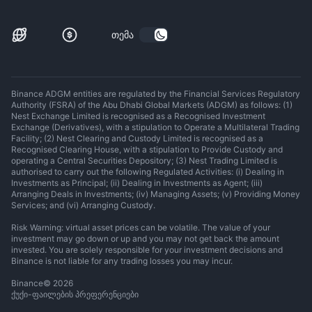
თემა
Binance ADGM entities are regulated by the Financial Services Regulatory
Authority (FSRA) of the Abu Dhabi Global Markets (ADGM) as follows: (1)
Nest Exchange Limited is recognised as a Recognised Investment
Exchange (Derivatives), with a stipulation to Operate a Multilateral Trading
Facility; (2) Nest Clearing and Custody Limited is recognised as a
Recognised Clearing House, with a stipulation to Provide Custody and
operating a Central Securities Depository; (3) Nest Trading Limited is
authorised to carry out the following Regulated Activities: (i) Dealing in
Investments as Principal; (ii) Dealing in Investments as Agent; (iii)
Arranging Deals in Investments; (iv) Managing Assets; (v) Providing Money
Services; and (vi) Arranging Custody.
Risk Warning: virtual asset prices can be volatile. The value of your
investment may go down or up and you may not get back the amount
invested. You are solely responsible for your investment decisions and
Binance is not liable for any trading losses you may incur.
Binance
©
2026
ქუქი-ფაილების პრეფერენციები