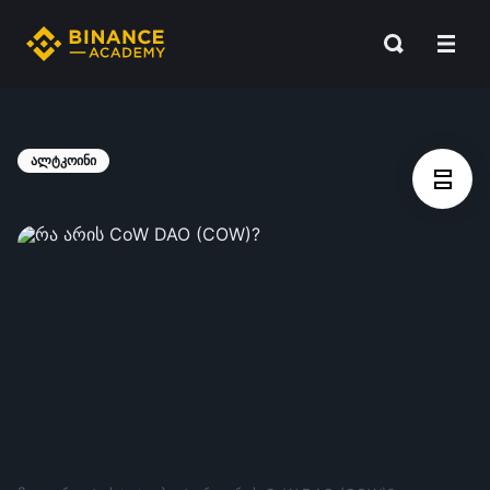
ალტკოინი