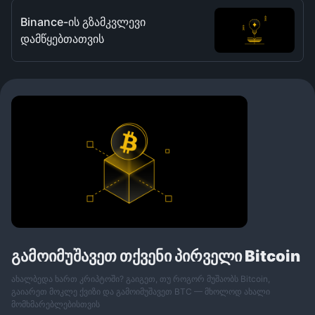
Binance-ის გზამკვლევი
დამწყებთათვის
გამოიმუშავეთ თქვენი პირველი Bitcoin
ახალბედა ხართ კრიპტოში? გაიგეთ, თუ როგორ მუშაობს Bitcoin,
გაიარეთ მოკლე ქვიზი და გამოიმუშავეთ BTC — მხოლოდ ახალი
მომხმარებლებისთვის