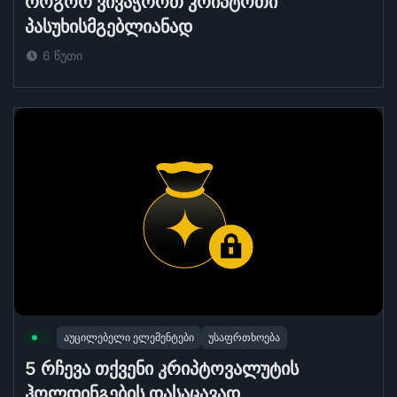
როგორ ვივაჭროთ კრიპტოთი
პასუხისმგებლიანად
6 წუთი
აუცილებელი ელემენტები
უსაფრთხოება
5 რჩევა თქვენი კრიპტოვალუტის
ჰოლდინგების დასაცავად