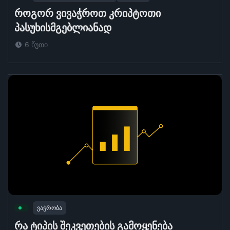
როგორ ვივაჭროთ კრიპტოთი
პასუხისმგებლიანად
6 წუთი
ვაჭრობა
რა ტიპის შეკვეთების გამოყენება