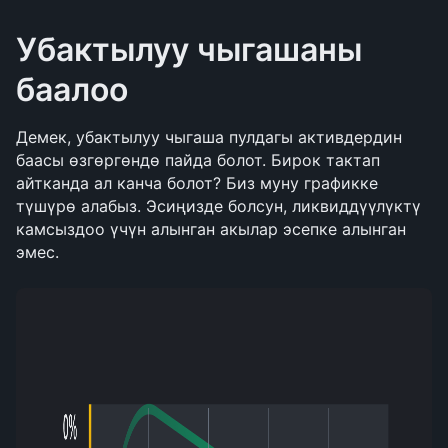
Убактылуу чыгашаны 
баалоо
Демек, убактылуу чыгаша пулдагы активдердин 
баасы өзгөргөндө пайда болот. Бирок тактап 
айтканда ал канча болот? Биз муну графикке 
түшүрө алабыз. Эсиңизде болсун, ликвиддүүлүктү 
камсыздоо үчүн алынган акылар эсепке алынган 
эмес.