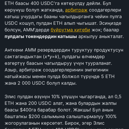
ETH баасы 400 USDC'га көтөрүлдү дейли. Бул 
көрүнүш болуп жатканда, 
арбитраж
 соодагерлери 
катыш учурдагы бааны чагылдырганга чейин пулга 
USDC кошуп, пулдан ETH алып чыгышат. Эсиңизде 
болсун, AMM'дерде 
буйрутма китеби
 жок; баалар 
пулдагы токендердин катышы
 аркылуу аныкталат.
Анткени AMM резервдердин туруктуу продуктусун 
сактагандыктан (
x*y=k
), пулдагы өлчөмдөр 
өзгөртүү баасын чагылдыруу үчүн туураланат. 
Азыр, арбитраж соодагерлеринин эмгегинин 
натыйжасы менен пулда болжол түрүндө 5 ETH 
жана 2 000 USDC болуп калды.
Элис пулдан өзүнүн 10% үлүшүн чыгарганда, ал 0,5 
ETH жана 200 USDC алат, жана булардын жалпы 
баасы $400га барабар болот. Жакшы! Бул анын 
баштапкы $200 салымына салыштырмалуу 100% 
жогорулаганын көрсөтөт. Бирок, эгер Элис 