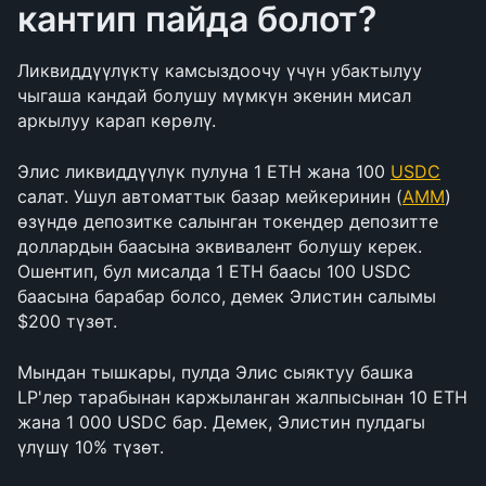
кантип пайда болот?
Ликвиддүүлүктү камсыздоочу үчүн убактылуу 
чыгаша кандай болушу мүмкүн экенин мисал 
аркылуу карап көрөлү.
Элис ликвиддүүлүк пулуна 1 ETH жана 100 
USDC
салат. Ушул автоматтык базар мейкеринин (
AMM
) 
өзүндө депозитке салынган токендер депозитте 
доллардын баасына эквивалент болушу керек. 
Ошентип, бул мисалда 1 ETH баасы 100 USDC 
баасына барабар болсо, демек Элистин салымы 
$200 түзөт.
Мындан тышкары, пулда Элис сыяктуу башка 
LP'лер тарабынан каржыланган жалпысынан 10 ETH 
жана 1 000 USDC бар. Демек, Элистин пулдагы 
үлүшү 10% түзөт.