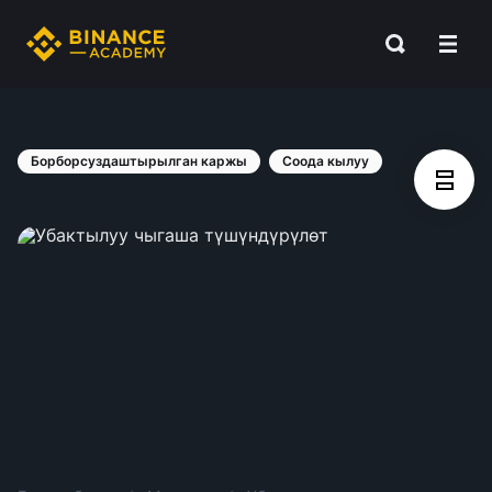
Борборсуздаштырылган каржы
Соода кылуу