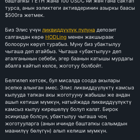
баштапкы 1 ETH жана 100 USDC'ни жөн гана сактап 
турса, анын ээликтеги активдеринин азыркы баасы 
$500га жетмек.
Биз Элис үчүн 
ликвиддүүлүк пулуна
 депозит 
салгандан көрө 
HODLing
 менен жакшыраак 
болоорун көрүп турабыз. Муну биз убактылуу 
чыгаша деп атайбыз. Чыгаша «убактылуу» деп 
аталганынын себеби, эгер баанын катышы мурдагы 
абалга кайтып келсе, жоготуу болбойт.
Белгилеп кетсек, бул мисалда соода акылары 
эсепке алынган эмес. Элис ликвиддүүлүктү камсыз 
кылууда тапкан акы жоготууну жабышы же андан 
ашып кетиши мүмкүн, натыйжада ликвиддүүлүктү 
камсыз кылуу кирешелүү болуп калат. Бирок 
эсиңизде болсун, убактылуу чыгаша чоң 
жоготууларга (анын ичинде баштапкы салымдын 
маанилүү бөлүгүн) алып келиши мүмкүн.