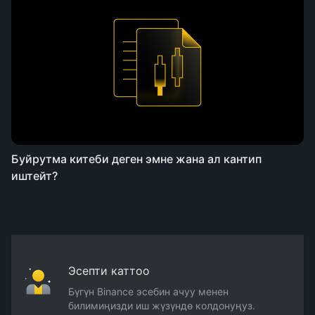
Буйрутма китеби деген эмне жана ал кантип
иштейт?
Эсепти каттоо
Бүгүн Binance эсебин ачуу менен
билимиңизди иш жүзүндө колдонуңуз.