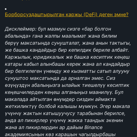
Борборсуздаштырылган каржы (DeFi) деген эмне?
Дисклеймер: бул мазмун сизге «бар болгон 
абалында» гана жалпы маалымат жана билим 
берүү максатында сунушталат, жана анын тактыгы, 
же башка кандайдыр бир кепилдик бериле албайт. 
Каржылык, юридикалык же башка кесиптик кеңеш 
катары кабыл алынбашы керек жана ал кандайдыр 
бир белгилеген үнөмдү же кызматты сатып алууну 
сунуштоо максатында да арналган эмес. Сиз 
өзүңүздүн абалыңызга ылайык тиешелүү кесиптик 
кеңешчилерден кеңеш алганыңыз маанилүү. Бул 
макалада айтылган өнүмдөр сиздин аймакта 
жеткиликтүү болбой калышы мүмкүн. Эгер макала 
үчүнчү жактын катышуучусу тарабынан берилсе, 
анда ал пикирлер үчүнчү жакка таандык экенин 
жана ал пикирлердин ар дайым Binance 
академиясынын көз карашын чагылдырбашы 