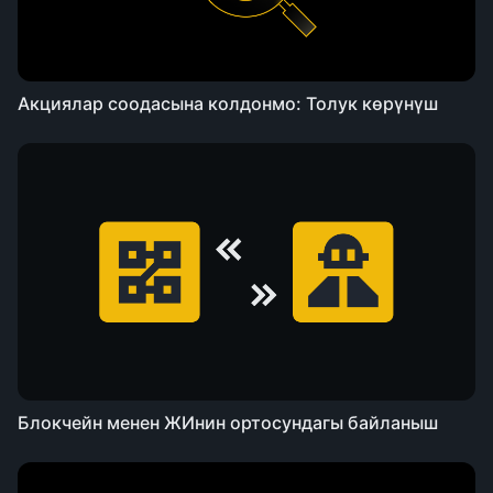
Акциялар соодасына колдонмо: Толук көрүнүш
Блокчейн менен ЖИнин ортосундагы байланыш