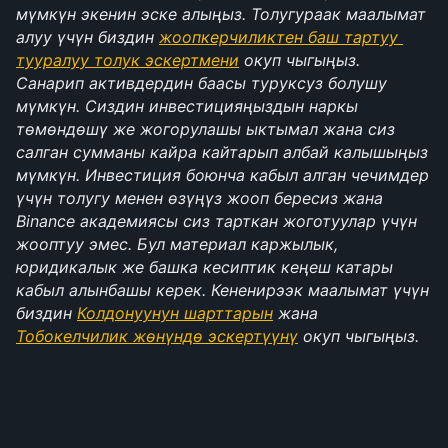
мүмкүн экенин эске алыңыз. Толугураак маалымат 
алуу үчүн биздин 
жоопкерчиликтен баш тартуу 
тууралуу толук эскертмени
 окуп чыгыңыз. 
Санарип активдердин баасы туруксуз болушу 
мүмкүн. Сиздин инвестицияңыздын наркы 
төмөндөшү же жогорулашы ыктымал жана сиз 
салган сумманы кайра кайтарып албай калышыңыз 
мүмкүн. Инвестиция боюнча кабыл алган чечимдер 
үчүн толугу менен өзүңүз жооп бересиз жана 
Binance академиясы сиз тарткан жоготуулар үчүн 
жооптуу эмес. Бул материал каржылык, 
юридикалык же башка кесиптик кеңеш катары 
кабыл алынбашы керек. Кененирээк маалымат үчүн 
биздин 
Колдонуунун шарттарын
 жана 
Тобокелчилик жөнүндө эскертүүнү
 окуп чыгыңыз.