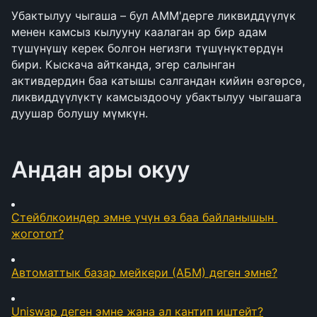
Убактылуу чыгаша – бул AMM'дерге ликвиддүүлүк 
менен камсыз кылууну каалаган ар бир адам 
түшүнүшү керек болгон негизги түшүнүктөрдүн 
бири. Кыскача айтканда, эгер салынган 
активдердин баа катышы салгандан кийин өзгөрсө, 
ликвиддүүлүктү камсыздоочу убактылуу чыгашага 
дуушар болушу мүмкүн.
Андан ары окуу
Стейблкоиндер эмне үчүн өз баа байланышын 
жоготот?
Автоматтык базар мейкери (АБМ) деген эмне?
Uniswap деген эмне жана ал кантип иштейт?