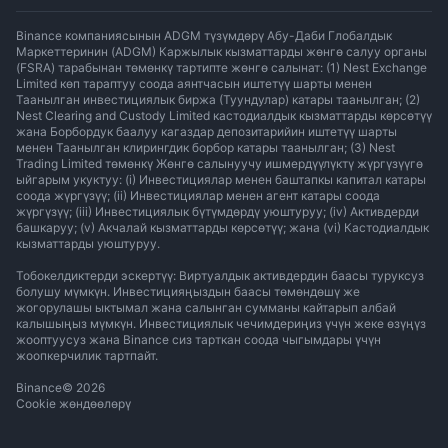
Binance компаниясынын ADGM түзүмдөрү Абу-Даби Глобалдык
Маркеттеринин (ADGM) Каржылык кызматтарды жөнгө салуу органы
(FSRA) тарабынан төмөнкү тартипте жөнгө салынат: (1) Nest Exchange
Limited көп тараптуу соода аянтчасын иштетүү шарты менен
Таанылган инвестициялык биржа (Туундулар) катары таанылган; (2)
Nest Clearing and Custody Limited кастодиалдык кызматтарды көрсөтүү
жана Борбордук баалуу кагаздар депозитарийин иштетүү шарты
менен Таанылган клирингдик борбор катары таанылган; (3) Nest
Trading Limited төмөнкү Жөнгө салынуучу ишмердүүлүктү жүргүзүүгө
ыйгарым укуктуу: (i) Инвестициялар менен баштапкы капитал катары
соода жүргүзүү; (ii) Инвестициялар менен агент катары соода
жүргүзүү; (iii) Инвестициялык бүтүмдөрдү уюштуруу; (iv) Активдерди
башкаруу; (v) Акчалай кызматтарды көрсөтүү; жана (vi) Кастодиалдык
кызматтарды уюштуруу.
Тобокелдиктерди эскертүү: Виртуалдык активдердин баасы туруксуз
болушу мүмкүн. Инвестицияңыздын баасы төмөндөшү же
жогорулашы ыктымал жана салынган сумманы кайтарып албай
калышыңыз мүмкүн. Инвестициялык чечимдериңиз үчүн жеке өзүңүз
жооптуусуз жана Binance сиз тарткан соода чыгымдары үчүн
жоопкерчилик тартпайт.
Binance
©
2026
Cookie жөндөөлөрү