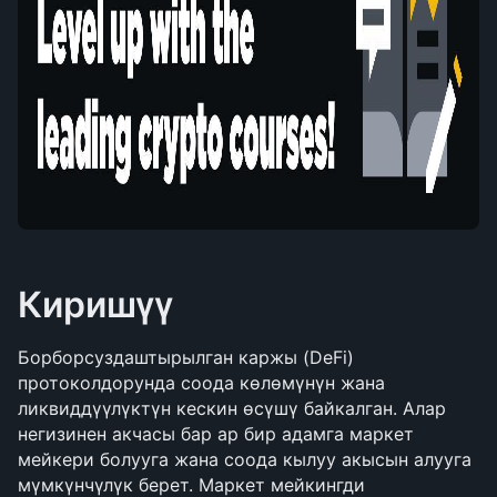
Киришүү
Борборсуздаштырылган каржы (DeFi) 
протоколдорунда соода көлөмүнүн жана 
ликвиддүүлүктүн кескин өсүшү байкалган. Алар 
негизинен акчасы бар ар бир адамга маркет 
мейкери болууга жана соода кылуу акысын алууга 
мүмкүнчүлүк берет. Маркет мейкингди 