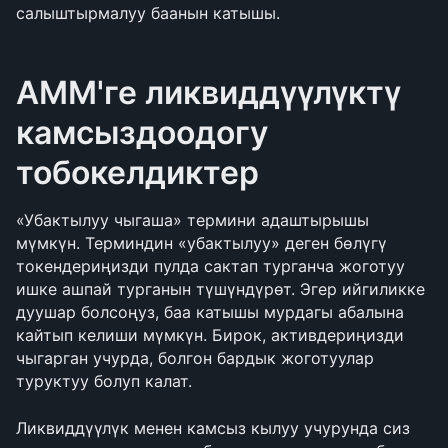
салыштырмалуу баанын катышы.
AMM'ге ликвиддүүлүктү 
камсыздоодогу 
тобокелдиктер
«Убактылуу чыгаша» термини адаштырышы 
мүмкүн. Терминдин «убактылуу» деген бөлүгү 
токендериңизди пулда сактап турганча жоготуу 
ишке ашпай турганын түшүндүрөт. Эгер ийгиликке 
дуушар болсоңуз, баа катышы мурдагы абалына 
кайтып келиши мүмкүн. Бирок, активдериңизди 
чыгарган учурда, болгон бардык жоготуулар 
туруктуу болуп калат.
Ликвиддүүлүк менен камсыз кылуу учурунда сиз 