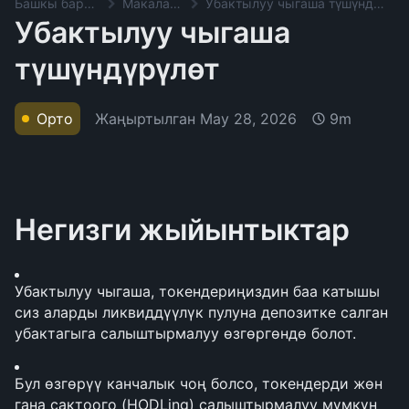
Башкы баракча
Макалалар
Убактылуу чыгаша түшүндүрүлөт
Убактылуу чыгаша
түшүндүрүлөт
Жаңыртылган
May 28, 2026
Орто
9m
Негизги жыйынтыктар
Убактылуу чыгаша, токендериңиздин баа катышы 
сиз аларды ликвиддүүлүк пулуна депозитке салган 
убактагыга салыштырмалуу өзгөргөндө болот.
Бул өзгөрүү канчалык чоң болсо, токендерди жөн 
гана сактоого (HODLing) салыштырмалуу мүмкүн 