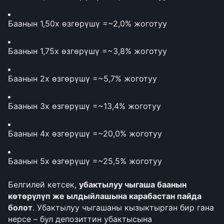
Баанын 1,50x өзгөрүшү =~2,0% жоготуу
Баанын 1,75x өзгөрүшү =~3,8% жоготуу
Баанын 2x өзгөрүшү =~5,7% жоготуу
Баанын 3x өзгөрүшү =~13,4% жоготуу
Баанын 4x өзгөрүшү =~20,0% жоготуу
Баанын 5x өзгөрүшү =~25,5% жоготуу
Белгилей кетсек, 
убактылуу чыгаша баанын 
көтөрүлүп же ылдыйлашына карабастан пайда 
болот
. Убактылуу чыгашаны кызыктырган бир гана 
нерсе – бул депозиттин убактысына 