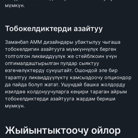
мүмкүн.
Тобокелдиктерди азайтуу
Заманбап AMM дизайндары убактылуу чыгаша 
тобокелдигин азайтууга мүмкүнчүлүк берген 
топтолгон ликвиддүүлүк же стейблкоин үчүн 
оптималдаштырылган пулдар сыяктуу 
өзгөчөлүктөрдү сунуштайт. Ошондой эле бир 
тараптуу ликвиддүүлүктү камсыздоочу опциондор 
да пайда болуп жатат. Ушундай башка жолдорду 
изилдөө колдонуучуларга кеңири тараган айрым 
тобокелдиктерди азайтууга жардам бериши 
мүмкүн.
Жыйынтыктоочу ойлор