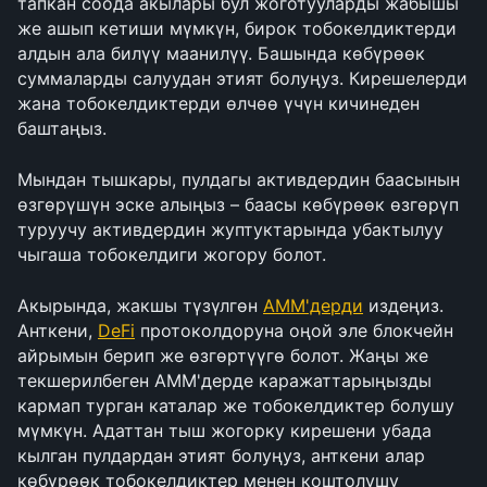
тапкан соода акылары бул жоготууларды жабышы 
же ашып кетиши мүмкүн, бирок тобокелдиктерди 
алдын ала билүү маанилүү. Башында көбүрөөк 
суммаларды салуудан этият болуңуз. Кирешелерди 
жана тобокелдиктерди өлчөө үчүн кичинеден 
баштаңыз.
Мындан тышкары, пулдагы активдердин баасынын 
өзгөрүшүн эске алыңыз – баасы көбүрөөк өзгөрүп 
туруучу активдердин жуптуктарында убактылуу 
чыгаша тобокелдиги жогору болот.
Акырында, жакшы түзүлгөн 
AMM'дерди
 издеңиз. 
Анткени, 
DeFi
 протоколдоруна оңой эле блокчейн 
айрымын берип же өзгөртүүгө болот. Жаңы же 
текшерилбеген AMM'дерде каражаттарыңызды 
кармап турган каталар же тобокелдиктер болушу 
мүмкүн. Адаттан тыш жогорку кирешени убада 
кылган пулдардан этият болуңуз, анткени алар 
көбүрөөк тобокелдиктер менен коштолушу 