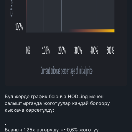
Бул жерде график боюнча HODLing менен 
салыштырганда жоготуулар кандай болоору 
кыскача көрсөтүлдү:
Баанын 1,25x өзгөрүшү =~0,6% жоготуу