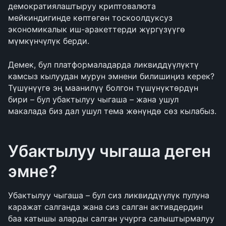
демократиялаштыруу криптовалюта 
мейкиндигинде көптөгөн тоскоолдуксуз 
экономикалык иш-аракеттерди жүргүзүүгө 
мүмкүнчүлүк берди.
Демек, бул платформаладарда ликвиддүүлүктү 
камсыз кылуудан мурун эмнени билишиңиз керек? 
Түшүнүүгө эң маанилүү болгон түшүнүктөрдүн 
бири – бул убактылуу чыгаша – жана ушул 
макалада биз дал ушул тема жөнүндө сөз кылабыз.
Убактылуу чыгаша деген 
эмне?
Убактылуу чыгаша – бул сиз ликвиддүүлүк пулуна 
каражат салганда жана сиз салган активдердин 
баа катышы аларды салган учурга салыштырмалуу 