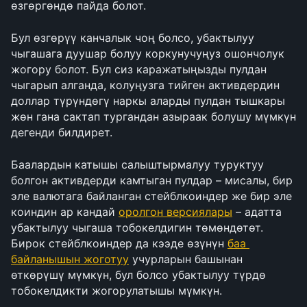
өзгөргөндө пайда болот. 
Бул өзгөрүү канчалык чоң болсо, убактылуу 
чыгашага дуушар болуу коркунучуңуз ошончолук 
жогору болот. Бул сиз каражатыңызды пулдан 
чыгарып алганда, колуңузга тийген активдердин 
доллар түрүндөгү наркы аларды пулдан тышкары 
жөн гана сактап тургандан азыраак болушу мүмкүн 
дегенди билдирет.
Баалардын катышы салыштырмалуу туруктуу 
болгон активдерди камтыган пулдар – мисалы, бир 
эле валютага байланган стейблкоиндер же бир эле 
коиндин ар кандай 
оролгон версиялары
 – адатта 
убактылуу чыгаша тобокелдигин төмөндөтөт. 
Бирок стейблкоиндер да кээде өзүнүн 
баа 
байланышын жоготуу
 учурларын башынан 
өткөрүшү мүмкүн, бул болсо убактылуу түрдө 
тобокелдикти жогорулатышы мүмкүн.