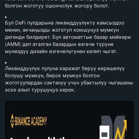
болгон жоготуу ошончолук жогору болот.
Бул DeFi пулдарына ликвиддүүлүктү камсыздоо 
менен, акчаңызды жоготуп коюшуңуз мүмкүн 
дегенди билдирет. Бул автоматтык базар мейкери 
(AMM) деп аталган базардын өзгөчө түрүнө 
мүнөздүү дизайн өзгөчөлүгүнөн келип чыгат.
Ликвиддүүлүк пулуна каражат берүү кирешелүү 
болушу мүмкүн, бирок мүмкүн болгон 
жоготуулардан сактануу үчүн убактылуу чыгашаны 
эске алып турушуңуз керек.