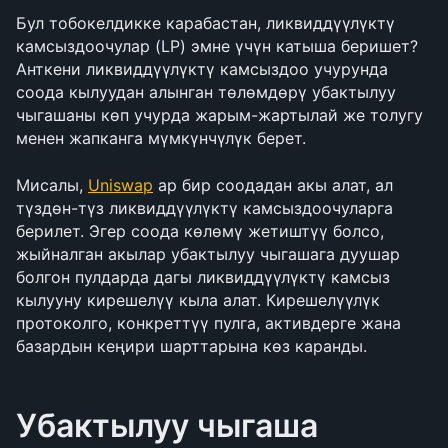
Бул тобокелдикке карабастан, ликвиддүүлүктү 
камсыздоочулар (LP) эмне үчүн катыша беришет? 
Анткени ликвиддүүлүктү камсыздоо учурунда 
соода кылуудан алынган төлөмдөрү убактылуу 
чыгашаны көп учурда жарым-жартылай же толугу 
менен жапканга мүмкүнчүлүк берет.
Мисалы, 
Uniswap
 ар бир соодадан акы алат, ал 
түздөн-түз ликвиддүүлүктү камсыздоочуларга 
берилет. Эгер соода көлөмү жетиштүү болсо, 
жыйналган акылар убактылуу чыгашага дуушар 
болгон пулдарда дагы ликвиддүүлүктү камсыз 
кылууну кирешелүү кыла алат. Кирешелүүлүк 
протоколго, конкреттүү пулга, активдерге жана 
базардын кеңири шарттарына көз каранды.
Убактылуу чыгаша 