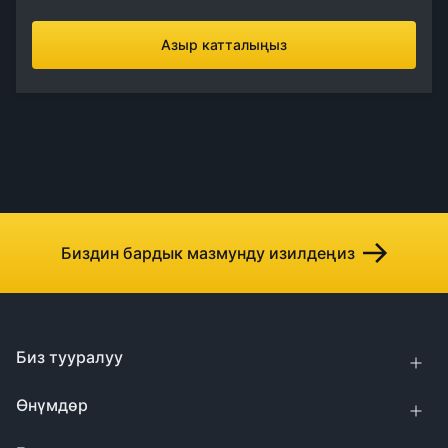
Азыр катталыңыз
Биздин бардык мазмунду изилдеңиз
Биз тууралуу
Өнүмдөр