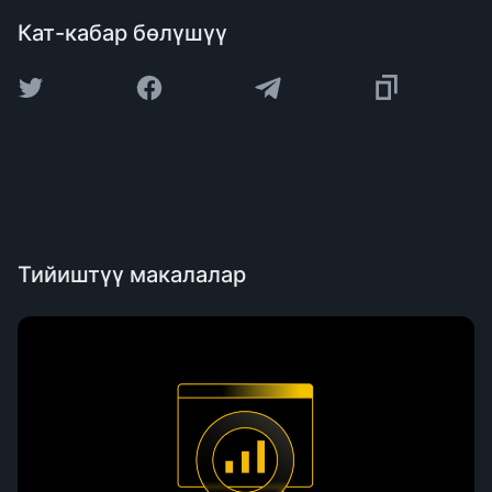
Кат-кабар бөлүшүү
Тийиштүү макалалар