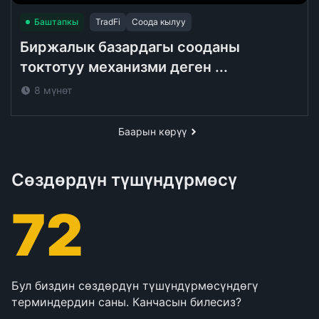
Баштапкы
TradFi
Соода кылуу
Биржалык базардагы сооданы
токтотуу механизми деген ...
8 мүнөт
Баарын көрүү
Сөздөрдүн түшүндүрмөсү
72
Бул биздин сөздөрдүн түшүндүрмөсүндөгү
терминдердин саны. Канчасын билесиз?