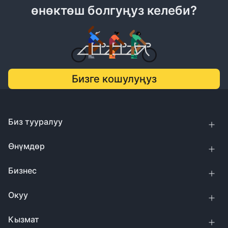
өнөктөш болгуңуз келеби?
Бизге кошулуңуз
Биз тууралуу
Өнүмдөр
Бизнес
Окуу
Кызмат