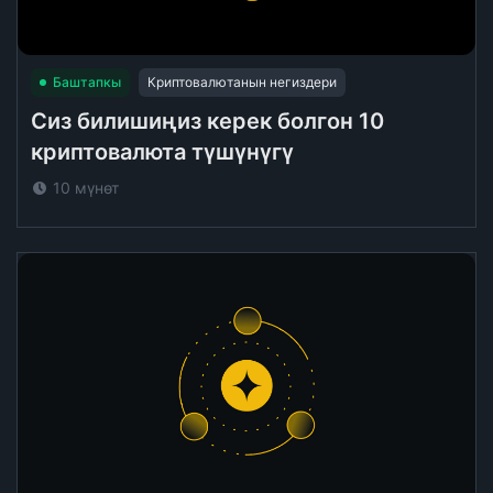
Баштапкы
Криптовалютанын негиздери
Сиз билишиңиз керек болгон 10
криптовалюта түшүнүгү
10 мүнөт