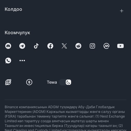
Колдоо
Коомчулук
Тема
Binance компаниясынын ADGM түзүмдөрү Абу-Даби Глобалдык
Маркеттеринин (ADGM) Каржылык кызматтарды жөнгө салуу органы
(FSRA) тарабынан төмөнкү тартипте жөнгө салынат: (1) Nest Exchange
Limited көп тараптуу соода аянтчасын иштетүү шарты менен
Таанылган инвестициялык биржа (Туундулар) катары таанылган; (2)
Nest Clearing and Custody Limited кастодиалдык кызматтарды көрсөтүү