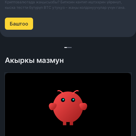
Криптовалютада жаңысызбы? Биткоин кантип иштээрин үйрөнүп,
кыска тестти бүтүрүп BTC утуңуз – жаңы колдонуучулар үчүн гана.
Баштоо
Акыркы мазмун