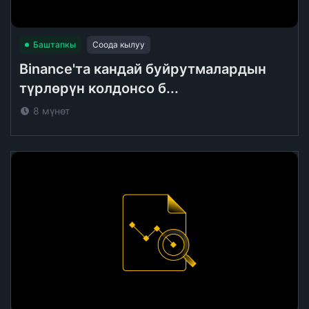
Баштапкы
Соода кылуу
Binance'та кандай буйрутмалардын
түрлөрүн колдонсо б...
8 мүнөт