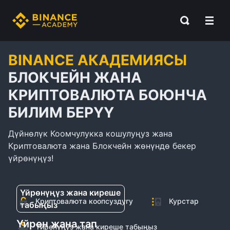
BINANCE АКАДЕМИЯСЫ
БЛОКЧЕЙН ЖАНА
КРИПТОВАЛЮТА БОЮНЧА
БИЛИМ БЕРҮҮ
Дүйнөлүк Коомчулукка кошулуңуз жана
Криптовалюта жана Блокчейн жөнүндө бекер
үйрөнүңүз!
Үйрөнүңүз жана киреше
Криптовалюта коопсуздугу
Курстар
табыңыз
Үйрөн жана тап
Үйрөнүңүз жана киреше табыңыз