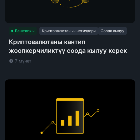
Баштапкы
Криптовалютанын негиздери
Соода кылуу
Криптовалютаны кантип
жоопкерчиликтүү соода кылуу керек
7 мүнөт