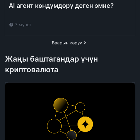
AI агент көндүмдөрү деген эмне?
7 мүнөт
Баарын көрүү
Жаңы баштагандар үчүн
криптовалюта