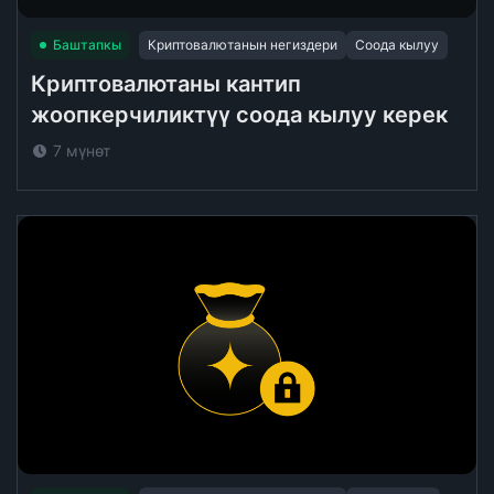
Баштапкы
Криптовалютанын негиздери
Соода кылуу
Криптовалютаны кантип
жоопкерчиликтүү соода кылуу керек
7 мүнөт