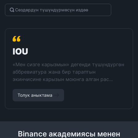
IOU
«Мен сизге карызмын» дегенди түшүндүргөн
аббревиатура жана бир тараптын
экинчисине карызын моюнга алган рас...
Толук аныктама
Binance академиясы менен