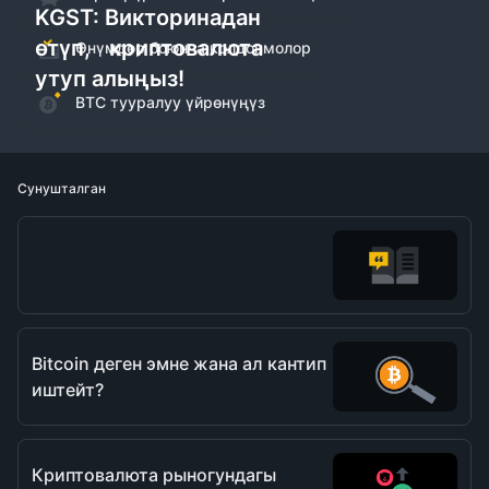
KGST: Викторинадан
өтүп, криптовалюта
Өнүмдөр боюнча колдонмолор
утуп алыңыз!
BTC тууралуу үйрөнүңүз
Сунушталган
Bitcoin деген эмне жана ал кантип
иштейт?
Криптовалюта рыногундагы