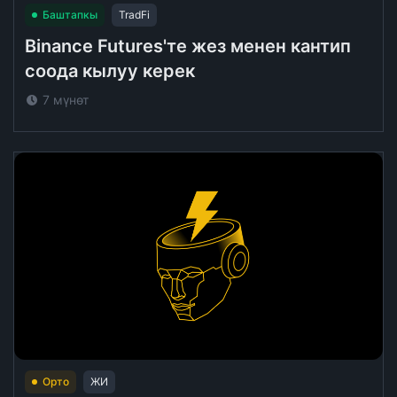
Баштапкы
TradFi
Binance Futures'те жез менен кантип
соода кылуу керек
7 мүнөт
Орто
ЖИ