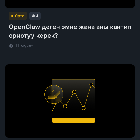
Орто
ЖИ
OpenClaw деген эмне жана аны кантип
орнотуу керек?
11 мүнөт