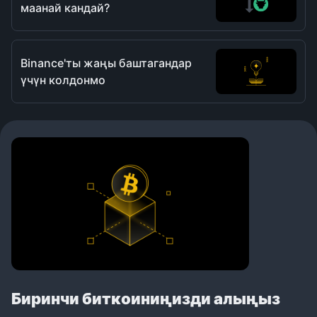
маанай кандай?
Binance'ты жаңы баштагандар
үчүн колдонмо
Биринчи биткоиниңизди алыңыз