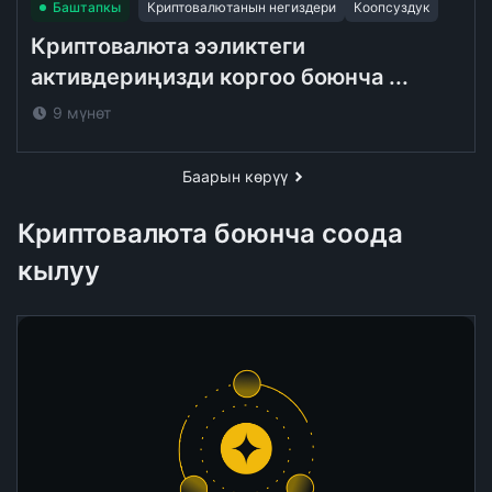
Баштапкы
Криптовалютанын негиздери
Коопсуздук
Криптовалюта ээликтеги
активдериңизди коргоо боюнча ...
9 мүнөт
Баарын көрүү
Криптовалюта боюнча соода
кылуу