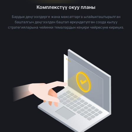
Комплекстүү окуу планы
Бардык деңгээлдерге жана максаттарга ылайыкташтырылган
башталгыч деңгээлден баштап өркүндөтүлгөн соода кылуу
стратегияларына чейинки темалардын кеңири чөйрөсүнө кириңиз.