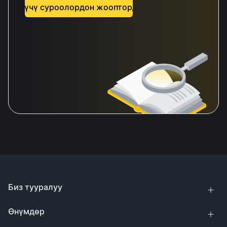
берилүүчү суроолордон жоопторду табыңыз
Биз тууралуу
Өнүмдөр