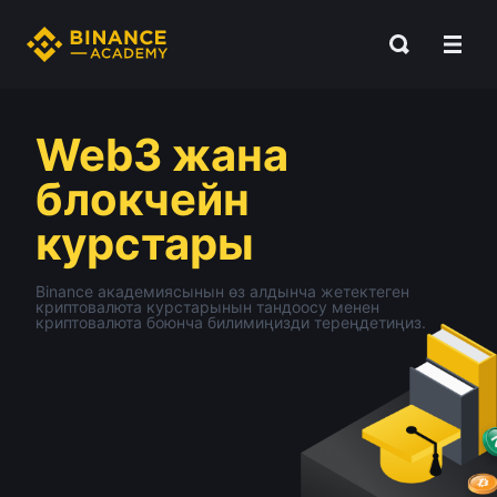
Web3 жана
блокчейн
курстары
Binance академиясынын өз алдынча жетектеген
криптовалюта курстарынын тандоосу менен
криптовалюта боюнча билимиңизди тереңдетиңиз.