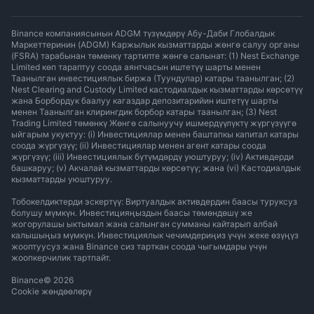
Binance компаниясынын ADGM түзүмдөрү Абу-Даби Глобалдык
Маркеттеринин (ADGM) Каржылык кызматтарды жөнгө салуу органы
(FSRA) тарабынан төмөнкү тартипте жөнгө салынат: (1) Nest Exchange
Limited көп тараптуу соода аянтчасын иштетүү шарты менен
Таанылган инвестициялык биржа (Туундулар) катары таанылган; (2)
Nest Clearing and Custody Limited кастодиалдык кызматтарды көрсөтүү
жана Борбордук баалуу кагаздар депозитарийин иштетүү шарты
менен Таанылган клирингдик борбор катары таанылган; (3) Nest
Trading Limited төмөнкү Жөнгө салынуучу ишмердүүлүктү жүргүзүүгө
ыйгарым укуктуу: (i) Инвестициялар менен баштапкы капитал катары
соода жүргүзүү; (ii) Инвестициялар менен агент катары соода
жүргүзүү; (iii) Инвестициялык бүтүмдөрдү уюштуруу; (iv) Активдерди
башкаруу; (v) Акчалай кызматтарды көрсөтүү; жана (vi) Кастодиалдык
кызматтарды уюштуруу.
Тобокелдиктерди эскертүү: Виртуалдык активдердин баасы туруксуз
болушу мүмкүн. Инвестицияңыздын баасы төмөндөшү же
жогорулашы ыктымал жана салынган сумманы кайтарып албай
калышыңыз мүмкүн. Инвестициялык чечимдериңиз үчүн жеке өзүңүз
жооптуусуз жана Binance сиз тарткан соода чыгымдары үчүн
жоопкерчилик тартпайт.
Binance
©
2026
Cookie жөндөөлөрү