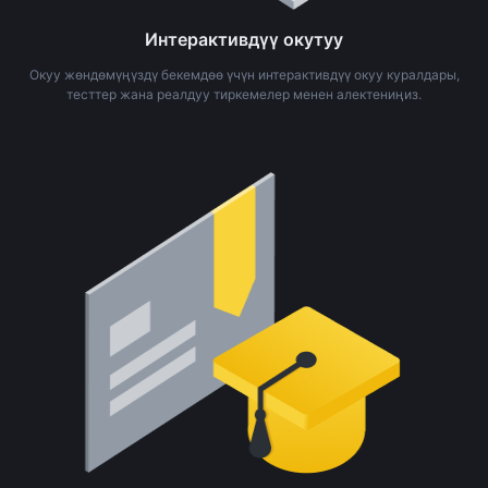
Интерактивдүү окутуу
Окуу жөндөмүңүздү бекемдөө үчүн интерактивдүү окуу куралдары,
тесттер жана реалдуу тиркемелер менен алектениңиз.