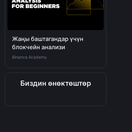
Жаңы баштагандар үчүн
блокчейн анализи
Binance Academy
Биздин өнөктөштөр