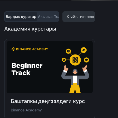
Кыйынчылык
Бардык курстар
Акысыз
Төлөнүүчү
Академия курстары
Баштапкы деңгээлдеги курс
Binance Academy