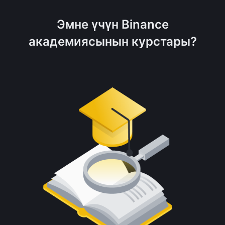
Эмне үчүн Binance
академиясынын курстары?