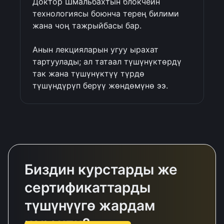
Доктор Шмальбахтын блокчейн 
технологиясы боюнча терең билими 
жана чоң тажрыйбасы бар.

Анын лекцияларын угуу ырахат 
тартуулады; ал татаал түшүнүктөрдү 
так жана түшүнүктүү түрдө 
түшүндүрүп берүү жөндөмүнө ээ.
Биздин курстарды же
сертификаттарды
түшүнүүгө жардам
керекпи?