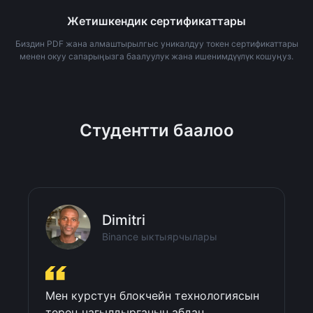
Жетишкендик сертификаттары
Биздин PDF жана алмаштырылгыс уникалдуу токен сертификаттары
менен окуу сапарыңызга баалуулук жана ишенимдүүлүк кошуңуз.
Студентти баалоо
Dimitri
Binance ыктыярчылары
Мен курстун блокчейн технологиясын 
терең чагылдырганын абдан 