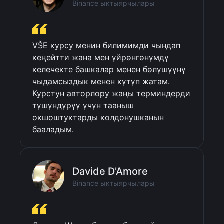
Binance ыктыярчылары
VŠE курсу менин билимимди чындап 
кеңейтти жана мен үйрөнгөнүмдү 
келечекте башкалар менен бөлүшүүнү 
чыдамсыздык менен күтүп жатам. 
Курстун авторлору жаңы терминдерди 
түшүндүрүү үчүн тааныш 
окшоштуктарды колдонушканын 
бааладым.
Davide D'Amore
Binance ыктыярчылары