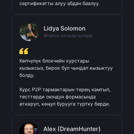
сертификатты алуу абдан баалуу.
Lidya Solomon
Binance ыктыярчылары
Көпчүлүк блокчейн курстары 
кызыксыз, бирок бул чындап кызыктуу 
болду. 

Курс P2P тармактарын терең камтып, 
тесттерди оюндун формасында 
өткөрүп, көңүл бурууга түрткү берди.
Alex (DreamHunter)