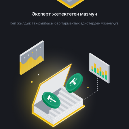
Эксперт жетектеген мазмун
Көп жылдык тажрыйбасы бар тармактык адистерден үйрөнүңүз.