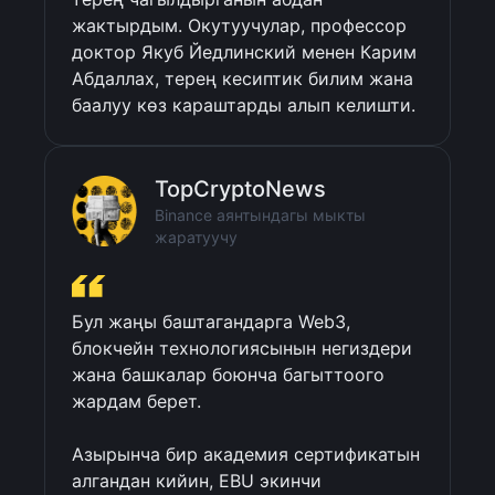
жактырдым. Окутуучулар, профессор 
доктор Якуб Йедлинский менен Карим 
Абдаллах, терең кесиптик билим жана 
баалуу көз караштарды алып келишти.
TopCryptoNews
Binance аянтындагы мыкты
жаратуучу
Бул жаңы баштагандарга Web3, 
блокчейн технологиясынын негиздери 
жана башкалар боюнча багыттоого 
жардам берет. 

Азырынча бир академия сертификатын 
алгандан кийин, EBU экинчи 