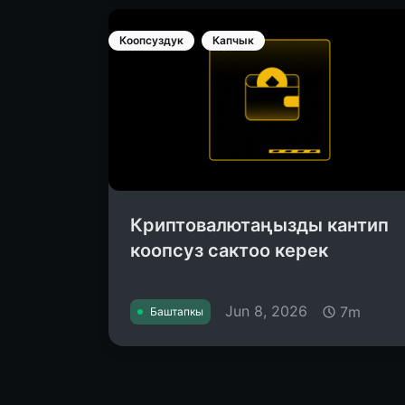
Коопсуздук
Капчык
Криптовалютаңызды кантип
коопсуз сактоо керек
Jun 8, 2026
7m
Баштапкы