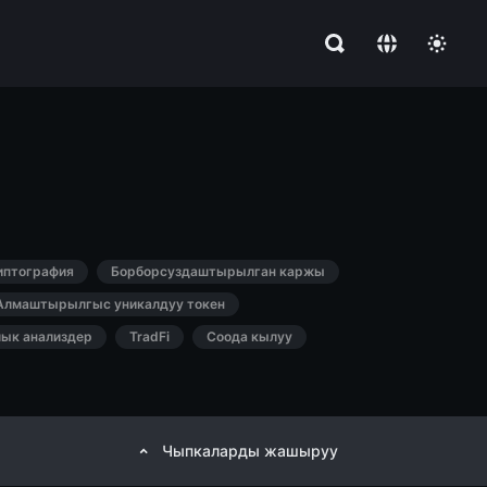
иптография
Борборсуздаштырылган каржы
Алмаштырылгыс уникалдуу токен
лык анализдер
TradFi
Соода кылуу
Чыпкаларды жашыруу