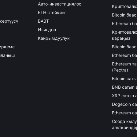
Авто-инвестициялоо
Криптовалю
ETH стейкинг
Bitcoin баа
кертүүсү
BABT
Ethereum б
Изилдөө
Криптовалю
Кайрымдуулук
караңыз
иркеме
Bitcoin ба
айланыш
Ethereum б
Ethereum т
(Pectra)
Bitcoin сат
BNB сатып 
XRP сатып 
Dogecoin с
Ethereum с
Соода кылу
альткоинде