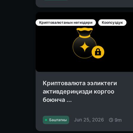
Криптовалютанын негиздери
Коопсуздук
Криптовалюта ээликтеги
активдериңизди коргоо
боюнча ...
Jun 25, 2026
9m
Баштапкы