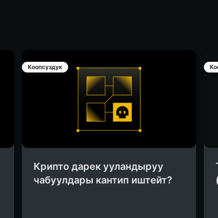
Коопсуздук
Ко
Крипто дарек ууландыруу
чабуулдары кантип иштейт?