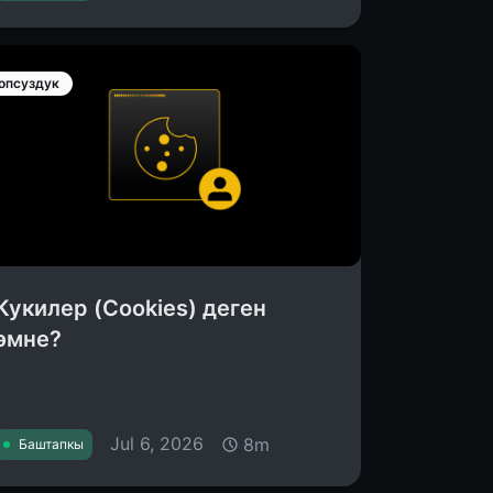
опсуздук
Кукилер (Cookies) деген
эмне?
Jul 6, 2026
8m
Баштапкы