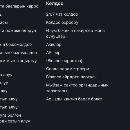
Колдоо
та бааларын кароо
сы
24/7 чат колдоо
аасы
Колдоо борбору
та божомолдорун
Өнүм боюнча пикирлер жана
сунуштар
асын божомолдоо
Акылар
аасын божомолдоо
API'лер
армагын жаңыртуу
(Binance ырастоо)
Соода параметрлери
ып алуу
Binance эйрдроп порталы
алуу
Мыйзам сактоо органдарынын
алуу
талаптары
атып алуу
Арызды кантип берсе болот
атып алуу
уга болгон
рди сатып алуу