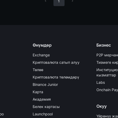
1
Өнүмдөр
Бизнес
Exchange
P2P мерчан
Криптовалюта сатып алуу
Тизмеге кир
Төлөө
Институцио
кызматтар
Криптовалюта төлөмдөрү
Labs
Binance Junior
Onchain Pa
Карта
Академия
Окуу
Белек картасы
оо
Launchpool
Үйрөнүү жа