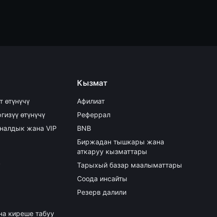
Кызмат
т өтүнүчү
Афилиат
гизүү өтүнүчү
Реферрал
налдык жана VIP
BNB
Биржадан тышкары жана
аткаруу кызматтары
y
Тарыхый базар маалыматтары
Соода инсайты
Резерв далили
на киреше табуу