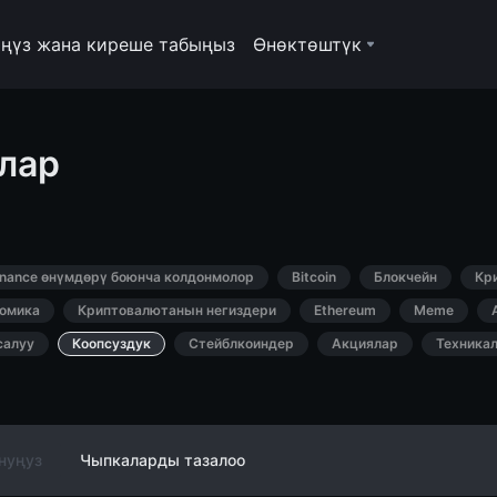
ңүз жана киреше табыңыз
Өнөктөштүк
лар
inance өнүмдөрү боюнча колдонмолор
Bitcoin
Блокчейн
Кр
омика
Криптовалютанын негиздери
Ethereum
Meme
салуу
Коопсуздук
Стейблкоиндер
Акциялар
Техника
нуңуз
Чыпкаларды тазалоо