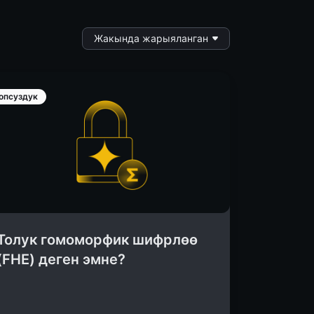
Жакында жарыяланган
опсуздук
Толук гомоморфик шифрлөө
(FHE) деген эмне?