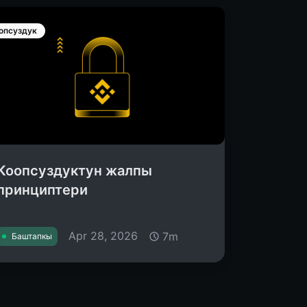
опсуздук
Коопсуздуктун жалпы
принциптери
Apr 28, 2026
7m
Баштапкы