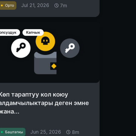
Jul 21, 2026
7m
Орто
опсуздук
Капчык
Көп тараптуу кол коюу
алдамчылыктары деген эмне
жана...
Jun 25, 2026
8m
Баштапкы