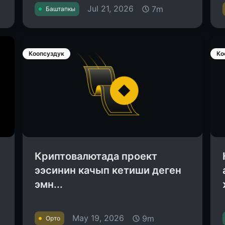
Jul 21, 2026
7m
Баштапкы
Коопсуздук
Ко
Криптовалютада проект
ээсинин качып кетиши деген
эмн...
May 19, 2026
9m
Орто