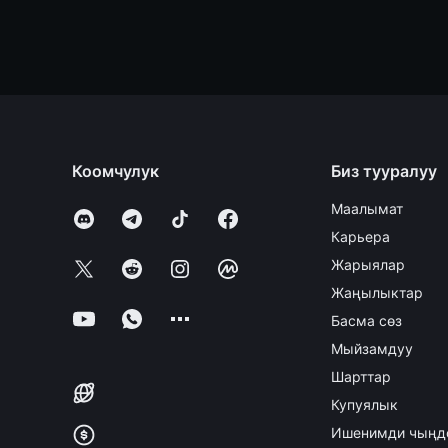
Коомчулук
Биз тууралуу
Маалымат
Карьера
Жарыялар
Жаңылыктар
Басма сөз
Мыйзамдуу
Шарттар
Купуялык
Ишенимди чыңд