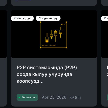
Коопсуздук
Соода кылуу
Ко
P2P системасында (P2P)
соода кылуу учурунда
коопсузд...
Apr 23, 2026
8m
Баштапкы