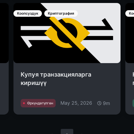
Коопсуздук
Криптография
Ко
Купуя транзакцияларга
киришүү
May 25, 2026
9m
Өркүндөтүлгөн