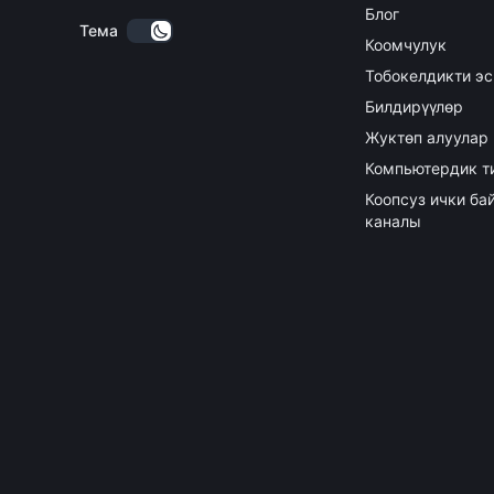
Блог
Тема
Коомчулук
Тобокелдикти эс
Билдирүүлөр
Жуктөп алуулар
Компьютердик т
Коопсуз ички б
каналы