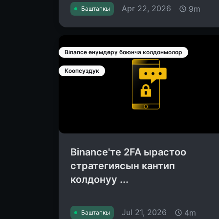
Apr 22, 2026
9m
Баштапкы
Binance өнүмдөрү боюнча колдонмолор
Коопсуздук
Binance'те 2FA ырастоо
стратегиясын кантип
колдонуу ...
Jul 21, 2026
4m
Баштапкы