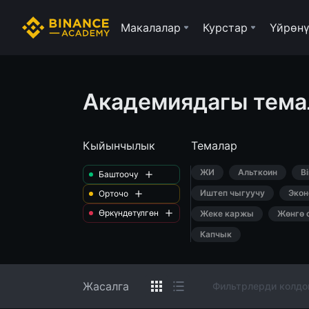
Макалалар
Курстар
Үйрөнү
Академиядагы тема
Кыйынчылык
Темалар
ЖИ
Альткоин
B
Баштоочу
Иштеп чыгуучу
Экон
Орточо
Өркүндөтүлгөн
Жеке каржы
Жөнгө 
Капчык
Жасалга
Фильтрлерди колдо