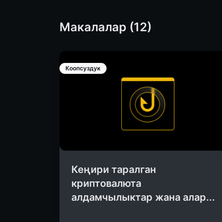
Макалалар (12)
Коопсуздук
Кеңири таралган
криптовалюта
алдамчылыктар жана алар...