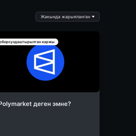
Жакында жарыяланган
рборсуздаштырылган каржы
Polymarket деген эмне?