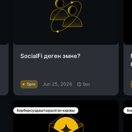
SocialFi деген эмне?
Jun 25, 2026
9m
Орто
Борборсуздаштырылган каржы
Бо