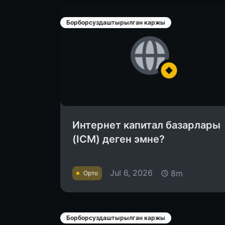
Борборсуздаштырылган каржы
Интернет капитал базарлары
(ICM) деген эмне?
Jul 6, 2026
8m
Орто
Борборсуздаштырылган каржы