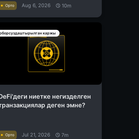
Aug 6, 2026
10m
Орто
рборсуздаштырылган каржы
DeFi'деги ниетке негизделген
транзакциялар деген эмне?
Jul 21, 2026
7m
Орто