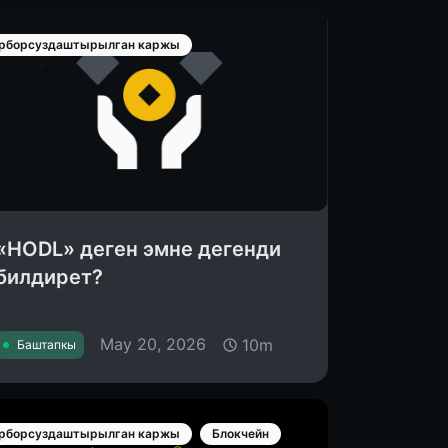
рборсуздаштырылган каржы
«HODL» деген эмне дегенди
билдирет?
May 20, 2026
10m
Баштапкы
рборсуздаштырылган каржы
Блокчейн