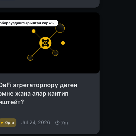
рборсуздаштырылган каржы
DeFi агрегаторлору деген
эмне жана алар кантип
иштейт?
Jul 24, 2026
7m
Орто