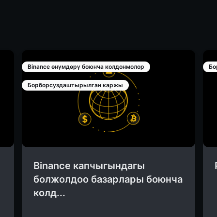
Binance өнүмдөрү боюнча колдонмолор
Бо
Борборсуздаштырылган каржы
Binance капчыгындагы
болжолдоо базарлары боюнча
колд...