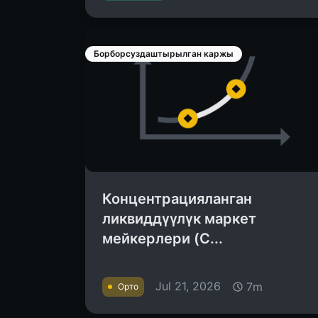
Борборсуздаштырылган каржы
Концентрацияланган
ликвиддүүлүк маркет
мейкерлери (C...
Jul 21, 2026
7m
Орто