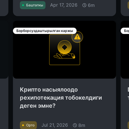
Apr 17, 2026
6m
Баштапкы
Борборсуздаштырылган каржы
Бо
Крипто насыялоодо
рехипотекация тобокелдиги
деген эмне?
Jul 21, 2026
8m
Орто