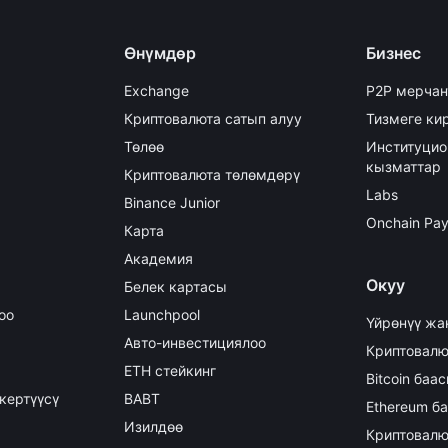
Өнүмдөр
Бизнес
Exchange
P2P мерчан
Криптовалюта сатып алуу
Тизмеге кир
Төлөө
Институцио
кызматтар
Криптовалюта төлөмдөрү
Labs
Binance Junior
Onchain Pa
Карта
Академия
Окуу
Белек картасы
оо
Launchpool
Үйрөнүү жа
Авто-инвестициялоо
Криптовалю
ETH стейкинг
Bitcoin баа
кертүүсү
BABT
Ethereum б
Изилдөө
Криптовалю