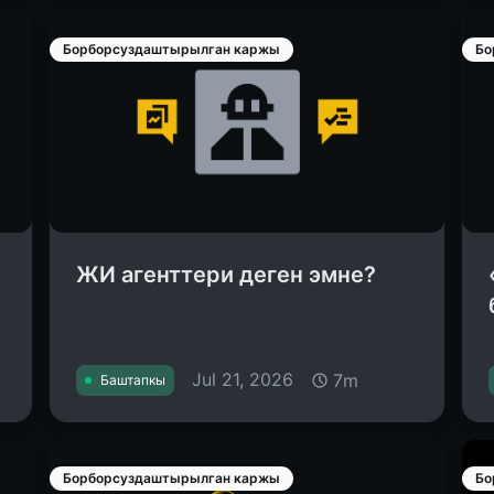
Борборсуздаштырылган каржы
Бо
ЖИ агенттери деген эмне?
Jul 21, 2026
7m
Баштапкы
Борборсуздаштырылган каржы
Бо