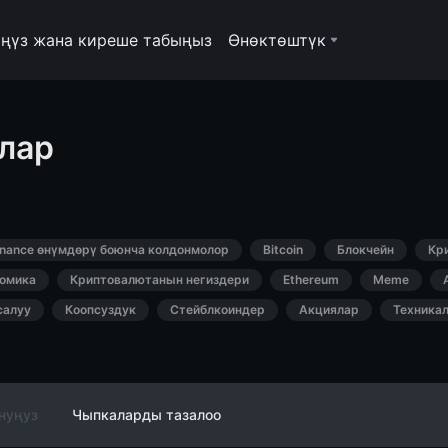
ңүз жана киреше табыңыз
Өнөктөштүк
лар
inance өнүмдөрү боюнча колдонмолор
Bitcoin
Блокчейн
Кр
омика
Криптовалютанын негиздери
Ethereum
Meme
салуу
Коопсуздук
Стейблкоиндер
Акциялар
Техника
нуңуз
Чыпкаларды тазалоо