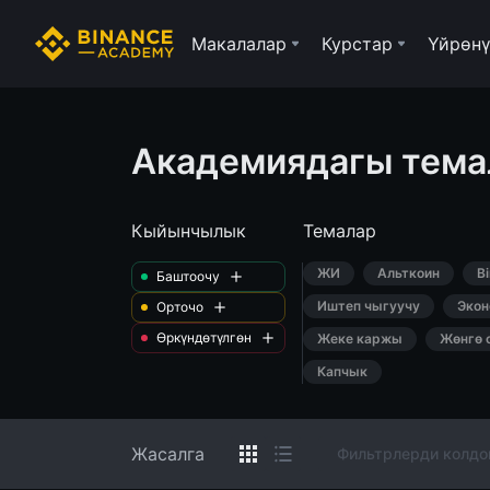
Макалалар
Курстар
Үйрөнү
Академиядагы тема
Кыйынчылык
Темалар
ЖИ
Альткоин
B
Баштоочу
Иштеп чыгуучу
Экон
Орточо
Өркүндөтүлгөн
Жеке каржы
Жөнгө 
Капчык
Жасалга
Фильтрлерди колдо