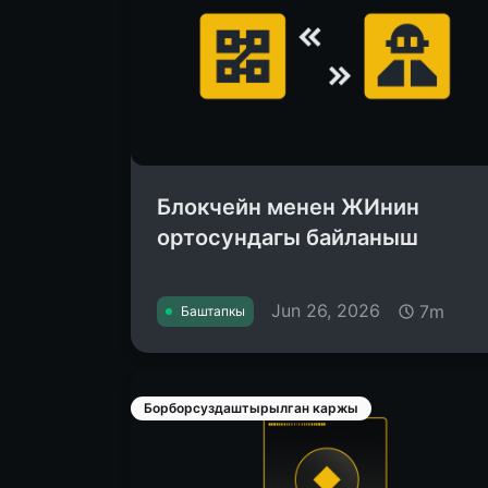
Блокчейн менен ЖИнин
ортосундагы байланыш
Jun 26, 2026
7m
Баштапкы
Борборсуздаштырылган каржы