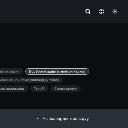
иптография
Борборсуздаштырылган каржы
Алмаштырылгыс уникалдуу токен
лык анализдер
TradFi
Соода кылуу
Чыпкаларды жашыруу