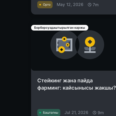
May 12, 2026
7m
Орто
Борборсуздаштырылган каржы
Стейкинг жана пайда
фарминг: кайсынысы жакшы?
Jul 21, 2026
9m
Баштапкы