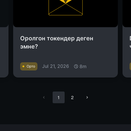
Оролгон токендер деген
эмне?
Jul 21, 2026
8m
Орто
1
2