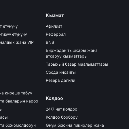
Кызмат
т өтүнүчү
Афилиат
гизүү өтүнүчү
Реферрал
налдык жана VIP
BNB
Биржадан тышкары жана
аткаруу кызматтары
y
Тарыхый базар маалыматтары
Соода инсайты
Резерв далили
на киреше табуу
Колдоо
та бааларын кароо
сы
24/7 чат колдоо
аасы
Колдоо борбору
та божомолдорун
Өнүм боюнча пикирлер жана