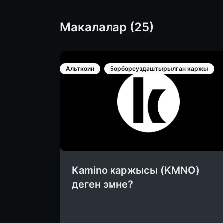
Макалалар (25)
Альткоин
Борборсуздаштырылган каржы
Kamino каржысы (KMNO)
деген эмне?