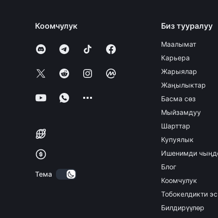
Коомчулук
Биз тууралуу
Маалымат
Карьера
Жарыялар
Жаңылыктар
Басма сөз
Мыйзамдуу
Шарттар
Купуялык
Ишенимди чыңд
Блог
Тема
Коомчулук
Тобокелдикти эс
Билдирүүлөр