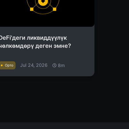
DeFi'деги ликвиддүүлүк
чөлкөмдөрү деген эмне?
Jul 24, 2026
8m
Орто