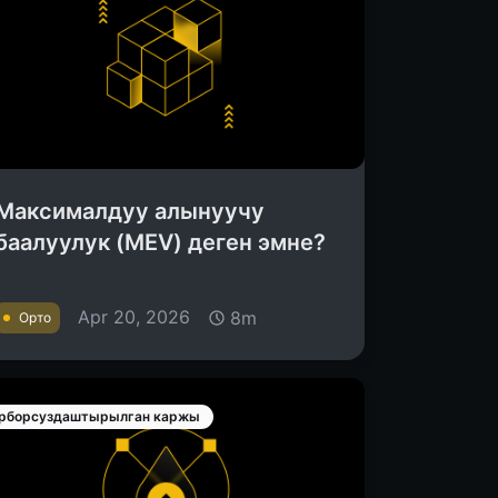
Максималдуу алынуучу
баалуулук (MEV) деген эмне?
Apr 20, 2026
8m
Орто
рборсуздаштырылган каржы