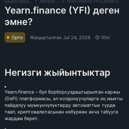
Башкы баракча
Макалалар
Yearn.finance (YFI) деген эмне?
Yearn.finance (YFI) деген
эмне?
Жаңыртылган
Jul 24, 2026
Орто
10m
Негизги жыйынтыктар
Yearn.finance – бул борборсуздаштырылган каржы 
(DeFi) платформасы, ал колдонуучуларга эң мыкты 
пайдалуу мүмкүнчүлүктөрдү автоматтык түрдө 
таап, криптовалютасынан көбүрөөк акча табууга 
жардам берет.