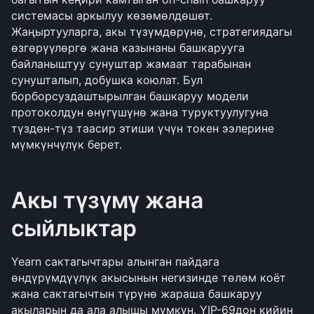
системасы аркылуу көзөмөлдөшөт. 
Жаңыртууларга, акы түзүмдөрүнө, стратегиядагы 
өзгөрүүлөргө жана казынаны башкарууга 
байланыштуу сунуштар жамаат тарабынан 
сунушталып, добушка коюлат. Бул 
борборсуздаштырылган башкаруу модели 
протоколдун өнүгүшүнө жана туруктуулугуна 
түздөн-түз таасир этиши үчүн токен ээлерине 
мүмкүнчүлүк берет.
Акы түзүмү жана 
сыйлыктар
Yearn сактагычтары алынган пайдага 
өндүрүмдүүлүк акысынын негизинде төлөм коёт 
жана сактагычтын түрүнө жараша башкаруу 
акыларын да ала алышы мүмкүн. YIP-69дон кийин 