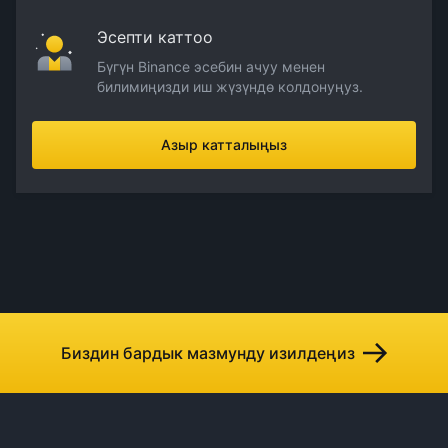
Эсепти каттоо
Бүгүн Binance эсебин ачуу менен
билимиңизди иш жүзүндө колдонуңуз.
Азыр катталыңыз
Биздин бардык мазмунду изилдеңиз