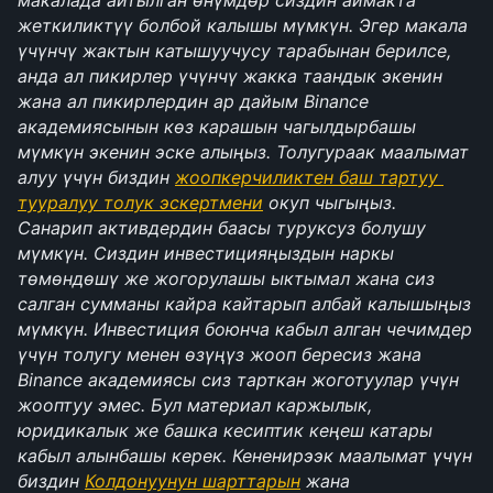
макалада айтылган өнүмдөр сиздин аймакта 
жеткиликтүү болбой калышы мүмкүн. Эгер макала 
үчүнчү жактын катышуучусу тарабынан берилсе, 
анда ал пикирлер үчүнчү жакка таандык экенин 
жана ал пикирлердин ар дайым Binance 
академиясынын көз карашын чагылдырбашы 
мүмкүн экенин эске алыңыз. Толугураак маалымат 
алуу үчүн биздин 
жоопкерчиликтен баш тартуу 
тууралуу толук эскертмени
 окуп чыгыңыз. 
Санарип активдердин баасы туруксуз болушу 
мүмкүн. Сиздин инвестицияңыздын наркы 
төмөндөшү же жогорулашы ыктымал жана сиз 
салган сумманы кайра кайтарып албай калышыңыз 
мүмкүн. Инвестиция боюнча кабыл алган чечимдер 
үчүн толугу менен өзүңүз жооп бересиз жана 
Binance академиясы сиз тарткан жоготуулар үчүн 
жооптуу эмес. Бул материал каржылык, 
юридикалык же башка кесиптик кеңеш катары 
кабыл алынбашы керек. Кененирээк маалымат үчүн 
биздин 
Колдонуунун шарттарын
 жана 