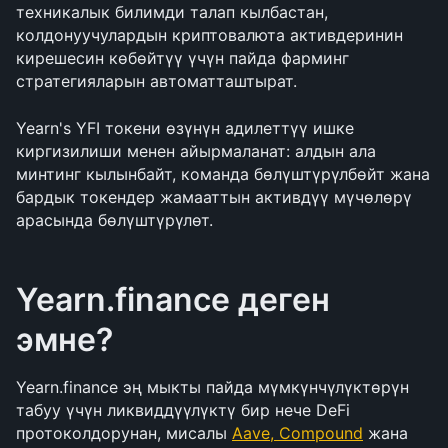
техникалык билимди талап кылбастан, 
колдонуучулардын криптовалюта активдеринин 
кирешесин көбөйтүү үчүн пайда фарминг 
стратегияларын автоматташтырат.
Yearn's YFI токени өзүнүн адилеттүү ишке 
киргизилиши менен айырмаланат: алдын ала 
минтинг кылынбайт, команда бөлүштүрүлбөйт жана 
бардык токендер жамааттын активдүү мүчөлөрү 
арасында бөлүштүрүлөт.
Yearn.finance деген 
эмне?
Yearn.finance эң мыкты пайда мүмкүнчүлүктөрүн 
табуу үчүн ликвиддүүлүктү бир нече DeFi 
протоколдорунан, мисалы 
Aave, Compound
 жана 