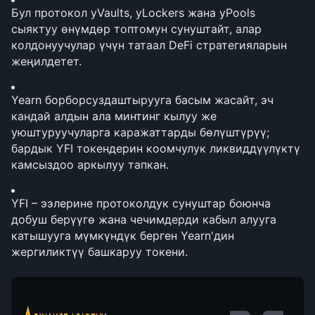
Бул протокол yVaults, yLockers жана yPools 
сыяктуу өнүмдөр топтомун сунуштайт, алар 
колдонуучулар үчүн татаал DeFi стратегияларын 
жеңилдетет.
Yearn борборсуздаштырууга басым жасайт, эч 
кандай алдын ала минтинг кылуу же 
уюштуруучуларга каражаттарды бөлүштүрүү; 
бардык YFI токендерин коомчулук ликвиддүүлүктү 
камсыздоо аркылуу тапкан.
YFI – ээлерине протоколдук сунуштар боюнча 
добуш берүүгө жана чечимдерди кабыл алууга 
катышууга мүмкүндүк берген Yearn'дин 
жергиликтүү башкаруу токени.