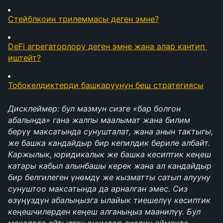
Стейблкоин трилеммасы деген эмне?
DeFi агрегаторлору деген эмне жана алар кантип 
иштейт?
Тобокелдиктерди башкаруунун беш стратегиясы
Дисклеймер: бул мазмун сизге «бар болгон 
абалында» гана жалпы маалымат жана билим 
берүү максатында сунушталат, жана анын тактыгы, 
же башка кандайдыр бир кепилдик бериле албайт. 
Каржылык, юридикалык же башка кесиптик кеңеш 
катары кабыл алынбашы керек жана ал кандайдыр 
бир белгилеген үнөмдү же кызматты сатып алууну 
сунуштоо максатында да арналган эмес. Сиз 
өзүңүздүн абалыңызга ылайык тиешелүү кесиптик 
кеңешчилерден кеңеш алганыңыз маанилүү. Бул 