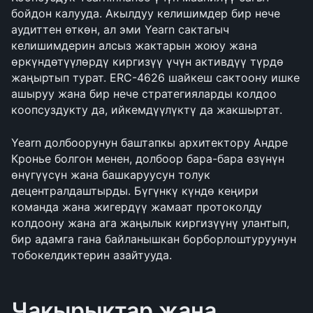
бойдон калууда. Акылдуу келишимдер бир нече 
аудиттен өткөн, ал эми Yearn сактагыч 
келишимдерин алсыз жактарын жоюу жана 
өркүндөтүүлөрдү киргизүү үчүн активдүү түрдө 
жаңыртып турат. ERC-4626 шайкеш сактоону ишке 
ашыруу жана бир нече стратегияларды колдоо 
коопсуздукту да, ийкемдүүлүктү да жакшыртат.
Yearn долбоорунун баштапкы архитектору Андре 
Кронье болгон менен, долбоор бара-бара өзүнүн 
өнүгүүсүн жана башкаруусун толук 
децентралдаштырды. Бүгүнкү күндө кеңири 
команда жана жигердүү жамаат протоколду 
колдоону жана ага жаңылык киргизүүнү улантып, 
бир адамга гана байланышкан борборлоштуруунун 
тобокелдиктерин азайтууда.
Чакырыктар жана 