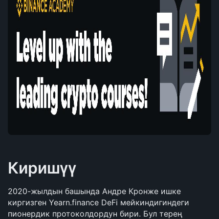
Киришүү
2020-жылдын башында Андре Кронже ишке 
киргизген Yearn.finance DeFi мейкиндигиндеги 
пионердик протоколдордун бири. Бул терең 