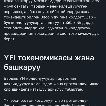
жана башкаруу механизмдерине багытталган. 
Earn
– бул сактагычтардын жөнөкөйлөштүрүлгөн 
версиясы, ал болгону стейблкойндарды жана 
токендештирилген Bitcoin'ду гана колдойт. 
Zap
 – 
бул колдонуучуларга салттуу стейблкойндарды 
стейблкоиндерди чагылдырган ликвиддүүлүк 
провайдеринин токендерине своптого мүмкүндүк 
берет.
YFI токеномикасы жана 
башкаруу
Бардык YFI колдонуучулар тарабынан 
ликвиддүүлүк камсыздоо жана протоколдун ишке 
киришиндеги катышуу аркылуу табылган.
YFI ээси болгон колдонуучулар протоколдун 
багытын кеңири камтыган on-chain башкаруу 