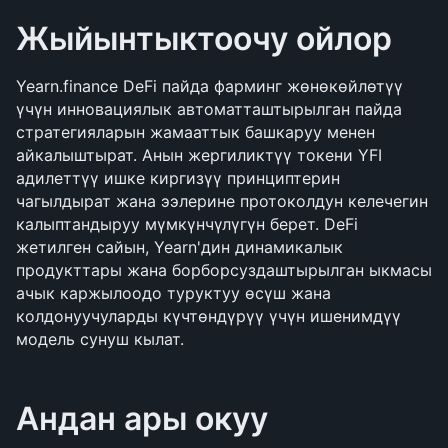
Жыйынтыктоочу ойлор
Yearn.finance DeFi пайда фарминг жөнөкөйлөтүү 
үчүн инновациялык автоматташтырылган пайда 
стратегияларын жамааттык башкаруу менен 
айкалыштырат. Анын жергиликтүү токени YFI 
адилеттүү ишке киргизүү принциптерин 
чагылдырат жана ээлерине протоколдун келечегин 
калыптандыруу мүмкүнчүлүгүн берет. DeFi 
жетилген сайын, Yearn'дин динамикалык 
продукттары жана борборсуздаштырылган ыкмасы 
ачык каржылоодо туруктуу өсүш жана 
колдонуучуларды күчтөндүрүү үчүн ишенимдүү 
модель сунуш кылат.
Андан ары окуу