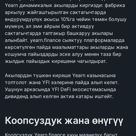
Yearn динамикалык акыларды киргизди: фабрика 
аркылуу жайгаштырылган сактагычтарда 
өндүрүмдүүлүк акысы 10%га чейин төмөн болушу 
мүмкүн, ал эми айрым бир активдүү 
сактагычтарда таптакыр башкаруу акылары 
алынбайт. yearn.finance сыяктуу платформаларда 
көрсөтүлгөн пайда маалыматтары акыларды жана 
кошумча пайыздарды эске алуу менен таза бир 
жылдык пайыздык кирешени чагылдырат.
Акылардан түшкөн киреше Yearn казынасына 
топтолот жана YFI ээлерине пайда алып келет. 
Ушунун аркасында YFI DeFi экосистемасында 
дивиденд алып келген актив катары иштейт.
Коопсуздук жана өнүгүү
Коопсуздук Yearn.finance үчүн маанилүү багыт 