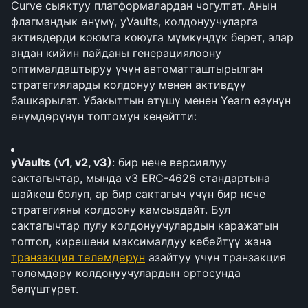
Curve сыяктуу платформалардан чогултат. Анын 
флагмандык өнүмү, yVaults, колдонуучуларга 
активдерди коюмга коюуга мүмкүндүк берет, алар 
андан кийин пайданы генерациялоону 
оптималдаштыруу үчүн автоматташтырылган 
стратегияларды колдонуу менен активдүү 
башкарылат. Убакыттын өтүшү менен Yearn өзүнүн 
өнүмдөрүнүн топтомун кеңейтти:
yVaults (v1, v2, v3)
: бир нече версиялуу 
сактагычтар, мында v3 ERC-4626 стандартына 
шайкеш болуп, ар бир сактагыч үчүн бир нече 
стратегияны колдоону камсыздайт. Бул 
сактагычтар пулу колдонуучулардын каражатын 
топтоп, кирешени максималдуу көбөйтүү жана 
транзакция төлөмдөрүн
 азайтуу үчүн транзакция 
төлөмдөрү колдонуучулардын ортосунда 
бөлүштүрөт.