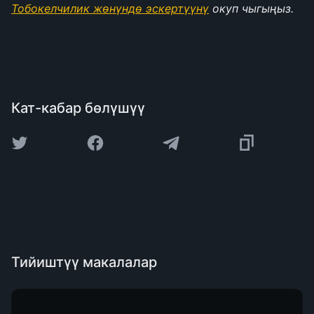
Тобокелчилик жөнүндө эскертүүнү
 окуп чыгыңыз.
Кат-кабар бөлүшүү
Тийиштүү макалалар