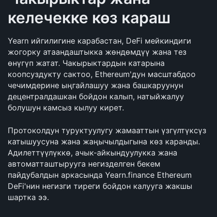
келечекке көз караш
Yearn ийгилигине карабастан, DeFi мейкиндиги 
жогорку атаандаштыкка жөндөмдүү жана тез 
өнүгүп жатат. Чакырыктардын катарына 
коопсуздукту сактоо, Ethereum'дун масштабдоо 
чечимдерине ыңгайлашуу жана башкаруунун 
децентралдашкан бойдон калып, натыйжалуу 
болушун камсыз кылуу кирет.
Протоколдун туруктуулугу жамааттын үзгүлтүксүз 
катышуусуна жана жаңычылдыгына көз каранды. 
Адилеттүүлүккө, ачык-айкындуулукка жана 
автоматташтырууга негизделген бекем 
пайдубалдын аркасында Yearn.finance Ethereum 
DeFi'нин негизги тиреги бойдон калууга жакшы 
шартка ээ.