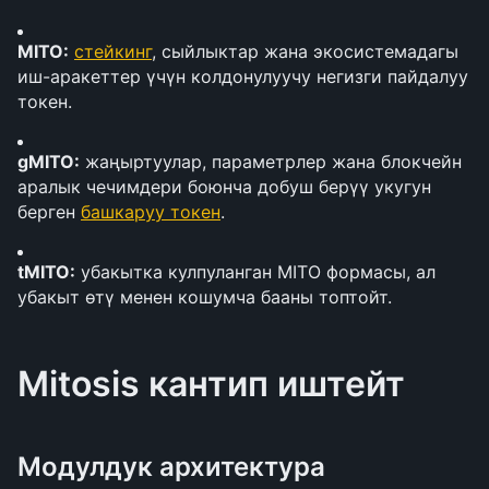
MITO:
стейкинг
, сыйлыктар жана экосистемадагы 
иш-аракеттер үчүн колдонулуучу негизги пайдалуу 
токен.
gMITO:
 жаңыртуулар, параметрлер жана блокчейн 
аралык чечимдери боюнча добуш берүү укугун 
берген 
башкаруу токен
.
tMITO:
 убакытка кулпуланган MITO формасы, ал 
убакыт өтү менен кошумча бааны топтойт. 
Mitosis кантип иштейт
Модулдук архитектура