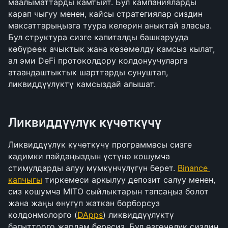
маалыматтарды камтыйт. Бул кампанияларды 
карап чыгуу менен, кайсы стратегиялар сиздин 
максаттарыңызга туура келерин аныктай аласыз. 
Бул структура сизге капиталды башкарууда 
көбүрөөк ачыктык жана көзөмөлдү камсыз кылат, 
ал эми DeFi протоколдору колдонуучуларга 
атаандаштыктык шарттарды сунуштап, 
ликвиддүүлүктү камсыздай алышат.
Ликвиддүүлүк күчөткүчү
Ликвиддүүлүк күчөткүчү программасы сизге 
кадимки пайдаңыздын үстүнө кошумча 
стимулдарды алуу мүмкүнчүлүгүн берет. 
Binance 
капчыгы
 тиркемеси аркылуу депозит салуу менен, 
сиз кошумча MITO сыйлыктарын тапсаңыз болот 
жана жаңы өнүгүп жаткан борборсуз 
колдонмолорго (
DApps
) ликвиддүүлүктү 
багыттоого жардам бересиз. Бул өзгөчөлүк сиздин 