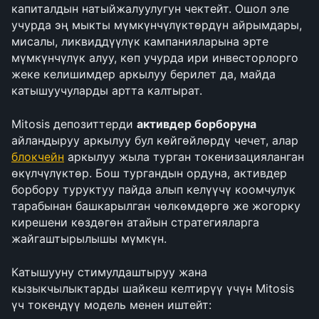
капиталдын натыйжалуулугун чектейт. Ошол эле 
учурда эң мыкты мүмкүнчүлүктөрдүн айрымдары, 
мисалы, ликвиддүүлүк кампанияларына эрте 
мүмкүнчүлүк алуу, көп учурда ири инвесторлорго 
жеке келишимдер аркылуу берилет да, майда 
катышуучуларды артта калтырат. 
Mitosis депозиттерди 
активдер борборуна
айландыруу аркылуу бул көйгөйлөрдү чечет, алар 
блокчейн
 аркылуу жыла турган токенизацияланган 
өкүлчүлүктөр. Бош тургандын ордуна, активдер 
борбору туруктуу пайда алып келүүчү коомчулук 
тарабынан башкарылган чөлкөмдөргө же жогорку 
кирешени көздөгөн атайын стратегияларга 
жайгаштырылышы мүмкүн.
Катышууну стимулдаштыруу жана 
кызыкчылыктарды шайкеш келтирүү үчүн Mitosis 
үч токендүү модель менен иштейт: