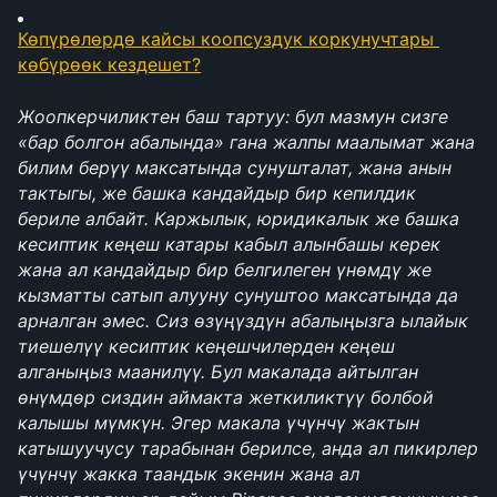
Көпүрөлөрдө кайсы коопсуздук коркунучтары 
көбүрөөк кездешет?
Жоопкерчиликтен баш тартуу: бул мазмун сизге 
«бар болгон абалында» гана жалпы маалымат жана 
билим берүү максатында сунушталат, жана анын 
тактыгы, же башка кандайдыр бир кепилдик 
бериле албайт. Каржылык, юридикалык же башка 
кесиптик кеңеш катары кабыл алынбашы керек 
жана ал кандайдыр бир белгилеген үнөмдү же 
кызматты сатып алууну сунуштоо максатында да 
арналган эмес. Сиз өзүңүздүн абалыңызга ылайык 
тиешелүү кесиптик кеңешчилерден кеңеш 
алганыңыз маанилүү. Бул макалада айтылган 
өнүмдөр сиздин аймакта жеткиликтүү болбой 
калышы мүмкүн. Эгер макала үчүнчү жактын 
катышуучусу тарабынан берилсе, анда ал пикирлер 
үчүнчү жакка таандык экенин жана ал 