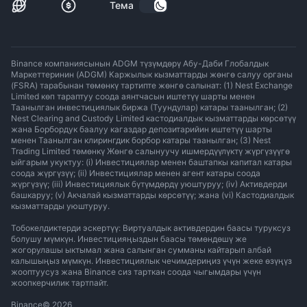
Тема
Binance компаниясынын ADGM түзүмдөрү Абу-Даби Глобалдык
Маркеттеринин (ADGM) Каржылык кызматтарды жөнгө салуу органы
(FSRA) тарабынан төмөнкү тартипте жөнгө салынат: (1) Nest Exchange
Limited көп тараптуу соода аянтчасын иштетүү шарты менен
Таанылган инвестициялык биржа (Туундулар) катары таанылган; (2)
Nest Clearing and Custody Limited кастодиалдык кызматтарды көрсөтүү
жана Борбордук баалуу кагаздар депозитарийин иштетүү шарты
менен Таанылган клирингдик борбор катары таанылган; (3) Nest
Trading Limited төмөнкү Жөнгө салынуучу ишмердүүлүктү жүргүзүүгө
ыйгарым укуктуу: (i) Инвестициялар менен баштапкы капитал катары
соода жүргүзүү; (ii) Инвестициялар менен агент катары соода
жүргүзүү; (iii) Инвестициялык бүтүмдөрдү уюштуруу; (iv) Активдерди
башкаруу; (v) Акчалай кызматтарды көрсөтүү; жана (vi) Кастодиалдык
кызматтарды уюштуруу.
Тобокелдиктерди эскертүү: Виртуалдык активдердин баасы туруксуз
болушу мүмкүн. Инвестицияңыздын баасы төмөндөшү же
жогорулашы ыктымал жана салынган сумманы кайтарып албай
калышыңыз мүмкүн. Инвестициялык чечимдериңиз үчүн жеке өзүңүз
жооптуусуз жана Binance сиз тарткан соода чыгымдары үчүн
жоопкерчилик тартпайт.
Binance
©
2026