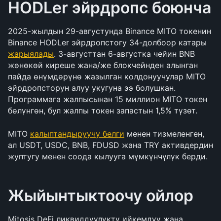
HODLer эйрдропс боюнча
2025-жылдын 29-августунда Binance MITO токенин 
Binance HODLer эйрдропстогу 34-долбоор катары 
жарыялады
. 3-августтан 6-августка чейин BNB 
жөнөкөй киреше жана/же блокчейнден алынган 
пайда өнүмдөрүнө жазылган колдонуучулар MITO 
эйрдропсторун алуу укугуна ээ болушкан. 
Программага жалпысынан 15 миллион MITO токен 
бөлүнгөн, бул жалпы токен запастын 1,5% түзөт.
MITO 
калыптандыруучу белги
 менен тизмеленген, 
ал USDT, USDC, BNB, FDUSD жана TRY активдердин 
жуптугу менен соода кылууга мүмкүнчүлүк берди.
Жыйынтыктоочу ойлор
Mitosis DeFi ликвиддүүлүктү ийкемдүү жана 