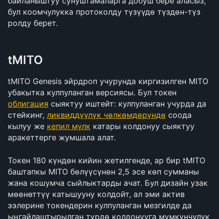
байланыштуу сунуштамаларга добуш бере аласыз, 
бул коомчулукка протоколду түзүүдө түздөн-түз 
ролду берет.
tMITO
tMITO Genesis эйрдроп учурунда киргизилген MITO 
убакытка кулпуланган версиясы. Бул токен 
облигация
 сыяктуу иштейт: кулпуланган учурда да 
стейкинг, 
ликвиддүүлүк чөлкөмдөрүндө
 соода 
кылуу же 
кепил мүлк
 катары колдонуу сыяктуу 
аракеттерге жумшала алат. 
Токен 180 күндөн кийин жетилгенде, ар бир tMITO 
баштапкы MITO бөлүүсүнөн 2,5 эсе көп сумманы 
жана кошумча сыйлыктарды ачат. Бул дизайн узак 
мөөнөттүү катышууну колдойт, ал эми актив 
ээлерине токендерин кулпуланган мезгилде да 
ыңгайлаштырылган түрдө колдонууга мүмкүнчүлүк 