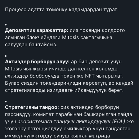
Процесс адатта төмөнкү кадамдардан турат:
Депозиттик каражаттар:
 сиз токенди колдоого 
алынган блокчейндеги Mitosis сактагычына 
салуудан баштайсыз.
Активдер борборун алуу:
 ар бир депозит үчүн 
Mitosis чынжыры ичинде дал келген көлөмдө 
активдер борборунда
 токен же NFT чыгарылат. 
Булар сиздин токендериңизди көрсөтүп, ар кандай 
стратегияларды изилдөөгө ийкемдүүлүк берет.
Стратегияны тандоо:
 сиз активдер борборун 
пассивдүү, комитет тарабынан башкарылган пайда 
үчүн 
экосистемага таандык ликвиддүүлүк (EOL)
 же 
жогорку потенциалдуу сыйлыктар үчүн тандалган 
мүмкүнчүлүктөрдү сунуш кылган 
матрица