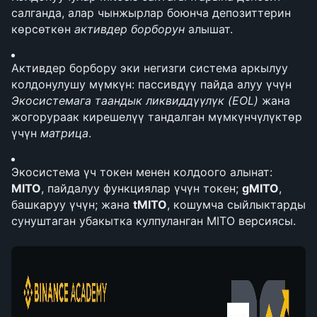
салганда, алар чынжырлар боюнча депозиттерин 
көрсөткөн 
активдер борборун
 алышат.
Активдер борбору эки негизги система аркылуу 
колдонулушу мүмкүн: пассивдүү пайда алуу үчүн 
Экосистемага таандык ликвиддүүлүк (EOL)
 жана 
жогорураак кирешелүү тандалган мүмкүнчүлүктөр 
үчүн 
матрица
.
Экосистема үч токен менен колдоого алынат: 
MITO
, пайдалуу функциялар үчүн токен; 
gMITO
, 
башкаруу үчүн; жана 
tMITO
, кошумча сыйлыктарды 
сунуштаган убакытка кулпуланган MITO версиясы.