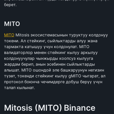
берет.
MITO
MITO
 Mitosis экосистемасынын туруктуу колдонуу 
токени. Ал стейкинг, сыйлыктарды алуу жана 
тармакта катышуу үчүн колдонулат. MITO 
валидаторлор менен стейкинг кылуу аркылуу 
колдонуучулар чынжырды коопсуз кылууга 
жардам берип, анын эсебинен сыйлыктарды 
алышат. MITO ошондой эле башкаруунун негизин 
түзөт, токенди стейкинг кылуу gMITO чыгарат, ал 
протокол боюнча чечимдерге добуш берүү үчүн 
талап кылынат.
Mitosis (MITO)
Binance 