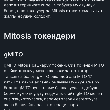
депозиттериңизге киреше табууга мүмкүндүк 
берет, ошол эле учурда Mitosis экосистемасынын 
жалпы өсүшүн колдойт.
Mitosis токендери
gMITO
gMITO Mitosis башкаруу токени. Сиз токенди MITO 
стейкинг кылуу менен же валидатор катары 
тапсаңыз болот. gMITO ошондой эле MITO 1:1 
катышта кайра айландырылышы мүмкүн. Сиз ээ 
болгон gMITO'нун көлөмү башкаруудагы добуш 
берүү мүмкүнчүлүгүңүздү аныктайт. gMITO менен 
сиз жаңыртууларга, параметрлерди өзгөртүүгө 
жана блокчейн аралык операцияларга 