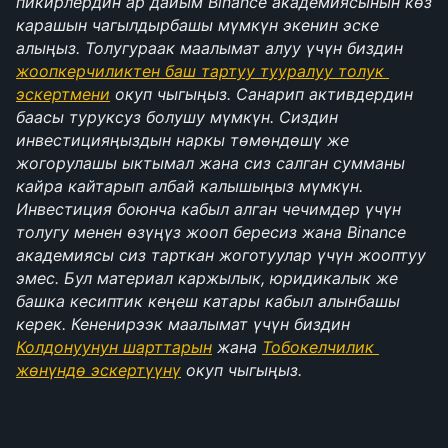
пикирлердин ар дайым Binance академиясынын көз 
карашын чагылдырбашы мүмкүн экенин эске 
алыңыз. Толугураак маалымат алуу үчүн биздин 
жоопкерчиликтен баш тартуу тууралуу толук 
эскертмени
 окуп чыгыңыз. Санарип активдердин 
баасы туруксуз болушу мүмкүн. Сиздин 
инвестицияңыздын наркы төмөндөшү же 
жогорулашы ыктымал жана сиз салган сумманы 
кайра кайтарып албай калышыңыз мүмкүн. 
Инвестиция боюнча кабыл алган чечимдер үчүн 
толугу менен өзүңүз жооп бересиз жана Binance 
академиясы сиз тарткан жоготуулар үчүн жооптуу 
эмес. Бул материал каржылык, юридикалык же 
башка кесиптик кеңеш катары кабыл алынбашы 
керек. Кененирээк маалымат үчүн биздин 
Колдонуунун шарттарын
 жана 
Тобокелчилик 
жөнүндө эскертүүнү
 окуп чыгыңыз.