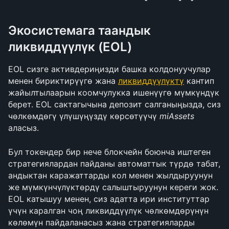
Экосистемага таандык 
ликвиддүүлүк (EOL) 
EOL сизге активдериңизди башка колдонуучулар 
менен бириктирүүгө жана 
ликвиддүүлүктү
 кантип 
жайылтылаарын коомчулукка ишенүүгө мүмкүндүк 
берет. EOL сактагычына депозит салганыңызда, сиз 
чөлкөмдөгү үлүшүңүздү көрсөтүүчү 
miAssets
аласыз. 
Бул токендер бир нече блокчейн боюнча иштеген 
стратегиялардан пайданы автоматтык түрдө табат, 
андыктан каражаттарды кол менен жылдыруунун 
же мүмкүнчүлүктөрдү салыштыруунун кереги жок. 
EOL катышуу менен, сиз адатта ири институттар 
үчүн каралган чоң ликвиддүүлүк чөлкөмдөрүнүн 
көлөмүн пайдаланасыз жана стратегияларды 