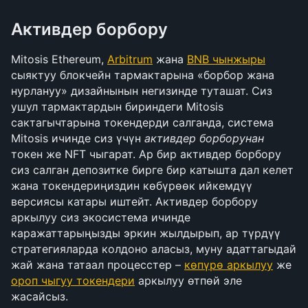
Активдер борбору
Mitosis Ethereum, 
Arbitrum
 жана 
BNB чынжыры
сыяктуу блокчейн тармактарына «борбор жана 
нурлануу» дизайнынын негизинде туташат. Сиз 
ушул тармактардын бириндеги Mitosis 
сактагычтарына токендерди салганда, система 
Mitosis ичинде сиз үчүн 
активдер борборунан
токен же NFT чыгарат. Ар бир активдер борбору 
сиз салган депозитке бирге бир катышта дал келет 
жана токендериңиздин көбүрөөк ийкемдүү 
версиясы катары иштейт. Активдер борбору 
аркылуу сиз экосистема ичинде 
каражаттарыңызды эркин жылдырып, ар түрдүү 
стратегияларда колдоно аласыз, муну адаттагыдай 
жай жана татаал процесстер – 
көпүрө аркылуу
 же 
ороп чыгуу токендери
 аркылуу өтпөй эле 
жасайсыз.