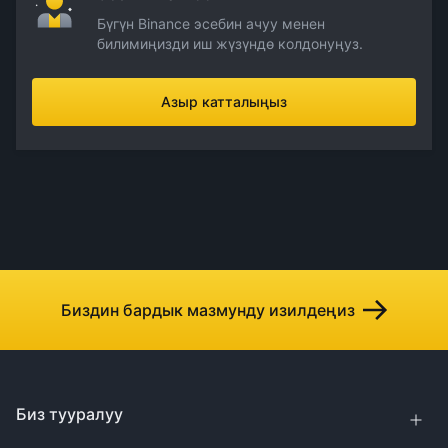
Бүгүн Binance эсебин ачуу менен
билимиңизди иш жүзүндө колдонуңуз.
Азыр катталыңыз
Биздин бардык мазмунду изилдеңиз
Биз тууралуу