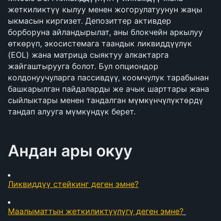
жеткиликтүү кылуу менен жогорулатуунун жаңы 
ыкмасын киргизет. Депозиттер активдер 
борборуна айландырылат, аны блокчейн аркылуу 
өткөрүп, экосистемага таандык ликвиддүүлүк 
(EOL) жана матрица сыяктуу алкактарга 
жайгаштырууга болот. Бул опциондор 
колдонуучуларга пассивдүү, коомчулук тарабынан 
башкарылган пайдаларды же ачык шарттары жана 
сыйлыктары менен тандалган мүмкүнчүлүктөрдү 
тандап алууга мүмкүндүк берет. 
Андан ары окуу
Ликвиддүү стейкинг деген эмне?
Маалыматтын жеткиликтүүлүгү деген эмне?