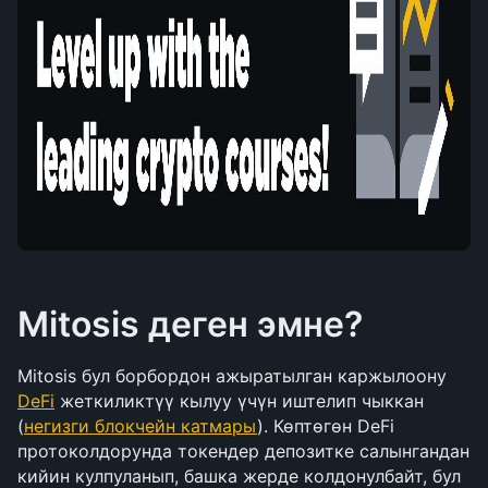
Mitosis деген эмне?
Mitosis бул борбордон ажыратылган каржылоону 
DeFi
 жеткиликтүү кылуу үчүн иштелип чыккан 
(
негизги блокчейн катмары
). Көптөгөн DeFi 
протоколдорунда токендер депозитке салынгандан 
кийин кулпуланып, башка жерде колдонулбайт, бул 