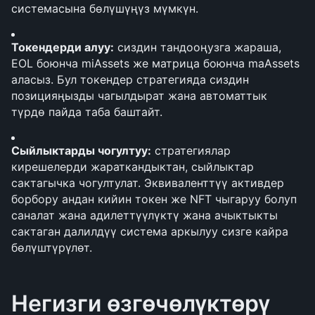
системасына бөлүшүңүз мүмкүн.
Токендерди алуу:
 сиздин тандооңузга жараша, 
EOL боюнча miAssets же матрица боюнча maAssets 
аласыз. Бул токендер стратегияда сиздин 
позицияңызды чагылдырат жана автоматтык 
түрдө пайда таба баштайт.
Сыйлыктарды чогултуу:
 стратегиялар 
кирешелерди жараткандыктан, сыйлыктар 
сактагычка чогултулат. Эквиваленттүү активдер 
борбору андан кийин токен же NFT чыгаруу болуп 
саналат жана адилеттүүлүктү жана ачыктыкты 
сактаган далилдүү система аркылуу сизге кайра 
бөлүштүрүлөт.
Негизги өзгөчөлүктөрү