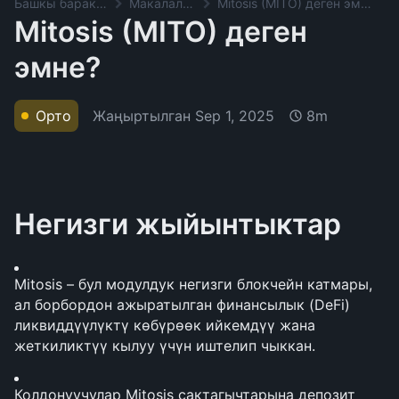
Башкы баракча
Макалалар
Mitosis (MITO) деген эмне?
Mitosis (MITO) деген
эмне?
Жаңыртылган
Sep 1, 2025
Орто
8m
Негизги жыйынтыктар
Mitosis – бул модулдук негизги блокчейн катмары, 
ал борбордон ажыратылган финансылык (DeFi) 
ликвиддүүлүктү көбүрөөк ийкемдүү жана 
жеткиликтүү кылуу үчүн иштелип чыккан.
Колдонуучулар Mitosis сактагычтарына депозит 