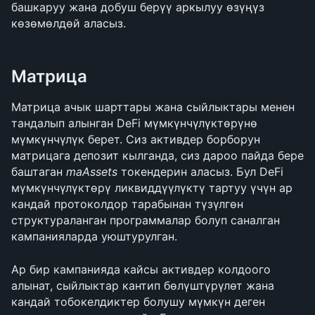
башкаруу жана добуш берүү аркылуу өзүңүз 
көзөмөлдөй аласыз.
Матрица
Матрица ачык шарттары жана сыйлыктары менен 
тандалып алынган DeFi мүмкүнчүлүктөрүнө 
мүмкүнчүлүк берет. Сиз активдер борборун 
матрицага депозит кылганда, сиз дароо пайда бере 
баштаган 
maAssets
 токендерин аласыз. Бул DeFi 
мүмкүнчүлүктөрү ликвиддүүлүктү тартуу үчүн ар 
кандай протоколдор тарабынан түзүлгөн 
структураланган программалар болуп саналган 
кампанияларда уюштурулган.
Ар бир кампанияда кайсы активдер колдоого 
алынат, сыйлыктар кантип бөлүштүрүлөт жана 
кандай тобокелдиктер болушу мүмкүн деген 