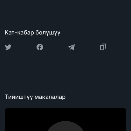
Кат-кабар бөлүшүү
Тийиштүү макалалар