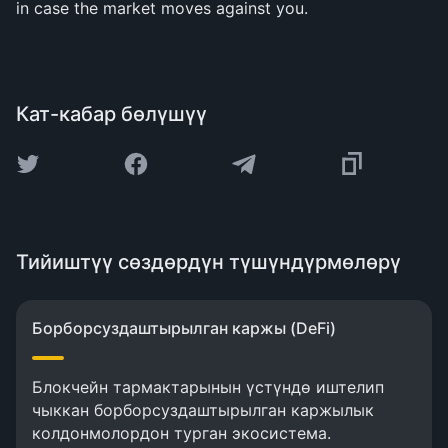
in case the market moves against you.
Кат-кабар бөлүшүү
Тийиштүү сөздөрдүн түшүндүрмөлөрү
Борборсуздаштырылган каржы (DeFi)
Блокчейн тармактарынын үстүндө иштелип
чыккан борборсуздаштырылган каржылык
колдонмолордон турган экосистема.