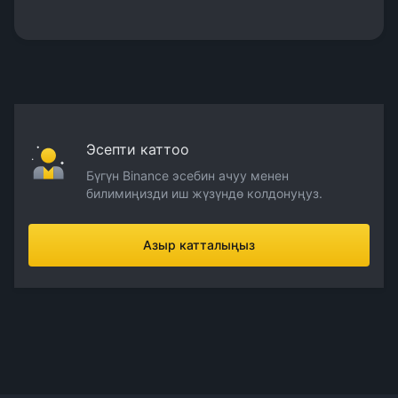
Эсепти каттоо
Бүгүн Binance эсебин ачуу менен
билимиңизди иш жүзүндө колдонуңуз.
Азыр катталыңыз