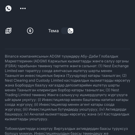
Тема
Binance компаниясынын ADGM түзүмдөрү Абу-Даби Глобалдык
Маркеттеринин (ADGM) Каржылык кызматтарды жөнгө салуу органы
(FSRA) тарабынан төмөнкү тартипте жөнгө салынат: (1) Nest Exchange
Limited көп тараптуу соода аянтчасын иштетүү шарты менен
Таанылган инвестициялык биржа (Туундулар) катары таанылган; (2)
Nest Clearing and Custody Limited кастодиалдык кызматтарды көрсөтүү
жана Борбордук баалуу кагаздар депозитарийин иштетүү шарты
менен Таанылган клирингдик борбор катары таанылган; (3) Nest
Trading Limited төмөнкү Жөнгө салынуучу ишмердүүлүктү жүргүзүүгө
ыйгарым укуктуу: (i) Инвестициялар менен баштапкы капитал катары
соода жүргүзүү; (ii) Инвестициялар менен агент катары соода
жүргүзүү; (iii) Инвестициялык бүтүмдөрдү уюштуруу; (iv) Активдерди
башкаруу; (v) Акчалай кызматтарды көрсөтүү; жана (vi) Кастодиалдык
кызматтарды уюштуруу.
Тобокелдиктерди эскертүү: Виртуалдык активдердин баасы туруксуз
болушу мүмкүн. Инвестицияңыздын баасы төмөндөшү же