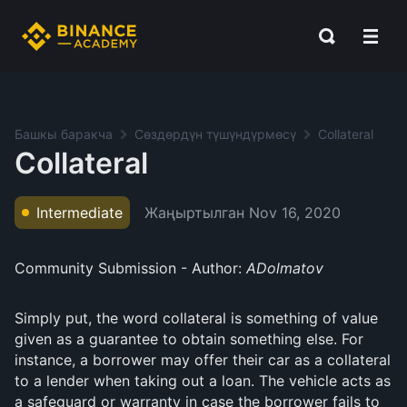
Башкы баракча
Сөздөрдүн түшүндүрмөсү
Collateral
Collateral
Жаңыртылган
Nov 16, 2020
Intermediate
Community Submission - Author:
ADolmatov
Simply put, the word collateral is something of value
given as a guarantee to obtain something else. For
instance, a borrower may offer their car as a collateral
to a lender when taking out a loan. The vehicle acts as
a safeguard or warranty in case the borrower fails to