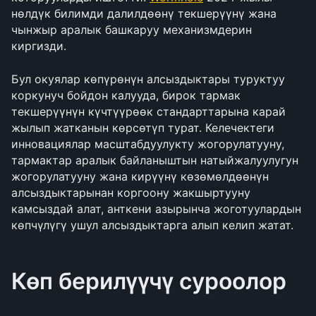
нөлдүк билимди далилдөөнү текшерүүнү жана 
чынжыр аралык башкаруу механизмдерин 
киргизди.
Бул окуялар көпүрөнүн алсыздыктары туруктуу 
коркунуч бойдон калууда, бирок тармак 
текшерүүнүн күчтүүрөөк стандарттарына карай 
жылып жатканын көрсөтүп турат. Келечектеги 
инновациялар масштабдуулукту жогорулатууну, 
тармактар аралык байланыштын натыйжалуулугун 
жогорулатууну жана кирүүнү көзөмөлдөөнүн 
алсыздыктарынан коргоону жакшыртууну 
камсыздай алат, анткени азырынча жоготуулардын 
көпчүлүгү ушул алсыздыктарга алып келип жатат.
Көп берилүүчү суроолор