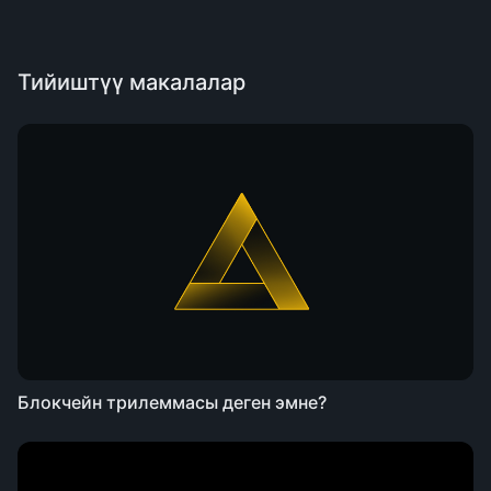
Тийиштүү макалалар
Блокчейн трилеммасы деген эмне?