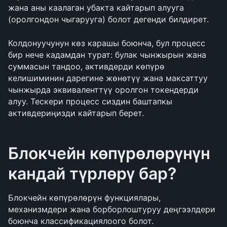
жана аны каалаган убакта кайтарып алууга 
(оролгондон чыгарууга) болот дегенди билдирет.
Колдонуучунун көз карашы боюнча, бул процесс 
бир нече кадамдан турат: булак чынжырын жана 
суммасын тандоо, активдерди көпүрө 
келишиминин дарегине жөнөтүү жана максаттуу 
чынжырда эквиваленттүү оролгон токендерди 
алуу. Тескери процесс сиздин баштапкы 
активдериңизди кайтарып берет.
Блокчейн көпүрөлөрүнүн 
кандай түрлөрү бар?
Блокчейн көпүрөлөрүн функциялары, 
механизмдери жана борборлоштуруу деңгээлдери 
боюнча классификациялоого болот.