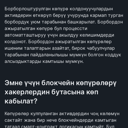
Борборлоштурулган көпүрө колдонуучулардын 
активдерин өткөрүп берүү учурунда кармап турган 
борбордук уюм тарабынан башкарылат. Борбордон 
ажыратылган көпүрө бул процессти 
автоматташтыруу үчүн акылдуу келишимдерди 
колдонот. Борбордон ажыратылган көпүрөлөр 
ишеним талаптарын азайтат, бирок чабуулчулар 
тарабынан пайдаланылышы мүмкүн болгон коддук 
алсыздыктарды камтышы мүмкүн.
Эмне үчүн блокчейн көпүрөлөрү 
хакерлердин бутасына көп 
кабылат?
Көпүрөлөр кулпуланган активдердин чоң көлөмүн 
сактайт жана бир нече блокчейндерди камтыган 
татаал смарт-контракт логикасын камтыйт. Бул 