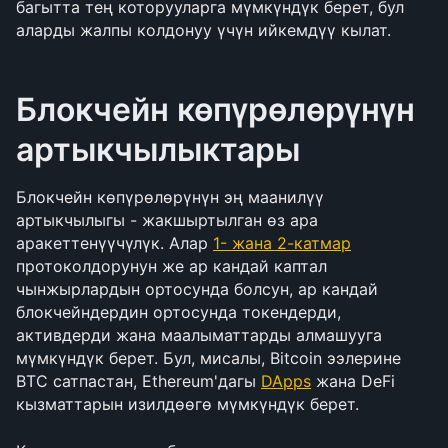
багытта тең которууларга мүмкүндүк берет, бул 
аларды жалпы колдонуу үчүн ийкемдүү кылат.
Блокчейн көпүрөлөрүнүн 
артыкчылыктары
Блокчейн көпүрөлөрүнүн эң маанилүү 
артыкчылыгы - жакшыртылган өз ара 
аракеттенүүчүлүк. Алар 
1- жана 2-катмар
протоколдорунун же ар кандай каптал 
чынжырлардын ортосунда болсун, ар кандай 
блокчейндердин ортосунда токендерди, 
активдерди жана маалыматтарды алмашууга 
мүмкүндүк берет. Бул, мисалы, Bitcoin ээлерине 
BTC сатпастан, Ethereum'дагы 
DApps
 жана DeFi 
кызматтарын изилдөөгө мүмкүндүк берет.