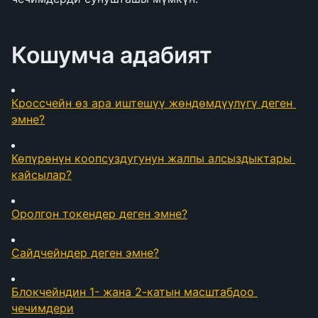
Кошумча адабият
Кроссчейн өз ара иштешүү жөндөмдүүлүгү деген 
эмне?
Көпүрөнүн коопсуздугунун жалпы алсыздыктары 
кайсылар?
Оролгон токендер деген эмне?
Сайдчейндер деген эмне?
Блокчейндин 1- жана 2-катын масштабдоо 
чечимдери