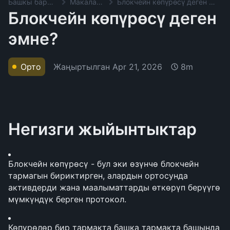
Башкы баракча
Макалалар
Блокчейн көпүрөсү деген эмне?
Блокчейн көпүрөсү деген
эмне?
Жаңыртылган
Apr 21, 2026
Орто
8m
Негизги жыйынтыктар
Блокчейн көпүрөсү - бул эки өзүнчө блокчейн 
тармагын бириктирген, алардын ортосунда 
активдерди жана маалыматтарды өткөрүп берүүгө 
мүмкүндүк берген протокол.
Көпүрөлөр бир тармакта башка тармакта башында 