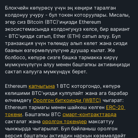
Блокчейн көпүрөсү үчүн эң кеңири таралган 
колдонуу учуру - бул токен которуулары. Мисалы, 
эгер сиз Bitcoin (BTC)'иңизди Ethereum 
экосистемасында колдонгуңуз келсе, бир вариант 
- BTC'ңизди сатып, Ether (ETH) сатып алуу. Бул 
транзакция үчүн төлөмдү алып келет жана сизди 
баанын өзгөрмөлүүлүгүнө дуушар кылат. Же 
болбосо, көпүрө сизге башка тармакка кирүү 
мүмкүнчүлүгүн алуу менен баштапкы активиңизди 
сактап калууга мүмкүндүк берет.
Ethereum 
капчыгына
 1 BTC которгондо, көпүрө 
келишими BTC'ңизди кулпулайт жана ага барабар 
өлчөмдөгү 
Оролгон биткоинди (WBTC)
 чыгарат: 
Ethereum тармагы менен шайкеш келген 
ERC-20 
токени
. Баштапкы BTC 
смарт-контракттарда
сакталат жана 
оролгон токендер
 максаттуу 
чынжырда чыгарылат. Бул байланыш оролгон 
версия баштапкы активдин наркын көзөмөлдөйт 