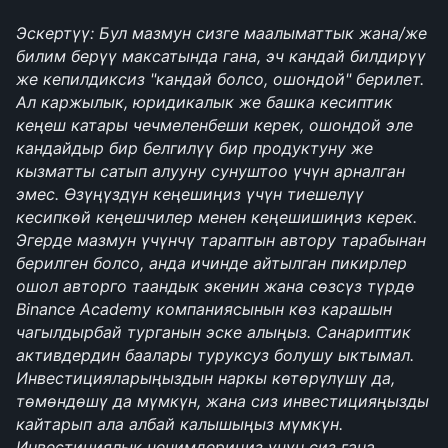
Эскертүү: Бул мазмун сизге маалыматтык жана/же 
билим берүү максатында гана, эч кандай билдирүү 
же кепилдиксиз "кандай болсо, ошондой" берилет. 
Ал каржылык, юридикалык же башка кесиптик 
кеңеш катары чечмеленбеши керек, ошондой эле 
кандайдыр бир белгилүү бир продуктуну же 
кызматты сатып алууну сунуштоо үчүн арналган 
эмес. Өзүңүздүн кеңешиңиз үчүн тиешелүү 
кесипкөй кеңешчилер менен кеңешишиңиз керек. 
Эгерде мазмун үчүнчү тараптын автору тарабынан 
берилген болсо, анда ичинде айтылган пикирлер 
ошол авторго таандык экенин жана сөзсүз түрдө 
Binance Academy компаниясынын көз карашын 
чагылдырбай турганын эске алыңыз. Санариптик 
активдердин баалары туруксуз болушу ыктымал. 
Инвестицияларыңыздын наркы көтөрүлүшү да, 
төмөндөшү да мүмкүн, жана сиз инвестицияңызды 
кайтарып ала албай калышыңыз мүмкүн. 
Инвестициялык чечимдериңиз үчүн сиз гана 