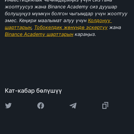
жооптуусуз жана Binance Academy сиз дуушар 
болушуңуз мүмкүн болгон чыгымдар үчүн жооптуу 
эмес. Кеңири маалымат алуу үчүн 
Колдонуу 
шарттарын
, 
Тобокелдик жөнүндө эскертүү
 жана 
Binance Academy шарттарын
 караңыз.
Кат-кабар бөлүшүү