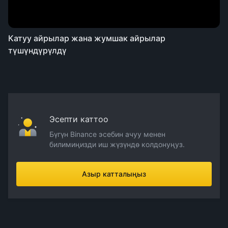
Катуу айрылар жана жумшак айрылар
түшүндүрүлдү
Эсепти каттоо
Бүгүн Binance эсебин ачуу менен
билимиңизди иш жүзүндө колдонуңуз.
Азыр катталыңыз