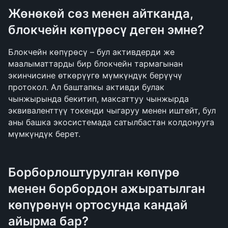
Жөнөкөй сөз менен айтканда, 
блокчейн көпүрөсү деген эмне?
Блокчейн көпүрөсү – бул активдерди же 
маалыматтарды бир блокчейн тармагынан 
экинчисине өткөрүүгө мүмкүндүк берүүчү 
протокол. Ал баштапкы активди булак 
чынжырында бекитип, максаттуу чынжырда 
эквиваленттүү токенди чыгаруу менен иштейт, бул 
аны башка экосистемада сатылбастан колдонууга 
мүмкүндүк берет.
Борборлоштурулган көпүрө 
менен борбордон ажыратылган 
көпүрөнүн ортосунда кандай 
айырма бар?