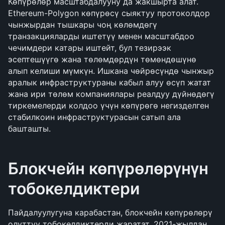
Көпүрөлөр масштабдалууну да жакшырта алат. 
Ethereum-Polygon көпүрөсү сыяктуу протоколдор 
чынжырдан тышкары чоң көлөмдөгү 
транзакцияларды иштетүү менен масштабдоо 
чечимдери катары иштейт, бул тезирээк 
эсептешүүгө жана төлөмдөрдүн төмөндөшүнө 
алып келиши мүмкүн. Ишкана чөйрөсүндө чынжыр 
аралык инфраструктураны кабыл алуу өсүп жатат 
жана ири төлөм компаниялары реалдуу дүйнөдөгү 
тиркемелерди колдоо үчүн көпүрөгө негизделген 
стабилкоин инфраструктурасын сатып ала 
башташты.
Блокчейн көпүрөлөрүнүн 
тобокелдиктери
Пайдалуулугуна карабастан, блокчейн көпүрөлөрү 
олуттуу тобокелдиктерди жаратат. 2021-жылдан 