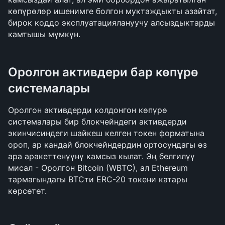
көпүрөлөр ишенимге болгон муктаждыкты азайтат, 
бирок коддо эксплуатациялануучу алсыздыктарды 
камтышы мүмкүн.
Оролгон активдери бар көпүрө 
системалары
Оролгон активдерди колдонгон көпүрө 
системалары бир блокчейндеги активдерди 
экинчисиндеги шайкеш келген токен форматына 
ороп, ар кандай блокчейндердин ортосундагы өз 
ара аракеттенүүнү камсыз кылат. Эң белгилүү 
мисал - Оролгон Bitcoin (WBTC), ал Ethereum 
тармагындагы BTCти ERC-20 токени катары 
көрсөтөт.