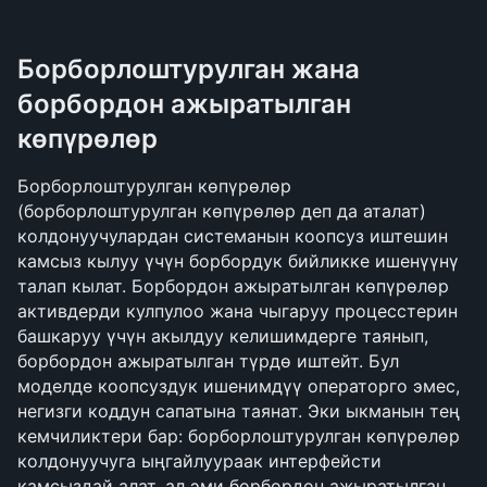
Борборлоштурулган жана 
борбордон ажыратылган 
көпүрөлөр
Борборлоштурулган көпүрөлөр 
(борборлоштурулган көпүрөлөр деп да аталат) 
колдонуучулардан системанын коопсуз иштешин 
камсыз кылуу үчүн борбордук бийликке ишенүүнү 
талап кылат. Борбордон ажыратылган көпүрөлөр 
активдерди кулпулоо жана чыгаруу процесстерин 
башкаруу үчүн акылдуу келишимдерге таянып, 
борбордон ажыратылган түрдө иштейт. Бул 
моделде коопсуздук ишенимдүү операторго эмес, 
негизги коддун сапатына таянат. Эки ыкманын тең 
кемчиликтери бар: борборлоштурулган көпүрөлөр 
колдонуучуга ыңгайлуураак интерфейсти 
камсыздай алат, ал эми борбордон ажыратылган 