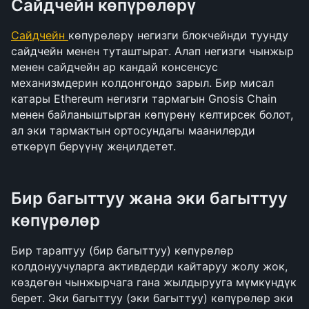
Сайдчейн көпүрөлөрү
Сайдчейн 
көпүрөлөрү негизги блокчейнди туунду 
сайдчейн менен туташтырат. Алап негизги чынжыр 
менен сайдчейн ар кандай консенсус 
механизмдерин колдонгондо зарыл. Бир мисал 
катары Ethereum негизги тармагын Gnosis Chain 
менен байланыштырган көпүрөнү келтирсек болот, 
ал эки тармактын ортосундагы маанилерди 
өткөрүп берүүнү жеңилдетет.
Бир багыттуу жана эки багыттуу 
көпүрөлөр
Бир тараптуу (бир багыттуу) көпүрөлөр 
колдонуучуларга активдерди кайтаруу жолу жок, 
көздөгөн чынжырчага гана жылдырууга мүмкүндүк 
берет. Эки багыттуу (эки багыттуу) көпүрөлөр эки 