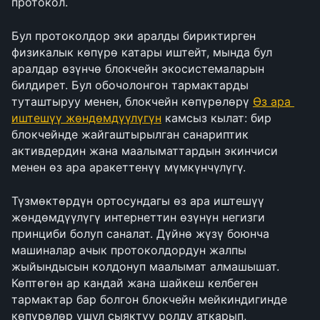
протокол.
Бул протоколдор эки аралды бириктирген 
физикалык көпүрө катары иштейт, мында бул 
аралдар өзүнчө блокчейн экосистемаларын 
билдирет. Бул обочолонгон тармактарды 
туташтыруу менен, блокчейн көпүрөлөрү 
Өз ара 
иштешүү жөндөмдүүлүгүн
 камсыз кылат: бир 
блокчейнде жайгаштырылган санариптик 
активдердин жана маалыматтардын экинчиси 
менен өз ара аракеттенүү мүмкүнчүлүгү.
Түзмөктөрдүн ортосундагы өз ара иштешүү 
жөндөмдүүлүгү интернеттин өзүнүн негизги 
принциби болуп саналат. Дүйнө жүзү боюнча 
машиналар ачык протоколдордун жалпы 
жыйындысын колдонуп маалымат алмашышат. 
Көптөгөн ар кандай жана шайкеш келбеген 
тармактар бар болгон блокчейн мейкиндигинде 
көпүрөлөр ушул сыяктуу ролду аткарып, 