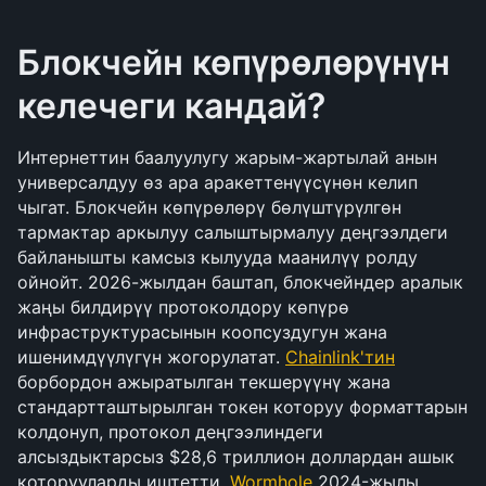
Блокчейн көпүрөлөрүнүн 
келечеги кандай?
Интернеттин баалуулугу жарым-жартылай анын 
универсалдуу өз ара аракеттенүүсүнөн келип 
чыгат. Блокчейн көпүрөлөрү бөлүштүрүлгөн 
тармактар аркылуу салыштырмалуу деңгээлдеги 
байланышты камсыз кылууда маанилүү ролду 
ойнойт. 2026-жылдан баштап, блокчейндер аралык 
жаңы билдирүү протоколдору көпүрө 
инфраструктурасынын коопсуздугун жана 
ишенимдүүлүгүн жогорулатат. 
Chainlink'тин
борбордон ажыратылган текшерүүнү жана 
стандартташтырылган токен которуу форматтарын 
колдонуп, протокол деңгээлиндеги 
алсыздыктарсыз $28,6 триллион доллардан ашык 
которууларды иштетти. 
Wormhole
 2024-жылы 