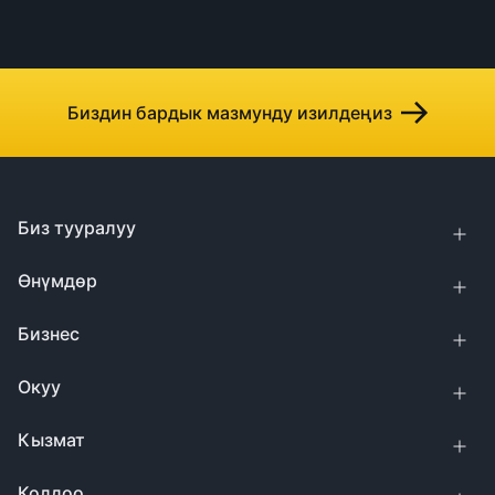
Биздин бардык мазмунду изилдеңиз
Биз тууралуу
Өнүмдөр
Бизнес
Окуу
Кызмат
Колдоо