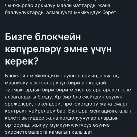
чынжырлар аркылуу маалыматтарды жана 
баалуулуктарды алмашууга мүмкүндүк берет.
Бизге блокчейн 
көпүрөлөрү эмне үчүн 
керек?
Блокчейн мейкиндиги өнүккөн сайын, анын эң 
маанилүү чектөөлөрүнүн бири ар кандай 
тармактардын бири-бири менен өз ара аракеттене 
албагандыгы болду. Ар бир блокчейндин өзүнүн 
эрежелери, токендери, протоколдору жана смарт-
контракт чөйрөлөрү бар. Бул фрагментацияга алып 
келет: активдер жана колдонуучулар алардын 
ортосунда жылуу мүмкүнчүлүгүсүз өзүнчө 
экосистемаларга камалып калышат.