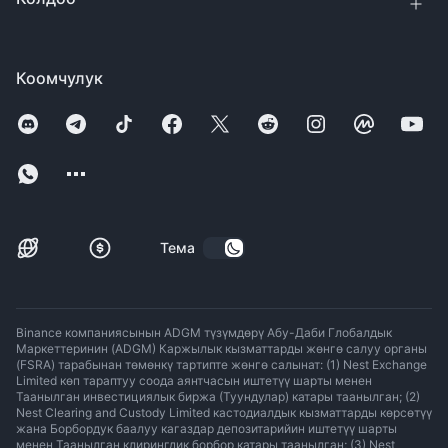
Коомчулук
Тема
Binance компаниясынын ADGM түзүмдөрү Абу-Даби Глобалдык
Маркеттеринин (ADGM) Каржылык кызматтарды жөнгө салуу органы
(FSRA) тарабынан төмөнкү тартипте жөнгө салынат: (1) Nest Exchange
Limited көп тараптуу соода аянтчасын иштетүү шарты менен
Таанылган инвестициялык биржа (Туундулар) катары таанылган; (2)
Nest Clearing and Custody Limited кастодиалдык кызматтарды көрсөтүү
жана Борбордук баалуу кагаздар депозитарийин иштетүү шарты
менен Таанылган клирингдик борбор катары таанылган; (3) Nest