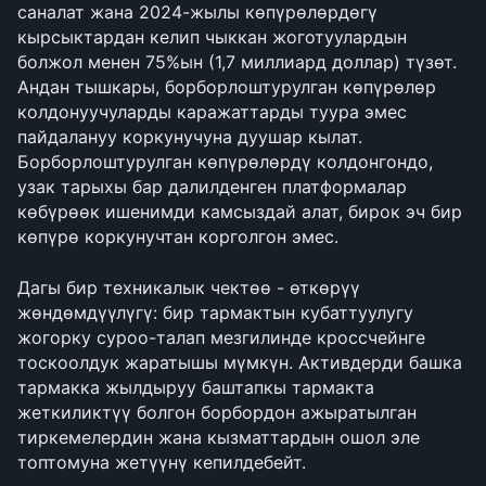
саналат жана 2024-жылы көпүрөлөрдөгү 
кырсыктардан келип чыккан жоготуулардын 
болжол менен 75%ын (1,7 миллиард доллар) түзөт. 
Андан тышкары, борборлоштурулган көпүрөлөр 
колдонуучуларды каражаттарды туура эмес 
пайдалануу коркунучуна дуушар кылат. 
Борборлоштурулган көпүрөлөрдү колдонгондо, 
узак тарыхы бар далилденген платформалар 
көбүрөөк ишенимди камсыздай алат, бирок эч бир 
көпүрө коркунучтан корголгон эмес.
Дагы бир техникалык чектөө - өткөрүү 
жөндөмдүүлүгү: бир тармактын кубаттуулугу 
жогорку суроо-талап мезгилинде кроссчейнге 
тоскоолдук жаратышы мүмкүн. Активдерди башка 
тармакка жылдыруу баштапкы тармакта 
жеткиликтүү болгон борбордон ажыратылган 
тиркемелердин жана кызматтардын ошол эле 
топтомуна жетүүнү кепилдебейт.