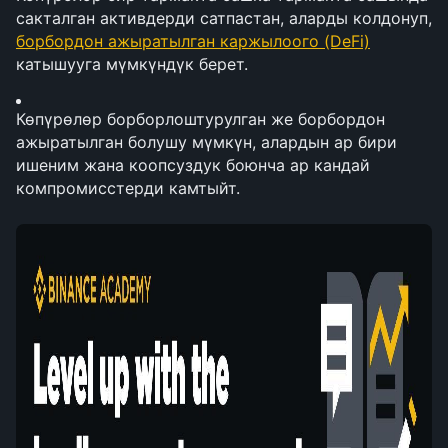
сакталган активдерди сатпастан, аларды колдонуп, 
борбордон ажыратылган каржылоого (DeFi)
катышууга мүмкүндүк берет.
Көпүрөлөр борборлоштурулган же борбордон 
ажыратылган болушу мүмкүн, алардын ар бири 
ишеним жана коопсуздук боюнча ар кандай 
компромисстерди камтыйт.