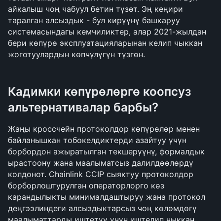
айкалыш чоң чабуул бетин түзөт. Эң кеңири 
таралган алсыздык - бул кирүүнү башкаруу 
системасындагы кемчиликтер, алар 2021-жылдан 
бери көпүрө эксплуатацияларынан келип чыккан 
жоготуулардын көпчүлүгүн түзгөн.
Кадимки көпүрөлөргө коопсуз 
альтернативалар барбы?
Жаңы кроссчейн протоколдор көпүрөлөр менен 
байланышкан тобокелдиктерди азайтуу үчүн 
борбордон ажыратылган текшерүүнү, формалдык 
ырастоону жана маалыматсыз далилдөөлөрдү 
колдонот. Chainlink CCIP сыяктуу протоколдор 
борборлоштурулган операторлорго көз 
карандылыкты минималдаштыруу жана протокол 
деңгээлиндеги алсыздыктарсыз чоң көлөмдөгү 
маалыматтарды иштетүү үчүн иштелип чыккан. 