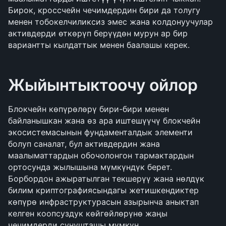
Бирок, кроссчейн чечимдердин бири да толугу 
менен тобокелчиликсиз эмес жана колдонуучулар 
активдерди өткөрүп берүүдөн мурун ар бир 
вариантты кылдаттык менен баалашы керек.
Жыйынтыктоочу ойлор
Блокчейн көпүрөлөрү бири-бири менен 
байланышкан жана өз ара иштешүүчү блокчейн 
экосистемасынын фундаменталдык элементи 
болуп саналат, бул активдердин жана 
маалыматтардын обочолонгон тармактардын 
ортосунда жылышына мүмкүндүк берет. 
Борбордон ажыратылган текшерүү жана нөлдүк 
билим криптографиясындагы жетишкендиктер 
көпүрө инфраструктурасын азырынча аныктап 
келген коопсуздук көйгөйлөрүнө жаңы 
чечимдерди сунушташы мүмкүн.