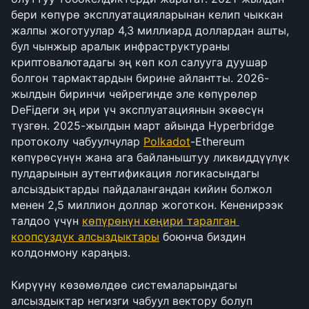
бери көпүрө эксплуатацияларынан келип чыккан 
жалпы жоготуулар 4,3 миллиард доллардан ашты, 
бул чынжыр аралык инфраструктураны 
криптовалютадагы эң көп кол салууга дуушар 
болгон тармактардын бирине айлантты. 2026-
жылдын биринчи чейрегинде эле көпүрөлөр 
DeFiдеги эң ири үч эксплуатациянын экөөсүн 
түзгөн. 2025-жылдын март айында Hyperbridge 
протоколу чабуулчулар 
Polkadot
-Ethereum 
көпүрөсүнүн жана ага байланыштуу ликвиддүүлүк 
пулдарынын аутентификация логикасындагы 
алсыздыктарды пайдалангандан кийин болжол 
менен 2,5 миллион доллар жоготкон. Кененирээк 
талдоо үчүн 
көпүрөнүн кеңири таралган 
коопсуздук алсыздыктары
 боюнча биздин 
колдонмону караңыз.
Кирүүнү көзөмөлдөө системаларындагы 
алсыздыктар негизги чабуул вектору болуп 