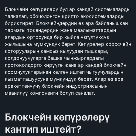
Блокчейн көпүрөлөрү бул ар кандай системаларды 
талкалап, обочолонгон крипто экосистемаларды 
бириктирет. Блокчейндердин өз ара байланышкан 
тармагы токендердин жана маалыматтардын 
алардын ортосунда бир кыйла үзгүлтүксүз 
жылышына мүмкүндүк берет. Көпүрөлөр кроссчейн 
которууларын камсыз кылуудан тышкары, 
колдонуучуларга башка чынжырлардагы 
протоколдорго кирүүгө жана ар кандай блокчейн 
коомчулуктарынан келген иштеп чыгуучулардын 
кызматташуусуна мүмкүндүк берет. Алар өз ара 
аракеттенүүчү блокчейн индустриясынын 
маанилүү компоненти болуп саналат.
Блокчейн көпүрөлөрү 
кантип иштейт?