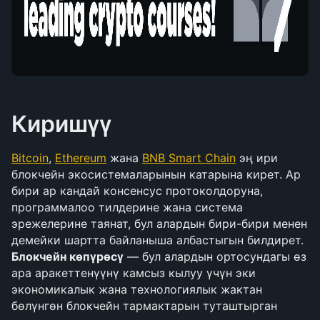
Киришүү
Bitcoin
, 
Ethereum
 жана 
BNB Smart Chain
 эң ири 
блокчейн экосистемаларынын катарына кирет. Ар 
бири ар кандай консенсус протоколдоруна, 
программалоо тилдерине жана система 
эрежелерине таянат, бул алардын бири-бири менен 
демейки шартта байланыша албастыгын билдирет. 
Блокчейн көпүрөсү
 — бул алардын ортосундагы өз 
ара аракеттенүүнү камсыз кылуу үчүн эки 
экономикалык жана технологиялык жактан 
бөлүнгөн блокчейн тармактарын туташтырган 