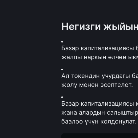
Негизги жыйы
Базар капитализациясы 
жалпы наркын өлчөө ык
Ал токендин учурдагы б
жолу менен эсептелет.
Базар капитализациясы 
жана алардын салыштырм
баалоо үчүн колдонулат.