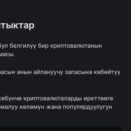
нтыктар
бул белгилүү бир криптовалютанын 
масы.
аасын анын айлануучу запасына көбөйтүү 
көбүнчө криптовалюталарды иреттөөгө 
алуу көлөмүн жана популярдуулугун 