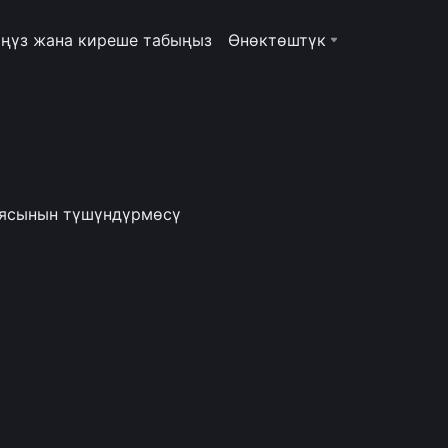
ңүз жана киреше табыңыз
Өнөктөштүк