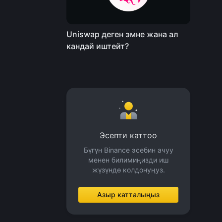
Uniswap деген эмне жана ал
кандай иштейт?
Эсепти каттоо
Бүгүн Binance эсебин ачуу
менен билимиңизди иш
жүзүндө колдонуңуз.
Азыр катталыңыз