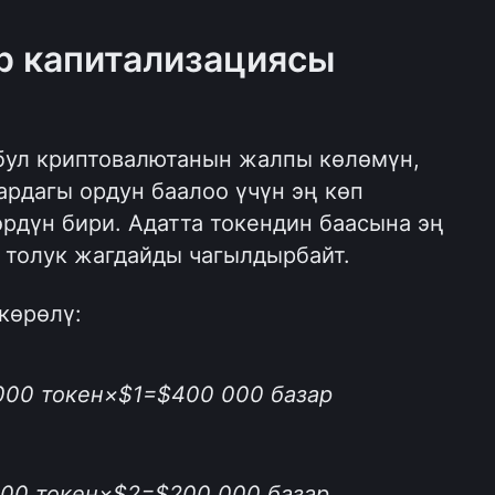
р капитализациясы 
бул криптовалютанын жалпы көлөмүн, 
рдагы ордун баалоо үчүн эң көп 
рдүн бири. Адатта токендин баасына эң 
л толук жагдайды чагылдырбайт. 
көрөлү:
000 токен×$1=$400 000 базар 
000 токен×$2=$200 000 базар 