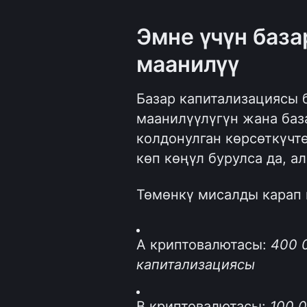
Эмне үчүн база
маанилүү 
Базар капитализациясы 
маанилүүлүгүн жана база
колдонулган көрсөткүчтө
көп көңүл бурулса да, а
Төмөнкү мисалды карап 
А криптовалютасы: 
400 
капитализациясы
B криптовалютасы: 
100 