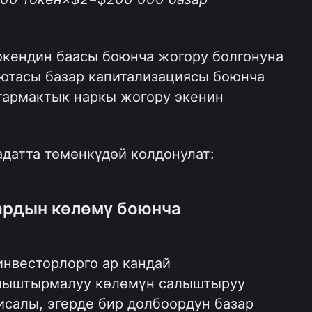
окендин баасы боюнча жогору болгонуна 
лютасы базар капитализациясы боюнча 
тармактык наркы жогору экенин 
адатта төмөнкүдөй колдонулат:
ардын көлөмү боюнча 
нвесторлорго ар кандай 
лыштырмалуу көлөмүн салыштыруу 
салы, эгерде бир долбоордун базар 