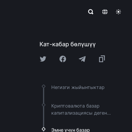
Кат-кабар бөлүшүү
Негизги жыйынтыктар
Криптовалюта базар
капитализациясы деген
эмне?
Эмне үчүн базар