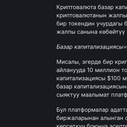
Криптовалюта базар капи
криптовалютанын жалпы 
бир токендин учурдагы 
жалпы санына көбөйтүү 
Базар капитализациясы=
Мисалы, эгерде бир крип
айланууда 10 миллион то
капитализациясы $100 ми
базар капитализациясын
сыяктуу маалымат платф
Бул платформалар адатт
биржаларынан алынган с
көрсөткүч боюнча эсепте