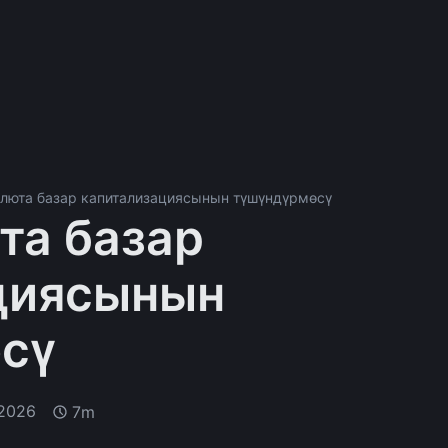
люта базар капитализациясынын түшүндүрмөсү
та базар
циясынын
сү
 2026
7m