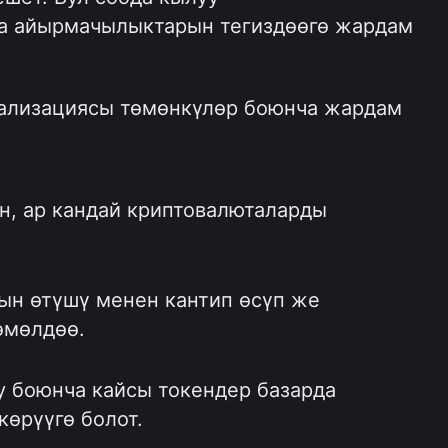
а айырмачылыктарын тегиздөөгө жардам 
ализациясы төмөнкүлөр боюнча жардам 
н, ар кандай криптовалюталарды 
н өтүшү менен кантип өсүп же 
өмөлдөө.
 боюнча кайсы токендер базарда 
көрүүгө болот.