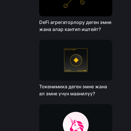
DeFi агрегаторлору деген эмне
жана алар кантип иштейт?
Токенимика деген эмне жана
ал эмне үчүн маанилүү?