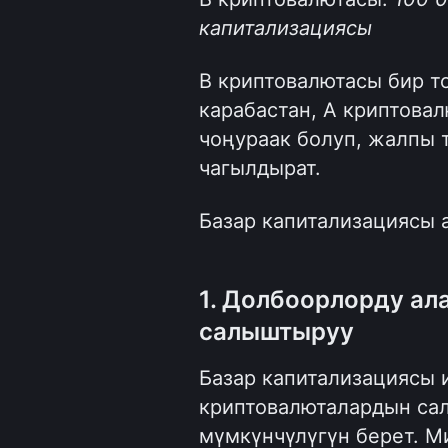
капитализациясы
B криптовалютасы бир т
карабастан, A криптова
чоңураак болуп, жалпы 
чагылдырат.
Базар капитализациясы 
1. Долбоорлорду ал
салыштыруу
Базар капитализациясы и
криптовалюталардын са
мүмкүнчүлүгүн берет. Ми