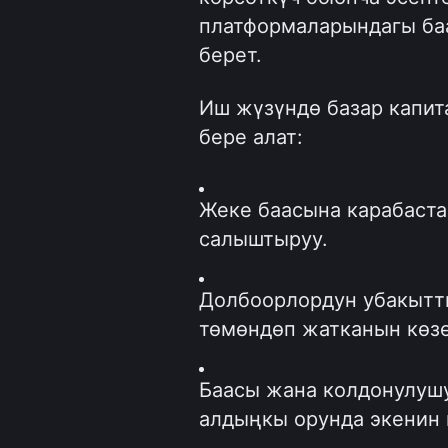
платформаларындагы ба
берет. 
Иш жүзүндө базар капит
бере алат:
Жеке баасына карабаста
салыштыруу.
Долбоорлордун убакытты
төмөндөп жатканын көз
Баасы жана колдонулушу
алдыңкы орунда экенин 