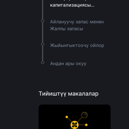
капитализациясы
маанилүү
Айлануучу запас менен
Жалпы запасы
Жыйынтыктоочу ойлор
Андан ары окуу
Тийиштүү макалалар