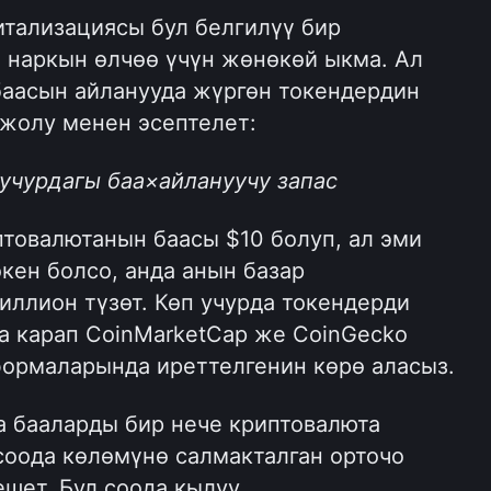
тализациясы бул белгилүү бир 
наркын өлчөө үчүн жөнөкөй ыкма. Ал 
баасын айланууда жүргөн токендердин 
жолу менен эсептелет: 
учурдагы баа×айлануучу запас
товалютанын баасы $10 болуп, ал эми 
кен болсо, анда анын базар 
ллион түзөт. Көп учурда токендерди 
а карап CoinMarketCap же CoinGecko 
ормаларында иреттелгенин көрө аласыз.
а бааларды бир нече криптовалюта 
оода көлөмүнө салмакталган орточо 
шет. Бул соода кылуу 