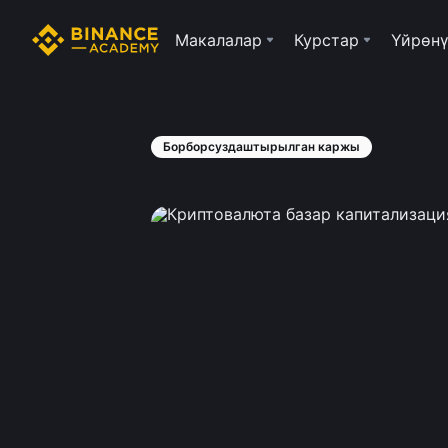
Макалалар
Курстар
Үйрөнү
Борборсуздаштырылган каржы