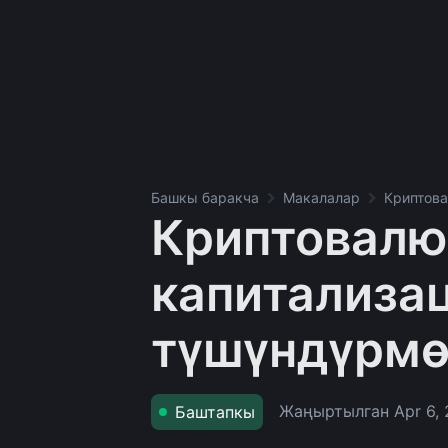
Башкы баракча
Макалалар
Криптова
Криптовалю
капитализа
түшүндүрмө
Жаңыртылган
Apr 6,
Баштапкы