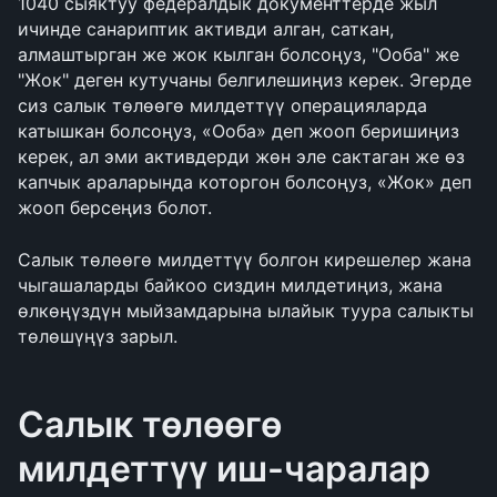
1040 сыяктуу федералдык документтерде жыл 
ичинде санариптик активди алган, саткан, 
алмаштырган же жок кылган болсоңуз, "Ооба" же 
"Жок" деген кутучаны белгилешиңиз керек. Эгерде 
сиз салык төлөөгө милдеттүү операцияларда 
катышкан болсоңуз, «Ооба» деп жооп беришиңиз 
керек, ал эми активдерди жөн эле сактаган же өз 
капчык араларында которгон болсоңуз, «Жок» деп 
жооп берсеңиз болот.
Салык төлөөгө милдеттүү болгон кирешелер жана 
чыгашаларды байкоо сиздин милдетиңиз, жана 
өлкөңүздүн мыйзамдарына ылайык туура салыкты 
төлөшүңүз зарыл.
Салык төлөөгө 
милдеттүү иш-чаралар 