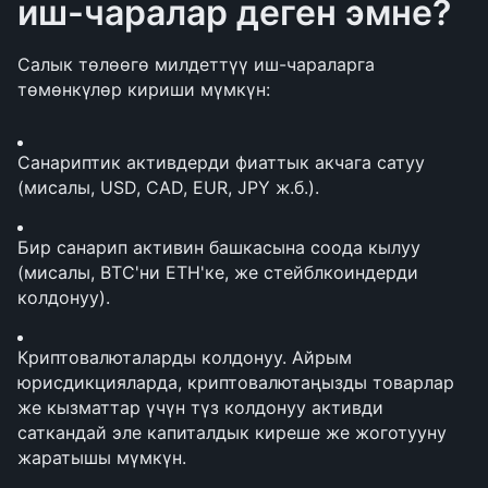
иш-чаралар деген эмне?
Салык төлөөгө милдеттүү иш-чараларга 
төмөнкүлөр кириши мүмкүн:
Санариптик активдерди фиаттык акчага сатуу 
(мисалы, USD, CAD, EUR, JPY ж.б.).
Бир санарип активин башкасына соода кылуу 
(мисалы, BTC'ни ETH'ке, же стейблкоиндерди 
колдонуу).
Криптовалюталарды колдонуу. Айрым 
юрисдикцияларда, криптовалютаңызды товарлар 
же кызматтар үчүн түз колдонуу активди 
саткандай эле капиталдык киреше же жоготууну 
жаратышы мүмкүн.