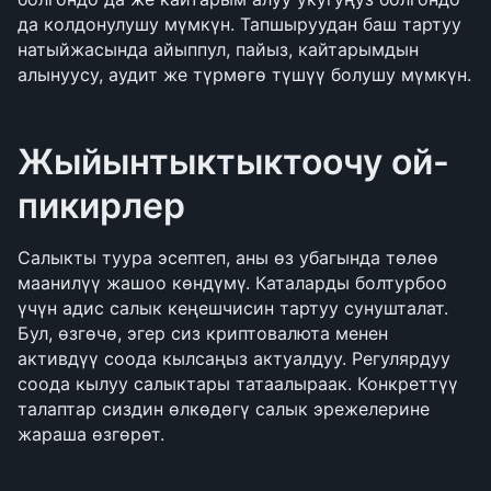
да колдонулушу мүмкүн. Тапшыруудан баш тартуу 
натыйжасында айыппул, пайыз, кайтарымдын 
алынуусу, аудит же түрмөгө түшүү болушу мүмкүн.
Жыйынтыктыктоочу ой-
пикирлер
Салыкты туура эсептеп, аны өз убагында төлөө 
маанилүү жашоо көндүмү. Каталарды болтурбоо 
үчүн адис салык кеңешчисин тартуу сунушталат. 
Бул, өзгөчө, эгер сиз криптовалюта менен 
активдүү соода кылсаңыз актуалдуу. Регулярдуу 
соода кылуу салыктары татаалыраак. Конкреттүү 
талаптар сиздин өлкөдөгү салык эрежелерине 
жараша өзгөрөт.