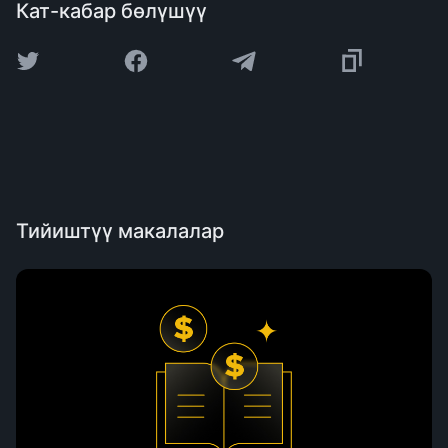
Кат-кабар бөлүшүү
Тийиштүү макалалар