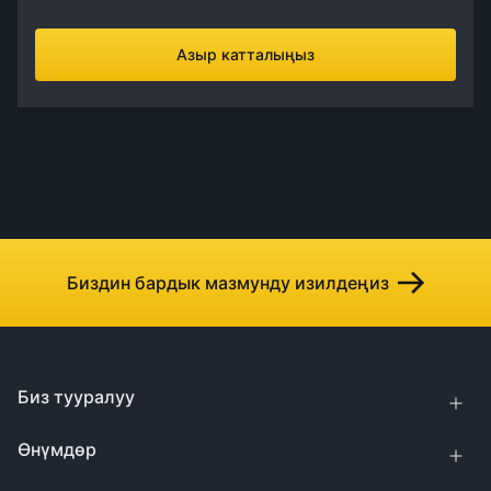
Азыр катталыңыз
Биздин бардык мазмунду изилдеңиз
Биз тууралуу
Өнүмдөр