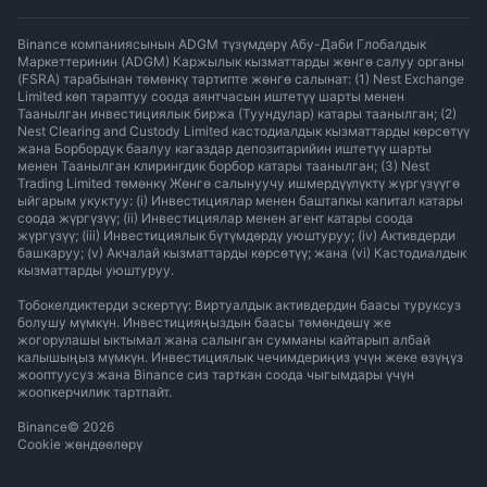
Binance компаниясынын ADGM түзүмдөрү Абу-Даби Глобалдык
Маркеттеринин (ADGM) Каржылык кызматтарды жөнгө салуу органы
(FSRA) тарабынан төмөнкү тартипте жөнгө салынат: (1) Nest Exchange
Limited көп тараптуу соода аянтчасын иштетүү шарты менен
Таанылган инвестициялык биржа (Туундулар) катары таанылган; (2)
Nest Clearing and Custody Limited кастодиалдык кызматтарды көрсөтүү
жана Борбордук баалуу кагаздар депозитарийин иштетүү шарты
менен Таанылган клирингдик борбор катары таанылган; (3) Nest
Trading Limited төмөнкү Жөнгө салынуучу ишмердүүлүктү жүргүзүүгө
ыйгарым укуктуу: (i) Инвестициялар менен баштапкы капитал катары
соода жүргүзүү; (ii) Инвестициялар менен агент катары соода
жүргүзүү; (iii) Инвестициялык бүтүмдөрдү уюштуруу; (iv) Активдерди
башкаруу; (v) Акчалай кызматтарды көрсөтүү; жана (vi) Кастодиалдык
кызматтарды уюштуруу.
Тобокелдиктерди эскертүү: Виртуалдык активдердин баасы туруксуз
болушу мүмкүн. Инвестицияңыздын баасы төмөндөшү же
жогорулашы ыктымал жана салынган сумманы кайтарып албай
калышыңыз мүмкүн. Инвестициялык чечимдериңиз үчүн жеке өзүңүз
жооптуусуз жана Binance сиз тарткан соода чыгымдары үчүн
жоопкерчилик тартпайт.
Binance
©
2026
Cookie жөндөөлөрү