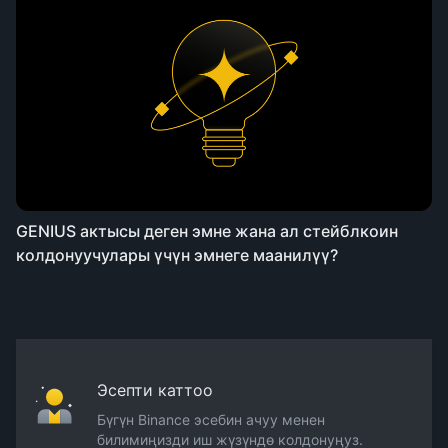
GENIUS актысы деген эмне жана ал стейблкоин
колдонуучулары үчүн эмнеге маанилүү?
Эсепти каттоо
Бүгүн Binance эсебин ачуу менен
билимиңизди иш жүзүндө колдонуңуз.