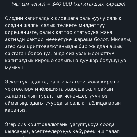
(чыгым негиз) = $40 000 (капиталдык киреше)
Сиздин капиталдык кирешеге салынуучу салык 
сиздин жалпы салык төлөөгө милдеттүү 
кирешеңизге, салык каттоо статусуна жана 
активди сактоо мөөнөтүнө жараша болот. Мисалы, 
эгер сиз криптовалютанызды бир жылдан ашык 
сактаган болсоңуз, анда сиз узак мөөнөттүү 
капиталдык киреше салыгына дуушар болушуңуз 
мүмкүн.
Эскертүү: адатта, салык чектери жана киреше 
чектөөлөрү инфляцияга жараша жыл сайын 
жаңыртылып турат. Так ченемдер үчүн өз 
аймагыңыздагы учурдагы салык таблицаларын 
караңыз.
Эгер сиз криптовалютаны үзгүлтүксүз соода 
кылсаңыз, эсептөөлөрүңүз көбүрөөк иш талап 