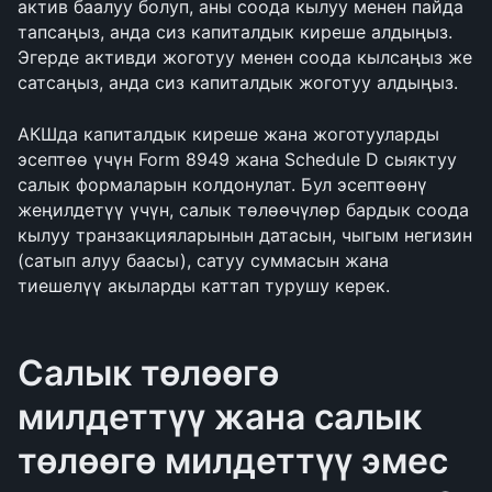
актив баалуу болуп, аны соода кылуу менен пайда 
тапсаңыз, анда сиз капиталдык киреше алдыңыз. 
Эгерде активди жоготуу менен соода кылсаңыз же 
сатсаңыз, анда сиз капиталдык жоготуу алдыңыз.
АКШда капиталдык киреше жана жоготууларды 
эсептөө үчүн Form 8949 жана Schedule D сыяктуу 
салык формаларын колдонулат. Бул эсептөөнү 
жеңилдетүү үчүн, салык төлөөчүлөр бардык соода 
кылуу транзакцияларынын датасын, чыгым негизин 
(сатып алуу баасы), сатуу суммасын жана 
тиешелүү акыларды каттап турушу керек.
Салык төлөөгө 
милдеттүү жана салык 
төлөөгө милдеттүү эмес 