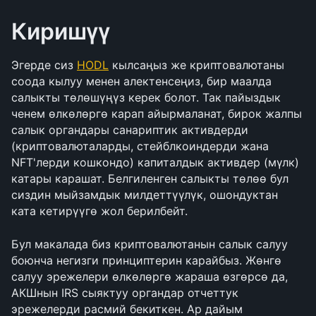
Киришүү
Эгерде сиз 
НОDL
 кылсаңыз же криптовалютаны 
соода кылуу менен алектенсеңиз, бир маалда 
салыкты төлөшүңүз керек болот. Так пайыздык 
ченем өлкөлөргө карап айырмаланат, бирок жалпы 
салык органдары санариптик активдерди 
(криптовалюталарды, стейблкоиндерди жана 
NFT'лерди кошкондо) капиталдык активдер (мүлк) 
катары карашат. Белгиленген салыкты төлөө бул 
сиздин мыйзамдык милдеттүүлүк, ошондуктан 
ката кетирүүгө жол берилбейт.
Бул макалада биз криптовалютанын салык салуу 
боюнча негизги принциптерин карайбыз. Жөнгө 
салуу эрежелери өлкөлөргө жараша өзгөрсө да, 
АКШнын IRS сыяктуу органдар отчеттук 
эрежелерди расмий бекиткен. Ар дайым 