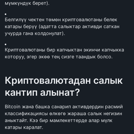
мүмкүндүк берет).
Белгилүү чектен төмөн криптовалютаны белек 
катары берүү (адатта салыктар активди саткан 
учурда гана колдонулат).
Криптовалютаны бир капчыктан экинчи капчыкка 
которуу, эгер экөө тең сизге таандык болсо.
Криптовалютадан салык 
кантип алынат?
Bitcoin жана башка санарип активдердин расмий 
классификациясы өлкөгө жараша салык негизин 
аныктайт. Кээ бир мамлекеттерде алар мүлк 
катары каралат.