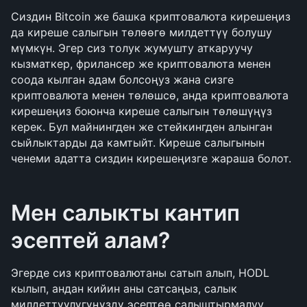
Сиздин Bitcoin же башка криптовалюта кирешеңиз 
да киреше салыгын төлөөгө милдеттүү болушу 
мүмкүн. Эгер сиз толук жумушту аткаруучу 
кызматкер, фрилансер же криптовалюта менен 
соода кылган адам болсоңуз жана сизге 
криптовалюта менен төлөшсө, анда криптовалюта 
кирешеңиз боюнча киреше салыгын төлөшүңүз 
керек. Бул майнингден же стейкингден алынган 
сыйлыктарды да камтыйт. Киреше салыгынын 
ченеми адатта сиздин кирешеңизге жараша болот.
Мен салыкты кантип 
эсептей алам?
Эгерде сиз криптовалютаны сатып алып, HODL 
кылып, андан кийин аны сатсаңыз, салык 
милдеттүүлүгүңүздү эсептөө салыштырмалуу 