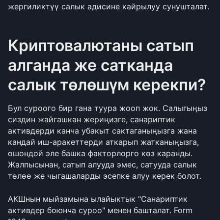
жергиликтүү салык адисине кайрылуу сунушталат.
Криптовалютаны сатып 
алганда же сатканда 
салык төлөшүм керекпи?
Бул суроого бир гана туура жооп жок. Салыгыңыз 
сиздин жайгашкан жериңизге, санариптик 
активдерди канча убакыт сактаганыңызга жана 
кандай иш-аракеттерди аткарып жатканыңызга, 
ошондой эле башка факторлорго көз каранды. 
Жалпысынан, сатып алууда эмес, сатууда салык 
төлөө же чыгашаларды эсепке алуу керек болот.
АКШнын мыйзамына ылайыктык "Санариптик 
активдер боюнча суроо" менен башталат. Form 