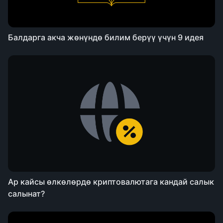
Балдарга акча жөнүндө билим берүү үчүн 9 идея
Ар кайсы өлкөлөрдө криптовалютага кандай салык
салынат?