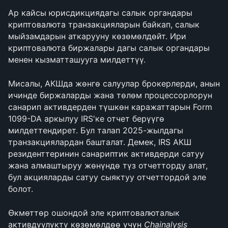
Ар кайсы юрисдикциядагы салык органдары 
криптовалюта транзакцияларын байкап, салык 
мыйзамдарын аткарууну көзөмөлдөйт. Ири 
криптовалюта биржалары дагы салык органдары 
менен кызматташууга милдеттүү.
Мисалы, АКШда жөнгө салуулар брокерлерди, анын 
ичинде биржаларды жана төлөм процессорлорун 
санарип активдерден түшкөн каражаттарын Form 
1099-DA аркылуу IRS'ке отчет берүүгө 
милдеттендирет. Бул талап 2025-жылдагы 
транзакциялардан башталат. Демек, IRS АКШ 
резиденттеринин санариптик активдерди сатуу 
жана алмаштыруу жөнүндө түз отчетторду алат, 
бул акцияларды сатуу сыяктуу отчеттордой эле 
болот.
Өкмөттөр ошондой эле криптовалюталык 
активдүүлүктү көзөмөлдөө үчүн 
Chainalysis