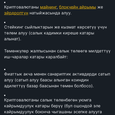
Криптовалютаны 
майнинг
, 
блокчейн айрымы
 же 
эйрдроптун
 натыйжасында алуу.
Стейкинг сыйлыктарын же кызмат көрсөтүү үчүн 
төлөм алуу (салык кадимки киреше катары 
алынат).
Төмөнкүлөр жалпысынан салык төлөөгө милдеттүү 
иш-чаралар катары каралбайт:
Фиаттык акча менен санариптик активдерди сатып 
алуу (сатып алуу баасы алынган коиндин 
адилеттүү базар баасынан төмөн болбосо).
Криптовалютаны салык төлөнбөгөн уюмга 
кайрымдуулук катары берүү (бул ошондой эле 
кайрымдуулук боюнча чыгашаны эсепке алууга 