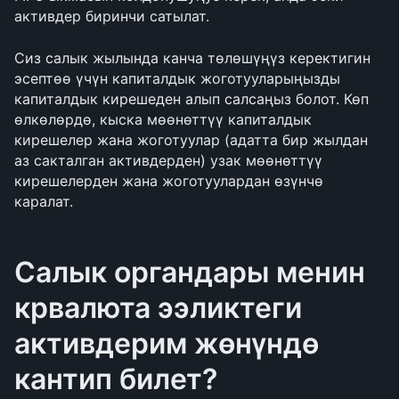
активдер биринчи сатылат.
Сиз салык жылында канча төлөшүңүз керектигин 
эсептөө үчүн капиталдык жоготууларыңызды 
капиталдык кирешеден алып салсаңыз болот. Көп 
өлкөлөрдө, кыска мөөнөттүү капиталдык 
кирешелер жана жоготуулар (адатта бир жылдан 
аз сакталган активдерден) узак мөөнөттүү 
кирешелерден жана жоготуулардан өзүнчө 
каралат.
Салык органдары менин 
крвалюта ээликтеги 
активдерим жөнүндө 
кантип билет?