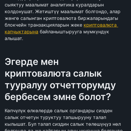
сыяктуу маалымат аналитика куралдарын 
колдонушат. Жетиштүү маалымат болгондо, алар 
жөнгө салынган криптовалюта биржаларындагы 
блокчейн транзакцияларын жеке 
криптовалюта 
капчыктарына
 байланыштырууга мүмкүндүк 
алышат.
Эгерде мен 
криптовалюта салык 
тууралуу отчетторумду 
бербесем эмне болот?
Көпчүлүк өлкөлөрдө салык органдары сизден 
салык отчетун туруктуу тапшырууну талап 
кылышат. Бул талап сиздин салык төлөшүңүз нөл 
болгондо да же кайтарым алуу укугуңуз болгондо 