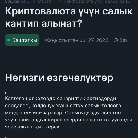
Башкы баракча
Макалалар
Криптовалюта үчүн салык кантип алынат?
Криптовалюта үчүн салык
кантип алынат?
Жаңыртылган
Jul 27, 2026
Баштапкы
8m
Негизги өзгөчөлүктөр
Көптөгөн өлкөлөрдө санариптик активдерди 
соодалоо, колдонуу жана сатуу салык төлөөгө 
милдеттүү иш-чаралар. Салыгыңызды эсептөө 
үчүн капиталдык кирешелерди жана жоготууларды 
эске алышыңыз керек.