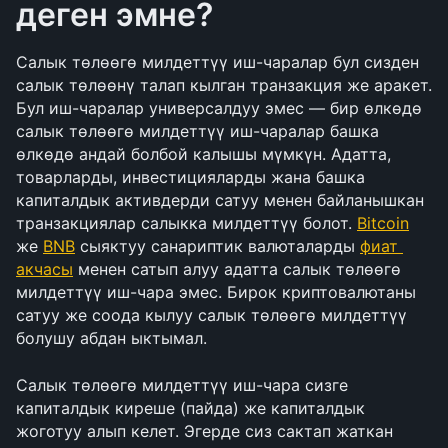
деген эмне?
Салык төлөөгө милдеттүү иш-чаралар бул сизден 
салык төлөөнү талап кылган транзакция же аракет. 
Бул иш-чаралар универсалдуу эмес — бир өлкөдө 
салык төлөөгө милдеттүү иш-чаралар башка 
өлкөдө андай болбой калышы мүмкүн. Адатта, 
товарларды, инвестицияларды жана башка 
капиталдык активдерди сатуу менен байланышкан 
транзакциялар салыкка милдеттүү болот. 
Bitcoin
же 
BNB
 сыяктуу санариптик валюталарды 
фиат 
акчасы
 менен сатып алуу адатта салык төлөөгө 
милдеттүү иш-чара эмес. Бирок криптовалютаны 
сатуу же соода кылуу салык төлөөгө милдеттүү 
болушу абдан ыктымал.
Салык төлөөгө милдеттүү иш-чара сизге 
капиталдык киреше (пайда) же капиталдык 
жоготуу алып келет. Эгерде сиз сактап жаткан 