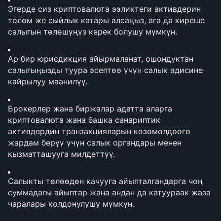
Эгерде сиз криптовалюта ээликтеги активдерин 
төлөм же сыйлык катары алсаңыз, ага да киреше 
салыгын төлөшүңүз керек болушу мүмкүн.
Ар бир юрисдикция айырмаланат, ошондуктан 
салыгыңызды туура эсептөө үчүн салык адисине 
кайрылуу маанилүү.
Брокерлер жана биржалар адатта аларга 
криптовалюта жана башка санариптик 
активдердин транзакцияларын көзөмөлдөөгө 
жардам берүү үчүн салык органдары менен 
кызматташууга милдеттүү.
Салыкты төлөөдөн качууга айыпталгандарга чоң 
суммадагы айыптар жана андан да катуураак жаза 
чаралары колдонулушу мүмкүн.