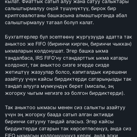
кылат. Фиаттык сатып алуу жана сатуу салыктары 
салыштырмалуу оңой түшүнүктүү, бирок бир 
криптовалютаны башкасына алмаштырганда абал 
салыштырмалуу татаал болуп калат.
Бухгалтерлер бул эсептөөнү жүргүзүүдө адатта так 
аныктоо же FIFO (биринчи кирген, биринчи чыккан) 
ыкмаларын колдонушат. Эгер башка ыкма 
тандалбаса, IRS FIFO'ну стандарттык ыкма катары 
колдонот, так аныктоо сизге эгерде сизде 
жетиштүү жазуулар болсо, капиталдык кирешени 
азайтуу үчүн кайсы бирдиктерди сатарыңызды так 
тандап алууга мүмкүндүк берет (мисалы, эң 
жогорку чыгым негизге ээ болгон бирдиктерди).
Так аныктоо ыкмасы менен сиз салыкты азайтуу 
үчүн эң жогорку баада сатып алган активди 
биринчи сатууну тандай аласыз. Эгер кайсы 
бирдиктерди сатарын так көрсөтпөсөңүз, анда сиз 
FIFO ыкмасын колдонушуңуз керек, анда эски 