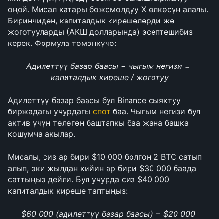
оңой. Мисал катары божомолдуу X өлкөсүн алалы. 
Биринчиден, капиталдык кирешелерди же 
жоготууларды (АКШ долларында) эсептешибиз 
керек. Формула төмөнкүчө:
Адилеттүү базар баасы − чыгым негизи = 
капиталдык киреше / жоготуу
Адилеттүү базар баасы бул Binance сыяктуу 
биржадагы учурдагы 
спот
 баа. Чыгым негизи бул 
актив үчүн төлөгөн баштапкы баа жана башка 
кошумча акылар.
Мисалы, сиз ар бири $10 000 болгон 2 BTC сатып 
алып, эки жылдан кийин ар бири $30 000 баада 
саттыңыз дейли. Бул учурда сиз $40 000 
капиталдык киреше таптыңыз:
$60 000 (адилеттүү базар баасы) − $20 000 