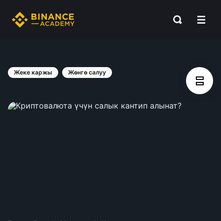
Жеке каржы
Жөнгө салуу