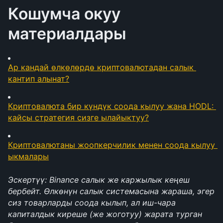
Кошумча окуу 
материалдары
Ар кандай өлкөлөрдө криптовалютадан салык 
кантип алынат?
Криптовалюта бир күндүк соода кылуу жана HODL: 
кайсы стратегия сизге ылайыктуу?
Криптовалютаны жоопкерчилик менен соода кылуу 
ыкмалары
Эскертүү: Binance салык же каржылык кеңеш 
бербейт. Өлкөнүн салык системасына жараша, эгер 
сиз товарларды соода кылып, ал иш-чара 
капиталдык киреше (же жоготуу) жарата турган 