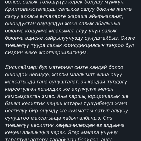
болсо, салык төлөшүңүз керек болушу мүмкүн. 
Криптовалюталарды салыкка салуу боюнча жөнгө 
салуу алкагы өлкөлөргө жараша айырмаланат, 
ошондуктан өзүңүздүн жеке салык абалыңыз 
боюнча кошумча маалымат алуу үчүн салык 
боюнча адиске кайрылууңузду сунуштайбыз. Сизге 
тиешелүү туура салык юрисдикциясын тандоо бул 
сиздин жеке жоопкерчилигиңиз.
Дисклеймер: бул материал сизге кандай болсо 
ошондой негизде, жалпы маалымат жана окуу 
максатында гана сунушталат, эч кандай түрдөгү 
көрсөтүлгөн кепилдик же өкүлчүлүк менен 
камсыздалган эмес. Аны каржы, юридикалык же 
башка кесиптик кеңеш катары түшүнбөңүз жана 
белгилүү бир өнүмдү же кызматты сатып алууну 
сунуштоо максатында кабыл албаңыз. Сиз 
тиешелүү кесиптик кеңешчилерден өз алдынча 
кеңеш алышыңыз керек. Эгер макала үчүнчү 
тараптын автору тарабынан берилсе, анда 