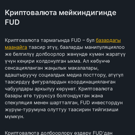
Криптовалюта мейкиндигинде
FUD
Криптовалюта тармагында FUD – бул
базардагы
маанайга
таасир этүү, бааларды манипуляциялоо
же белгилүү долбоорлор жөнүндө күмөн жаратүү
үчүн кеңири колдонулган ыкма. Ал көбүнчө
сенсацияланган жаңылык макалалары,
адаштыруучу социалдык медиа посттору, атүгүл
таасирдүү фигуралардын координацияланган
чабуулдары аркылуу көрүнөт. Криптовалюта
базары өтө туруксуз болгондуктан жана
спекуляция менен шартталган, FUD инвестордун
жүрүм-турумуна олуттуу таасирин тийгизиши
мүмкүн.
Криптовалюта долбоорлору өздөрү FUD'дан