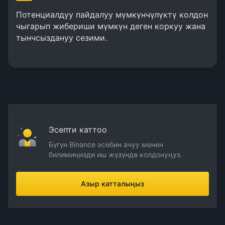
Потенциалдуу пайдалуу мүмкүнчүлүктү колдон
чыгарып жибериши мүмкүн деген коркуу жана
тынчсыздануу сезими.
Эсепти каттоо
Бүгүн Binance эсебин ачуу менен
билимиңизди иш жүзүндө колдонуңуз.
Азыр катталыңыз