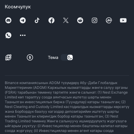
Коомчулук
Тема
Binance компаниясынын ADGM түзүмдөрү Абу-Даби Глобалдык
Маркеттеринин (ADGM) Каржылык кызматтарды жөнгө салуу органы
(FSRA) тарабынан төмөнкү тартипте жөнгө салынат: (1) Nest Exchange
Limited көп тараптуу соода аянтчасын иштетүү шарты менен
Таанылган инвестициялык биржа (Туундулар) катары таанылган; (2)
Nest Clearing and Custody Limited кастодиалдык кызматтарды көрсөтүү
жана Борбордук баалуу кагаздар депозитарийин иштетүү шарты
менен Таанылган клирингдик борбор катары таанылган; (3) Nest
Trading Limited төмөнкү Жөнгө салынуучу ишмердүүлүктү жүргүзүүгө
ыйгарым укуктуу: (i) Инвестициялар менен баштапкы капитал катары
соода жүргүзүү; (ii) Инвестициялар менен агент катары соода