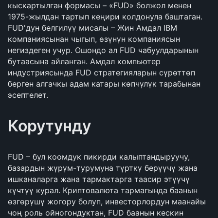
кыскартылган формасы – «FUD» болжол менен
1975-жылдан тартып кеңири колдонула баштаган.
FUD'дун белгилүү мисалы – Жин Амдал IBM
компаниясынан чыгып, өзүнүн компаниясын
негиздеген учур. Ошондо ал FUD чабуулдарынын
бутаасына айланган. Амдал компьютер
индустриясында FUD стратегияларын сүрөттөп
берген алгачкы адам катары көпчүлүк тарабынан
эсептелет.
Корутунду
FUD – бул коомдук пикирди калыптандыруучу,
базардын жүрүм-турумуна түрткү берүүчү жана
ишканаларга жана тармактарга таасир этүүчү
күчтүү курал. Криптовалюта тармагында баанын
өзгөрүшү жогору болуп, инвесторлордун маанайы
чоң роль ойногондуктан, FUD баанын кескин