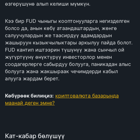
өзгөрүшүнө алып келиши мүмкүн.
Кээ бир FUD чыныгы кооптонууларга негизделген
болсо да, анын көбү атаандаштардын, жөнгө
салуучулардын же таасирдүү адамдардын
жашыруун кызыкчылыктары аркылуу пайда болот.
FUD кантип иштээрин түшүнүү жана сынчыл ой
жүгүртүүнү өнүктүрүү инвесторлор менен
соодагерлерге сабырдуу болууга, паникадан алыс
болууга жана жакшыраак чечимдерди кабыл
алууга жардам берет.
Көбүрөөк билиңиз:
криптовалюта базарында
маанай деген эмне?
Кат-кабар бөлүшүү