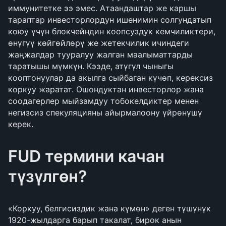
иммунитетке ээ эмес. Атаандаштар же каршы
тараптар инвесторлордун ишенимин солгундатып
коюу үчүн блокчейндин коопсуздук кемчиликтери,
өнүгүү көйгөйлөрү же жетекчилик ичиндеги
жаңжалдар тууралуу жалган маалыматтарды
таратышы мүмкүн. Кээде, атүгүл чыныгы
кооптонуулар да акылга сыйбаган күчөп, керексиз
коркуу жаратат. Ошондуктан инвесторлор жана
соодагерлер мыйзамдуу тобокелдиктер менен
негизсиз спекуляцияны айырмалоону үйрөнүшү
керек.
FUD термини качан
түзүлгөн?
«Коркуу, белгисиздик жана күмөн» деген түшүнүк
1920-жылдарга барып такалат, бирок анын