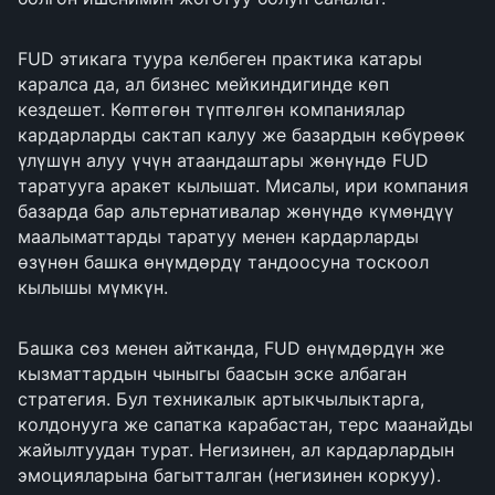
FUD этикага туура келбеген практика катары
каралса да, ал бизнес мейкиндигинде көп
кездешет. Көптөгөн түптөлгөн компаниялар
кардарларды сактап калуу же базардын көбүрөөк
үлүшүн алуу үчүн атаандаштары жөнүндө FUD
таратууга аракет кылышат. Мисалы, ири компания
базарда бар альтернативалар жөнүндө күмөндүү
маалыматтарды таратуу менен кардарларды
өзүнөн башка өнүмдөрдү тандоосуна тоскоол
кылышы мүмкүн.
Башка сөз менен айтканда, FUD өнүмдөрдүн же
кызматтардын чыныгы баасын эске албаган
стратегия. Бул техникалык артыкчылыктарга,
колдонууга же сапатка карабастан, терс маанайды
жайылтуудан турат. Негизинен, ал кардарлардын
эмоцияларына багытталган (негизинен коркуу).