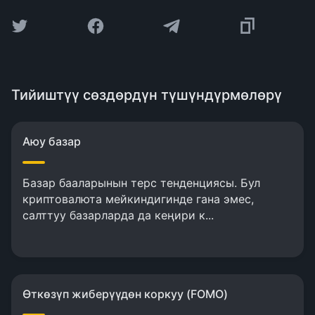
Тийиштүү сөздөрдүн түшүндүрмөлөрү
Аюу базар
Базар бааларынын терс тенденциясы. Бул
криптовалюта мейкиндигинде гана эмес,
салттуу базарларда да кеңири к...
Өткөзүп жиберүүдөн коркуу (FOMO)