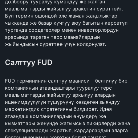
долбоору тууралуу күмөндүү же жалган
маалыматтарды жайылтуу аракетин сүрөттөйт.
Бул термин ошондой эле жаман жаңылыктар
чыкканда же базар күчтүү аюу багытын көрсөтүп
турганда соодагерлер менен инвесторлордун
арасында тараган терс маанайлардын
жыйындысын сүрөттөө үчүн колдонулат.
Салттуу FUD
FUD термининин салттуу мааниси – белгилүү бир
компаниянын атаандаштары тууралуу терс
маалыматтарды жайылтуу аркылуу алардын
ишенимдүүлүгүн түшүрүүнү көздөгөн зыяндуу
маркетингдик стратегияны билдирет. Идея
атаандаш компаниялардын өнүмдөрү же
кызматтары жөнүндө жагымсыз пикирлерди жана
спекуляцияларды жаратып, кардарлардын аларга
болгон ишенимин жоготуу болуп саналат.