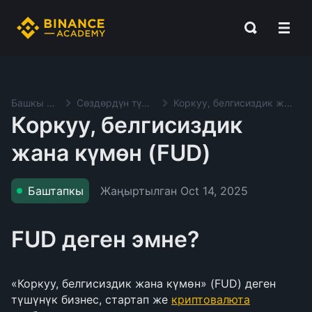
Башкы баракча
Сөздөрдүн түшүндүрмөсү
Коркуу, белгисиздик жана күмөн (FUD)
Коркуу, белгисиздик
жана күмөн (FUD)
Жаңыртылган
Oct 14, 2025
Баштапкы
FUD деген эмне?
«Коркуу, белгисиздик жана күмөн» (FUD) деген
түшүнүк бизнес, стартап же
криптовалюта