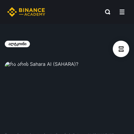
ალტკოინი