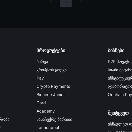
1
პროდუქტები
ბიზნესი
ბირჟა
P2P მოვაჭრ
კრიპტოს ყიდვა
სიაში შეტან
Pay
ინსტიტუციურ
Crypto Payments
ლაბორატორ
Binance Junior
Onchain Pa
Card
Academy
შეიტყვეთ
რობა
სასაჩუქრე ბარათი
ისწავლეთ დ
ა
Launchpool