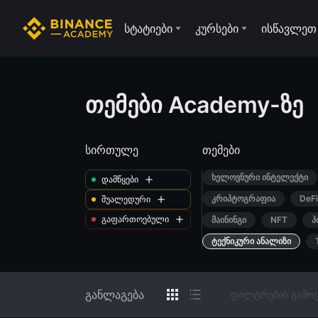
სტატიები
კურსები
ისწავლეთ
თემები Academy-ზე
სირთულე
თემები
ხელოვნური ინტელექტი
დამწყები
კრიპტოგრაფია
DeFi
შუალედური
გაფართოებული
მაინინგი
NFT
პ
ტექნიკური ანალიზი
განლაგება
ფილტრების გამოყ