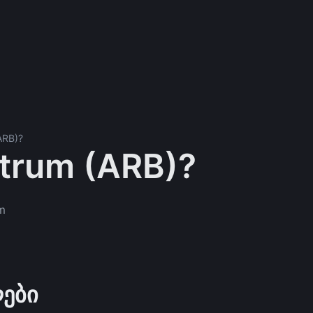
ARB)?
itrum (ARB)?
m
ები