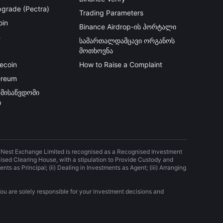
grade (Pectra)
Trading Parameters
oin
Binance Airdrop-ის პორტალი
B
სამართალდამცავი ორგანოს
მოთხოვნა
ecoin
How to Raise a Complaint
ereum
მისაწვდომი
ი
) Nest Exchange Limited is recognised as a Recognised Investment
nised Clearing House, with a stipulation to Provide Custody and
nts as Principal; (ii) Dealing in Investments as Agent; (iii) Arranging
ou are solely responsible for your investment decisions and