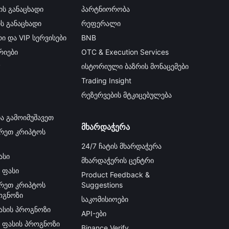
ის განაცხადი
პარტნიორობა
ის განაცხადი
რეფერალი
ი და VIP სერვისები
BNB
იები
OTC & Execution Services
y
ისტორიული ბაზრის მონაცემები
Trading Insight
რეზერვების მტკიცებულება
ა გამოიმუშავეთ
მხარდაჭერა
რეთ კრიპტოს
24/7 ჩატის მხარდაჭერა
ასი
მხარდაჭერის ცენტრი
 ფასი
Product Feedback &
რეთ კრიპტოს
Suggestions
ოგნოზი
საკომისიოები
ფასის პროგნოზი
API-ები
ს ფასის პროგნოზი
Binance Verify