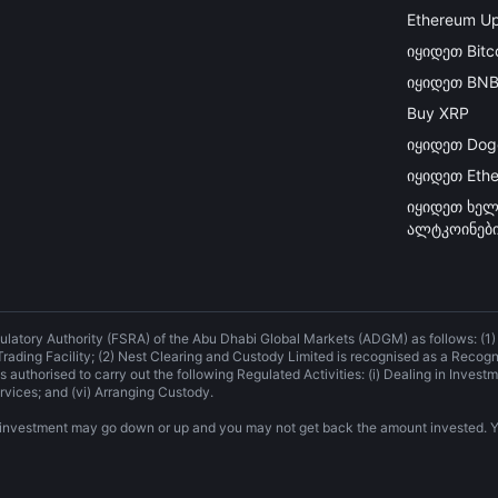
Ethereum Up
იყიდეთ Bitc
იყიდეთ BN
Buy XRP
იყიდეთ Dog
იყიდეთ Eth
იყიდეთ ხელ
ალტკოინებ
ulatory Authority (FSRA) of the Abu Dhabi Global Markets (ADGM) as follows: (1
 Trading Facility; (2) Nest Clearing and Custody Limited is recognised as a Recog
 authorised to carry out the following Regulated Activities: (i) Dealing in Investme
rvices; and (vi) Arranging Custody.
our investment may go down or up and you may not get back the amount invested. Y