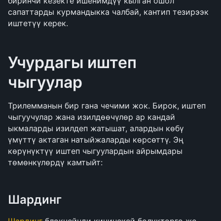
биринчи кезекте ишенимдүү кылган ошол 
сапаттарды курмандыкка чалбай, кантип тезирээк 
иштетүү керек.
Учурдагы иштеп 
чыгуулар
Трилемманын бир гана чечими жок. Бирок, иштеп 
чыгуучулар жана изилдөөчүлөр ар кандай 
ыкмаларды изилдеп жатышат, алардын көбү 
үмүттү актаган натыйжаларды көрсөттү. Эң 
көрүнүктүү иштеп чыгуулардын айрымдары 
төмөнкүлөрдү камтыйт:
Шардинг