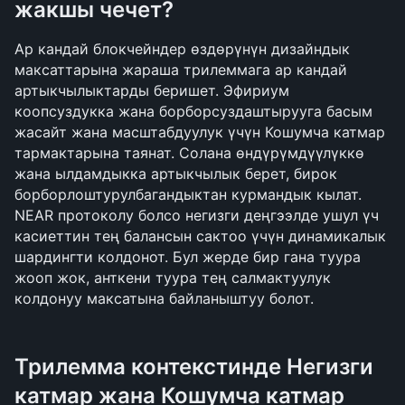
жакшы чечет?
Ар кандай блокчейндер өздөрүнүн дизайндык 
максаттарына жараша трилеммага ар кандай 
артыкчылыктарды беришет. Эфириум 
коопсуздукка жана борборсуздаштырууга басым 
жасайт жана масштабдуулук үчүн Кошумча катмар 
тармактарына таянат. Солана өндүрүмдүүлүккө 
жана ылдамдыкка артыкчылык берет, бирок 
борборлоштурулбагандыктан курмандык кылат. 
NEAR протоколу болсо негизги деңгээлде ушул үч 
касиеттин тең балансын сактоо үчүн динамикалык 
шардингти колдонот. Бул жерде бир гана туура 
жооп жок, анткени туура тең салмактуулук 
колдонуу максатына байланыштуу болот.
Трилемма контекстинде Негизги 
катмар жана Кошумча катмар 