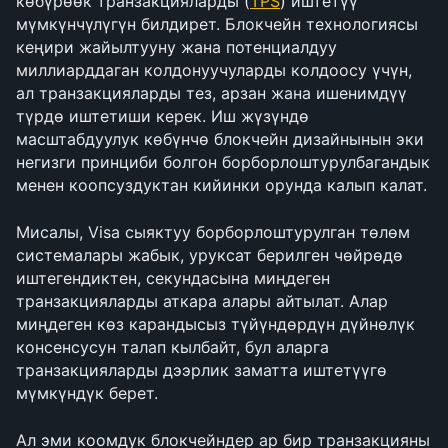
көбүрөөк транзакцияларды (
TPS
) иштетүү 
мүмкүнчүлүгүн билдирет. Блокчейн технологиясы 
кеңири жайылтууну жана потенциалдуу 
миллиарддаган колдонуучуларды колдоосу үчүн, 
ал транзакцияларды тез, арзан жана ишенимдүү 
түрдө иштетиши керек. Иш жүзүндө 
масштабдуулук көбүнчө блокчейн дизайнынын эки 
негизги принциби болгон борборлоштурулбагандык 
менен коопсуздуктан кийинки орунда калып калат.
Мисалы, Visa сыяктуу борборлоштурулган төлөм 
системалары жабык, уруксат берилген чөйрөдө 
иштегендиктен, секундасына миңдеген 
транзакцияларды аткара алары айтылат. Алар 
миңдеген көз карандысыз түйүндөрдүн дүйнөлүк 
консенсусун талап кылбайт, бул аларга 
транзакцияларды дээрлик заматта иштетүүгө 
мүмкүндүк берет.
Ал эми коомдук блокчейндер ар бир транзакцияны 