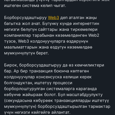
иштеген система келип чыгат.
Борборсуздаштыруу 
Web3
 деп аталган жаңы 
багытка жол ачат. Бүгүнкү күндө интернеттин 
негизги бөлүгүн сайттары жана тиркемелери 
компаниялар тарабынан көзөмөлдөнгөн Web2 
түзсө, Web3 колдонуучуларга өздөрүнүн 
маалыматтарын жана өздүгүн көзөмөлдөө 
мүмкүнчүлүгүн берет.
Бирок, борборсуздаштыруу да өз кемчиликтери 
бар. Ар бир транзакция боюнча көптөгөн 
колдонуучулар консенсуска келиши керек 
болгондуктан, иштетүү процесси 
борборлоштурулган системаларга караганда 
көбүнчө жайыраак болот. Бул масштабдуулукту 
(секундасына көбүрөөк транзакцияларды иштетүү 
мүмкүнчүлүгүн) борборсуздаштырылган тармактар 
үчүн негизги көйгөйгө айлантат.