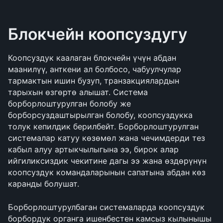
Блокчейн коопсуздугу
Коопсуздук каалаган блокчейн үчүн абдан 
маанилүү, анткени ал болбосо, чабуулчулар 
тармактын ишин бузуп, транзакциялардын 
тарыхын өзгөртө алышат. Система 
борборлоштурулган болобу же 
борборсуздаштырылган болобу, коопсуздукка 
толук кепилдик берилбейт. Борборлоштурулган 
системалар катуу көзөмөл жана чечимдерди тез 
кабыл алуу артыкчылыгына ээ, бирок алар 
ийгиликсиздик чекитине дагы ээ жана өздөрүнүн 
коопсуздук командаларынын сапатына абдан көз 
каранды болушат.
Борборлоштурулбаган системаларда коопсуздук 
борбордук органга ишенбестен камсыз кылынышы 