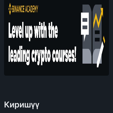
Киришүү