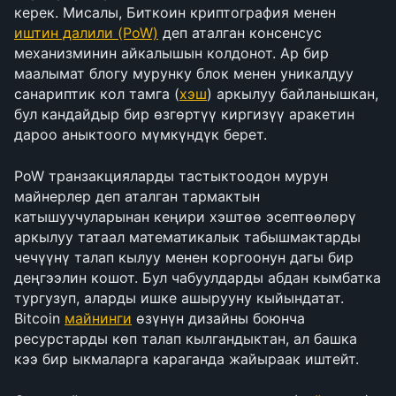
керек. Мисалы, Биткоин криптография менен 
иштин далили (PoW)
 деп аталган консенсус 
механизминин айкалышын колдонот. Ар бир 
маалымат блогу мурунку блок менен уникалдуу 
санариптик кол тамга (
хэш
) аркылуу байланышкан, 
бул кандайдыр бир өзгөртүү киргизүү аракетин 
дароо аныктоого мүмкүндүк берет.
PoW транзакцияларды тастыктоодон мурун 
майнерлер деп аталган тармактын 
катышуучуларынан кеңири хэштөө эсептөөлөрү 
аркылуу татаал математикалык табышмактарды 
чечүүнү талап кылуу менен коргоонун дагы бир 
деңгээлин кошот. Бул чабуулдарды абдан кымбатка 
тургузуп, аларды ишке ашырууну кыйындатат. 
Bitcoin 
майнинги
 өзүнүн дизайны боюнча 
ресурстарды көп талап кылгандыктан, ал башка 
кээ бир ыкмаларга караганда жайыраак иштейт.