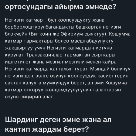
ортосундагы айырма эмнеде?
Негизги катмар - бул коопсуздукту жана 
борборлоштурулбагандыкты башкарган негизги 
блокчейн (Биткоин же Эфириум сыяктуу). Кошумча 
катмар тармактары болсо масштабдуулукту 
жакшыртуу үчүн Негизги катмардын үстүнө 
курулат. Транзакциялар тармактан сырткары 
иштетилет жана мезгил-мезгили менен кайра 
Негизги катмарда катталып турат. Мындай бөлүнүү 
негизги деңгээлге өзүнүн коопсуздук касиеттерин 
сактап калууга мүмкүндүк берет, ал эми Кошумча 
катмар өткөрүү жөндөмдүүлүгүнүн талаптарын 
өзүнө сиңирип алат.
Шардинг деген эмне жана ал 
кантип жардам берет?