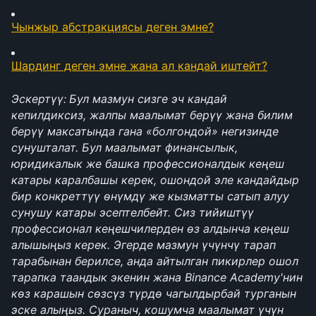
Чынжыр абстракциясы деген эмне?
Шардинг деген эмне жана ал кандай иштейт?
Эскертүү:
Бул мазмун сизге эч кандай 
кепилдиксиз, жалпы маалымат берүү жана билим 
берүү максатында гана «болгондой» негизинде 
сунушталат. Бул маалымат финансылык, 
юридикалык же башка профессионалдык кеңеш 
катары каралбашы керек, ошондой эле кандайдыр 
бир конкреттүү өнүмдү же кызматты сатып алуу 
сунушу катары эсептелбейт. Сиз тийиштүү 
профессионал кеңешчилерден өз алдынча кеңеш 
алышыңыз керек. Эгерде мазмун үчүнчү тарап 
тарабынан берилсе, анда айтылган пикирлер ошол 
тарапка таандык экенин жана Binance Academy'нин 
көз карашын сөзсүз түрдө чагылдырбай турганын 
эске алыңыз. Сураныч, кошумча маалымат үчүн 