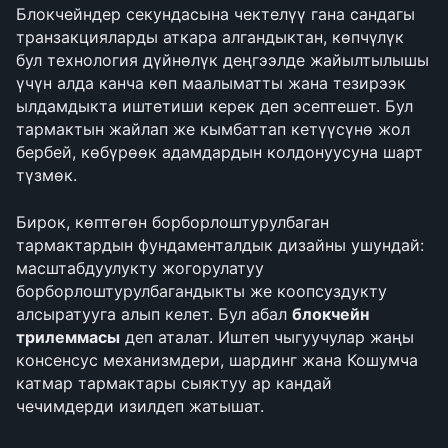
Блокчейндер секундасына чектелүү гана сандагы 
транзакцияларды аткара алгандыктан, көпчүлүк 
бул технология дүйнөлүк деңгээлде жайылтылышы 
үчүн алда канча көп маалыматты жана тезирээк 
ылдамдыкта иштетиши керек деп эсептешет. Бул 
тармактын жайлап же кымбаттап кетүүсүнө жол 
бербей, көбүрөөк адамдардын колдонуусуна шарт 
түзмөк.
Бирок, көптөгөн борборлоштурулбаган 
тармактардын фундаменталдык дизайны ушундай: 
масштабдуулукту жогорулатуу 
борборлоштурулбагандыкты же коопсуздукту 
алсыратууга алып келет. Бул абал 
блокчейн 
трилеммасы
 деп аталат. Иштеп чыгуучулар жаңы 
консенсус механизмдери, шардинг жана Кошумча 
катмар тармактары сыяктуу ар кандай 
чечимдерди изилдеп жатышат.