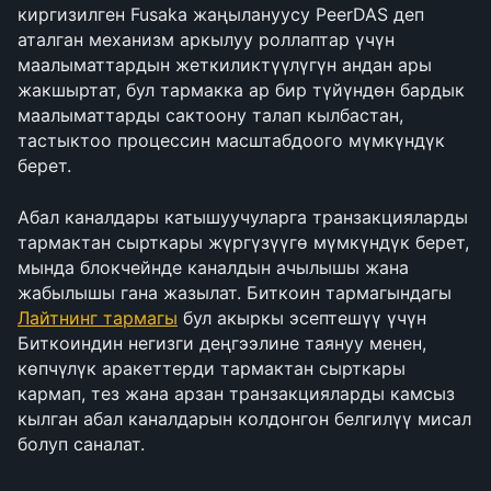
киргизилген Fusaka жаңылануусу PeerDAS деп 
аталган механизм аркылуу роллаптар үчүн 
маалыматтардын жеткиликтүүлүгүн андан ары 
жакшыртат, бул тармакка ар бир түйүндөн бардык 
маалыматтарды сактоону талап кылбастан, 
тастыктоо процессин масштабдоого мүмкүндүк 
берет.
Абал каналдары катышуучуларга транзакцияларды 
тармактан сырткары жүргүзүүгө мүмкүндүк берет, 
мында блокчейнде каналдын ачылышы жана 
жабылышы гана жазылат. Биткоин тармагындагы 
Лайтнинг тармагы
 бул акыркы эсептешүү үчүн 
Биткоиндин негизги деңгээлине таянуу менен, 
көпчүлүк аракеттерди тармактан сырткары 
кармап, тез жана арзан транзакцияларды камсыз 
кылган абал каналдарын колдонгон белгилүү мисал 
болуп саналат.