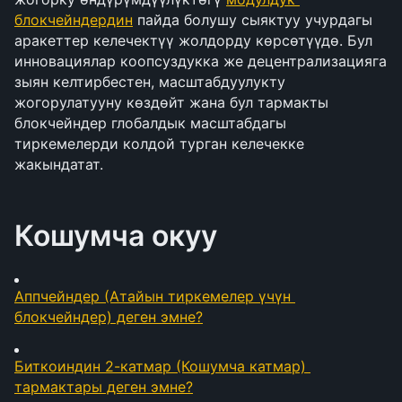
блокчейндердин
 пайда болушу сыяктуу учурдагы 
аракеттер келечектүү жолдорду көрсөтүүдө. Бул 
инновациялар коопсуздукка же децентрализацияга 
зыян келтирбестен, масштабдуулукту 
жогорулатууну көздөйт жана бул тармакты 
блокчейндер глобалдык масштабдагы 
тиркемелерди колдой турган келечекке 
жакындатат.
Кошумча окуу
Аппчейндер (Атайын тиркемелер үчүн 
блокчейндер) деген эмне?
Биткоиндин 2-катмар (Кошумча катмар) 
тармактары деген эмне?