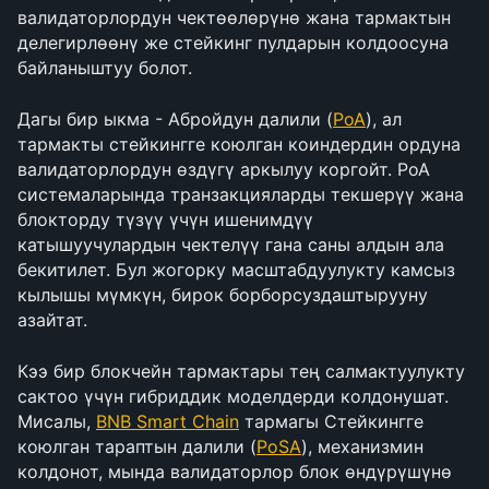
валидаторлордун чектөөлөрүнө жана тармактын 
делегирлөөнү же стейкинг пулдарын колдоосуна 
байланыштуу болот.
Дагы бир ыкма - Абройдун далили (
PoA
), ал 
тармакты стейкингге коюлган коиндердин ордуна 
валидаторлордун өздүгү аркылуу коргойт. PoA 
системаларында транзакцияларды текшерүү жана 
блокторду түзүү үчүн ишенимдүү 
катышуучулардын чектелүү гана саны алдын ала 
бекитилет. Бул жогорку масштабдуулукту камсыз 
кылышы мүмкүн, бирок борборсуздаштырууну 
азайтат.
Кээ бир блокчейн тармактары тең салмактуулукту 
сактоо үчүн гибриддик моделдерди колдонушат. 
Мисалы, 
BNB Smart Chain
 тармагы Стейкингге 
коюлган тараптын далили (
PoSA
), механизмин 
колдонот, мында валидаторлор блок өндүрүшүнө 