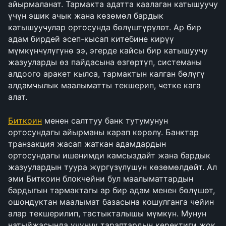
айырмаланат. Тармакта адатта каалаган катышуучу 
үчүн эшик ачык жана көзөмөл бардык 
катышуучулар ортосунда бөлүштүрүлөт. Ар бир 
адам бирдей эсеп-кысап китебине кирүү 
мүмкүнчүлүгүнө ээ, эгерде кайсы бир катышуучу 
жазууларды өз пайдасына өзгөртүп, системаны 
алдоого аракет кылса, тармактын калган бөлүгү 
алдамчылык маалыматты текшерип, четке кага 
алат.
Биткоин
 менен салттуу банк тутумунун 
ортосундагы айырманы карап көрөлү. Банктар 
транзакция жасап жаткан адамдардын 
ортосундагы ишенимди камсыздайт жана бардык 
жазуулардын туура жүргүзүлүшүн көзөмөлдөйт. Ал 
эми Биткоин блокчейни бул маалыматтардын 
бардыгын тармактагы ар бир адам менен бөлүшөт, 
ошондуктан маалымат базасына кошулганга чейин 
алар текшерилип, тастыкталышы мүмкүн. Мунун 
натыйжасында үчүнчү тараптардын керектиги жок 