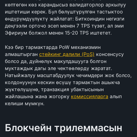
көптөгөн көз карандысыз валидаторлор аркылуу 
иштетиши керек. Бул бөлүштүрүлгөн тастыктоо 
өндүрүмдүүлүктү жайлатат: Биткоиндин негизги 
деңгээли орточо эсеп менен 7 TPS түзөт, ал эми 
Эфириум болжол менен 15-20 TPS иштетет.
Кээ бир тармактарда PoW механизмин 
алмаштырган 
стейкинг далили (PoS)
 консенсусу 
болсо да, дүйнөлүк макулдашууга болгон 
муктаждык дагы эле чектөөлөрдү жаратат. 
Натыйжалуу масштабдуулук чечимдери жок болсо, 
колдонуунун кескин өсүшү тармактын ашыкча 
жүктөлүшүнө, транзакция убактысынын 
жайлашына жана жогорку 
комиссияларга
 алып 
келиши мүмкүн.
Блокчейн трилеммасын 