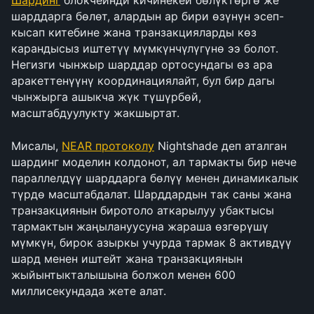
Шардинг
 блокчейнди кичинекей бөлүктөргө же 
шарддарга бөлөт, алардын ар бири өзүнүн эсеп-
кысап китебине жана транзакцияларды көз 
карандысыз иштетүү мүмкүнчүлүгүнө ээ болот. 
Негизги чынжыр шарддар ортосундагы өз ара 
аракеттенүүнү координациялайт, бул бир дагы 
чынжырга ашыкча жүк түшүрбөй, 
масштабдуулукту жакшыртат.
Мисалы, 
NEAR протоколу
 Nightshade деп аталган 
шардинг моделин колдонот, ал тармакты бир нече 
параллелдүү шарддарга бөлүү менен динамикалык 
түрдө масштабдалат. Шарддардын так саны жана 
транзакциянын биротоло аткарылуу убактысы 
тармактын жаңылануусуна жараша өзгөрүшү 
мүмкүн, бирок азыркы учурда тармак 8 активдүү 
шард менен иштейт жана транзакциянын 
жыйынтыкталышына болжол менен 600 
миллисекундада жете алат.