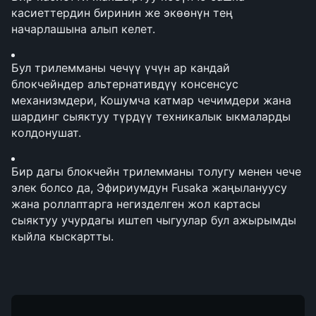
касиеттердин биринин же экөөнүн тең 
начарлашына алып келет.
Бул трилемманы чечүү үчүн ар кандай 
блокчейндер альтернативдүү консенсус 
механизмдери, Кошумча катмар чечимдери жана 
шардинг сыяктуу түрдүү техникалык ыкмаларды 
колдонушат.
Бир дагы блокчейн трилемманы толугу менен чече 
элек болсо да, Эфириумдун Fusaka жаңылануусу 
жана роллаптарга негизделген жол картасы 
сыяктуу учурдагы иштеп чыгуулар бул ажырымды 
кыйла кыскартты.