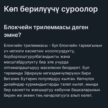
Көп берилүүчү суроолор
Блокчейн трилеммасы деген 
эмне?
Блокчейн трилеммасы - бул блокчейн тармагынын 
үч негизги касиетин: кооопсуздукту, 
борборлоштурулбагандыкты жана 
масштабдуулукту бир эле учурда 
оптималдаштыруу маселесин билдирет. Бул 
терминди Эфириум негиздөөчүлөрүнүн бири 
Виталик Бутерин популярдуу кылган. Көпчүлүк 
дизайндар курмандыктарды талап кылат, мында 
бир касиетти жакшыртуу көбүнчө башкаларынын 
бирин же экөөн тең начарлатууга алып келет.