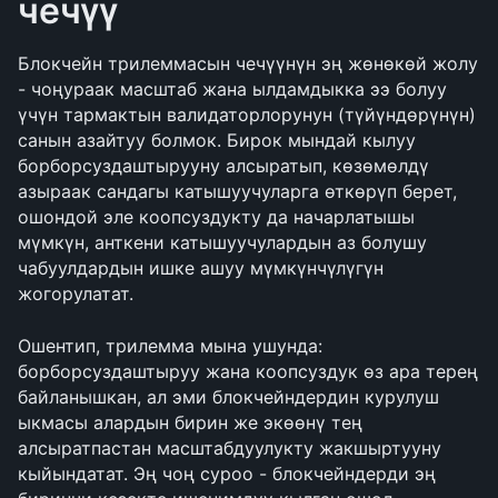
чечүү
Блокчейн трилеммасын чечүүнүн эң жөнөкөй жолу 
- чоңураак масштаб жана ылдамдыкка ээ болуу 
үчүн тармактын валидаторлорунун (түйүндөрүнүн) 
санын азайтуу болмок. Бирок мындай кылуу 
борборсуздаштырууну алсыратып, көзөмөлдү 
азыраак сандагы катышуучуларга өткөрүп берет, 
ошондой эле коопсуздукту да начарлатышы 
мүмкүн, анткени катышуучулардын аз болушу 
чабуулдардын ишке ашуу мүмкүнчүлүгүн 
жогорулатат.
Ошентип, трилемма мына ушунда: 
борборсуздаштыруу жана коопсуздук өз ара терең 
байланышкан, ал эми блокчейндердин курулуш 
ыкмасы алардын бирин же экөөнү тең 
алсыратпастан масштабдуулукту жакшыртууну 
кыйындатат. Эң чоң суроо - блокчейндерди эң 