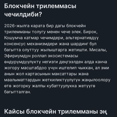
Блокчейн трилеммасы 
чечилдиби?
2026-жылга карата бир дагы блокчейн 
трилемманы толугу менен чече элек. Бирок, 
Кошумча катмар чечимдери, альтернативдүү 
консенсус механизмдери жана шардинг бул 
багытта олуттуу жылыштарга жетишти. Мисалы, 
Эфириумдун роллап экосистемасы 
өндүрүмдүүлүктү негизги деңгээлден алда канча 
жогору масштабдоо үчүн иштелип чыккан, ал эми 
анын жол картасынын максаттары жана 
маалыматтардын жеткиликтүүлүгүн жаңылоолору 
өтө жогорку жалпы кубаттуулукка жетүүгө 
багытталган.
Кайсы блокчейн трилемманы эң 