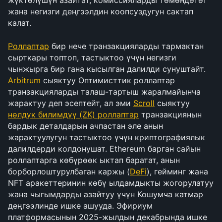
жүктөлүшүн азайтат, комиссияларды төмөндөтөт 
жана негизги деңгээлдин коопсуздугун сактап 
калат.
Роллаптар
 бир нече транзакцияларды тармактан 
сырткары топтоп, тастыктоо үчүн негизги 
чынжырга бир гана кысылган далилди сунуштайт. 
Arbitrum
 сыяктуу Оптимисттик роллаптар 
транзакцияларды талаш-тартыш жаралмайынча 
жарактуу деп эсептейт, ал эми 
Scroll
 сыяктуу 
нөлдүк билимдүү (ZK) роллаптар
 транзакциянын 
бардык деталдарын ачпастан эле анын 
жарактуулугун тастыктоо үчүн криптографиялык 
далилдерди колдонушат. Ethereum барган сайын 
роллаптарга көбүрөөк ыктап баратат, анын 
борборлоштурулбаган каржы (
DeFi
), гейминг жана 
NFT аракеттеринин көбү ылдамдыкты жогорулатуу 
жана чыгымдарды азайтуу үчүн Кошумча катмар 
деңгээлинде ишке ашууда. Эфириум 
платформасынын 2025-жылдын декабрында ишке 