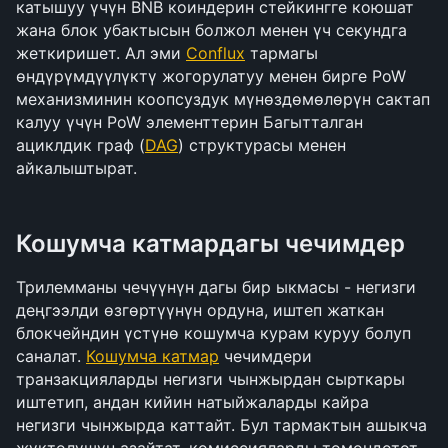
катышуу үчүн BNB коиндерин стейкингге коюшат 
жана блок убактысын болжол менен үч секундга 
жеткиришет. Ал эми 
Conflux
 тармагы 
өндүрүмдүүлүктү жогорулатуу менен бирге PoW 
механизминин коопсуздук мүнөздөмөлөрүн сактап 
калуу үчүн PoW элементтерин Багытталган 
ациклдик граф (
DAG
) структурасы менен 
айкалыштырат.
Кошумча катмардагы чечимдер
Трилемманы чечүүнүн дагы бир ыкмасы - негизги 
деңгээлди өзгөртүүнүн ордуна, иштеп жаткан 
блокчейндин үстүнө кошумча курам куруу болуп 
саналат. 
Кошумча катмар
 чечимдери 
транзакцияларды негизги чынжырдан сырткары 
иштетип, андан кийин натыйжаларды кайра 
негизги чынжырда каттайт. Бул тармактын ашыкча 