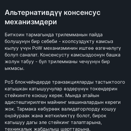
Альтернативдүү консенсус 
механизмдери
Биткоин тармагында трилемманын пайда 
болушунун бир себеби - коопсуздукту камсыз 
кылуу үчүн PoW механизминин иштөө өзгөчөлүгү 
болуп саналат. Консенсусту камсыздоонун башка 
жолун табуу - бул трилемманы чечүүнүн бир 
ыкмасы.
PoS блокчейндерде транзакцияларды тастыктоого 
катышкан катышуучулар өздөрүнүн токендерин 
стейкингге коюшу керек. Мында атайын 
адистештирилген майнинг машиналардын кереги 
жок. Тармака көбүрөөк валидаторлорду кошуу 
оңойураак жана жеткиликтүү болот, бирок 
катышуу дагы эле стейкинг талаптарына, 
техникалык жабдылыш шарттарына, 