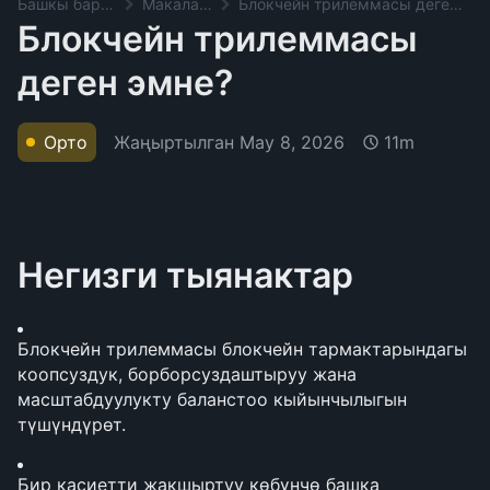
Башкы баракча
Макалалар
Блокчейн трилеммасы деген эмне?
Блокчейн трилеммасы
деген эмне?
Жаңыртылган
May 8, 2026
Орто
11m
Негизги тыянактар
Блокчейн трилеммасы блокчейн тармактарындагы 
коопсуздук, борборсуздаштыруу жана 
масштабдуулукту баланстоо кыйынчылыгын 
түшүндүрөт.
Бир касиетти жакшыртуу көбүнчө башка 