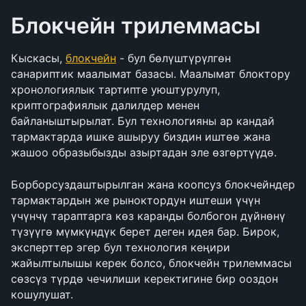
Блокчейн трилеммасы
Кыскасы, 
блокчейн
 - бул бөлүштүрүлгөн 
санариптик маалымат базасы. Маалымат блоктору 
хронологиялык тартипте уюштурулуп, 
криптографиялык далилдер менен 
байланыштырылат. Бул технологияны ар кандай 
тармактарда ишке ашыруу биздин иштөө жана 
жашоо образыбызды азыртадан эле өзгөртүүдө.
Борборсуздаштырылган жана коопсуз блокчейндер 
тармактардын же рыноктордун иштеши үчүн 
үчүнчү тараптарга көз каранды болбогон дүйнөнү 
түзүүгө мүмкүндүк берет деген идея бар. Бирок, 
эксперттер эгер бул технология кеңири 
жайылтылышы керек болсо, блокчейн трилеммасы 
сөзсүз түрдө чечилиши керектигине бир ооздон 
кошулушат.