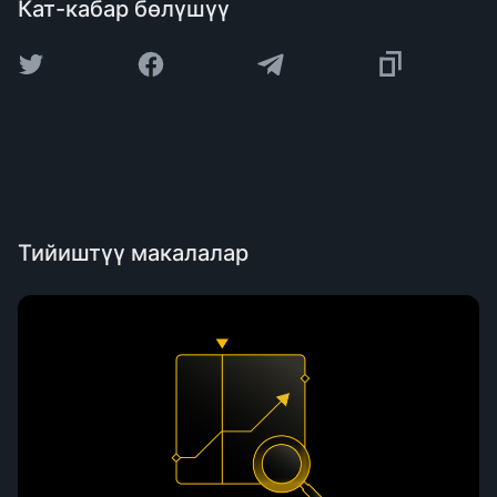
Кат-кабар бөлүшүү
Тийиштүү макалалар