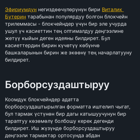
Эфириумдун
 негиздөөчүлөрүнүн бири 
Виталик 
Бутерин
 тарабынан популярдуу болгон блокчейн 
трилеммасы - блокчейндер үчүн бир эле учурда 
ушул үч касиеттин тең оптималдуу деңгээлине 
жетүү кыйын деген идеяны билдирет. Бул 
касиеттердин бирин күчөтүү көбүнчө 
башкаларынын бирин же экөөнү тең начарлатууну 
билдирет.
Борборсуздаштыруу
Коомдук блокчейндер адатта 
борборсуздаштырылган форматта иштелип чыгат, 
бул тармак үстүнөн бир дагы катышуучунун бир 
тараптуу көзөмөлү болбошу керек дегенди 
билдирет. Иш жүзүндө борборсуздаштыруу 
деңгээли тармактар ортосунда абдан 