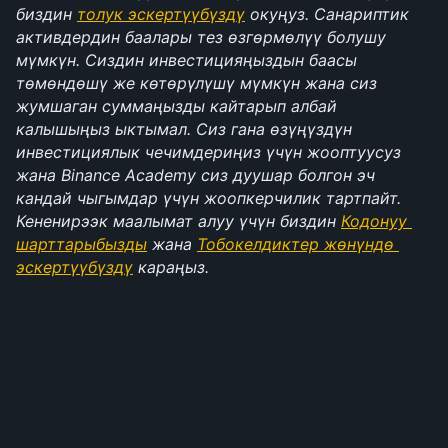
биздин 
толук эскертүүбүздү
 окуңуз. Санариптик 
активдердин баалары тез өзгөрмөлүү болушу 
мүмкүн. Сиздин инвестицияңыздын баасы 
төмөндөшү же көтөрүлүшү мүмкүн жана сиз 
жумшаган суммаңызды кайтарып албай 
калышыңыз ыктымал. Сиз гана өзүңүздүн 
инвестициялык чечимдериңиз үчүн жооптуусуз 
жана Binance Academy сиз дуушар болгон эч 
кандай чыгымдар үчүн жоопкерчилик тартпайт. 
Кененирээк маалымат алуу үчүн биздин 
Кодонуу 
шарттарыбызды
 жана 
Тобокелдиктер жөнүндө 
эскертүүбүздү
 караңыз.