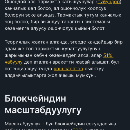
Ошондой эле, тармакта катышуучулар (
түйүндөр
) 
канчалык көп болсо, ал ошончолук коопсуз 
болорун эске алыңыз. Тармактык тутум канчалык 
чоң болсо, бир зыяндуу тараптын системаны 
көзөмөлгө алуусу ошончолук кыйын болот.
Теориялык жактан алганда, эгерде кандайдыр бир 
адам же топ тармактын кубаттуулугунун 
жарымынан көбүн көзөмөлдөп алса, алар 
51% 
чабуулу
 деп аталган аракетти жасай алышат, бул 
потенциалдуу түрдө 
кош сарптоо
 сыяктуу 
алдамчылыктарга жол ачышы мүмкүн..
Блокчейндин 
масштабдуулугу
Масштабдуулук - бул блокчейндин секундасына 