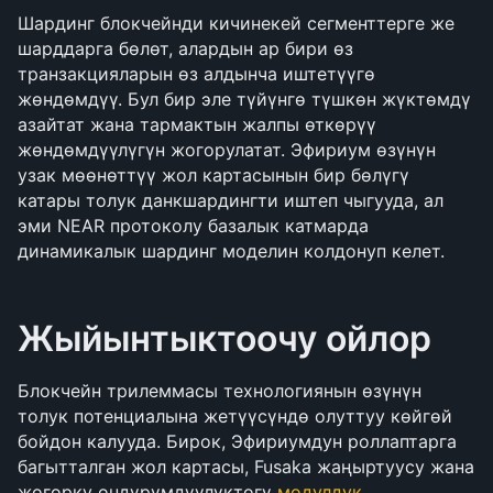
Шардинг блокчейнди кичинекей сегменттерге же 
шарддарга бөлөт, алардын ар бири өз 
транзакцияларын өз алдынча иштетүүгө 
жөндөмдүү. Бул бир эле түйүнгө түшкөн жүктөмдү 
азайтат жана тармактын жалпы өткөрүү 
жөндөмдүүлүгүн жогорулатат. Эфириум өзүнүн 
узак мөөнөттүү жол картасынын бир бөлүгү 
катары толук данкшардингти иштеп чыгууда, ал 
эми NEAR протоколу базалык катмарда 
динамикалык шардинг моделин колдонуп келет.
Жыйынтыктоочу ойлор
Блокчейн трилеммасы технологиянын өзүнүн 
толук потенциалына жетүүсүндө олуттуу көйгөй 
бойдон калууда. Бирок, Эфириумдун роллаптарга 
багытталган жол картасы, Fusaka жаңыртуусу жана 
жогорку өндүрүмдүүлүктөгү 
модулдук 