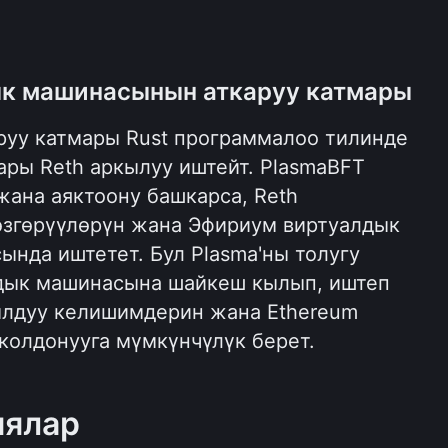
к машинасынын аткаруу катмары
руу катмары Rust программалоо тилинде 
ары Reth аркылуу иштейт. PlasmaBFT 
ана аяктоону башкарса, Reth 
өзгөрүүлөрүн жана Эфириум виртуалдык 
сында иштетет. Бул Plasma'ны толугу 
дык машинасына шайкеш кылып, иштеп 
ылдуу келишимдерин жана Ethereum 
 колдонууга мүмкүнчүлүк берет.
иялар