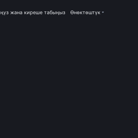
ңүз жана киреше табыңыз
Өнөктөштүк