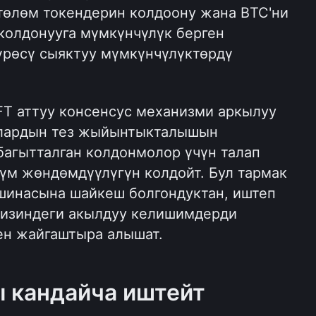
төлөм токендерин колдоону жана BTC'ни 
олдонууга мүмкүнчүлүк берген 
үрөсү сыяктуу мүмкүнчүлүктөрдү 
FT аттуу консенсус механизми аркылуу 
ялардын тез жыйынтыкталышын 
багытталган колдонмолор үчүн талап 
үм жөндөмдүүлүгүн колдойт. Бул тармак 
инасына шайкеш болгондуктан, иштеп 
гизиндеги акылдуу келишимдерди 
ен жайгаштыра алышат.
 кандайча иштейт 