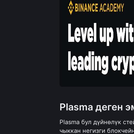
Plasma деген э
Plasma бул дүйнөлүк сте
чыккан негизги блокчей