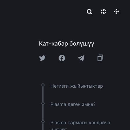
Кат-кабар бөлүшүү
Негизги жыйынтыктар
Plasma деген эмне?
Plasma тармагы кандайча
иштейт