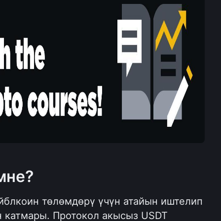
мне?
йблкоин төлөмдөрү үчүн атайын иштелип 
н катмары. Протокол акысыз USDT 