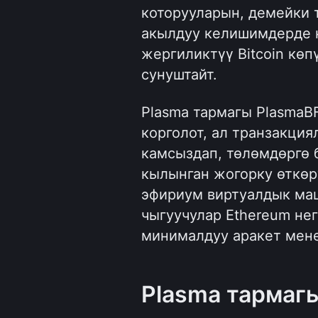
которууларын, демейки 
акылдуу келишимдерде к
жергиликтүү Bitcoin көп
сунуштайт.
Plasma тармагы PlasmaB
корголот, ал транзакци
камсыздап, төлөмдөргө 
кылынган жогорку өткөр
эфириум виртуалдык маш
чыгуучулар Ethereum не
минималдуу аракет мен
Plasma тармагы