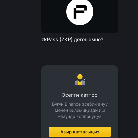
zkPass (ZKP) деген эмне?
Эсепти каттоо
Бүгүн Binance эсебин ачуу
менен билимиңизди иш
жүзүндө колдонуңуз.
Азыр катталыңыз