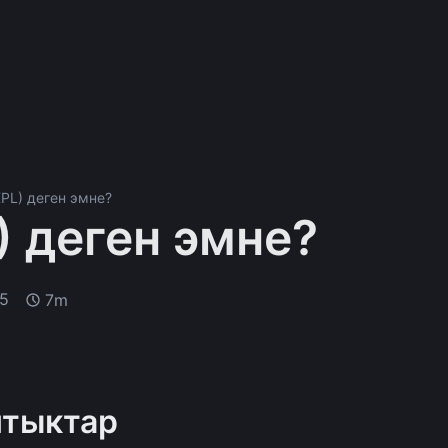
XPL) деген эмне?
) деген эмне?
25
7m
нтыктар