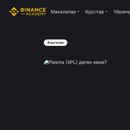
Макалалар
Курстар
Үйрөнү
Альткоин