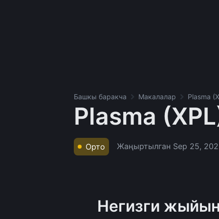
Башкы баракча
Макалалар
Plasma (
Plasma (XPL
Жаңыртылган
Sep 25, 20
Орто
Негизги жыйы