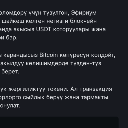
өлөмдөрү үчүн түзүлгөн, Эфириум 
шайкеш келген негизги блокчейн 
 анда акысыз USDT которуулары жана 
и бар.
 карандысыз Bitcoin көпүрөсүн колдойт, 
 акылдуу келишимдерде түздөн-түз 
 берет.
үк жергиликтүү токени. Ал транзакция 
орлорго сыйлык берүү жана тармакты 
онулат.