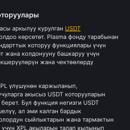
оторуулары
асы аркылуу курулган 
USDT
лдоо көрсөтөт. Plasma фонду тарабынан 
кармалган paymaster стандарттык которуу функциялары үчүн 
т жана колдонууну башкаруу үчүн 
кшерүүлөрүн жана чектөөлөрдү 
PL үлүшүнөн каржыланып, 
чуларга акысыз USDT которууларын 
берет. Бул функция негизги USDT 
елүү, ал эми калган бардык 
рлордун сыйлыктарын жана тармактын 
 үчүн XPL акыларын талап кылынып 