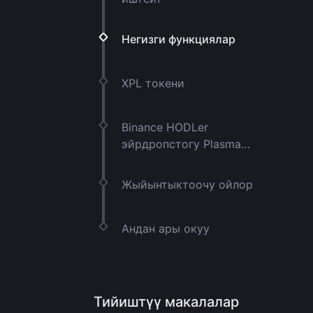
Негизги функциялар
XPL токени
Binance HODLer
эйрдропстогу Plasma
(XPL)
Жыйынтыктоочу ойлор
Андан ары окуу
Тийиштүү макалалар