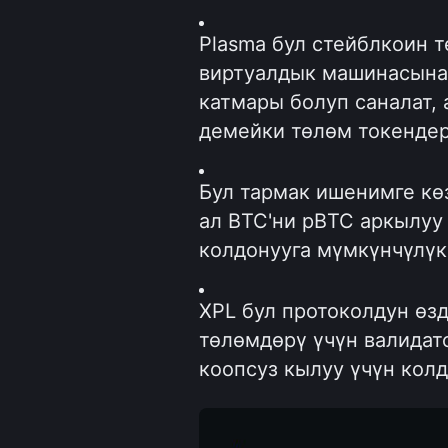
Plasma бул стейблкоин т
виртуалдык машинасына 
катмары болуп саналат,
демейки төлөм токендер
Бул тармак ишенимге көз
ал BTC'ни pBTC аркылуу
колдонууга мүмкүнчүлүк
XPL бул протоколдун өзд
төлөмдөрү үчүн валидат
коопсуз кылуу үчүн колд