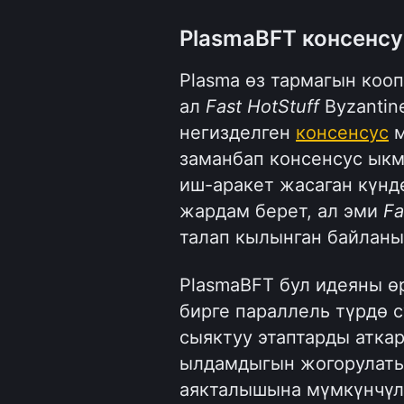
PlasmaBFT консенсу
Plasma өз тармагын кооп
ал 
Fast HotStuff
 Byzantine
негизделген 
консенсус
 
заманбап консенсус ыкм
иш-аракет жасаган күндө
жардам берет, ал эми 
Fa
талап кылынган байланы
PlasmaBFT бул идеяны ө
бирге параллель түрдө с
сыяктуу этаптарды аткара
ылдамдыгын жогорулатып
аякталышына мүмкүнчүлүк