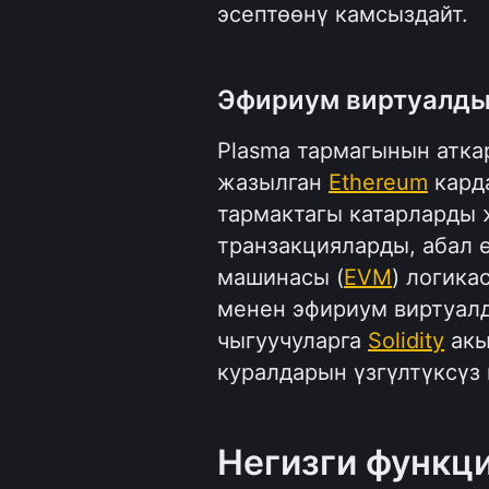
эсептөөнү камсыздайт.  
Эфириум виртуалды
Plasma тармагынын атка
жазылган 
Ethereum
 кард
тармактагы катарларды ж
транзакцияларды, абал 
машинасы (
EVM
) логика
менен эфириум виртуал
чыгуучуларга 
Solidity
 ак
куралдарын үзгүлтүксүз
Негизги функц