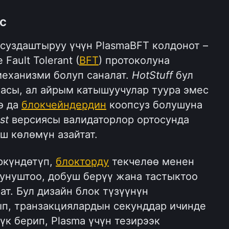
с 
суздаштыруу үчүн PlasmaBFT колдонот – 
 Fault Tolerant (
BFT
) протоколуна 
механизми болуп саналат. 
HotStuff
 бул 
асы, ал айрым катышуучулар туура эмес 
 да 
блокчейндердин
 коопсуз болушуна 
st
 версиясы валидаторлор ортосунда 
ш көлөмүн азайтат.
ркүндөтүп, 
блокторду
 текчелөө менен 
унуштоо, добуш берүү жана тастыктоо 
т. Бул дизайн блок түзүүнүн 
, транзакциялардын секунддар ичинде 
 берип, Plasma үчүн тезирээк 