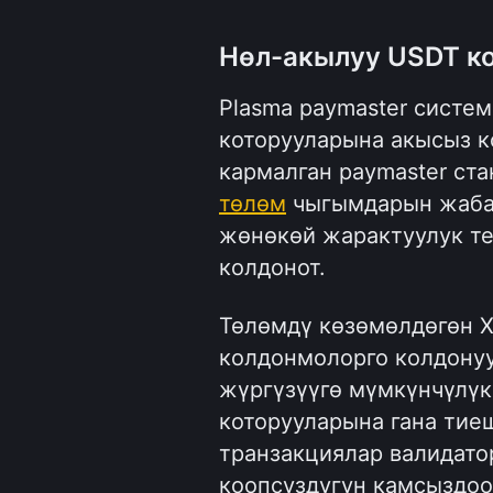
Нөл-акылуу USDT к
Plasma paymaster систем
которууларына акысыз ко
төлөм
 чыгымдарын жаба
жөнөкөй жарактуулук те
колдонот.
Төлөмдү көзөмөлдөгөн X
колдонмолорго колдонуу
жүргүзүүгө мүмкүнчүлүк 
которууларына гана тиеш
транзакциялар валидато
коопсуздугун камсыздоо