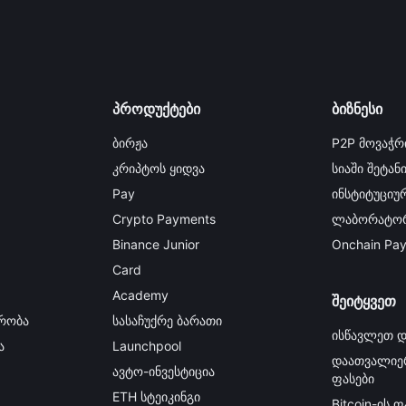
პროდუქტები
ბიზნესი
ბირჟა
P2P მოვაჭრ
კრიპტოს ყიდვა
სიაში შეტან
Pay
ინსტიტუციურ
Crypto Payments
ლაბორატორ
Binance Junior
Onchain Pa
Card
Academy
შეიტყვეთ
რობა
სასაჩუქრე ბარათი
ისწავლეთ დ
ა
Launchpool
დაათვალიე
ავტო-ინვესტიცია
ფასები
ETH სტეიკინგი
Bitcoin-ის ფ