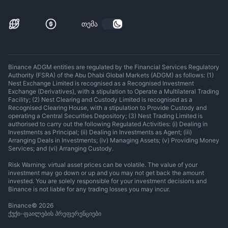
თემა
Binance ADGM entities are regulated by the Financial Services Regulatory
Authority (FSRA) of the Abu Dhabi Global Markets (ADGM) as follows: (1)
Nest Exchange Limited is recognised as a Recognised Investment
Exchange (Derivatives), with a stipulation to Operate a Multilateral Trading
Facility; (2) Nest Clearing and Custody Limited is recognised as a
Recognised Clearing House, with a stipulation to Provide Custody and
operating a Central Securities Depository; (3) Nest Trading Limited is
authorised to carry out the following Regulated Activities: (i) Dealing in
Investments as Principal; (ii) Dealing in Investments as Agent; (iii)
Arranging Deals in Investments; (iv) Managing Assets; (v) Providing Money
Services; and (vi) Arranging Custody.
Risk Warning: virtual asset prices can be volatile. The value of your
investment may go down or up and you may not get back the amount
invested. You are solely responsible for your investment decisions and
Binance is not liable for any trading losses you may incur.
Binance
©
2026
ქუქი-ფაილების პრეფერენციები