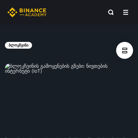
ბლოკჩეინი