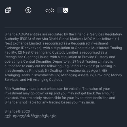
თემა
Binance ADGM entities are regulated by the Financial Services Regulatory
Authority (FSRA) of the Abu Dhabi Global Markets (ADGM) as follows: (1)
Nest Exchange Limited is recognised as a Recognised Investment
Exchange (Derivatives), with a stipulation to Operate a Multilateral Trading
Facility; (2) Nest Clearing and Custody Limited is recognised as a
Recognised Clearing House, with a stipulation to Provide Custody and
operating a Central Securities Depository; (3) Nest Trading Limited is
authorised to carry out the following Regulated Activities: (i) Dealing in
Investments as Principal; (ii) Dealing in Investments as Agent; (iii)
Arranging Deals in Investments; (iv) Managing Assets; (v) Providing Money
Services; and (vi) Arranging Custody.
Risk Warning: virtual asset prices can be volatile. The value of your
investment may go down or up and you may not get back the amount
invested. You are solely responsible for your investment decisions and
Binance is not liable for any trading losses you may incur.
Binance
©
2026
ქუქი-ფაილების პრეფერენციები