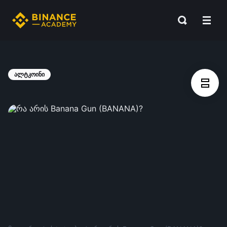
ალტკოინი