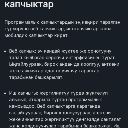
капчыктар
Программалык капчыктардын эң кеңири таралган
түрлөрүнө веб капчыктар, иш капчыктар жана
мобилдик капчыктар кирет.
Веб капчык: эч кандай жүктөө же орнотууну
талап кылбаган серепчи интерфейсинен турат.
Ыңгайлуураак, бирок андан да кооптуу, анткени
жеке ачкычтар адатта үчүнчү тараптар
тарабынан башкарылат.
Иш капчыгы: жергиликтүү түрдө жүктөлүп
алынып, аткарыла турган программалык
камсыздоо. Веб капчыктарга караганда
ыңгайлуураак, бирок коопсузураак, анткени
жеке ачкычтар жергиликтүү деңгээлде сакталат
жана колдонуучулар тарабынан башкарылат. Иш