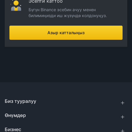
Эсепти каттоо
Бүгүн Binance эсебин ачуу менен
билимиңизди иш жүзүндө колдонуңуз.
Азыр катталыңыз
Биз тууралуу
Өнүмдөр
Бизнес