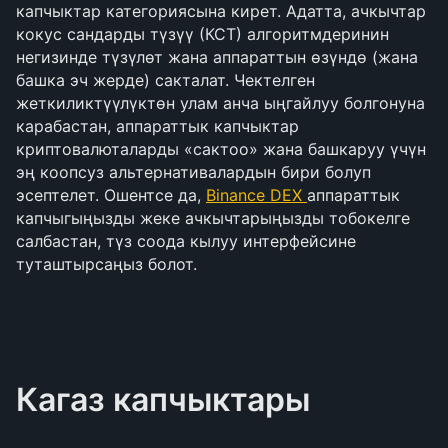
капчыктар категориясына кирет. Адатта, ачкычтар
кокус сандарды түзүү (КСТ) алгоритмдеринин
негизинде түзүлөт жана аппараттын өзүндө (жана
башка эч жерде) сакталат. Чектелген
жеткиликтүүлүктөн улам анча ыңгайлуу болгонуна
карабастан, аппараттык капчыктар
криптовалюталарды «сактоо» жана башкаруу үчүн
эң коопсуз альтернативалардын бири болуп
эсептелет. Ошентсе да,
Binance DEX
аппараттык
капчыгыңызды жеке ачкычтарыңызды тобокелге
салбастан, түз соода кылуу интерфейсине
туташтырсаңыз болот.
Кагаз капчыктары