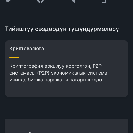
Тийиштүү сөздөрдүн түшүндүрмөлөрү
Криптовалюта
Криптография аркылуу корголгон, P2P
системасы (P2P) экономикалык система
ичинде биржа каражаты катары колдо...