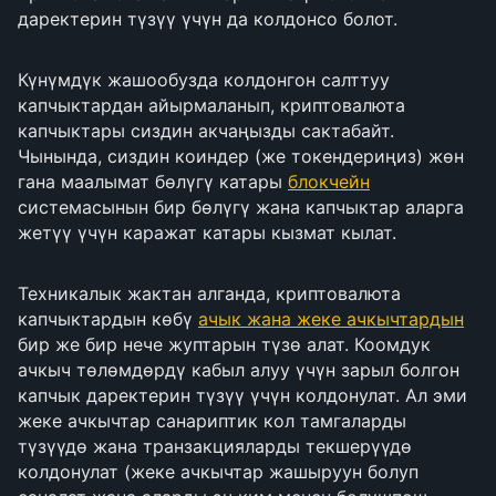
даректерин түзүү үчүн да колдонсо болот.
Күнүмдүк жашообузда колдонгон салттуу
капчыктардан айырмаланып, криптовалюта
капчыктары сиздин акчаңызды сактабайт.
Чынында, сиздин коиндер (же токендериңиз) жөн
гана маалымат бөлүгү катары
блокчейн
системасынын бир бөлүгү жана капчыктар аларга
жетүү үчүн каражат катары кызмат кылат.
Техникалык жактан алганда, криптовалюта
капчыктардын көбү
ачык жана жеке ачкычтардын
бир же бир нече жуптарын түзө алат. Коомдук
ачкыч төлөмдөрдү кабыл алуу үчүн зарыл болгон
капчык даректерин түзүү үчүн колдонулат. Ал эми
жеке ачкычтар санариптик кол тамгаларды
түзүүдө жана транзакцияларды текшерүүдө
колдонулат (жеке ачкычтар жашыруун болуп