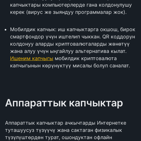
капчыктары компьютерлерде гана колдонулушу
керек (вирус же зыяндуу программалар жок).
Мобилдик капчык: иш капчыктарга окшош, бирок
смартфондор үчүн иштелип чыккан. QR коддорун
колдонуу аларды криптовалюталарды жөнөтүү
жана алуу үчүн ыңгайлуу альтернатива кылат.
Ишеним капчыгы
мобилдик криптовалюта
капчыгынын көрүнүктүү мисалы болуп саналат.
Аппараттык капчыктар
Аппараттык капчыктар ачкычтарды Интернетке
туташуусуз түзүүчү жана сактаган физикалык
түзүлүштөрдөн турат, ошондуктан офлайн