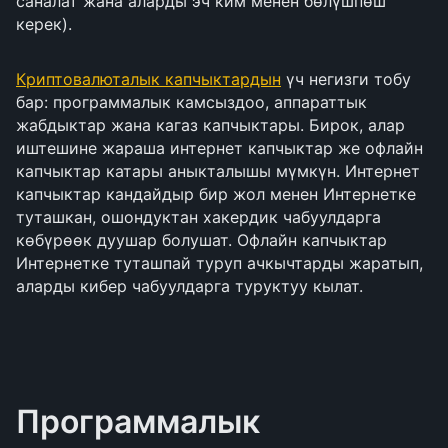
саналат жана аларды эч ким менен бөлүшпөш
керек).
Криптовалюталык капчыктардын
үч негизги тобу
бар: программалык камсыздоо, аппараттык
жабдыктар жана кагаз капчыктары. Бирок, алар
иштешине жараша интернет капчыктар же офлайн
капчыктар катары аныкталышы мүмкүн. Интернет
капчыктар кандайдыр бир жол менен Интернетке
туташкан, ошондуктан хакердик чабуулдарга
көбүрөөк дуушар болушат. Офлайн капчыктар
Интернетке туташпай туруп ачкычтарды жаратып,
аларды кибер чабуулдарга туруктуу кылат.
Программалык