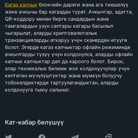
Кагаз капчык
блокчейн дареги жана ага тиешелүү
жеке ачкычы бар кагаздан турат. Ачкычтар, адатта,
QR-коддору менен бирге сандардын жана
тамгалардын узун саптары катары басылып
чыгарылат, аларды криптовалюталык
транзакцияларды аткаруу үчүн сканерден өтүүгө
болот. Эгерде кагаз капчыктар офлайн режиминде
ачкычтарды түзүү үчүн колдонулса, аларды офлайн
капчык капчыктар деп да кароого болот. Бирок,
алар техникалык билими жок колдонуучулар үчүн
көптөгөн мүчүлүштүктөр жана мүмкүн болуучу
тобокелдиктерди тартуулагандыктан, аларды
колдонууга тыюу салынат.
Кат-кабар бөлүшүү