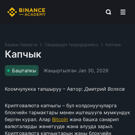
Башкы баракча
Сөздөрдүн түшүндүрмөсү
Капчык
Капчык
Жаңыртылган
Jan 30, 2026
Баштапкы
Коомчулукка тапшыруу – Автор:
Дмитрий Волхов
Криптовалюта капчыгы – бул колдонуучуларга
блокчейн тармактары менен иштешүүгө мүмкүндүк
берген курал. Алар
Bitcoin
жана башка санарип
валюталарды жөнөтүүдө жана алууда зарыл.
Криптовалюта капчыктарын жаңы блокчейн