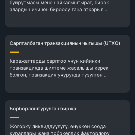
буйрутмасы менен айкалыштырат, бирок
алардын ичинен бирөөсү гана аткарыл...
Сарпталбаган транзакциянын чыгышы (UTXO)
Каражаттарды сарптоо үчүн кийинки
транзакцияда шилтеме жасалышы керек
болгон, транзакция учурунда түзүлгөн ...
Борборлоштурулган биржа
Жогорку ликвиддүүлүгү, өнүккөн соода
куралдары жана тобокелдик факторлору