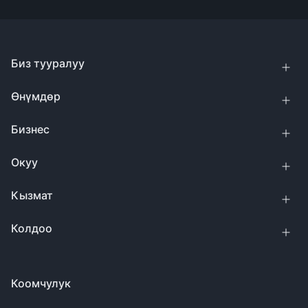
Биз тууралуу
Өнүмдөр
Бизнес
Окуу
Кызмат
Колдоо
Коомчулук