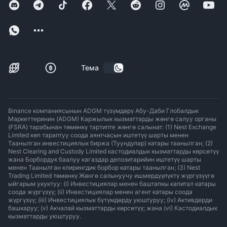
Тема
Binance компаниясынын ADGM түзүмдөрү Абу-Даби Глобалдык
Маркеттеринин (ADGM) Каржылык кызматтарды жөнгө салуу органы
(FSRA) тарабынан төмөнкү тартипте жөнгө салынат: (1) Nest Exchange
Limited көп тараптуу соода аянтчасын иштетүү шарты менен
Таанылган инвестициялык биржа (Туундулар) катары таанылган; (2)
Nest Clearing and Custody Limited кастодиалдык кызматтарды көрсөтүү
жана Борбордук баалуу кагаздар депозитарийин иштетүү шарты
менен Таанылган клирингдик борбор катары таанылган; (3) Nest
Trading Limited төмөнкү Жөнгө салынуучу ишмердүүлүктү жүргүзүүгө
ыйгарым укуктуу: (i) Инвестициялар менен баштапкы капитал катары
соода жүргүзүү; (ii) Инвестициялар менен агент катары соода
жүргүзүү; (iii) Инвестициялык бүтүмдөрдү уюштуруу; (iv) Активдерди
башкаруу; (v) Акчалай кызматтарды көрсөтүү; жана (vi) Кастодиалдык
кызматтарды уюштуруу.