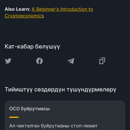
Also Learn:
A Beginner's Introduction to
Cryptoeconomics
Кат-кабар бөлүшүү
Тийиштүү сөздөрдүн түшүндүрмөлөрү
OCO буйрутмасы
Ал чектелген буйрутманы стоп-лимит