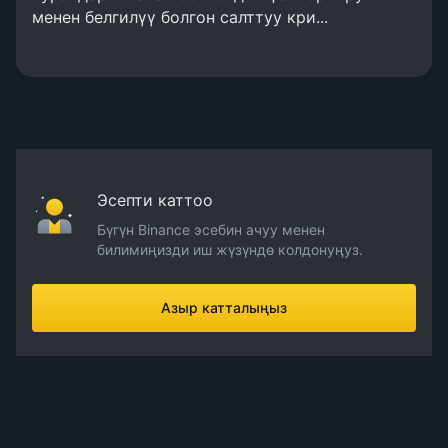
менен белгилүү болгон салттуу кри...
Эсепти каттоо
Бүгүн Binance эсебин ачуу менен
билимиңизди иш жүзүндө колдонуңуз.
Азыр катталыңыз