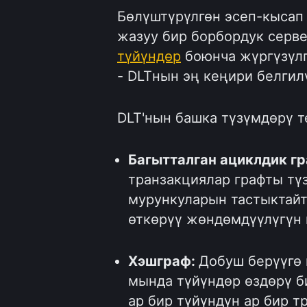
Бөлүштүрүлгөн эсеп-кысап 
жазуу бир борбордук серве
түйүндөр
боюнча жүргүзүлг
- DLTнын эң кеңири белгилү
DLT'нын башка түзүмдөрү 
Багытталган ациклдик гр
транзакциялар графты тү
мурункуларын тастыктайт
өткөрүү жөндөмдүүлүгүн 
Хэшграф:
Добуш берүүгө 
мында түйүндөр өздөрү б
ар бир түйүндүн ар бир т