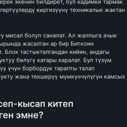
керек экенин билдирет, бул кадимки тармак
гөртүүлөрдү киргизүүнү техникалык жактан
ү мисал болуп саналат. Ал жалпыга ачык
ырында жасалган ар бир Биткоин
. Блок тастыкталгандан кийин, андагы
ктуу бөлүгү катары каралат. Бул түзүм
үү үчүн борбордук тарапты талап
лукту жана текшерүү мүмкүнчүлүгүн камсыз
сеп-кысап китеп
ген эмне?