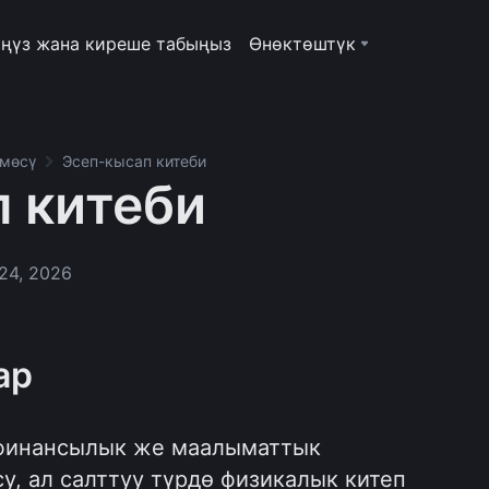
ңүз жана киреше табыңыз
Өнөктөштүк
рмөсү
Эсеп-кысап китеби
 китеби
24, 2026
ар
 финансылык же маалыматтык
у, ал салттуу түрдө физикалык китеп