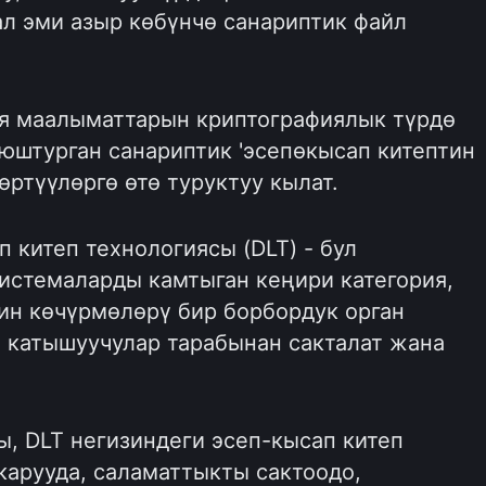
ал эми азыр көбүнчө санариптик файл
ия маалыматтарын криптографиялык түрдө
юштурган санариптик 'эсепөкысап китептин
өртүүлөргө өтө туруктуу кылат.
 китеп технологиясы (DLT) - бул
истемаларды камтыган кеңири категория,
ин көчүрмөлөрү бир борбордук орган
е катышуучулар тарабынан сакталат жана
, DLT негизиндеги эсеп-кысап китеп
арууда, саламаттыкты сактоодо,