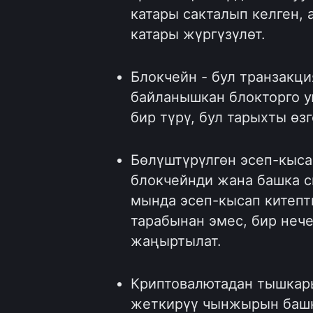
катары сакталып келген, 
катары жүргүзүлөт.
Блокчейн - бул транзакц
байланышкан блокторго у
бир түрү, бул тарыхты өзг
Бөлүштүрүлгөн эсеп-кысап
блокчейнди жана башка с
мында эсеп-кысап китепт
тарабынан эмес, бир неч
жаңыртылат.
Криптовалютадан тышкары
жеткирүү чынжырын башк