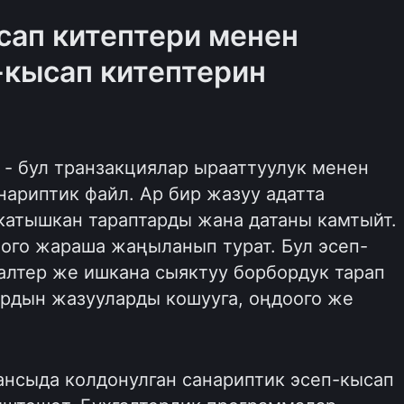
сап китептери менен
-кысап китептерин
 - бул транзакциялар ырааттуулук менен
ариптик файл. Ар бир жазуу адатта
катышкан тараптарды жана датаны камтыйт.
ого жараша жаңыланып турат. Бул эсеп-
галтер же ишкана сыяктуу борбордук тарап
ардын жазууларды кошууга, оңдоого же
ансыда колдонулган санариптик эсеп-кысап