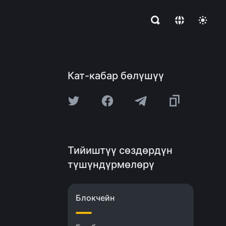
Кат-кабар бөлүшүү
Тийиштүү сөздөрдүн
түшүндүрмөлөрү
Блокчейн