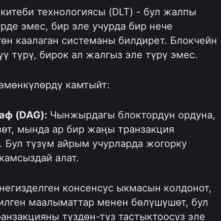
китеби технологиясы (DLT) - бул жалпы
рде эмес, бир эле учурда бир нече
өн каалаган системаны билдирет. Блокчейн
ү түрү, бирок ал жалгыз эле түрү эмес.
төмөнкүлөрдү камтыйт:
аф (DAG):
Чынжырдагы блоктордун ордуна,
зөт, мында ар бир жаңы транзакция
. Бул түзүм айрым учурларда жогорку
камсыздай алат.
негизделген консенсус ыкмасын колдонот,
илген маалыматтар менен бөлүшүшөт, бул
ранзакцияны түздөн-түз тастыктоосуз эле