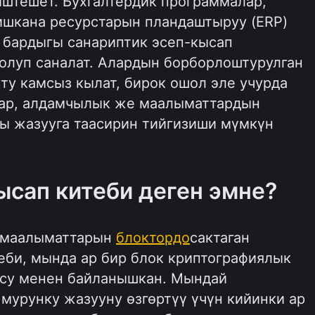
иштешет. Бухгалтердик программалар,
ишкана ресурстарын пландаштыруу (ERP)
 бардыгы санариптик эсеп-кысап
олуп саналат. Алардын борборлоштурулган
у камсыз кылат, бирок ошол эле учурда
лар, алдамчылык же маалыматтардын
ы жазууга таасирин тийгизиши мүмкүн
ысап китеби деген эмне?
я маалыматтарын
блоктордо
сактаган
еби, мында ар бир блок криптографиялык
су менен байланышкан. Мындай
мурунку жазууну өзгөртүү үчүн кийинки ар