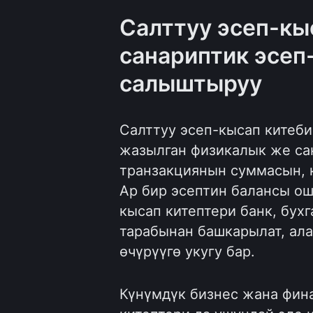
Салттуу эсеп-кы
санариптик эсеп
салыштыруу
Салттуу эсеп-кысап китеби
жазылган физикалык же сан
транзакциянын суммасын, 
Ар бир эсептин балансы ош
кысап китептери банк, бух
тарабынан башкарылат, ал
өчүрүүгө укугу бар.
Күнүмдүк бизнес жана фин