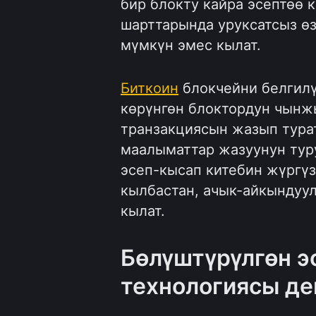
бир блокту кайра эсептөө 
шарттарында уруксатсыз өз
мүмкүн эмес кылат.
Биткоин
блокчейни белгилү
көрүнгөн блоктордун чынж
транзакциясын жазып турат
маалыматтар жазуунун туру
эсеп-кысап китебин жүргүз
кылбастан, ачык-айкындуу
кылат.
Бөлүштүрүлгөн э
технологиясы де