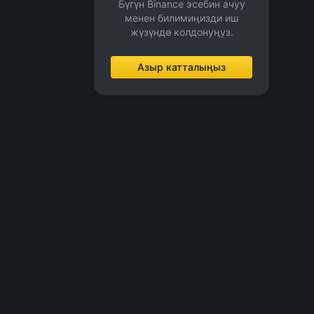
Бүгүн Binance эсебин ачуу
менен билимиңизди иш
жүзүндө колдонуңуз.
Азыр катталыңыз