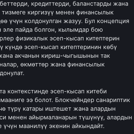
ебеттерди, кредиттерди, баланстарды жана
н тизмеге киргизүү менен финансылык
ө үчүн колдонулган жазуу. Бул концепция
н эле пайда болгон, кылымдар бою
ерлер физикалык эсеп-кысап китептерин
ү күндө эсеп-кысап китептеринин көбү
 жана акчанын кириш-чыгышынын так
аналар, өкмөттөр жана финансылык
донулат.
а контекстинде эсеп-кысап китеби
мааниге ээ болот. Блокчейндер санариптик
чө түрү катары иштешет жана алардын
си менен айырмаланарын түшүнүү, алардын
 үчүн маанилүү экенин айкындайт.