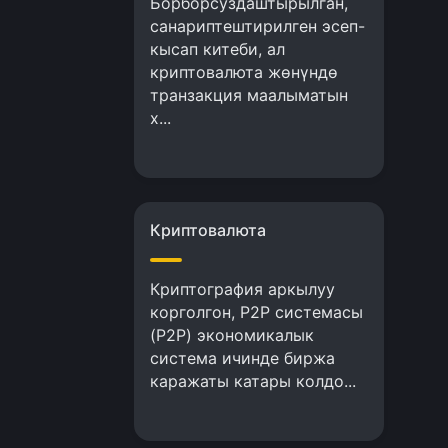
Борборсуздаштырылган,
санариптештирилген эсеп-
кысап китеби, ал
криптовалюта жөнүндө
транзакция маалыматын
х...
Криптовалюта
Криптография аркылуу
корголгон, P2P системасы
(P2P) экономикалык
система ичинде биржа
каражаты катары колдо...