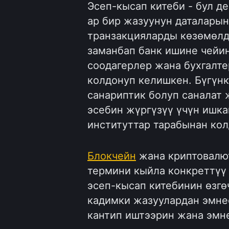
Эсеп-кысап китеби - бул д
ар бир жазуунун даталары
транзакцияларды көзөмөлдө
заманбап банк ишине чейи
соодагерлер жана бухгалт
колдонуп келишкен. Бүгүнк
санариптик болуп саналат
эсебин жүргүзүү үчүн ишк
институттар тарабынан кол
Блокчейн
жана криптовалют
термини кыйла конкреттүү 
эсеп-кысап китебинин өзгө
кадимки жазуулардан эмне
кантип иштээрин жана эмне