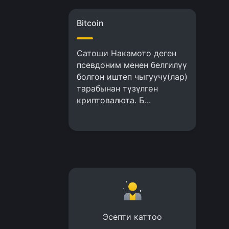
Bitcoin
Сатоши Накамото деген
псевдоним менен белгилүү
болгон иштеп чыгуучу(лар)
тарабынан түзүлгөн
криптовалюта. Б...
Эсепти каттоо