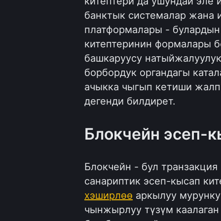
китептери да ушундай эле 
банктык системалар жана 
платформалары - булардын
китептеринин формалары б
башкаруусу натыйжалуулукт
борбордук органдагы ката
ачыкка чыгып кетиши жалп
дегенди билдирет.
Блокчейн эсеп-к
Блокчейн - бул транзакци
санариптик эсеп-кысап кит
хэширлөө
аркылуу мурунку
чынжырлуу түзүм каалаган 