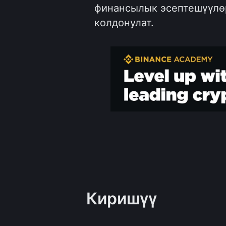
финансылык эсептешүүлө
колдонулат.
Киришүү