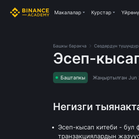
Макалалар
Курстар
Үйрөнү
Башкы баракча
Сөздөрдүн түшүндү
Эсеп-кысап
Жаңыртылган
Jun 
Баштапкы
Негизги тыянакт
Эсеп-кысап китеби - бул
транзакциялардын жазуус