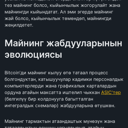
тез майнинг болсо, кыйынчылык жогорулайт жана
майнингди кыйындатат. Ал эми эгерде майнинг
жай болсо, кыйынчылык төмөндөп, майнингди
жеңилдетет.
Майнинг жабдууларынын
эволюциясы
Bitcoin'ди майнинг кылуу өтө татаал процесс
болгондуктан, катышуучулар кадимки персоналдык
компьютерлерди жана графикалык карталардын
ордуна атайын максатта иштелип чыккан
ASIC'тер
(белгилүү бир колдонууга багытталган
интегралдык схемалар) жабдууларына өтүшкөн.
Майнинг тармактын атаандаштык мүнөзүн жана
татаалдыктын өсүшүн чагылдырып, атайын