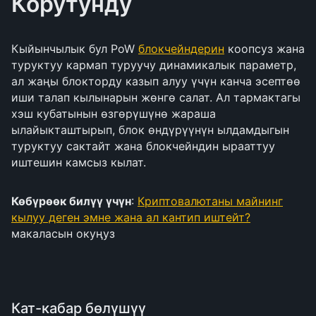
Корутунду
Кыйынчылык бул PoW
блокчейндерин
коопсуз жана
туруктуу кармап туруучу динамикалык параметр,
ал жаңы блокторду казып алуу үчүн канча эсептөө
иши талап кылынарын жөнгө салат. Ал тармактагы
хэш кубатынын өзгөрүшүнө жараша
ылайыкташтырып, блок өндүрүүнүн ылдамдыгын
туруктуу сактайт жана блокчейндин ырааттуу
иштешин камсыз кылат.
Көбүрөөк билүү үчүн
:
Криптовалютаны майнинг
кылуу деген эмне жана ал кантип иштейт?
макаласын окуңуз
Кат-кабар бөлүшүү