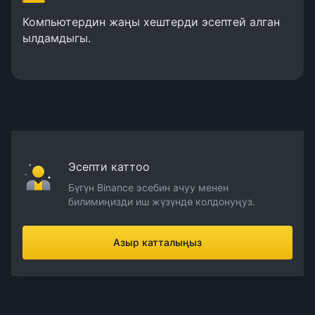
Компьютердин жаңы хештерди эсептей алган
ылдамдыгы.
Эсепти каттоо
Бүгүн Binance эсебин ачуу менен
билимиңизди иш жүзүндө колдонуңуз.
Азыр катталыңыз