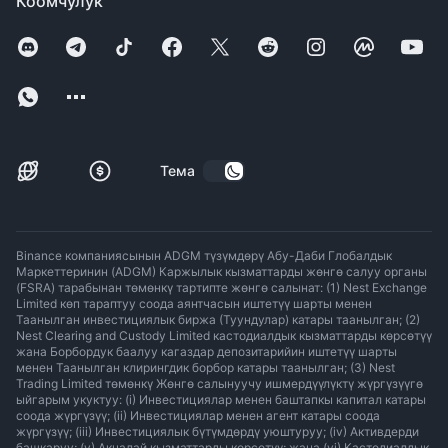
Коомчулук
Тема
Binance компаниясынын ADGM түзүмдөрү Абу-Даби Глобалдык
Маркеттеринин (ADGM) Каржылык кызматтарды жөнгө салуу органы
(FSRA) тарабынан төмөнкү тартипте жөнгө салынат: (1) Nest Exchange
Limited көп тараптуу соода аянтчасын иштетүү шарты менен
Таанылган инвестициялык биржа (Туундулар) катары таанылган; (2)
Nest Clearing and Custody Limited кастодиалдык кызматтарды көрсөтүү
жана Борбордук баалуу кагаздар депозитарийин иштетүү шарты
менен Таанылган клирингдик борбор катары таанылган; (3) Nest
Trading Limited төмөнкү Жөнгө салынуучу ишмердүүлүктү жүргүзүүгө
ыйгарым укуктуу: (i) Инвестициялар менен баштапкы капитал катары
соода жүргүзүү; (ii) Инвестициялар менен агент катары соода
жүргүзүү; (iii) Инвестициялык бүтүмдөрдү уюштуруу; (iv) Активдерди
башкаруу; (v) Акчалай кызматтарды көрсөтүү; жана (vi) Кастодиалдык