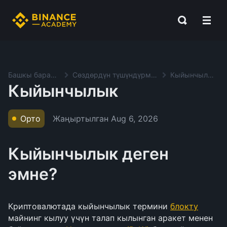
Башкы баракча
Сөздөрдүн түшүндүрмөсү
Кыйынчылык
Кыйынчылык
Жаңыртылган
Aug 6, 2026
Орто
Кыйынчылык деген
эмне?
Криптовалютада кыйынчылык термини
блокту
майнинг кылуу үчүн талап кылынган аракет менен