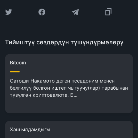
Тийиштүү сөздөрдүн түшүндүрмөлөрү
Bitcoin
Сатоши Накамото деген псевдоним менен
белгилүү болгон иштеп чыгуучу(лар) тарабынан
түзүлгөн криптовалюта. Б...
Хэш ылдамдыгы