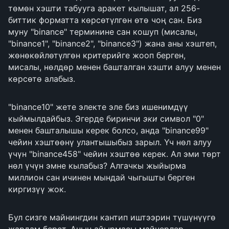
төмөн хэшти табууга аракет кылышат, ал 256-
биттик форматта көрсөтүлгөн өтө чоң сан. Биз
муну "binance" терминине сан кошуп (мисалы,
"binance1", "binance2", "binance3") жана аны хэштеп,
жөнөкөйлөтүлгөн критерийге жооп берген,
мисалы, нөлдөр менен башталган хэшти алуу менен
көрсөтө алабыз.
"binance10" жете электе эле биз ишенимдүү
кыймылдайбыз. Эгерде биринчи
эки
символ "0"
менен башталышы керек болсо, анда "binance99"
чейин хэштөөнү улантышыбыз зарыл. Үч нөл алуу
үчүн "binance458" чейин хэштөө керек. Ал эми төрт
нөл үчүн эмне кылабыз? Алгачкы жыйырма
миллион сан ичинен мындай чыгышты берген
киргизүү жок.
Бул сизге майнингдин кантип иштээрин түшүнүүгө