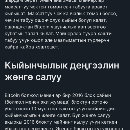
жардам берет. Анын айырмасы майнерлер
максаттуу чектен төмөн сан табууга аракет
кылышат. Максаттуу чек канчалык төмөн болсо,
чечим табуу ошончолук кыйын болуп калат,
ошондуктан Bitcoin ушунчалык көп эсептөө
кубатын талап кылат. Майнерлер туура хэшти
табуу үчүн ошол эле маалыматтын түрлөрүн
кайра-кайра хэштешет.
Кыйынчылык деңгээлин
жөнгө салуу
Bitcoin болжол менен ар бир 2016 блок сайын
(болжол менен эки жумада) блоктун орточо
убактысын 10 мүнөткө сактоо үчүн майнингдин
кыйынчылыгын жөнгө салат. Бул жөнгө салуу
акыркы 2016 блокту майнинг кылуу үчүн кеткен
убакытка негизделет. Эгерде блоктор күтүлгөндөн