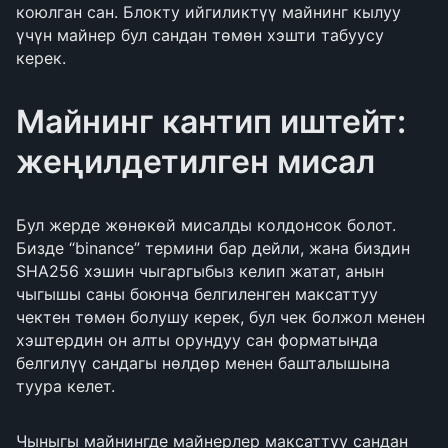
коюлган сан. Блокту ийгиликтүү майнинг кылуу
үчүн майнер бул сандан төмөн хэшти табуусу
керек.
Майнинг кантип иштейт:
жеңилдетилген мисал
Бул жерде жөнөкөй мисалды колдонсок болот.
Бизде “binance” термини бар дейли, жана биздин
SHA256 хэшин чыгаргыбыз келип жатат, анын
чыгышы саны боюнча белгиленген максаттуу
чектен төмөн болушу керек, бул чек болжол менен
хэштердин он алты орундуу сан форматында
белгилүү сандагы нөлдөр менен башталышына
туура келет.
Чыныгы майнингде майнерлер максаттуу сандан