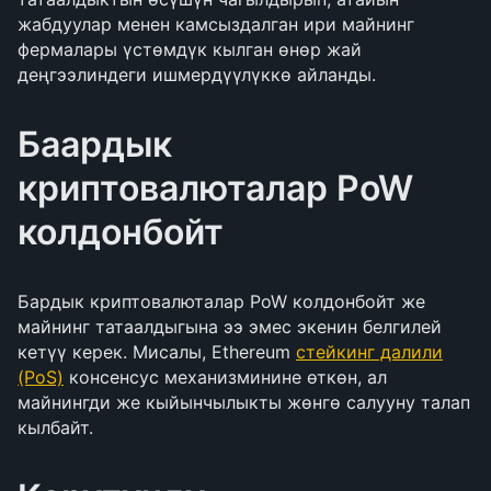
жабдуулар менен камсыздалган ири майнинг
фермалары үстөмдүк кылган өнөр жай
деңгээлиндеги ишмердүүлүккө айланды.
Баардык
криптовалюталар PoW
колдонбойт
Бардык криптовалюталар PoW колдонбойт же
майнинг татаалдыгына ээ эмес экенин белгилей
кетүү керек. Мисалы, Ethereum
стейкинг далили
(PoS)
консенсус механизминине өткөн, ал
майнингди же кыйынчылыкты жөнгө салууну талап
кылбайт.