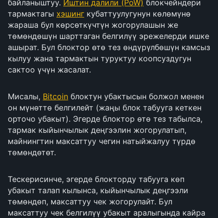
байланыштуу.
Иштин далили (PoW)
блокчейндери
тармактагы
хэшинг
кубаттуулугунун көлөмүнө
жараша бул көрсөткүчтүн жогорулашын же
төмөндөшүн шарттаган белгилүү эрежелерди ишке
ашырат. Бул блоктор өтө тез өндүрүлбөшүн камсыз
кылуу жана тармактын туруктуу коопсуздугун
сактоо үчүн жасалат.
Мисалы,
Bitcoin
блоктун убактысын болжол менен
он мүнөттө белгилейт (жаңы блок табууга кеткен
орточо убакыт). Эгерде блоктор өтө тез табылса,
тармак кыйынчылык деңгээлин жогорулатып,
майнингтин максаттуу чегин натыйжалуу түрдө
төмөндөтөт.
Тескерисинче, эгерде блокторду табууга көп
убакыт талап кылынса, кыйынчылык деңгээли
төмөндөп, максаттуу чек жогорулайт. Бул
максаттуу чек белгилүү убакыт аралыгында кайра