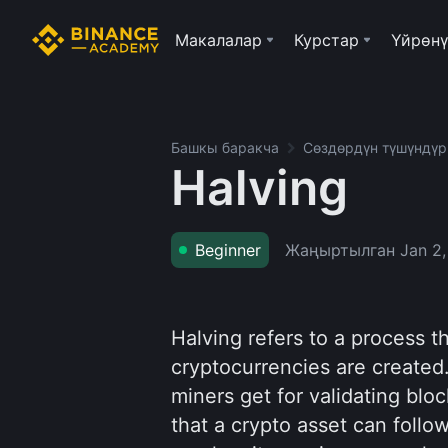
Макалалар
Курстар
Үйрөнү
Башкы баракча
Сөздөрдүн түшүндү
Halving
Жаңыртылган
Jan 2
Beginner
Halving refers to a process t
cryptocurrencies are created.
miners get for validating blo
that a crypto asset can follow