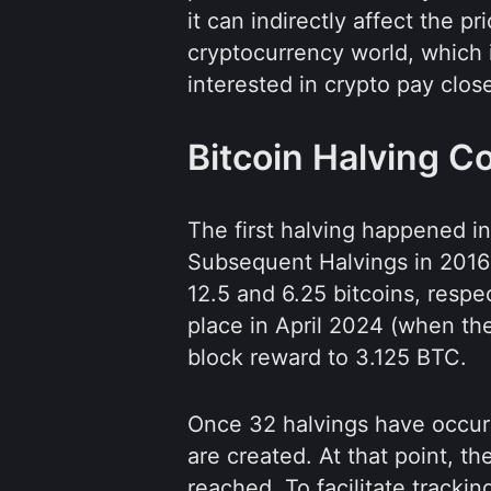
it can indirectly affect the pr
cryptocurrency world, which 
interested in crypto pay close
Bitcoin Halving 
The first halving happened i
Subsequent Halvings in 2016
12.5 and 6.25 bitcoins, respec
place in April 2024 (when th
block reward to 3.125 BTC.
Once 32 halvings have occurr
are created. At that point, t
reached. To facilitate track