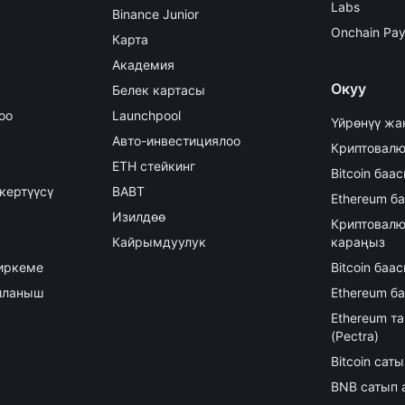
Labs
Binance Junior
Onchain Pa
Карта
Академия
Окуу
Белек картасы
оо
Launchpool
Үйрөнүү жа
Авто-инвестициялоо
Криптовалю
ETH стейкинг
Bitcoin баа
кертүүсү
BABT
Ethereum б
Изилдөө
Криптовалю
Кайрымдуулук
караңыз
иркеме
Bitcoin ба
айланыш
Ethereum б
Ethereum т
(Pectra)
Bitcoin сат
BNB сатып 