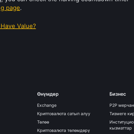
ng page
.
 Have Value?
Өнүмдөр
Бизнес
Exchange
P2P мерчан
Криптовалюта сатып алуу
Тизмеге кир
Төлөө
Институцио
кызматтар
Криптовалюта төлөмдөрү