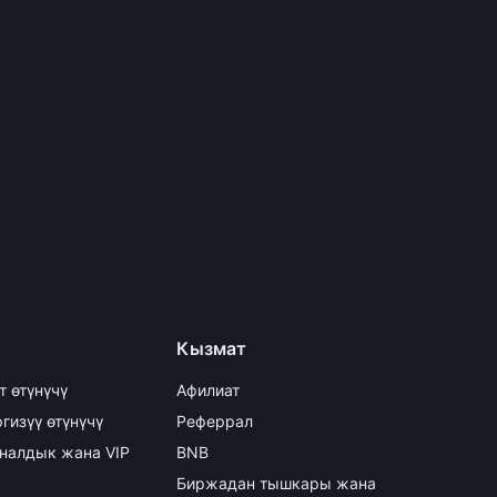
Кызмат
т өтүнүчү
Афилиат
гизүү өтүнүчү
Реферрал
налдык жана VIP
BNB
Биржадан тышкары жана