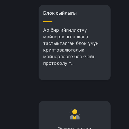
Блок сыйлыгы
Ар бир ийгиликтүү
майнерленген жана
тастыкталган блок үчүн
криптовалюталык
майнерлерге блокчейн
протоколу т...
Эсепти каттоо