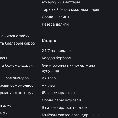
аткаруу кызматтары
y
Тарыхый базар маалыматтары
Соода инсайты
Резерв далили
на киреше табуу
Колдоо
та бааларын кароо
сы
24/7 чат колдоо
аасы
Колдоо борбору
та божомолдорун
Өнүм боюнча пикирлер жана
сунуштар
асын божомолдоо
Акылар
аасын божомолдоо
API'лер
армагын жаңыртуу
(Binance ырастоо)
Соода параметрлери
ып алуу
Binance эйрдроп порталы
алуу
Мыйзам сактоо органдарынын