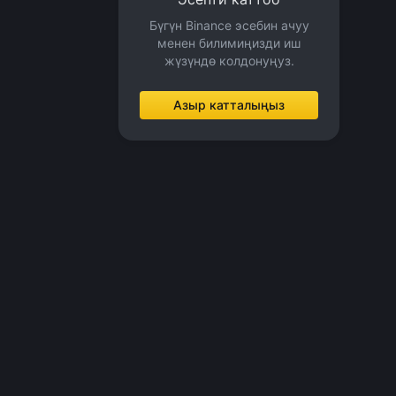
Бүгүн Binance эсебин ачуу
менен билимиңизди иш
жүзүндө колдонуңуз.
Азыр катталыңыз