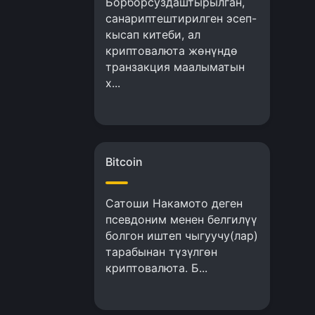
Борборсуздаштырылган,
санариптештирилген эсеп-
кысап китеби, ал
криптовалюта жөнүндө
транзакция маалыматын
х...
Bitcoin
Сатоши Накамото деген
псевдоним менен белгилүү
болгон иштеп чыгуучу(лар)
тарабынан түзүлгөн
криптовалюта. Б...