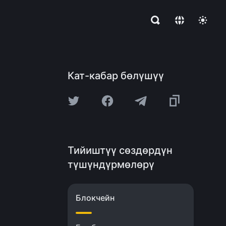
Кат-кабар бөлүшүү
Тийиштүү сөздөрдүн
түшүндүрмөлөрү
Блокчейн