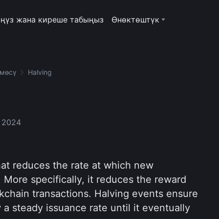
ңүз жана киреше табыңыз
Өнөктөштүк
рмөсү
Halving
, 2024
hat reduces the rate at which new
 More specifically, it reduces the reward
ckchain transactions. Halving events ensure
 a steady issuance rate until it eventually