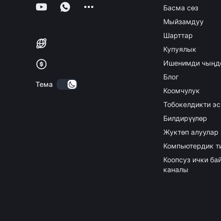
Басма сөз
Мыйзамдуу
Шарттар
Купуялык
Ишенимди чыңд
Блог
Тема
Коомчулук
Тобокелдикти эс
Билдирүүлөр
Жуктөп алуулар
Компьютердик т
Коопсуз ички б
каналы