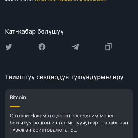
Кат-кабар бөлүшүү
Тийиштүү сөздөрдүн түшүндүрмөлөрү
Bitcoin
Сатоши Накамото деген псевдоним менен
белгилүү болгон иштеп чыгуучу(лар) тарабынан
түзүлгөн криптовалюта. Б...