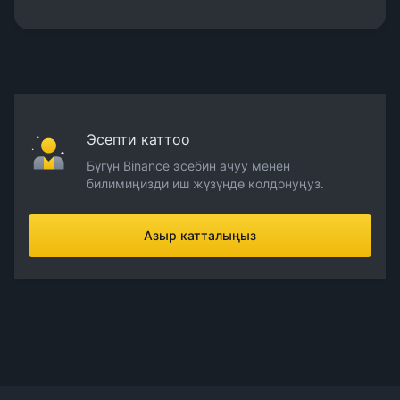
Эсепти каттоо
Бүгүн Binance эсебин ачуу менен
билимиңизди иш жүзүндө колдонуңуз.
Азыр катталыңыз