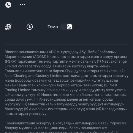
Тема
Binance компаниясынын ADGM түзүмдөрү Абу-Даби Глобалдык
Маркеттеринин (ADGM) Каржылык кызматтарды жөнгө салуу органы
(FSRA) тарабынан төмөнкү тартипте жөнгө салынат: (1) Nest Exchange
Limited көп тараптуу соода аянтчасын иштетүү шарты менен
Таанылган инвестициялык биржа (Туундулар) катары таанылган; (2)
Nest Clearing and Custody Limited кастодиалдык кызматтарды көрсөтүү
жана Борбордук баалуу кагаздар депозитарийин иштетүү шарты
менен Таанылган клирингдик борбор катары таанылган; (3) Nest
Trading Limited төмөнкү Жөнгө салынуучу ишмердүүлүктү жүргүзүүгө
ыйгарым укуктуу: (i) Инвестициялар менен баштапкы капитал катары
соода жүргүзүү; (ii) Инвестициялар менен агент катары соода
жүргүзүү; (iii) Инвестициялык бүтүмдөрдү уюштуруу; (iv) Активдерди
башкаруу; (v) Акчалай кызматтарды көрсөтүү; жана (vi) Кастодиалдык
кызматтарды уюштуруу.
Тобокелдиктерди эскертүү: Виртуалдык активдердин баасы туруксуз
болушу мүмкүн. Инвестицияңыздын баасы төмөндөшү же
жогорулашы ыктымал жана салынган сумманы кайтарып албай