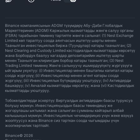
Binance компаниясынын ADGM түзүмдөрү Абу-Даби Глобалдык
Маркеттеринин (ADGM) Каржылык кызматтарды жөнгө салуу органы
(FSRA) тарабынан төмөнкү тартипте жөнгө салынат: (1) Nest Exchange
Limited көп тараптуу соода аянтчасын иштетүү шарты менен
Таанылган инвестициялык биржа (Туундулар) катары таанылган; (2)
Nest Clearing and Custody Limited кастодиалдык кызматтарды көрсөтүү
жана Борбордук баалуу кагаздар депозитарийин иштетүү шарты
менен Таанылган клирингдик борбор катары таанылган; (3) Nest
Trading Limited төмөнкү Жөнгө салынуучу ишмердүүлүктү жүргүзүүгө
ыйгарым укуктуу: (i) Инвестициялар менен баштапкы капитал катары
соода жүргүзүү; (ii) Инвестициялар менен агент катары соода
жүргүзүү; (iii) Инвестициялык бүтүмдөрдү уюштуруу; (iv) Активдерди
башкаруу; (v) Акчалай кызматтарды көрсөтүү; жана (vi) Кастодиалдык
кызматтарды уюштуруу.
Тобокелдиктерди эскертүү: Виртуалдык активдердин баасы туруксуз
болушу мүмкүн. Инвестицияңыздын баасы төмөндөшү же
жогорулашы ыктымал жана салынган сумманы кайтарып албай
калышыңыз мүмкүн. Инвестициялык чечимдериңиз үчүн жеке өзүңүз
жооптуусуз жана Binance сиз тарткан соода чыгымдары үчүн
жоопкерчилик тартпайт.
Binance
©
2026