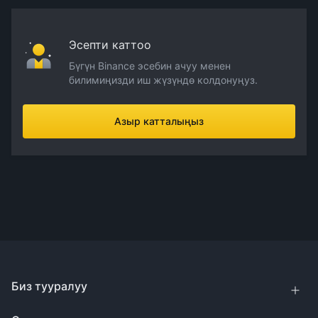
Эсепти каттоо
Бүгүн Binance эсебин ачуу менен
билимиңизди иш жүзүндө колдонуңуз.
Азыр катталыңыз
Биз тууралуу