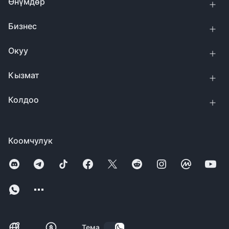
Өнүмдөр
Бизнес
Окуу
Кызмат
Колдоо
Коомчулук
Тема