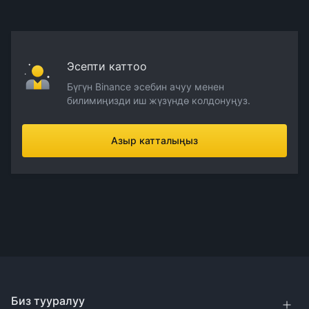
Эсепти каттоо
Бүгүн Binance эсебин ачуу менен
билимиңизди иш жүзүндө колдонуңуз.
Азыр катталыңыз
Биз тууралуу