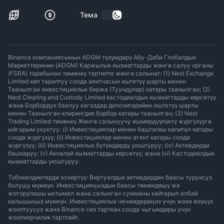
Тема
Binance компаниясынын ADGM түзүмдөрү Абу-Даби Глобалдык
Маркеттеринин (ADGM) Каржылык кызматтарды жөнгө салуу органы
(FSRA) тарабынан төмөнкү тартипте жөнгө салынат: (1) Nest Exchange
Limited көп тараптуу соода аянтчасын иштетүү шарты менен
Таанылган инвестициялык биржа (Туундулар) катары таанылган; (2)
Nest Clearing and Custody Limited кастодиалдык кызматтарды көрсөтүү
жана Борбордук баалуу кагаздар депозитарийин иштетүү шарты
менен Таанылган клирингдик борбор катары таанылган; (3) Nest
Trading Limited төмөнкү Жөнгө салынуучу ишмердүүлүктү жүргүзүүгө
ыйгарым укуктуу: (i) Инвестициялар менен баштапкы капитал катары
соода жүргүзүү; (ii) Инвестициялар менен агент катары соода
жүргүзүү; (iii) Инвестициялык бүтүмдөрдү уюштуруу; (iv) Активдерди
башкаруу; (v) Акчалай кызматтарды көрсөтүү; жана (vi) Кастодиалдык
кызматтарды уюштуруу.
Тобокелдиктерди эскертүү: Виртуалдык активдердин баасы туруксуз
болушу мүмкүн. Инвестицияңыздын баасы төмөндөшү же
жогорулашы ыктымал жана салынган сумманы кайтарып албай
калышыңыз мүмкүн. Инвестициялык чечимдериңиз үчүн жеке өзүңүз
жооптуусуз жана Binance сиз тарткан соода чыгымдары үчүн
жоопкерчилик тартпайт.