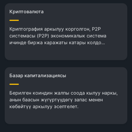
Криптовалюта
Криптография аркылуу корголгон, P2P
системасы (P2P) экономикалык система
ичинде биржа каражаты катары колдо...
Базар капитализациясы
Берилген коиндин жалпы соода кылуу наркы,
анын баасын жүгүртүүдөгү запас менен
көбөйтүү аркылуу эсептелет.