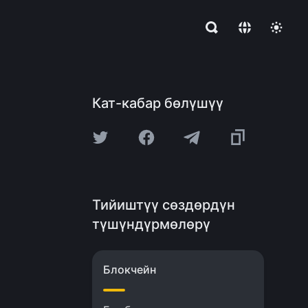
Кат-кабар бөлүшүү
Тийиштүү сөздөрдүн
түшүндүрмөлөрү
Блокчейн