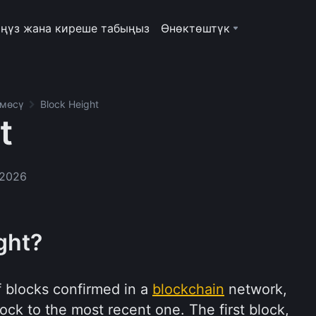
ңүз жана киреше табыңыз
Өнөктөштүк
рмөсү
Block Height
t
 2026
ght?
f blocks confirmed in a
blockchain
network,
lock to the most recent one. The first block,