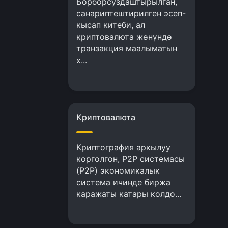
Борборсуздаштырылган,
санариптештирилген эсеп-
кысап китеби, ал
криптовалюта жөнүндө
транзакция маалыматын
х...
Криптовалюта
Криптография аркылуу
корголгон, P2P системасы
(P2P) экономикалык
система ичинде биржа
каражаты катары колдо...