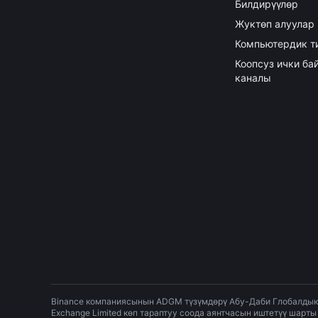
Билдирүүлөр
Жуктөп алуулар
Компьютердик т
Коопсуз ички б
каналы
Binance компаниясынын ADGM түзүмдөрү Абу-Даби Глобалдык М
Exchange Limited көп тараптуу соода аянтчасын иштетүү шарты