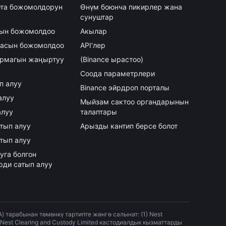
та божомолдорун
Өнүм боюнча пикирлер жана
сунуштар
асын божомолдоо
Акылар
аасын божомолдоо
API'лер
армагын жаңыртуу
(Binance ырастоо)
Соода параметрлери
ып алуу
Binance эйрдроп порталы
алуу
Мыйзам сактоо органдарынын
алуу
талаптары
атып алуу
Арызды кантип берсе болот
атып алуу
уга болгон
рди сатып алуу
арабынан төмөнкү тартипте жөнгө салынат: (1) Nest
Nest Clearing and Custody Limited кастодиалдык кызматтарды