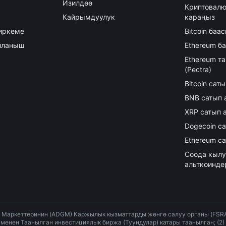
Изилдөө
Криптовалю
Кайрымдуулук
караңыз
иркеме
Bitcoin ба
айланыш
Ethereum б
Ethereum т
(Pectra)
Bitcoin сат
BNB сатып 
XRP сатып 
Dogecoin с
Ethereum с
Соода кылу
альткоинде
аркеттеринин (ADGM) Каржылык кызматтарды жөнгө салуу органы (FSRA) т
 менен Таанылган инвестициялык биржа (Туундулар) катары таанылган; (2) 