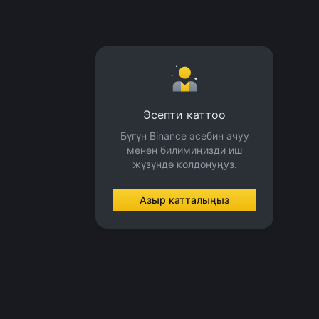
Эсепти каттоо
Бүгүн Binance эсебин ачуу
менен билимиңизди иш
жүзүндө колдонуңуз.
Азыр катталыңыз