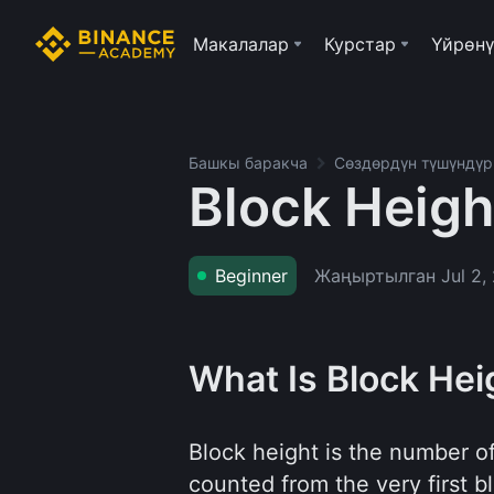
Макалалар
Курстар
Үйрөнү
Башкы баракча
Сөздөрдүн түшүндү
Block Heigh
Жаңыртылган
Jul 2,
Beginner
What Is Block Hei
Block height is the number o
counted from the very first b