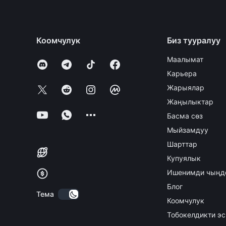
Коомчулук
Биз тууралуу
Маалымат
Карьера
Жарыялар
Жаңылыктар
Басма сөз
Мыйзамдуу
Шарттар
Купуялык
Ишенимди чыңд
Блог
Тема
Коомчулук
Тобокелдикти эс