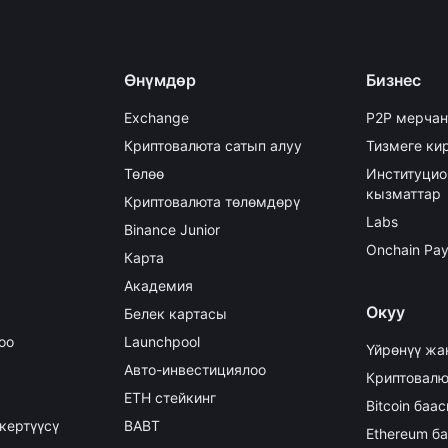
Өнүмдөр
Бизнес
Exchange
P2P мерчан
Криптовалюта сатып алуу
Тизмеге кир
Төлөө
Институцио
кызматтар
Криптовалюта төлөмдөрү
Labs
Binance Junior
Onchain Pa
Карта
Академия
Окуу
Белек картасы
оо
Launchpool
Үйрөнүү жа
Авто-инвестициялоо
Криптовалю
ETH стейкинг
Bitcoin баа
кертүүсү
BABT
Ethereum б