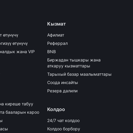
Кызмат
т өтүнүчү
Афилиат
гизүү өтүнүчү
Реферрал
налдык жана VIP
BNB
Биржадан тышкары жана
аткаруу кызматтары
y
Тарыхый базар маалыматтары
Соода инсайты
Резерв далили
на киреше табуу
Колдоо
та бааларын кароо
сы
24/7 чат колдоо
аасы
Колдоо борбору