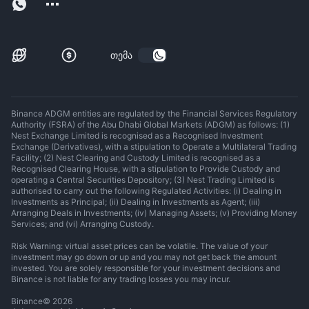
თემა
Binance ADGM entities are regulated by the Financial Services Regulatory
Authority (FSRA) of the Abu Dhabi Global Markets (ADGM) as follows: (1)
Nest Exchange Limited is recognised as a Recognised Investment
Exchange (Derivatives), with a stipulation to Operate a Multilateral Trading
Facility; (2) Nest Clearing and Custody Limited is recognised as a
Recognised Clearing House, with a stipulation to Provide Custody and
operating a Central Securities Depository; (3) Nest Trading Limited is
authorised to carry out the following Regulated Activities: (i) Dealing in
Investments as Principal; (ii) Dealing in Investments as Agent; (iii)
Arranging Deals in Investments; (iv) Managing Assets; (v) Providing Money
Services; and (vi) Arranging Custody.
Risk Warning: virtual asset prices can be volatile. The value of your
investment may go down or up and you may not get back the amount
invested. You are solely responsible for your investment decisions and
Binance is not liable for any trading losses you may incur.
Binance
©
2026