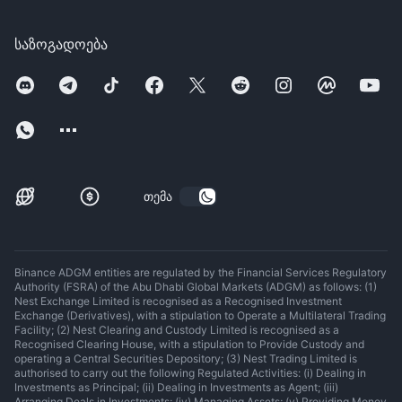
საზოგადოება
თემა
Binance ADGM entities are regulated by the Financial Services Regulatory
Authority (FSRA) of the Abu Dhabi Global Markets (ADGM) as follows: (1)
Nest Exchange Limited is recognised as a Recognised Investment
Exchange (Derivatives), with a stipulation to Operate a Multilateral Trading
Facility; (2) Nest Clearing and Custody Limited is recognised as a
Recognised Clearing House, with a stipulation to Provide Custody and
operating a Central Securities Depository; (3) Nest Trading Limited is
authorised to carry out the following Regulated Activities: (i) Dealing in
Investments as Principal; (ii) Dealing in Investments as Agent; (iii)
Arranging Deals in Investments; (iv) Managing Assets; (v) Providing Money