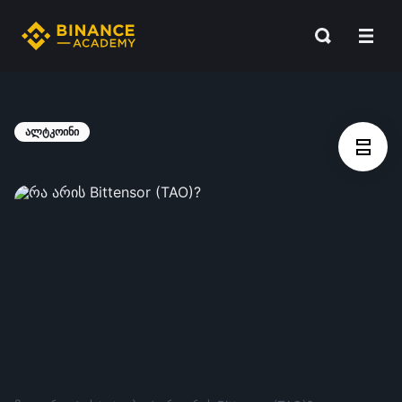
ალტკოინი