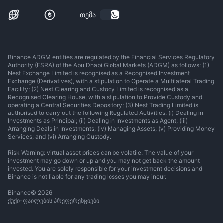
თემა
Binance ADGM entities are regulated by the Financial Services Regulatory
Authority (FSRA) of the Abu Dhabi Global Markets (ADGM) as follows: (1)
Nest Exchange Limited is recognised as a Recognised Investment
Exchange (Derivatives), with a stipulation to Operate a Multilateral Trading
Facility; (2) Nest Clearing and Custody Limited is recognised as a
Recognised Clearing House, with a stipulation to Provide Custody and
operating a Central Securities Depository; (3) Nest Trading Limited is
authorised to carry out the following Regulated Activities: (i) Dealing in
Investments as Principal; (ii) Dealing in Investments as Agent; (iii)
Arranging Deals in Investments; (iv) Managing Assets; (v) Providing Money
Services; and (vi) Arranging Custody.
Risk Warning: virtual asset prices can be volatile. The value of your
investment may go down or up and you may not get back the amount
invested. You are solely responsible for your investment decisions and
Binance is not liable for any trading losses you may incur.
Binance
©
2026
ქუქი-ფაილების პრეფერენციები