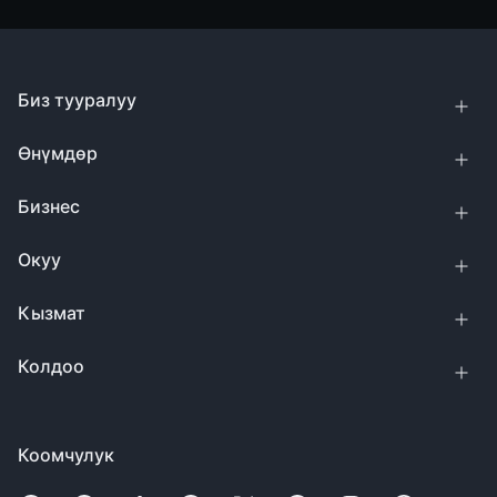
Биз тууралуу
Өнүмдөр
Бизнес
Окуу
Кызмат
Колдоо
Коомчулук