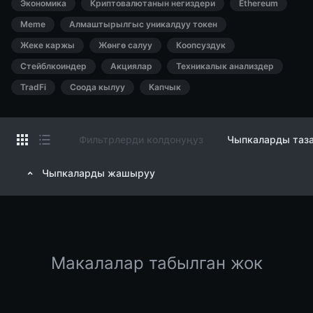
Экономика
Криптовалютанын негиздери
Ethereum
Meme
Алмаштырылгыс уникалдуу токен
Жеке каржы
Жөнгө салуу
Коопсуздук
Стейблкоиндер
Акциялар
Техникалык анализдер
TradFi
Соода кылуу
Капчык
Фильтрлерди колдонуңуз
Чыпкаларды таз
Чыпкаларды жашыруу
Макалалар табылган жок