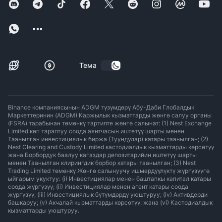
Тема
Binance компаниясынын ADGM түзүмдөрү Абу-Даби Глобалдык
Маркеттеринин (ADGM) Каржылык кызматтарды жөнгө салуу органы
(FSRA) тарабынан төмөнкү тартипте жөнгө салынат: (1) Nest Exchange
Limited көп тараптуу соода аянтчасын иштетүү шарты менен
Таанылган инвестициялык биржа (Туундулар) катары таанылган; (2)
Nest Clearing and Custody Limited кастодиалдык кызматтарды көрсөтүү
жана Борбордук баалуу кагаздар депозитарийин иштетүү шарты
менен Таанылган клирингдик борбор катары таанылган; (3) Nest
Trading Limited төмөнкү Жөнгө салынуучу ишмердүүлүктү жүргүзүүгө
ыйгарым укуктуу: (i) Инвестициялар менен баштапкы капитал катары
соода жүргүзүү; (ii) Инвестициялар менен агент катары соода
жүргүзүү; (iii) Инвестициялык бүтүмдөрдү уюштуруу; (iv) Активдерди
башкаруу; (v) Акчалай кызматтарды көрсөтүү; жана (vi) Кастодиалдык
кызматтарды уюштуруу.