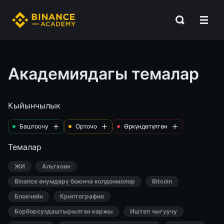
Академиядагы темалар
Кыйынчылык
Баштоочу
Орточо
Өркүндөтүлгөн
Темалар
ЖИ
Альткоин
Binance өнүмдөрү боюнча колдонмолор
Bitcoin
Блокчейн
Криптография
Борборсуздаштырылган каржы
Иштеп чыгуучу