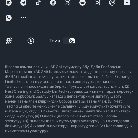
Тема
Binance компаниясынын ADGM түзүмдөрү Абу-Даби Глобалдык
Маркеттеринин (ADGM) Каржылык кызматтарды жөнгө салуу органы
(FSRA) тарабынан төмөнкү тартипте жөнгө салынат: (1) Nest Exchange
Limited көп тараптуу соода аянтчасын иштетүү шарты менен
Таанылган инвестициялык биржа (Туундулар) катары таанылган; (2)
Nest Clearing and Custody Limited кастодиалдык кызматтарды көрсөтүү
жана Борбордук баалуу кагаздар депозитарийин иштетүү шарты
менен Таанылган клирингдик борбор катары таанылган; (3) Nest
Trading Limited төмөнкү Жөнгө салынуучу ишмердүүлүктү жүргүзүүгө
ыйгарым укуктуу: (i) Инвестициялар менен баштапкы капитал катары
соода жүргүзүү; (ii) Инвестициялар менен агент катары соода
жүргүзүү; (iii) Инвестициялык бүтүмдөрдү уюштуруу; (iv) Активдерди
башкаруу; (v) Акчалай кызматтарды көрсөтүү; жана (vi) Кастодиалдык
кызматтарды уюштуруу.