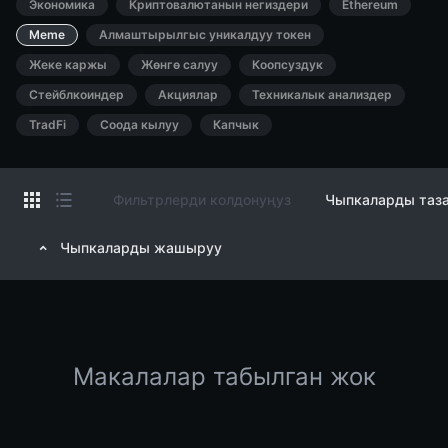
Экономика
Криптовалютанын негиздери
Ethereum
Meme
Алмаштырылгыс уникалдуу токен
Жеке каржы
Жөнгө салуу
Коопсуздук
Стейблкоиндер
Акциялар
Техникалык анализдер
TradFi
Соода кылуу
Капчык
Фильтрлерди колдонуңуз
Чыпкаларды таз
Чыпкаларды жашыруу
Макалалар табылган жок