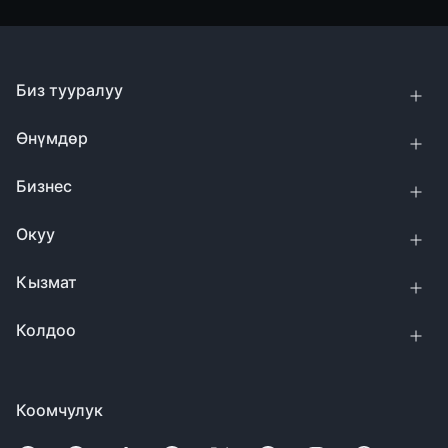
Биз тууралуу
Өнүмдөр
Бизнес
Окуу
Кызмат
Колдоо
Коомчулук