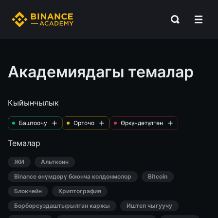
Академиядагы темалар
Кыйынчылык
Баштоочу
Орточо
Өркүндөтүлгөн
Темалар
ЖИ
Альткоин
Binance өнүмдөрү боюнча колдонмолор
Bitcoin
Блокчейн
Криптография
Борборсуздаштырылган каржы
Иштеп чыгуучу