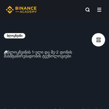
ბლოკჩეინი