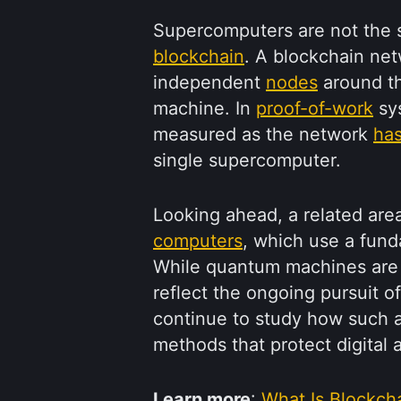
Supercomputers are not the 
blockchain
. A blockchain ne
independent
nodes
around th
machine. In
proof-of-work
sys
measured as the network
has
single supercomputer.
Looking ahead, a related area
computers
, which use a fund
While quantum machines are d
reflect the ongoing pursuit 
continue to study how such a
methods that protect digital 
Learn more
:
What Is Blockch