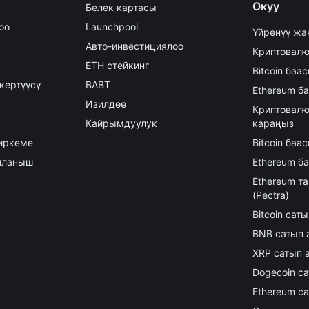
Окуу
Белек картасы
оо
Launchpool
Үйрөнүү жа
Авто-инвестициялоо
Криптовалю
ETH стейкинг
Bitcoin баа
кертүүсү
BABT
Ethereum б
Изилдөө
Криптовалю
Кайрымдуулук
караңыз
иркеме
Bitcoin ба
айланыш
Ethereum б
Ethereum т
(Pectra)
Bitcoin сат
BNB сатып 
XRP сатып 
Dogecoin с
Ethereum с