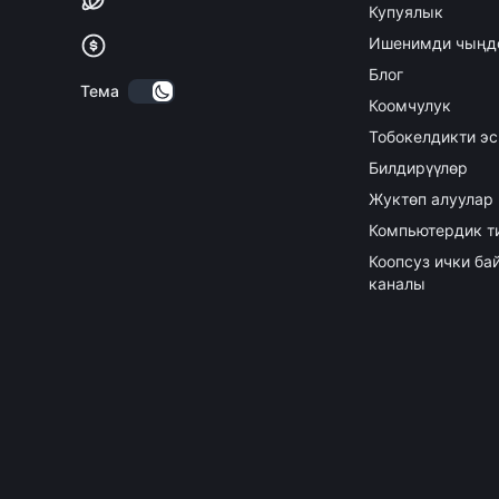
Купуялык
Ишенимди чыңд
Блог
Тема
Коомчулук
Тобокелдикти эс
Билдирүүлөр
Жуктөп алуулар
Компьютердик т
Коопсуз ички б
каналы