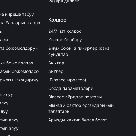
Резерв далили
на киреше табуу
Колдоо
та бааларын кароо
сы
24/7 чат колдоо
аасы
Колдоо борбору
та божомолдорун
Өнүм боюнча пикирлер жана
сунуштар
асын божомолдоо
Акылар
аасын божомолдоо
API'лер
армагын жаңыртуу
(Binance ырастоо)
Соода параметрлери
ып алуу
Binance эйрдроп порталы
алуу
Мыйзам сактоо органдарынын
алуу
талаптары
атып алуу
Арызды кантип берсе болот
атып алуу