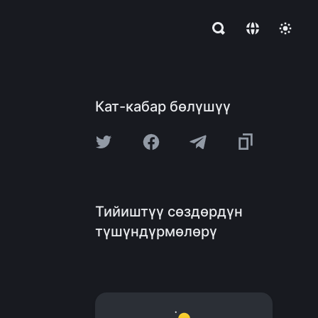
Кат-кабар бөлүшүү
Тийиштүү сөздөрдүн
түшүндүрмөлөрү