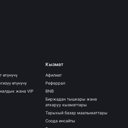
Кызмат
т өтүнүчү
Афилиат
гизүү өтүнүчү
Реферрал
налдык жана VIP
BNB
Биржадан тышкары жана
аткаруу кызматтары
y
Тарыхый базар маалыматтары
Соода инсайты