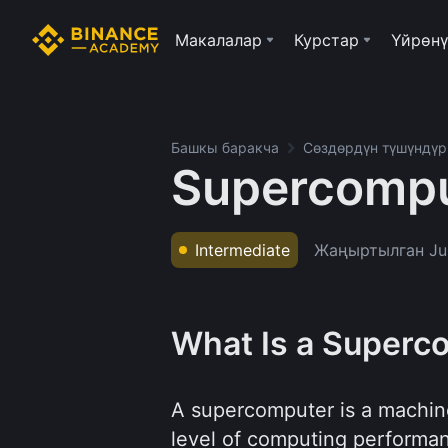
Макалалар
Курстар
Үйрөнү
Башкы баракча
Сөздөрдүн түшүндү
Supercompu
Жаңыртылган
Ju
Intermediate
What Is a Superc
A supercomputer is a machine
level of computing performanc