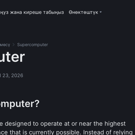
ңүз жана киреше табыңыз
Өнөктөштүк
рмөсү
Supercomputer
ter
l 23, 2026
omputer?
 designed to operate at or near the highest
e that is currently possible. Instead of relying