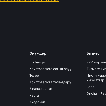
Өнүмдөр
Бизнес
Exchange
P2P мерчан
Криптовалюта сатып алуу
Тизмеге кир
Төлөө
Институцио
кызматтар
Криптовалюта төлөмдөрү
Labs
Binance Junior
Onchain Pa
Карта
Академия