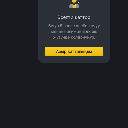
Эсепти каттоо
Бүгүн Binance эсебин ачуу
менен билимиңизди иш
жүзүндө колдонуңуз.
Азыр катталыңыз