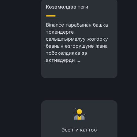
Көзөмөлдөө теги
Binance тарабынан башка
токендерге
салыштырмалуу жогорку
баанын өзгорүшүнө жана
тобокелдикке ээ
активдерди ...
Эсепти каттоо