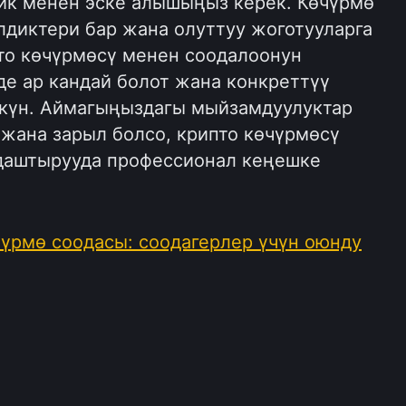
ик менен эске алышыңыз керек. Көчүрмө
лдиктери бар жана олуттуу жоготууларга
то көчүрмөсү менен соодалоонун
е ар кандай болот жана конкреттүү
күн. Аймагыңыздагы мыйзамдуулуктар
жана зарыл болсо, крипто көчүрмөсү
даштырууда профессионал кеңешке
чүрмө соодасы: соодагерлер үчүн оюнду