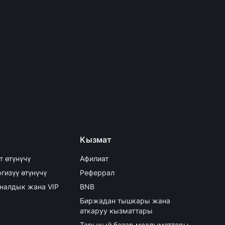
Кызмат
т өтүнүчү
Афилиат
гизүү өтүнүчү
Реферрал
налдык жана VIP
BNB
Биржадан тышкары жана
аткаруу кызматтары
y
Тарыхый базар маалыматтары