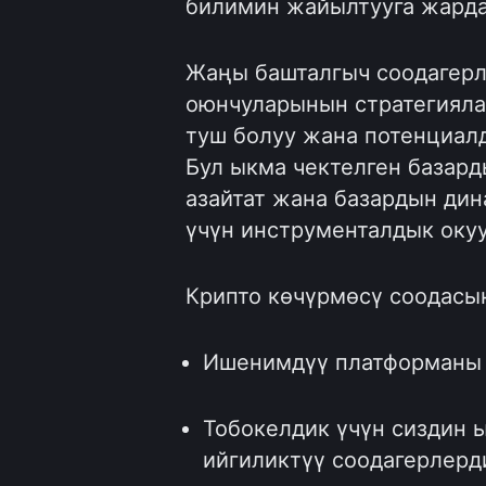
билимин жайылтууга жарда
Жаңы башталгыч соодагерл
оюнчуларынын стратегияла
туш болуу жана потенциалд
Бул ыкма чектелген базар
азайтат жана базардын ди
үчүн инструменталдык окуу
Крипто көчүрмөсү соодасы
Ишенимдүү платформаны т
Тобокелдик үчүн сиздин 
ийгиликтүү соодагерлерд