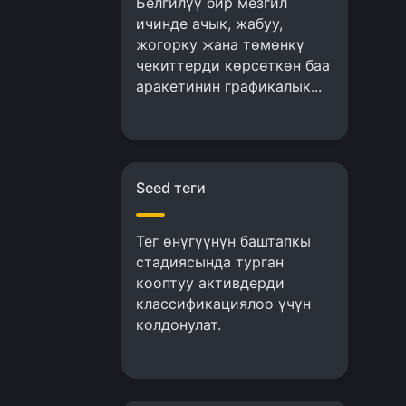
Белгилүү бир мезгил
ичинде ачык, жабуу,
жогорку жана төмөнкү
чекиттерди көрсөткөн баа
аракетинин графикалык...
Seed теги
Тег өнүгүүнүн баштапкы
стадиясында турган
кооптуу активдерди
классификациялоо үчүн
колдонулат.