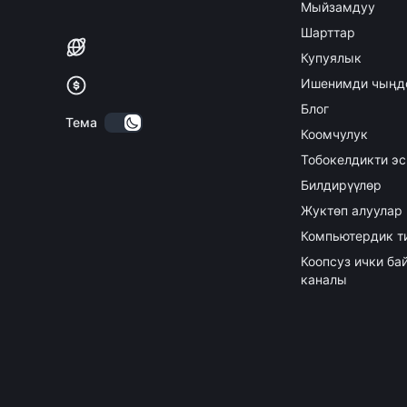
Мыйзамдуу
Шарттар
Купуялык
Ишенимди чыңд
Блог
Тема
Коомчулук
Тобокелдикти эс
Билдирүүлөр
Жуктөп алуулар
Компьютердик т
Коопсуз ички б
каналы