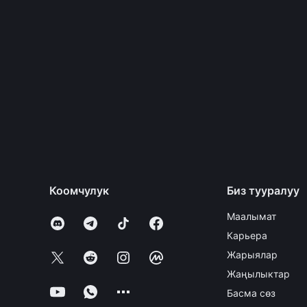
Коомчулук
Биз тууралуу
Маалымат
Карьера
Жарыялар
Жаңылыктар
Басма сөз