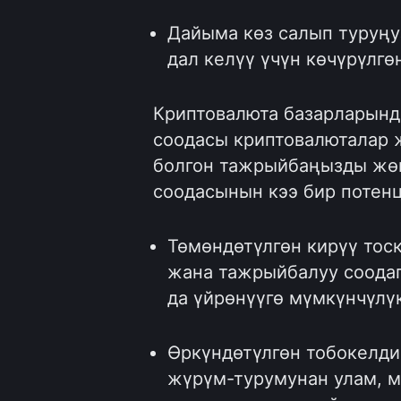
Дайыма көз салып туруңу
дал келүү үчүн көчүрүлг
Криптовалюта базарларынд
соодасы криптовалюталар 
болгон тажрыйбаңызды жөн
соодасынын кээ бир потенц
Төмөндөтүлгөн кирүү тос
жана тажрыйбалуу соодаг
да үйрөнүүгө мүмкүнчүлүк
Өркүндөтүлгөн тобокелди
жүрүм-турумунан улам, м