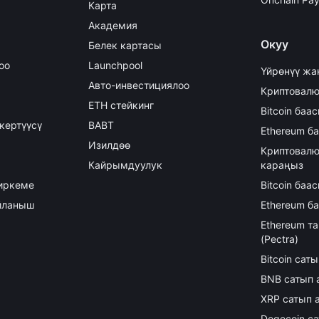
Карта
Академия
Окуу
Белек картасы
оо
Launchpool
Үйрөнүү жа
Авто-инвестициялоо
Криптовалю
ETH стейкинг
Bitcoin баа
кертүүсү
BABT
Ethereum б
Изилдөө
Криптовалю
Кайрымдуулук
караңыз
иркеме
Bitcoin ба
айланыш
Ethereum б
Ethereum т
(Pectra)
Bitcoin сат
BNB сатып 
XRP сатып 
Dogecoin с