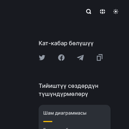
Кат-кабар бөлүшүү
Тийиштүү сөздөрдүн
түшүндүрмөлөрү
Шам диаграммасы