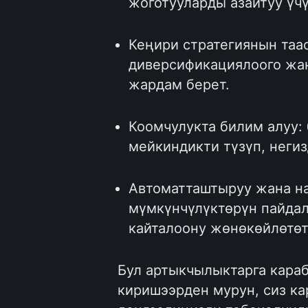
жоготууларды азайтуу үч
Кеңири стратегиянын таа
диверсификациялоого жа
жардам берет.
Коомчулукта билим алуу: 
мейкиндикти түзүп, негиз
Автоматташтыруу жана на
мүмкүнчүлүктөрүн пайдал
кайталоону жөнөкөйлөтөт
Бул артыкчылыктарга караб
киришээрден мурун, сиз 