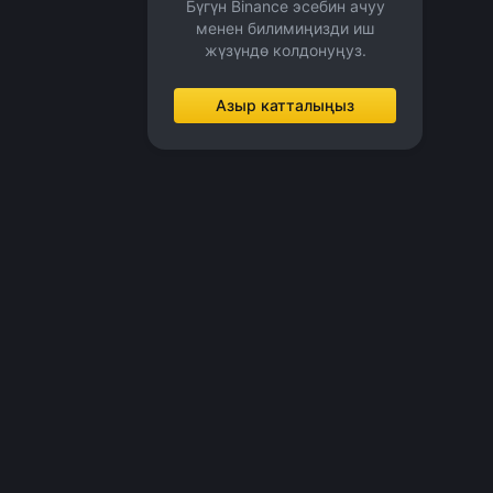
Бүгүн Binance эсебин ачуу
менен билимиңизди иш
жүзүндө колдонуңуз.
Азыр катталыңыз