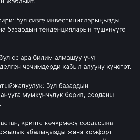
үн жабдыйт.
сири: бул сизге инвестицияларыңызды
на базардын тенденцияларын түшүнүүгө
бул өз ара билим алмашуу үчүн
делген чечимдерди кабыл алууну күчөтөт.
тыйжалуулук: бул базардын
анууга мүмкүнчүлүк берип, сооданы
.
астан, крипто көчүрмөсү соодасына
каржылык абалыңызды жана комфорт