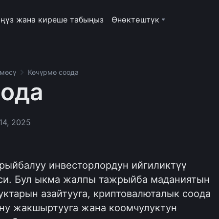
ңүз жана киреше табыңыз
Өнөктөштүк
рмөсү
Көчүрмө соода
оода
14, 2025
жрыйбалуу инвесторлордун ийгиликтүү
си. Бул ыкма жалпы тажрыйба маданиятын
уктарын азайтууга, криптовалюталык соода
ну жакшыртууга жана коомчулуктун