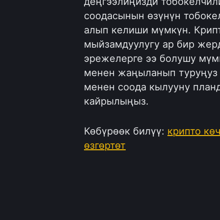
деңгээлиңизди тобокелчил
соодасынын өзүнүн тобоке
алып келиши мүмкүн. Крип
мыйзамдуулугу ар бир жерд
эрежелерге ээ болушу мүм
менен жаңыланып туруңуз 
менен соода кылууну план
кайрылыңыз.
Көбүрөөк билүү:
крипто кө
өзгөртөт