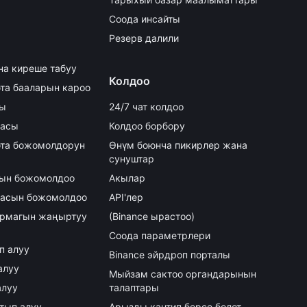
Соода инсайты
Резерв далили
на киреше табуу
Колдоо
та бааларын кароо
сы
24/7 чат колдоо
аасы
Колдоо борбору
та божомолдорун
Өнүм боюнча пикирлер жана
сунуштар
асын божомолдоо
Акылар
аасын божомолдоо
API'лер
армагын жаңыртуу
(Binance ырастоо)
Соода параметрлери
ып алуу
Binance эйрдроп порталы
алуу
Мыйзам сактоо органдарынын
алуу
талаптары
атып алуу
Арызды кантип берсе болот