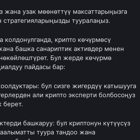
з жана узак мөөнөттүү максаттарыңызга
өн стратегияларыңызды тууралаңыз.
а колдонулганда, крипто көчүрмөсү
жана башка санариптик активдер менен
өкөйлөштүрөт. Бул жерде көчүрмө
иалдуу пайдасы бар:
коолдуктары: бул сизге жигердүү катышууга
ерлерден али крипто эксперти болбосоңуз
 берет.
ктерди башкаруу: бул криптонун күтүүсүз
аалыматты туура тандоо жана