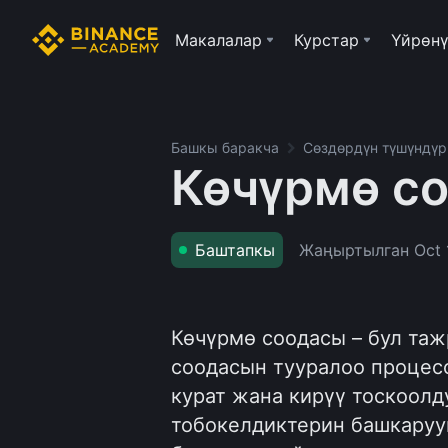
Макалалар
Курстар
Үйрөнү
Башкы баракча
Сөздөрдүн түшүндү
Көчүрмө с
Жаңыртылган
Oct 
Баштапкы
Көчүрмө соодасы – бул та
соодасын тууралоо процес
курат жана кирүү тоскоолд
тобокелдиктерин башкаруу