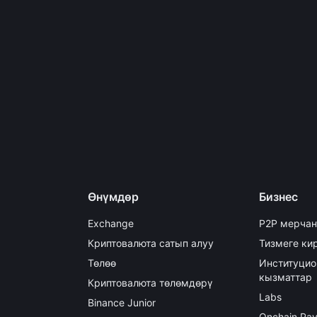
Өнүмдөр
Бизнес
Exchange
P2P мерчан
Криптовалюта сатып алуу
Тизмеге кир
Төлөө
Институцио
кызматтар
Криптовалюта төлөмдөрү
Labs
Binance Junior
Onchain Pa