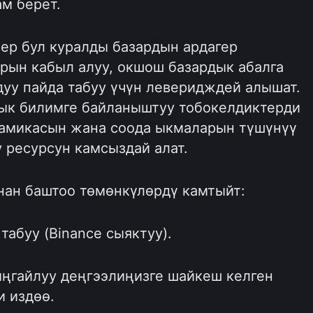
м берет.
ер бул куралды базардын ардагер
рын кабыл алуу, окшош базардык абалга
уу пайда табуу үчүн леверидждей алышат.
дык билимге байланыштуу тобокелдиктерди
намикасын жана соода ыкмаларын түшүнүү
 ресурсун камсыздай алат.
нан баштоо төмөнкүлөрдү камтыйт:
абуу (Binance сыяктуу).
ыңгайлуу деңгээлиңизге шайкеш келген
и издөө.