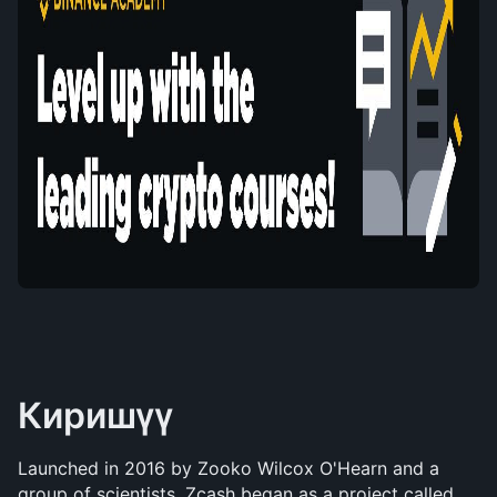
Киришүү
Launched in 2016 by Zooko Wilcox O'Hearn and a 
group of scientists, Zcash began as a project called 