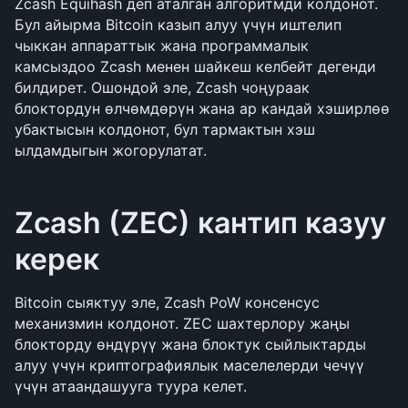
Zcash Equihash деп аталган алгоритмди колдонот. 
Бул айырма Bitcoin казып алуу үчүн иштелип 
чыккан аппараттык жана программалык 
камсыздоо Zcash менен шайкеш келбейт дегенди 
билдирет. Ошондой эле, Zcash чоңураак 
блоктордун өлчөмдөрүн жана ар кандай хэширлөө 
убактысын колдонот, бул тармактын хэш 
ылдамдыгын жогорулатат.
Zcash (ZEC) кантип казуу 
керек
Bitcoin сыяктуу эле, Zcash PoW консенсус 
механизмин колдонот. ZEC шахтерлору жаңы 
блокторду өндүрүү жана блоктук сыйлыктарды 
алуу үчүн криптографиялык маселелерди чечүү 
үчүн атаандашууга туура келет.