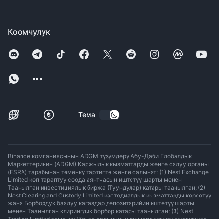
Коомчулук
Тема
Binance компаниясынын ADGM түзүмдөрү Абу-Даби Глобалдык
Маркеттеринин (ADGM) Каржылык кызматтарды жөнгө салуу органы
(FSRA) тарабынан төмөнкү тартипте жөнгө салынат: (1) Nest Exchange
Limited көп тараптуу соода аянтчасын иштетүү шарты менен
Таанылган инвестициялык биржа (Туундулар) катары таанылган; (2)
Nest Clearing and Custody Limited кастодиалдык кызматтарды көрсөтүү
жана Борбордук баалуу кагаздар депозитарийин иштетүү шарты
менен Таанылган клирингдик борбор катары таанылган; (3) Nest
Trading Limited төмөнкү Жөнгө салынуучу ишмердүүлүктү жүргүзүүгө