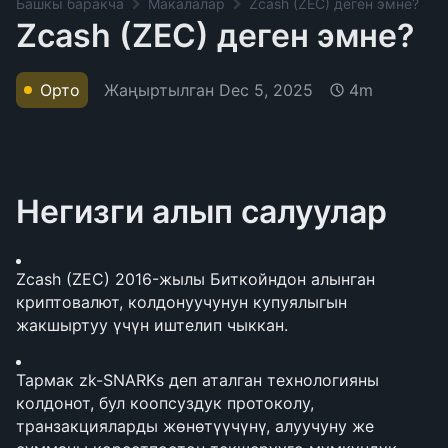
Башкы баракча
Макалалар
Zcash (ZEC) деген эмне?
Zcash (ZEC) деген эмне?
Жаңыртылган
Dec 5, 2025
Орто
4m
Негизги алып салуулар
Zcash (ZEC) 2016-жылы Биткойндон алынган 
криптовалют, колдонуучунун купуялыгын 
жакшыртуу үчүн иштелип чыккан.
Тармак zk-SNARKs деп аталган технологияны 
колдонот, бул коопсуздук протоколу, 
транзакцияларды жөнөтүүчүнү, алуучуну же 