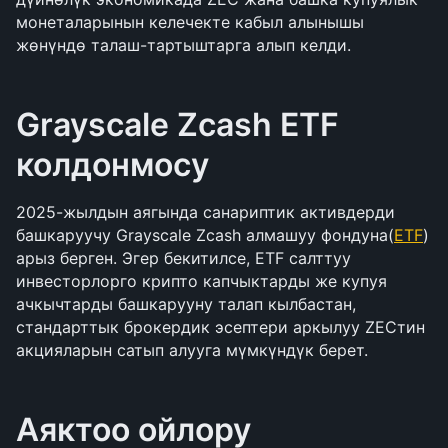
монеталарынын келечекте кабыл алынышы 
жөнүндө талаш-тартыштарга алып келди.
Grayscale Zcash ETF 
колдонмосу
2025-жылдын аягында санариптик активдерди 
башкаруучу Grayscale Zcash алмашуу фондуна(
ETF
) 
арыз берген. Эгер бекитилсе, ETF салттуу 
инвесторлорго крипто капчыктарды же купуя 
ачкычтарды башкарууну талап кылбастан, 
стандарттык брокердик эсептери аркылуу ZECтин 
акцияларын сатып алууга мүмкүндүк берет.
Аяктоо ойлору