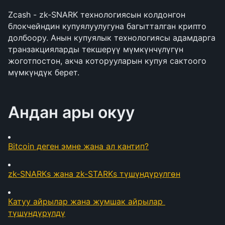
Zcash - zk-SNARK технологиясын колдонгон 
блокчейндин купуялуулугуна багытталган крипто 
долбоору. Анын купуялык технологиясы адамдарга 
транзакцияларды текшерүү мүмкүнчүлүгүн 
жоготпостон, акча которууларын купуя сактоого 
мүмкүндүк берет.
Андан ары окуу
Bitcoin деген эмне жана ал кантип?
zk-SNARKs жана zk-STARKs түшүндүрүлгөн
Катуу айрылар жана жумшак айрылар 
түшүндүрүлдү