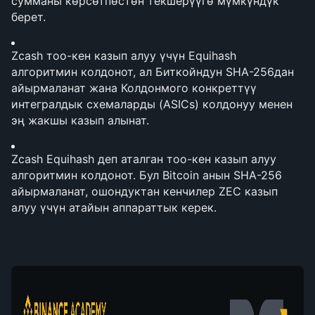
сумманы көрсөтпөстөн текшерүүгө мүмкүндүк 
берет.
Zcash тоо-кен казып алуу үчүн Equihash 
алгоритмин колдонот, ал Биткойндун SHA-256дан 
айырмаланат жана Колдонмого конкреттүү 
интегралдык схемаларды (ASICs) колдонуу менен 
эң жакшы казып алынат.
Zcash Equihash деп аталган тоо-кен казып алуу 
алгоритмин колдонот. Бул Bitcoin анын SHA-256 
айырмаланат, ошондуктан кенчилер ZEC казып 
алуу үчүн атайын аппараттык керек.