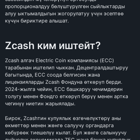
пропорционалдуу бөлүштүрүлгөн сыйлыктарды 
алуу ыктымалдыгын жогорулатуу үчүн эсептөө 
күчүн бириктире алышат.
Zcash ким иштейт?
Zcash алгач Electric Coin компаниясы (ECC) 
тарабынан иштелип чыккан. Децентралдаштыруу 
багытында, ECC соода белгисин жана 
лицензияларды Zcash Фондуна өткөрүп берди. 
2024-жылга чейин, ECC башкаруу чечимдерин 
толугу менен Фондго өткөрүп берүү менен артка 
чегинүү ниетин жарыялады.
Бирок, Zcashтин купуялык өзгөчөлүктөрү аны 
өкмөттөр менен жөнгө салуучу органдарга 
көбүрөөк тиешелүү кылат. Бул жөнгө салынуучу 
дүйнөлүк экономикада ZEC жана башка купуялык 