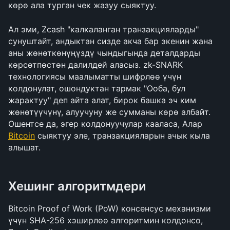
көрө ала турган чек жазуу сыяктуу.
Ал эми, Zcash "калкаланган транзакцияларды" 
сунуштайт, андыктан сизде акча бар экенин жана 
аны жөнөткөнүңүздү чындыгында деталдарды 
көрсөтпөстөн далилдей аласыз. zk-SNARK 
технологиясы маалыматты шифрлөө үчүн 
колдонулат, ошондуктан тармак "Ооба, бул 
жарактуу" деп айта алат, бирок башка эч ким 
жөнөтүүчүнү, алуучуну же сумманы көрө албайт. 
Ошентсе да, эгер колдонуучулар кааласа, Алар 
Bitcoin
 сыяктуу эле, транзакцияларын ачык кыла 
алышат.
Хешинг алгоритмдери
Bitcoin Proof of Work (PoW) консенсус механизми 
үчүн SHA-256 хэширлөө алгоритмин колдонсо, 