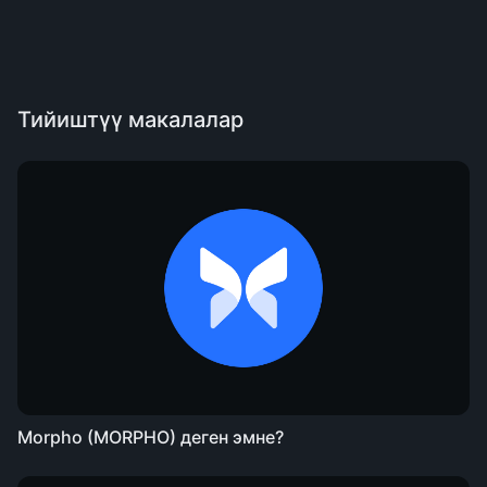
Тийиштүү макалалар
Morpho (MORPHO) деген эмне?