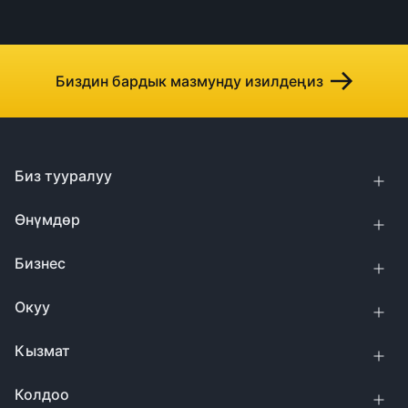
Биздин бардык мазмунду изилдеңиз
Биз тууралуу
Өнүмдөр
Бизнес
Окуу
Кызмат
Колдоо