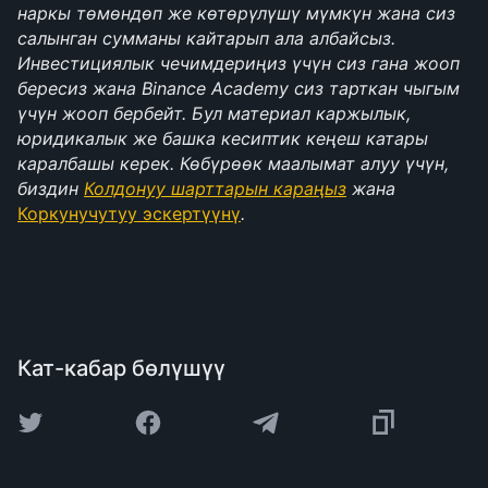
наркы төмөндөп же көтөрүлүшү мүмкүн жана сиз 
салынган сумманы кайтарып ала албайсыз. 
Инвестициялык чечимдериңиз үчүн сиз гана жооп 
бересиз жана Binance Academy сиз тарткан чыгым 
үчүн жооп бербейт. Бул материал каржылык, 
юридикалык же башка кесиптик кеңеш катары 
каралбашы керек. Көбүрөөк маалымат алуу үчүн, 
биздин 
Колдонуу шарттарын караңыз﻿
 жана 
Коркунучутуу эскертүүнү﻿
.
Кат-кабар бөлүшүү