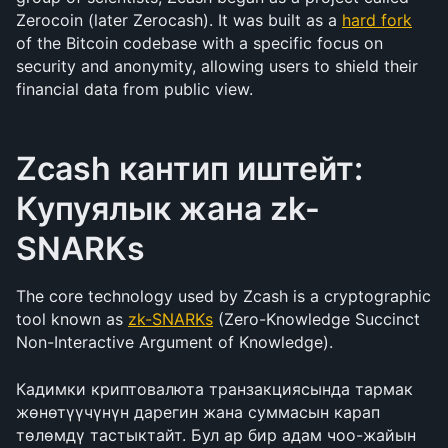
Zerocoin (later Zerocash). It was built as a 
hard fork
of the Bitcoin codebase with a specific focus on 
security and anonymity, allowing users to shield their 
financial data from public view.
Zcash кантип иштейт: 
Купуялык жана zk-
SNARKs
The core technology used by Zcash is a cryptographic 
tool known as 
zk-SNARKs
 (Zero-Knowledge Succinct 
Non-Interactive Argument of Knowledge).
Кадимки криптовалюта транзакциясында тармак 
жөнөтүүчүнүн дарегин жана суммасын карап 
төлөмдү тастыктайт. Бул ар бир адам чоо-жайын 