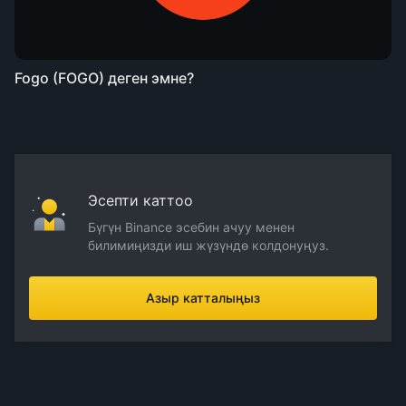
Fogo (FOGO) деген эмне?
Эсепти каттоо
Бүгүн Binance эсебин ачуу менен
билимиңизди иш жүзүндө колдонуңуз.
Азыр катталыңыз