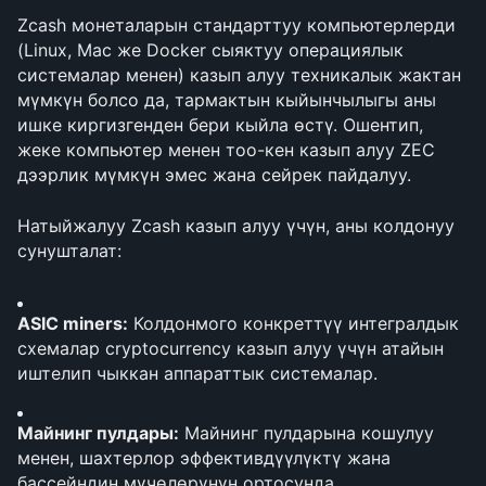
Zcash монеталарын стандарттуу компьютерлерди 
(Linux, Mac же Docker сыяктуу операциялык 
системалар менен) казып алуу техникалык жактан 
мүмкүн болсо да, тармактын кыйынчылыгы аны 
ишке киргизгенден бери кыйла өстү. Ошентип, 
жеке компьютер менен тоо-кен казып алуу ZEC 
дээрлик мүмкүн эмес жана сейрек пайдалуу.
Натыйжалуу Zcash казып алуу үчүн, аны колдонуу 
сунушталат:
ASIC miners:
 Колдонмого конкреттүү интегралдык 
схемалар cryptocurrency казып алуу үчүн атайын 
иштелип чыккан аппараттык системалар.
Майнинг пулдары:
 Майнинг пулдарына кошулуу 
менен, шахтерлор эффективдүүлүктү жана 
бассейндин мүчөлөрүнүн ортосунда 