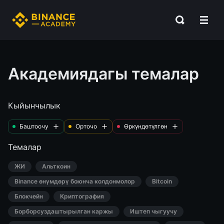
Академиядагы темалар
Кыйынчылык
Баштоочу
Орточо
Өркүндөтүлгөн
Темалар
ЖИ
Альткоин
Binance өнүмдөрү боюнча колдонмолор
Bitcoin
Блокчейн
Криптография
Борборсуздаштырылган каржы
Иштеп чыгуучу