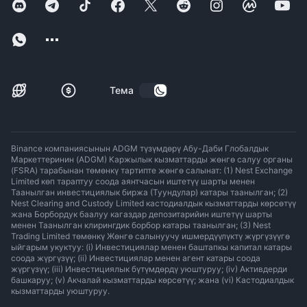
Тема
Binance компаниясынын ADGM түзүмдөрү Абу-Даби Глобалдык
Маркеттеринин (ADGM) Каржылык кызматтарды жөнгө салуу органы
(FSRA) тарабынан төмөнкү тартипте жөнгө салынат: (1) Nest Exchange
Limited көп тараптуу соода аянтчасын иштетүү шарты менен
Таанылган инвестициялык биржа (Туундулар) катары таанылган; (2)
Nest Clearing and Custody Limited кастодиалдык кызматтарды көрсөтүү
жана Борбордук баалуу кагаздар депозитарийин иштетүү шарты
менен Таанылган клирингдик борбор катары таанылган; (3) Nest
Trading Limited төмөнкү Жөнгө салынуучу ишмердүүлүктү жүргүзүүгө
ыйгарым укуктуу: (i) Инвестициялар менен баштапкы капитал катары
соода жүргүзүү; (ii) Инвестициялар менен агент катары соода
жүргүзүү; (iii) Инвестициялык бүтүмдөрдү уюштуруу; (iv) Активдерди
башкаруу; (v) Акчалай кызматтарды көрсөтүү; жана (vi) Кастодиалдык
кызматтарды уюштуруу.