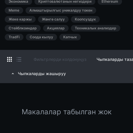
Экономика
Криптовалютанын негиздери
Ethereum
Meme
Алмаштырылгыс уникалдуу токен
Жеке каржы
Жөнгө салуу
Коопсуздук
Стейблкоиндер
Акциялар
Техникалык анализдер
TradFi
Соода кылуу
Капчык
Фильтрлерди колдонуңуз
Чыпкаларды таз
Чыпкаларды жашыруу
Макалалар табылган жок