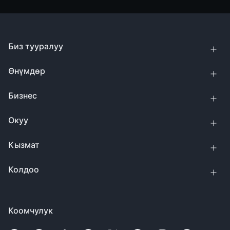
Биз тууралуу
Өнүмдөр
Бизнес
Окуу
Кызмат
Колдоо
Коомчулук