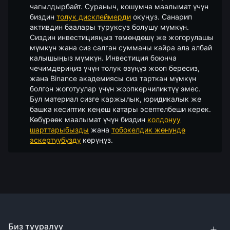
чагылдырбайт. Сураныч, кошумча маалымат үчүн
биздин
толук дисклеймерди
окуңуз.
Санарип
активдин баалары туруксуз болушу мүмкүн.
Сиздин инвестицияңыз төмөндөшү же жогорулашы
мүмкүн жана сиз салган сумманы кайра ала албай
калышыңыз мүмкүн. Инвестиция боюнча
чечимдериңиз үчүн толук өзүңүз жооп бересиз,
жана Binance академиясы сиз тарткан мүмкүн
болгон жоготуулар үчүн жоопкерчиликтүү эмес.
Бул материал сизге каржылык, юридикалык же
башка кесиптик кеңеш катары эсептелбеши керек.
Көбүрөөк маалымат үчүн биздин
колдонуу
шарттарыбызды
жана
тобокелдик жөнүндө
эскертүүбүздү
көрүңүз.
Биз тууралуу