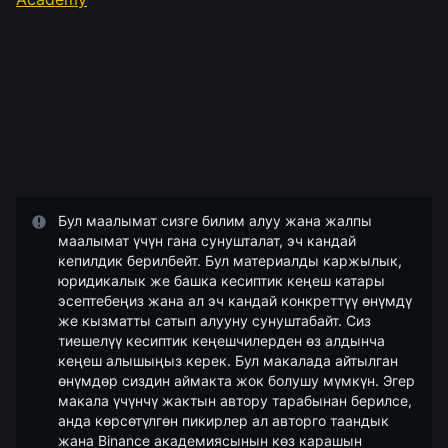
Бул маалымат сизге билим алуу жана жалпы
маалымат үчүн гана сунушталат, эч кандай
кепилдик берилбейт. Бул материалды каржылык,
юридикалык же башка кесиптик кеңеш катары
эсептебеңиз жана ал эч кандай конкреттүү өнүмдү
же кызматты сатып алууну сунуштабайт. Сиз
тиешелүү кесиптик кеңешчилерден өз алдынча
кеңеш алышыңыз керек. Бул макалада айтылган
өнүмдөр сиздин аймакта жок болушу мүмкүн. Эгер
макала үчүнчү жактын автору тарабынан берилсе,
анда көрсөтүлгөн пикирлер ал авторго таандык
жана Binance академиясынын көз карашын