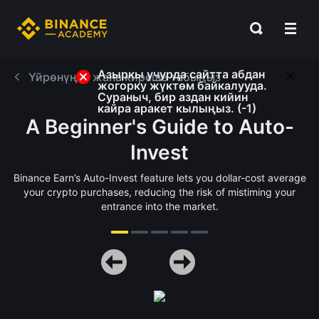
Азыркы учурда сайтта абдан
Үйрөнүңүз жана киреше табыңыз
жогорку жүктөм байкалууда.
Сураныч, бир аздан кийин
кайра аракет кылыңыз. (-1)
A Beginner's Guide to Auto-
Invest
Binance Earn’s Auto-Invest feature lets you dollar-cost average
your crypto purchases, reducing the risk of mistiming your
entrance into the market.