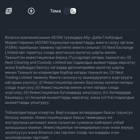
Тема
Binance компаниясынын ADGM түзүмдөрү Абу-Даби Глобалдык
Маркеттеринин (ADGM) Каржылык кызматтарды жөнгө салуу органы
(FSRA) тарабынан төмөнкү тартипте жөнгө салынат: (1) Nest Exchange
Limited көп тараптуу соода аянтчасын иштетүү шарты менен
Таанылган инвестициялык биржа (Туундулар) катары таанылган; (2)
Nest Clearing and Custody Limited кастодиалдык кызматтарды көрсөтүү
жана Борбордук баалуу кагаздар депозитарийин иштетүү шарты
менен Таанылган клирингдик борбор катары таанылган; (3) Nest
Trading Limited төмөнкү Жөнгө салынуучу ишмердүүлүктү жүргүзүүгө
ыйгарым укуктуу: (i) Инвестициялар менен баштапкы капитал катары
соода жүргүзүү; (ii) Инвестициялар менен агент катары соода
жүргүзүү; (iii) Инвестициялык бүтүмдөрдү уюштуруу; (iv) Активдерди
башкаруу; (v) Акчалай кызматтарды көрсөтүү; жана (vi) Кастодиалдык
кызматтарды уюштуруу.
Тобокелдиктерди эскертүү: Виртуалдык активдердин баасы туруксуз
болушу мүмкүн. Инвестицияңыздын баасы төмөндөшү же
жогорулашы ыктымал жана салынган сумманы кайтарып албай
калышыңыз мүмкүн. Инвестициялык чечимдериңиз үчүн жеке өзүңүз
жооптуусуз жана Binance сиз тарткан соода чыгымдары үчүн
жоопкерчилик тартпайт.