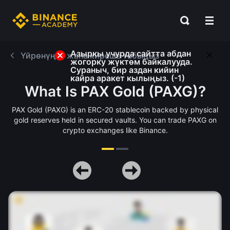
Азыркы учурда сайтта абдан
Үйрөнүңүз жана киреше табыңыз
жогорку жүктөм байкалууда.
Сураныч, бир аздан кийин
кайра аракет кылыңыз. (-1)
What Is PAX Gold (PAXG)?
PAX Gold (PAXG) is an ERC-20 stablecoin backed by physical
gold reserves held in secured vaults. You can trade PAXG on
crypto exchanges like Binance.