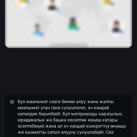
Бул маалымат сизге билим алуу жана жалпы
маалымат үчүн гана сунушталат, эч кандай
кепилдик берилбейт. Бул материалды каржылык,
юридикалык же башка кесиптик кеңеш катары
эсептебеңиз жана ал эч кандай конкреттүү өнүмдү
же кызматты сатып алууну сунуштабайт. Сиз