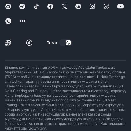
Тема
Binance компаниясынын ADGM түзүмдөрү Абу-Даби Глобалдык
Маркеттеринин (ADGM) Каржылык кызматтарды жөнгө салуу органы
(FSRA) тарабынан төмөнкү тартипте жөнгө салынат: (1) Nest Exchange
Limited көп тараптуу соода аянтчасын иштетүү шарты менен
Таанылган инвестициялык биржа (Туундулар) катары таанылган; (2)
Nest Clearing and Custody Limited кастодиалдык кызматтарды көрсөтүү
жана Борбордук баалуу кагаздар депозитарийин иштетүү шарты
менен Таанылган клирингдик борбор катары таанылган; (3) Nest
Trading Limited төмөнкү Жөнгө салынуучу ишмердүүлүктү жүргүзүүгө
ыйгарым укуктуу: (i) Инвестициялар менен баштапкы капитал катары
соода жүргүзүү; (ii) Инвестициялар менен агент катары соода
жүргүзүү; (iii) Инвестициялык бүтүмдөрдү уюштуруу; (iv) Активдерди
башкаруу; (v) Акчалай кызматтарды көрсөтүү; жана (vi) Кастодиалдык
кызматтарды уюштуруу.