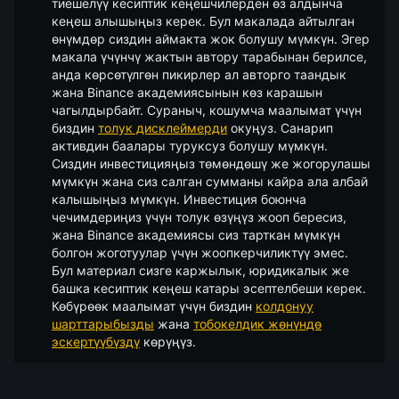
тиешелүү кесиптик кеңешчилерден өз алдынча
кеңеш алышыңыз керек. Бул макалада айтылган
өнүмдөр сиздин аймакта жок болушу мүмкүн. Эгер
макала үчүнчү жактын автору тарабынан берилсе,
анда көрсөтүлгөн пикирлер ал авторго таандык
жана Binance академиясынын көз карашын
чагылдырбайт. Сураныч, кошумча маалымат үчүн
биздин
толук дисклеймерди
окуңуз.
Санарип
активдин баалары туруксуз болушу мүмкүн.
Сиздин инвестицияңыз төмөндөшү же жогорулашы
мүмкүн жана сиз салган сумманы кайра ала албай
калышыңыз мүмкүн. Инвестиция боюнча
чечимдериңиз үчүн толук өзүңүз жооп бересиз,
жана Binance академиясы сиз тарткан мүмкүн
болгон жоготуулар үчүн жоопкерчиликтүү эмес.
Бул материал сизге каржылык, юридикалык же
башка кесиптик кеңеш катары эсептелбеши керек.
Көбүрөөк маалымат үчүн биздин
колдонуу
шарттарыбызды
жана
тобокелдик жөнүндө
эскертүүбүздү
көрүңүз.