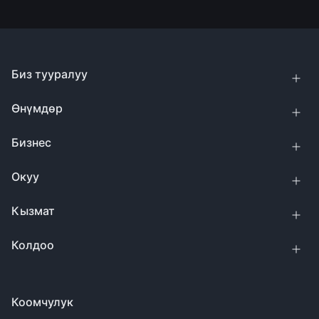
Биз тууралуу
Өнүмдөр
Бизнес
Окуу
Кызмат
Колдоо
Коомчулук