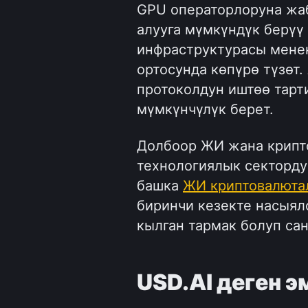
GPU операторлоруна жаб
алууга мүмкүндүк берүү 
инфраструктурасы менен
ортосунда көпүрө түзөт.
протоколдун иштөө тарт
мүмкүнчүлүк берет.
Долбоор ЖИ жана криптон
технологиялык секторду
башка 
ЖИ криптовалюта
биринчи кезекте насыяло
кылган тармак болуп сан
USD.AI деген э