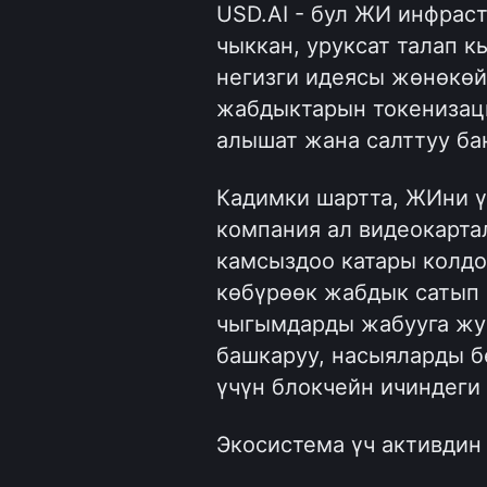
USD.AI - бул ЖИ инфрас
чыккан, уруксат талап к
негизги идеясы жөнөкөй
жабдыктарын токенизаци
алышат жана салттуу ба
Кадимки шартта, ЖИни ү
компания ал видеокарта
камсыздоо катары колдон
көбүрөөк жабдык сатып а
чыгымдарды жабууга жу
башкаруу, насыяларды б
үчүн блокчейн ичиндеги
Экосистема үч активдин