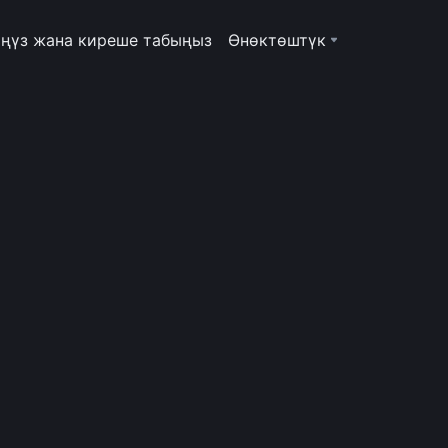
ңүз жана киреше табыңыз
Өнөктөштүк