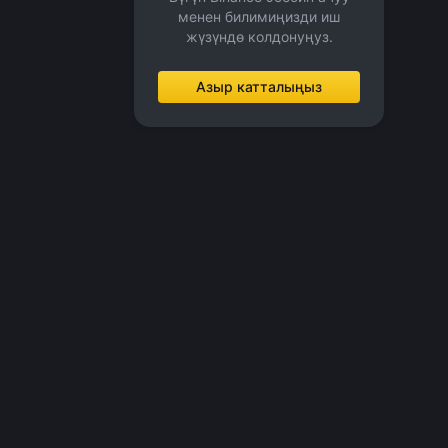
менен билимиңизди иш
жүзүндө колдонуңуз.
Азыр катталыңыз