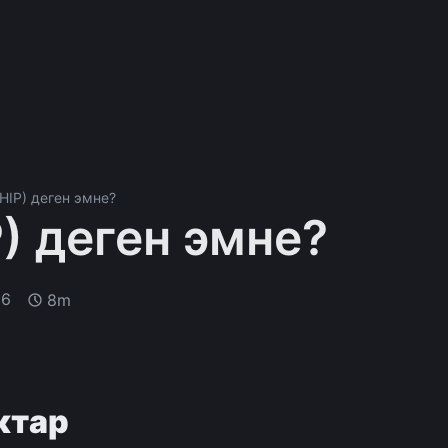
CHIP) деген эмне?
P) деген эмне?
26
8m
ктар