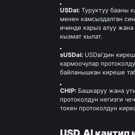
USDai: 
Туруктуу бааны к
менен камсыздалган син
ичинде карыз алуу жана 
кызмат кылат.
sUSDai: 
USDai'дин киреш
кармоочулар протоколду
байланышкан киреше та
CHIP: 
Башкаруу жана ути
протоколдун негизги че
токен протоколдун кире
USD.AI кантип