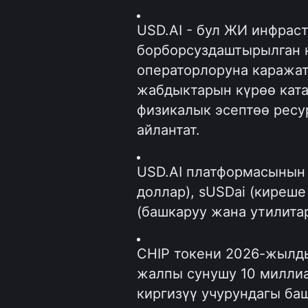
USD.AI - бул ЖИ инфрас
борборсуздаштырылган н
операторлоруна каражат
жабдыктарын күрөө ката
физикалык эсептөө ресу
айлантат.
USD.AI платформасынын ү
доллар), sUSDai (киреше
(башкаруу жана утилита
CHIP токени 2026-жылды
жалпы сунушу 10 миллиар
киргизүү учурундагы баш