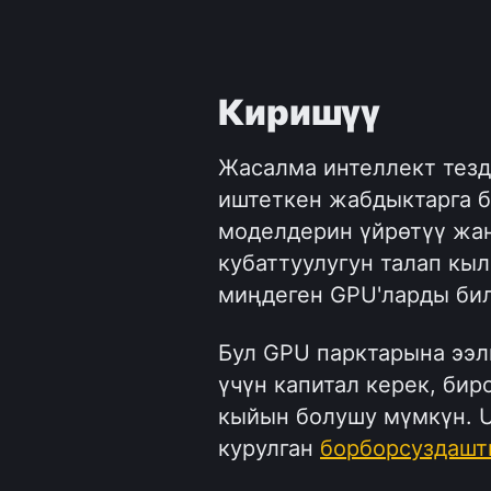
Киришүү
Жасалма интеллект тезд
иштеткен жабдыктарга бо
моделдерин үйрөтүү жан
кубаттуулугун талап кыл
миңдеген GPU'ларды бил
Бул GPU парктарына ээл
үчүн капитал керек, бир
кыйын болушу мүмкүн. US
курулган 
борборсуздашт