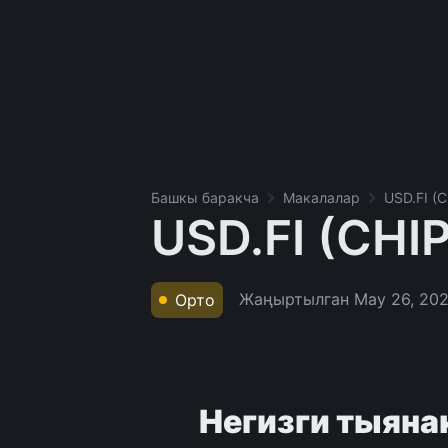
Башкы баракча
Макалалар
USD.FI (
USD.FI (CHI
Жаңыртылган
May 26, 20
Орто
Негизги тыяна