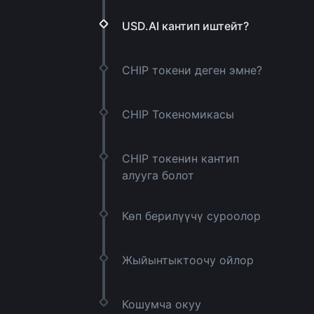
USD.AI кантип иштейт?
CHIP токени деген эмне?
CHIP Токеномикасы
CHIP токенин кантип
алууга болот
Көп берилүүчү суроолор
Жыйынтыктоочу ойлор
Кошумча окуу