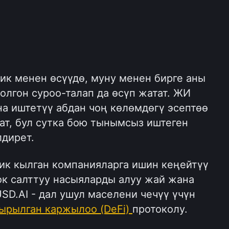
ик менен өсүүдө, муну менен бирге аны 
лгон суроо-талап да өсүп жатат. ЖИ 
а иштетүү абдан чоң көлөмдөгү эсептөө 
ат, бул сутка бою тынымсыз иштеген 
дирет.
ик кылган компанияларга ишин кеңейтүү 
ок салттуу насыяларды алуу жай жана 
D.AI - дал ушул маселени чечүү үчүн 
ырылган каржылоо (DeFi) 
протоколу.