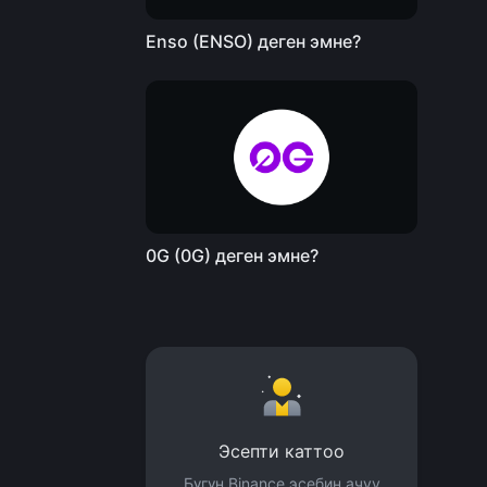
Enso (ENSO) деген эмне?
0G (0G) деген эмне?
Эсепти каттоо
Бүгүн Binance эсебин ачуу