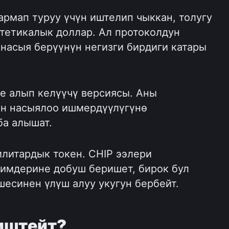
армап туруу үчүн иштелип чыккан, толугу 
тетикалык доллар. Ал протоколдун 
насыя берүүнүн негизги бирдиги катары 
е алып келүүчү версиясы. Аны 
н насыялоо ишмердүүлүгүнө 
ба алышат.
литардык токен. CHIP ээлери 
чимдерине добуш беришет, бирок бул 
шесинен үлүш алуу укугун бербейт.
 иштейт?