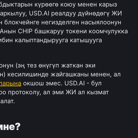
дыктарын күрөөгө коюу менен карыз 
аркылуу, USD.AI реалдуу дүйнөдөгү ЖИ 
 блокчейнге негизделген насыялоонун 
 Анын CHIP башкаруу токени коомчулукка 
ибин калыптандырууга катышууга 
ун (эң тез өнүгүп жаткан эки 
н) кесилишинде жайгашканы менен, ал 
ларына
 окшош эмес. USD.AI - бул 
о протоколу, ал эми ЖИ ал кызмат 
алат.
мне?