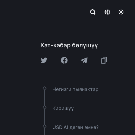
Кат-кабар бөлүшүү
Негизги тыянактар
Киришүү
USD.AI деген эмне?