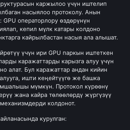
труктурасын каржылоо үчүн иштелип 
ылбаган насыялоо протоколу. Анын 
: GPU операторлору өздөрүнүн 
ялап, кепил мүлк катары колдоно 
нктарга кайрылбастан насыя ала алышат.
йрөтүү үчүн ири GPU паркын иштеткен 
ларды каражаттарды карызга алуу үчүн 
о алат. Бул каражаттар андан кийин 
лууга, ишти кеңейтүүгө же башка 
мшалышы мүмкүн. Протокол күрөөнү 
ерүү жана кайра төлөөлөрдү жүргүзүү 
 механизмдерди колдонот.
 айланасында курулган: