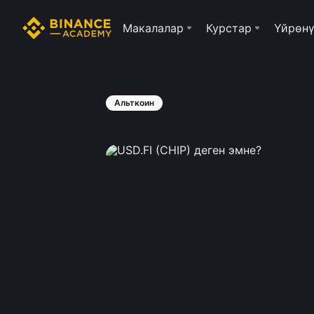
Макалалар
Курстар
Үйрөнү
Альткоин