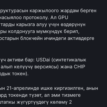
труктурасын каржылоого жардам берген 
асыялоо протоколу. Ал GPU 
тарды карызга алуу үчүн өздөрүнүн 
ры колдонууга мүмкүндүк берип, 
рстарын блокчейн ичиндеги активдерге 
ч активи бар: USDai (синтетикалык 
 алып келүүчү версиясы) жана CHIP 
рдык токен).
н 21-апрелинде ишке киргизилген, анын 
д токенди түзөт, ал эми тизмеге 
тапкы жүгүртүүдөгү көлөмү 2 