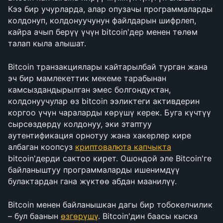
Кээ бир учурларда, алар опузачы программаларды 
колдонуп, колдонуучунун файлдарын шифрлеп, 
кайра ачып берүү үчүн bitcoin'дер менен төлөм 
талап кыла алышат.
Bitcoin транзакциялары кайтарылбай турган жана 
эч бир мамлекеттик мекеме тарабынан 
камсыздандырылган эмес болгондуктан, 
колдонуучулар өз bitcoin ээликтеги активдерин 
коргоо үчүн чараларды көрүшү керек. Буга күчтүү 
сырсөздөрдү колдонуу, эки этаптуу 
аутентификация орнотуу жана хакерлер кире 
албаган коопсуз 
криптовалюта капчыкта
bitcoin'дерди сактоо кирет. Ошондой эле Bitcoin'ге 
байланыштуу программаларды ишенимдүү 
булактардан гана жүктөө абдан маанилүү.
Bitcoin менен байланышкан дагы бир тобокелчилик 
– бул баанын 
өзгөрүшү
. Bitcoin'дин баасы кыска 