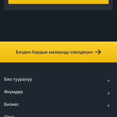
Биздин бардык мазмунду изилдеңиз
Биз тууралуу
Өнүмдөр
Бизнес
Окуу