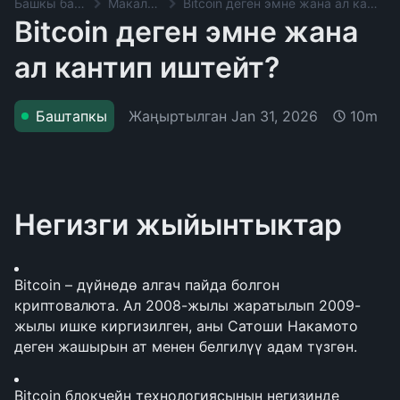
Башкы баракча
Макалалар
Bitcoin деген эмне жана ал кантип иштейт?
Bitcoin деген эмне жана
ал кантип иштейт?
Жаңыртылган
Jan 31, 2026
Баштапкы
10m
Негизги жыйынтыктар
Bitcoin – дүйнөдө алгач пайда болгон 
криптовалюта. Ал 2008-жылы жаратылып 2009-
жылы ишке киргизилген, аны Сатоши Накамото 
деген жашырын ат менен белгилүү адам түзгөн.
Bitcoin блокчейн технологиясынын негизинде 