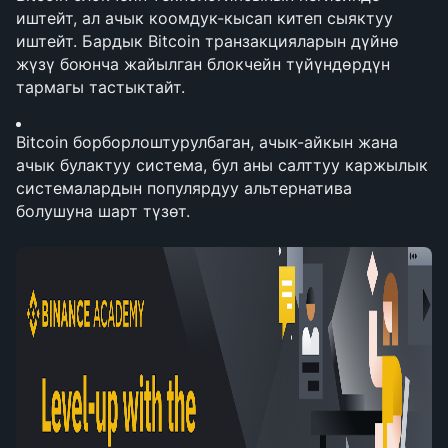
иштейт, ал ачык коомдук-кысап китеп сыяктуу 
иштейт. Бардык Bitcoin транзакцияларын дүйнө 
жүзү боюнча жайылган блокчейн түйүндөрдүн 
тармагы тастыктайт.
Bitcoin борборлоштурулбаган, ачык-айкын жана 
ачык булактуу система, бул аны салттуу каржылык 
системалардын популярдуу альтернатива 
болушуна шарт түзөт.