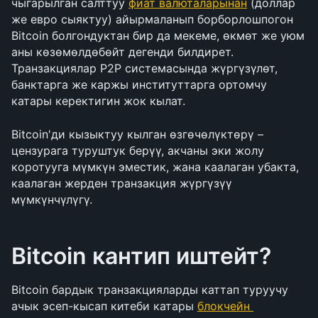
чыгарылган салттуу 
фиат валюталарынан
 (доллар 
же евро сыяктуу) айырмаланып борборлошпогон 
Bitcoin болгондуктан бир да мекеме, өкмөт же уюм 
аны көзөмөлдөбөйт дегенди билдирет. 
Транзакциялар P2P системасында жүргүзүлөт, 
банктарга же каржы институттарга ортомчу 
катары керектигин жок кылат.
Bitcoin'ди кызыктуу кылган өзгөчөлүктөрү – 
цензурага туруштук берүү, акчаны эки жолу 
коротууга мүмкүн эместик, жана каалаган убакта, 
каалаган жерден транзакция жүргүзүү 
мүмкүнчүлүгү.
Bitcoin кантип иштейт?
Bitcoin бардык транзакцияларды каттап туруучу 
ачык эсеп-кысап китеби катары 
блокчейн 