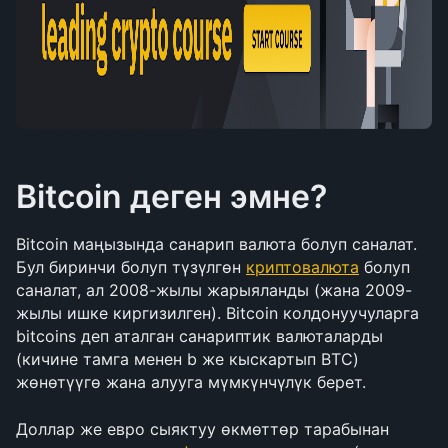
Bitcoin деген эмне?
Bitcoin маңызында санарип валюта болуп саналат. 
Бул биринчи болуп түзүлгөн 
криптовалюта
 болуп 
саналат, ал 2008-жылы жарыяланды (жана 2009-
жылы ишке киргизилген). Bitcoin колдонуучуларга 
bitcoins деп аталган санариптик валюталарды 
(кичине тамга менен b же кыскартып BTC) 
жөнөтүүгө жана алууга мүмкүнчүлүк берет.
Доллар же евро сыяктуу өкмөттөр тарабынан 