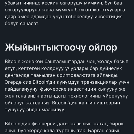
убакыт ичинде кескин өзгөрүшү мүмкүн, бул баа 
өзгөрүүлөрүнө жана мүмкүн болгон жоготууларга 
даяр эмес адамдар үчүн тобокелдүү инвестиция 
болуп саналат.
Жыйынтыктоочу ойлор
Bitcoin жөнөкөй башталыштардан чоң жолду басып 
өтүп, көптөгөн колдонуу учурлары бар дүйнөлүк 
деңгээлде таанылган криптовалютага айланды. 
Эгерде сиз Bitcoin'ди күнүмдүк транзакциялар үчүн 
пайдаланууну, фьючерске инвестиция кылууну же 
жөн гана анын артындагы технологияны үйрөнүүнү 
ойлонуп жатсаңыз, Bitcoin'дин кантип иштээрин 
түшүнүү абдан маанилүү.
Bitcoin'дин фьючерси дагы жазылып жатат, бирок 
анын бул жерде кала турганы так. Барган сайын 