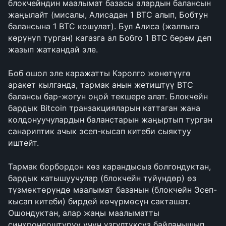
блокчейндин маалымат базасы алардын балансын 
жаңылайт (мисалы, Алисадан 1 BTC алып, Бобтун 
балансына 1 BTC кошулат). Бул Алиса (жалпыга 
көрүнүп турган) кагазга ал Бобго 1 BTC берем деп 
жазып жаткандай эле.
Боб ошол эле каражатты Кэролго жөнөтүүгө 
аракет кылганда, тармак анын жетиштүү BTC 
балансы бар-жогун оңой текшере алат. Блокчейн 
бардык Bitcoin транзакцияларын каттаган жана 
колдонуучулардын баланстарын жаңыртып турган 
санариптик ачык эсеп-кысап китеби сыяктуу 
иштейт.
Тармак борбордон көз карандысыз болгондуктан, 
бардык катышуучулар (блокчейн түйүндөр) өз 
түзмөктөрүндө маалымат базанын (блокчейн Эсеп-
кысап китеби) бирдей көчүрмөсүн сакташат. 
Ошондуктан, алар жаңы маалыматты 
синхрондоштуруу үчүн үзгүлтүксүз байланышып 