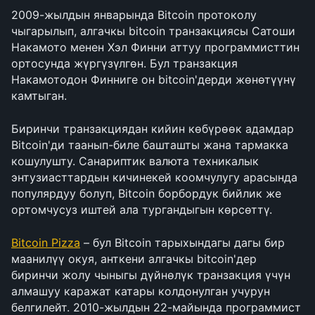
2009-жылдын январында Bitcoin протоколу 
чыгарылып, алгачкы bitcoin транзакциясы Сатоши 
Накамото менен Хэл Финни аттуу программисттин 
ортосунда жүргүзүлгөн. Бул транзакция 
Накамотодон Финниге он bitcoin'дерди жөнөтүүнү 
камтыган.
Биринчи транзакциядан кийин көбүрөөк адамдар 
Bitcoin'ди таанып-биле башташты жана тармакка 
кошулушту. Санариптик валюта техникалык 
энтузиасттардын кичинекей коомчулугу арасында 
популярдуу болуп, Bitcoin борбордук бийлик же 
ортомчусуз иштей ала тургандыгын көрсөттү.
Bitcoin Pizza
 – бул Bitcoin тарыхындагы дагы бир 
маанилүү окуя, анткени алгачкы bitcoin'дер 
биринчи жолу чыныгы дүйнөлүк транзакция үчүн 
алмашуу каражат катары колдонулган учурун 
белгилейт. 2010-жылдын 22-майында программист 