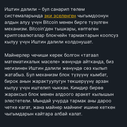
Иштин далили – бул санарип төлөм 
системаларында 
эки эселенген
 чыгымдоонун 
алдын алуу үчүн Bitcoin менен бирге түзүлгөн 
механизм. Bitcoin'ден тышкары, көптөгөн 
криптовалюталар блокчейн тармактарын коопсуз 
кылуу үчүн Иштин далили колдонушат.
Майнерлер чечиши керек болгон «татаал 
математикалык маселе» жөнүндө айтканда, биз 
негизинен Иштин далили жөнүндө сөз кылып 
жатабыз. Бул механизм блок түзүүнү кымбат, 
бирок анын жарактуулугун текшерүүнү арзан 
кылуу үчүн иштелип чыккан. Кимдир бирөө 
жараксыз блок менен алдоого аракет кылышын 
элестетели. Мындай учурда тармак аны дароо 
четке кагат, жана майнер майнинг ишине кеткен 
чыгымдарын кайтара албай калат.