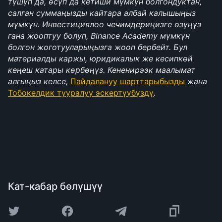
түшүп да, өсүп да кетиши мүмкүн болгондуктан, 
салган суммаңызды кайтара албай калышыңыз 
мүмкүн. Инвестициялоо чечимдериңизге өзүңүз 
гана жооптуу болуп, Binance Academy мүмкүн 
болгон жоготууларыңызга жооп бербейт. Бул 
материалды каржы, юридикалык же кесипкөй 
кеңеш катары көрбөңүз. Кененирээк маалымат 
алгыңыз келсе, 
Пайдалануу шарттарыбызды
 жана 
Тобокелдик тууралуу эскертүүбүздү
.
Кат-кабар бөлүшүү