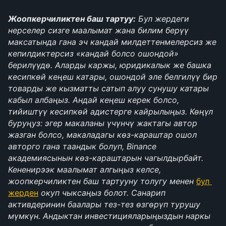
Жоопкерчиликтен баш тартуу:
 Бул жердеги 
нерселер сизге маалымат жана билим берүү 
максатында гана эч кандай милдеттенмелерсиз же 
кепилдиктерсиз «кандай болсо ошондой» 
берилүүдө. Аларды каржы, юридикалык же башка 
кесипкөй кеңеш катары, ошондой эле белгилүү бир 
товарды же кызматты сатып алуу сунушу катары 
кабыл албаңыз. Андай кеңеш керек болсо, 
тийиштүү кесипкөй адистерге кайрылыңыз. Көңүл 
буруңуз: эгер макаланы үчүнчү жактагы автор 
жазган болсо, макаладагы көз-караштар ошол 
авторго гана таандык болуп, Binance 
академиясынын көз-караштарын чагылдырбайт. 
Кененирээк маалымат алгыңыз келсе, 
жоопкерчиликтен баш тартууну толугу менен 
бул 
жерден
 окуп чыксаңыз болот. Санарип 
активдеринин баалары тез-тез өзгөрүп турушу 
мүмкүн. Андыктан инвестицияларыңыздын наркы 