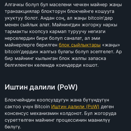
Алгачкы болуп бул маселени чечкен майнер жаңы 
транзакциялар блокторун блокчейнге кошууга 
укуктуу болот. Андан соң, ал жаңы bitcoin'дер 
менен сыйлык алат. Майнингдин жогорку наркы 
тармакты коопсуз кармап туруучу негизги 
нерселердин бири болуп саналат, ал эми 
майнерлерге берилген 
блок сыйлыктары
 «жаңы» 
bitcoin'дердин жалгыз булагы болуп эсептелет. Ар 
бир майнинг кылынган блок жалпы запаска 
белгиленген көлөмдө коиндерди кошот.
Иштин далили (PoW)
Блокчейндин коопсуздугун жана бүтүндүгүн 
сактоо үчүн Bitcoin 
Иштин далили (PoW)
 деген 
консенсус механизмин колдонот. Бул жогоруда 
сүрөттөлгөн майнинг процессинин маанилүү 
бөлүгү.