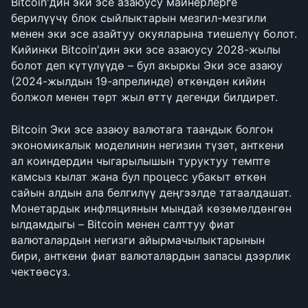
Bitcoin'дин эки эсе азаюусу майнерлерге 
берилүүчү блок сыйлыктарын мезгил-мезгили 
менен эки эсе азайтуу окуяларына тиешелүү болот. 
Кийинки Bitcoin'дин эки эсе азаюусу 2028-жылы 
болот деп күтүлүүдө – бул акыркы Эки эсе азаюу 
(2024-жылдын 19-апрелинде) өткөндөн кийин 
болжол менен төрт жыл өттү дегенди билдирет.
Bitcoin Эки эсе азаюу валютага таандык болгон 
экономикалык моделинин негизин түзөт, анткени 
ал коиндердин чыгарылышын туруктуу темпте 
камсыз кылат жана бул процесс убакыт өткөн 
сайын алдын ала белгилүү деңгээлде татаалдашат. 
Монетардык инфляциянын мындай көзөмөлдөнгөн 
ылдамдыгы – Bitcoin менен салттуу фиат 
валюталардын негизги айырмачылыктарынын 
бири, анткени фиат валюталардын запасы дээрлик 
чектөөсүз.