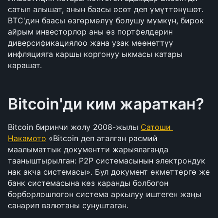
сатып алышат, анын баасы өсөт деп үмүттөнүшөт. 
BTC'дин баасы өзгөрмөлүү болушу мүмкүн, бирок 
айрым инвесторлор аны өз портфелдерин 
диверсификациялоо жана узак мөөнөттүү 
инфляцияга каршы коргонуу ыкмасы катары 
карашат.
Bitcoin'ди ким жараткан?
Bitcoin биринчи жолу 2008-жылы 
Сатоши 
Накамото
 «Bitcoin деп аталган расмий 
маалыматтык документти жарыялаганда 
тааныштырылган: P2P системасынын электрондук 
нак акча системасы». Бул документ өкмөттөргө же 
банк системасына көз каранды болбогон 
борборлошпогон система аркылуу иштеген жаңы 
санарип валютаны сунуштаган.