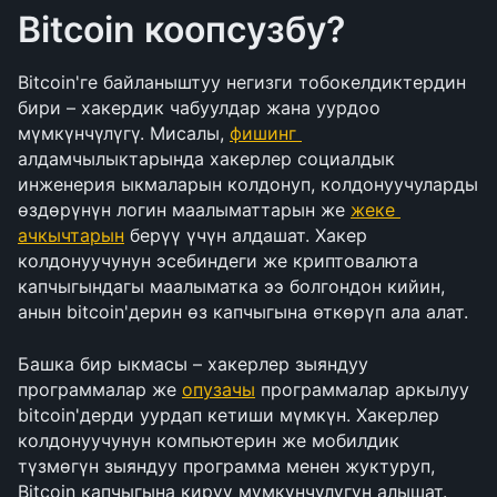
Bitcoin коопсузбу?
Bitcoin'ге байланыштуу негизги тобокелдиктердин 
бири – хакердик чабуулдар жана уурдоо 
мүмкүнчүлүгү. Мисалы, 
фишинг 
алдамчылыктарында хакерлер социалдык 
инженерия ыкмаларын колдонуп, колдонуучуларды 
өздөрүнүн логин маалыматтарын же 
жеке 
ачкычтарын
 берүү үчүн алдашат. Хакер 
колдонуучунун эсебиндеги же криптовалюта 
капчыгындагы маалыматка ээ болгондон кийин, 
анын bitcoin'дерин өз капчыгына өткөрүп ала алат.
Башка бир ыкмасы – хакерлер зыяндуу 
программалар же 
опузачы
 программалар аркылуу 
bitcoin'дерди уурдап кетиши мүмкүн. Хакерлер 
колдонуучунун компьютерин же мобилдик 
түзмөгүн зыяндуу программа менен жуктуруп, 
Bitcoin капчыгына кирүү мүмкүнчүлүгүн алышат. 