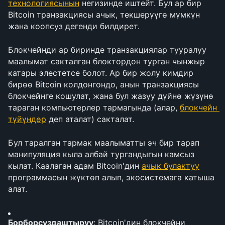
технологиясынын
 негизинде иштейт. Бул ар бир 
Bitcoin транзакциясы ачык, текшерүүгө мүмкүн 
жана коопсуз дегенди билдирет.
Блокчейнди ар биринде транзакциялар тууралуу 
маалымат сакталган блоктордон турган чынжыр 
катары элестетсе болот. Ар бир жолу кимдир 
бирөө Bitcoin колдонгондо, анын транзакциясы 
блокчейнге кошулат, жана бул жазуу дүйнө жүзүнө 
тараган компьютерлер тармагында (алар, 
блокчейн 
түйүндөр
 деп аталат) сакталат.
Бул таралган тармак маалыматты эч бир тарап 
манипуляция кыла албай тургандыгын камсыз 
кылат. Каалаган адам Bitcoin'дин 
ачык булактуу
программасын жүктөп алып, экосистемага катыша 
алат.
Борборсуздаштыруу
: Bitcoin'дин блокчейни 