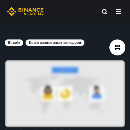
Bitcoin
Криптовалютанын негиздери