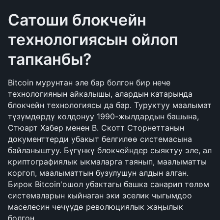
Сатоши блокчейн 
технологиясын ойлоп 
тапканбы?
Bitcoin мурунтан эле бар болгон бир нече 
технологиянын айкалышы, алардын катарында 
блокчейн технологиясы да бар. Туруктуу маалымат 
түзүмдөрдү колдонуу 1990-жылдардын башына, 
Стюарт Хабер менен В. Скотт Сторнеттанын 
документтерди убакыт белгилөө системасына 
байланыштуу. Бүгүнкү блокчейндер сыяктуу эле, ал 
криптографиялык ыкмаларга таянып, маалыматты 
коргоп, маалыматтын бузулушун алдын алган. 
Бирок Bitcoin'ошол убактагы башка санарип төлөм 
системаларын кыйнаган эки эселик чыгымдоо 
маселесин чечүүдө революциялык жаңылык 
болгон.