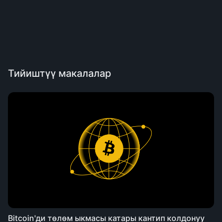
Тийиштүү макалалар
Bitcoin'ди төлөм ыкмасы катары кантип колдонуу