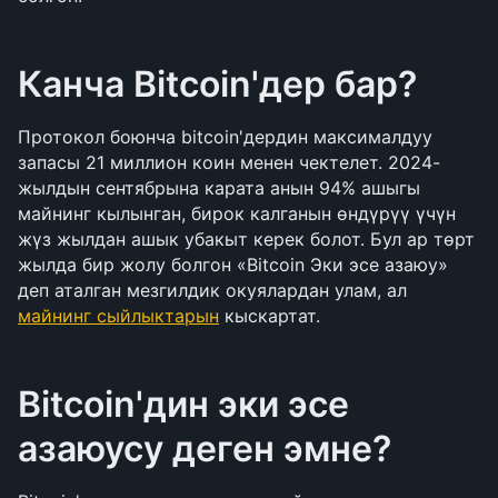
Канча Bitcoin'дер бар?
Протокол боюнча bitcoin'дердин максималдуу 
запасы 21 миллион коин менен чектелет. 2024-
жылдын сентябрына карата анын 94% ашыгы 
майнинг кылынган, бирок калганын өндүрүү үчүн 
жүз жылдан ашык убакыт керек болот. Бул ар төрт 
жылда бир жолу болгон «Bitcoin Эки эсе азаюу» 
деп аталган мезгилдик окуялардан улам, ал 
майнинг сыйлыктарын
 кыскартат.
Bitcoin'дин эки эсе 
азаюусу деген эмне?