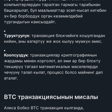
компьютерлердин таралган тармагы тарабынан 
башкарылат, бул маалыматтар эсеп-кысап китебин 
эч бир борбордук орган көзөмөлдөбөй 
тургандыгын камсыздайт.
Туруктуулук
: транзакция блокчейнге кошулгандан 
кийин, аны өзгөртүү же жок кылуу мүмкүн эмес.
Коопсуздук
: транзакциялар криптографиянын 
жардамы менен корголот, ал эми ар бир блокту 
текшерүү татаал математикалык маселелерди 
чечүүнү талап кылат, процесс болсо майнинг деп 
аталат.
BTC транзакциясынын мисалы
Алиса Бобко BTC транзакция кылганда, 