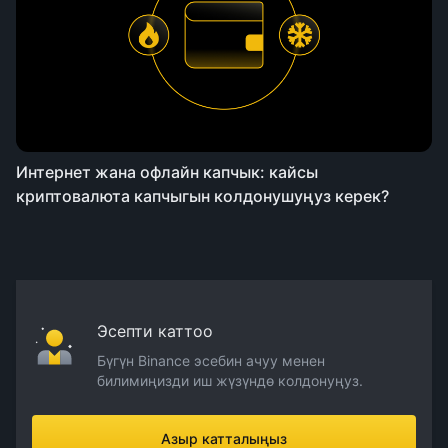
Интернет жана офлайн капчык: кайсы
криптовалюта капчыгын колдонушуңуз керек?
Эсепти каттоо
Бүгүн Binance эсебин ачуу менен
билимиңизди иш жүзүндө колдонуңуз.
Азыр катталыңыз