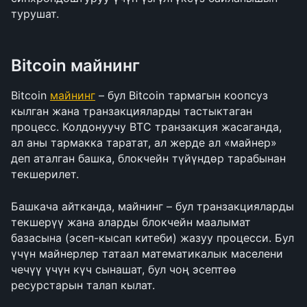
турушат.
Bitcoin майнинг
Bitcoin 
майнинг
 – бул Bitcoin тармагын коопсуз 
кылган жана транзакцияларды тастыктаган 
процесс. Колдонуучу BTC транзакция жасаганда, 
ал аны тармакка таратат, ал жерде ал «майнер» 
деп аталган башка, блокчейн түйүндөр тарабынан 
текшерилет.
Башкача айтканда, майнинг – бул транзакцияларды 
текшерүү жана аларды блокчейн маалымат 
базасына (эсеп-кысап китеби) жазуу процесси. Бул 
үчүн майнерлер татаал математикалык маселени 
чечүү үчүн күч сынашат, бул чоң эсептөө 
ресурстарын талап кылат.