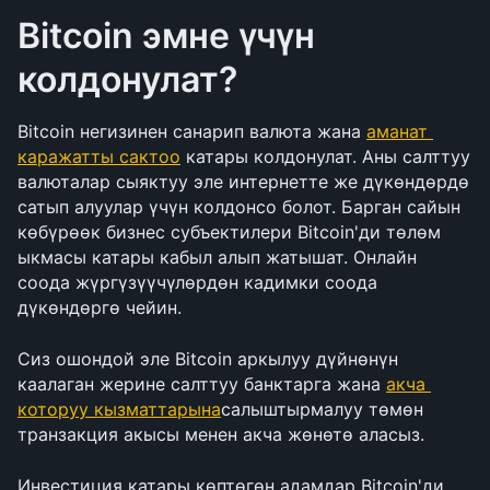
Bitcoin эмне үчүн 
колдонулат?
Bitcoin негизинен санарип валюта жана 
аманат 
каражатты сактоо
 катары колдонулат. Аны салттуу 
валюталар сыяктуу эле интернетте же дүкөндөрдө 
сатып алуулар үчүн колдонсо болот. Барган сайын 
көбүрөөк бизнес субъектилери Bitcoin'ди төлөм 
ыкмасы катары кабыл алып жатышат. Онлайн 
соода жүргүзүүчүлөрдөн кадимки соода 
дүкөндөргө чейин. 
Сиз ошондой эле Bitcoin аркылуу дүйнөнүн 
каалаган жерине салттуу банктарга жана 
акча 
которуу кызматтарына
салыштырмалуу төмөн 
транзакция акысы менен акча жөнөтө аласыз.
Инвестиция катары көптөгөн адамдар Bitcoin'ди 