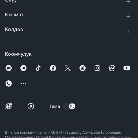
Кызмат
Колдоо
Коомчулук
Тема
Binance компаниясынын ADGM түзүмдөрү Абу-Даби Глобалдык
Маркеттеринин (ADGM) Каржылык кызматтарды жөнгө салуу органы