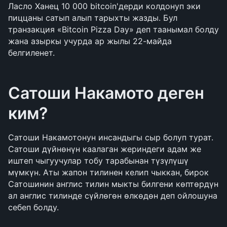
Ласло Ханец 10 000 bitcoin'дерди колдонуп эки 
пиццаны сатып алып тарыхты жазды. Бул 
транзакция «Bitcoin Pizza Day» деп таанымал болду 
жана азыркы учурда ар жылы 22-майда 
белгиленет.
Сатоши Накамото деген 
ким?
Сатоши Накамотонун инсандыгы сыр болуп турат. 
Сатоши дүйнөнүн каалаган жериндеги адам же 
иштеп чыгуучулар тобу тарабынан түзүлүшү 
мүмкүн. Аты жапон тилинен келип чыккан, бирок 
Сатошинин англис тилин мыкты билгени көптөрдүн 
ал англис тилинде сүйлөгөн өлкөдөн деп ойлошуна 
себеп болду.