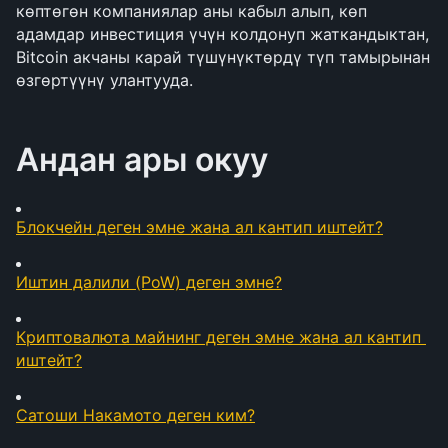
көптөгөн компаниялар аны кабыл алып, көп 
адамдар инвестиция үчүн колдонуп жаткандыктан, 
Bitcoin акчаны карай түшүнүктөрдү түп тамырынан 
өзгөртүүнү улантууда.
Андан ары окуу
Блокчейн деген эмне жана ал кантип иштейт?
Иштин далили (PoW) деген эмне?
Криптовалюта майнинг деген эмне жана ал кантип 
иштейт?
Сатоши Накамото деген ким?