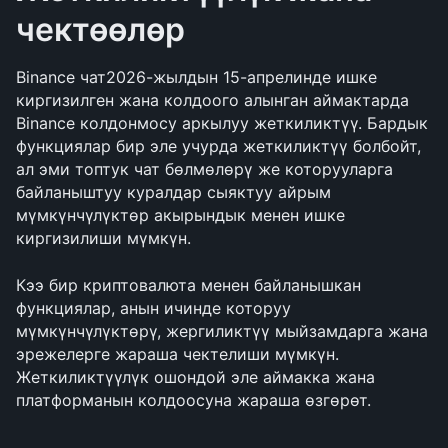
чектөөлөр
Binance чат2026-жылдын 15-апрелинде ишке 
киргизилген жана колдоого алынган аймактарда 
Binance колдонмосу аркылуу жеткиликтүү. Бардык 
функциялар бир эле учурда жеткиликтүү болбойт, 
ал эми топтук чат бөлмөлөрү же которууларга 
байланыштуу куралдар сыяктуу айрым 
мүмкүнчүлүктөр акырындык менен ишке 
киргизилиши мүмкүн.
Кээ бир криптовалюта менен байланышкан 
функциялар, анын ичинде которуу 
мүмкүнчүлүктөрү, жергиликтүү мыйзамдарга жана 
эрежелерге жараша чектелиши мүмкүн. 
Жеткиликтүүлүк ошондой эле аймакка жана 
платформанын колдоосуна жараша өзгөрөт.