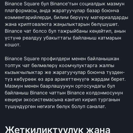
Binance Square бул Binance'тын социалдык мазмун 
платформасы, анда жаратуучулар базар боюнча 
комментарийлерди, билим берүүчү материалдарды 
жана криптовалюта жаңылыктарын бөлүшүшөт. 
Binance чат болсо бул тажрыйбаны кеңейтип, анын 
үстүнө реалдуу убакыттагы байланыш катмарын 
кошот.
Binance Square профилдери менен байланышкан 
топтук чат бөлмөлөрү коомчулуктарга жалпы 
кызыкчылыктар же жаратуучулар боюнча түздөн-
түз көбүрөөк өз ара аракеттенүүгө жардам берет. 
Мазмун менен баарлашуунун ортосундагы бул 
байланыш Binance чаттын Binance колдонмосунун 
кеңири экосистемасына кантип кирип турганын 
түшүндүргөн негизги бөлүк болуп саналат.
Жеткиликтүүлүк жана 