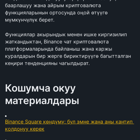
баарлашуу жана айрым криптовалюта 
функцияларынын ортосунда оңой өтүүгө 
мүмкүнчүлүк берет.
Функциялар акырындык менен ишке киргизилип 
жаткандыктан, Binance чат криптовалюта 
платформаларында байланыш жана каржы 
куралдарын бир жерге бириктирүүгө багытталган 
кеңири тенденцияны чагылдырат.
Кошумча окуу 
материалдары
Binance Square көндүмү: бул эмне жана аны кантип 
колдонуу керек