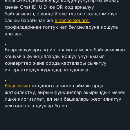
Binance колдонмосунда колдонуучулар башкалар 
менен Chat ID, UID же QR-код аркылуу 
байланышып, ошондой эле түз эле колдонмонун 
башкы барагынан же 
Binance Square 
профилдеринен топтук чат бөлмөлөрүнө кошула 
алышат.
Баарлашууларга криптовалюта менен байланышкан 
кошумча функцияларды кошуу үчүн кызыл 
конверттер жана соода карталары сыяктуу 
интерактивдүү куралдар колдонулат.
Binance чат
 колдоого алынган аймактарда 
жеткиликтүү, айрым функциялар акырындык менен 
ишке киргизилет, ал эми башкалары жергиликтүү 
чектөөлөргө дуушар болот.