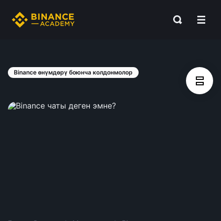
Binance өнүмдөрү боюнча колдонмолор