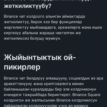
жеткиликтүүбү?
Binance чат колдоого алынган аймактарда 
жеткиликтүү, бирок кээ бир функциялар 
жергиликтүү мыйзамдарга, эрежелерге жана ишке 
киргизүү абалына жараша чектелген же 
жеткиликсиз болушу мүмкүн.
Жыйынтыктык ой-
пикирлер
Binance чат билдирүү алмашууну, социалдык өз ара 
аракеттенүүнү жана криптовалюта менен 
байланышкан куралдарды бир эле колдонмонун 
ичиндеги тажрыйбада бириктирет. Binance Square 
колдонгон же жалпысынан Binance колдонмосун 
пайдаланган колдонуучулар үчүн ал мазмун, 