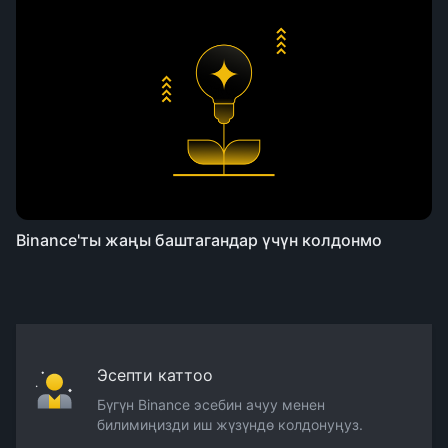
Binance'ты жаңы баштагандар үчүн колдонмо
Эсепти каттоо
Бүгүн Binance эсебин ачуу менен
билимиңизди иш жүзүндө колдонуңуз.