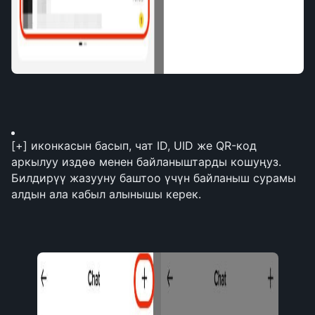
[+] иконкасын басып, чат ID, UID же QR-код 
аркылуу издөө менен байланыштарды кошуңуз. 
Билдирүү жазууну баштоо үчүн байланыш сурамы 
алдын ала кабыл алынышы керек.