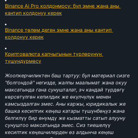
Binance Ai Pro колдонмосу: бул эмне жана аны 
кантип колдонуу керек
Binance төлөм деген эмне жана аны кантип 
колдонуу керек
Криптовалюта капчыгынын түрлөрүнүн 
түшүндүрмөсү
Жоопкерчиликтен баш тартуу: бул материал сизге 
"болгондой" негизде, жалпы маалымат жана окуу 
максатында гана сунушталат, эч кандай түрдөгү 
көрсөтүлгөн кепилдик же өкүлчүлүк менен 
камсыздалган эмес. Аны каржы, юридикалык же 
башка кесиптик кеңеш катары түшүнбөңүз жана 
белгилүү бир өнүмдү же кызматты сатып алууну 
сунуштоо максатында эмес. Сиз тиешелүү 
кесиптик кеңешчилерден өз алдынча кеңеш 