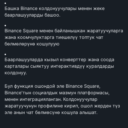
Башка Binance колдонуучулары менен жеке 
баарлашууларды башоо.
Binance Square менен байланышкан жаратуучуларга 
жана коомчулуктарга тиешелүү топтук чат 
бөлмөлөрүнө кошулуую
Баарлашууларда кызыл конверттер жана соода 
карталары сыяктуу интерактивдүү куралдарды 
колдонуу.
Бул функция ошондой эле Binance Square, 
Binance'тын социалдык мазмун платформасы, 
менен интеграцияланган. Колдонуучулар 
жаратуучунун профилине кирип, ошол жерден түз 
эле анын чат бөлмөсүнө кошула алышат.