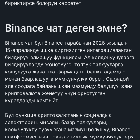
бириктирсе болорун көрсөтөт.
Binance чат деген эмне?
Binance чат бул Binance тарабынан 2026-жылдын 
15-апрелинде ишке киргизилген интеграцияланган 
билдирүү алмашуу функциясы. Ал колдонуучуларга 
билдирүүлөрдү жөнөтүүгө, топтук талкууларга 
кошулууга жана платформадагы башка адамдар 
менен баарлашууга мүмкүнчүлүк берет. Ошондой 
эле соодага байланышкан мазмунду бөлүшүү жана 
криптовалюта жөнөтүү үчүн орнотулган 
куралдарды камтыйт.
Бул функция криптовалютанын социалдык 
аспекттерин, мисалы, базар талкуулары, 
коомчулукту түзүү жана мазмун бөлүшүү, Binance 
платформасынын транзакциялык мүмкүнчүлүктөрү 