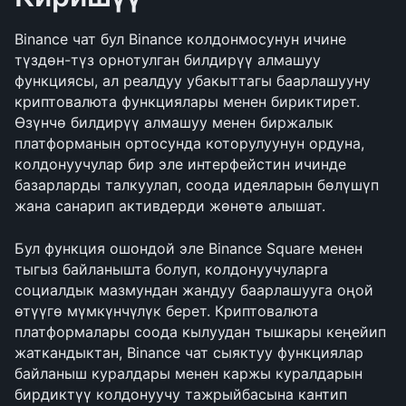
Binance чат бул Binance колдонмосунун ичине 
түздөн-түз орнотулган билдирүү алмашуу 
функциясы, ал реалдуу убакыттагы баарлашууну 
криптовалюта функциялары менен бириктирет. 
Өзүнчө билдирүү алмашуу менен биржалык 
платформанын ортосунда которулуунун ордуна, 
колдонуучулар бир эле интерфейстин ичинде 
базарларды талкуулап, соода идеяларын бөлүшүп 
жана санарип активдерди жөнөтө алышат.
Бул функция ошондой эле Binance Square менен 
тыгыз байланышта болуп, колдонуучуларга 
социалдык мазмундан жандуу баарлашууга оңой 
өтүүгө мүмкүнчүлүк берет. Криптовалюта 
платформалары соода кылуудан тышкары кеңейип 
жаткандыктан, Binance чат сыяктуу функциялар 
байланыш куралдары менен каржы куралдарын 
бирдиктүү колдонуучу тажрыйбасына кантип 