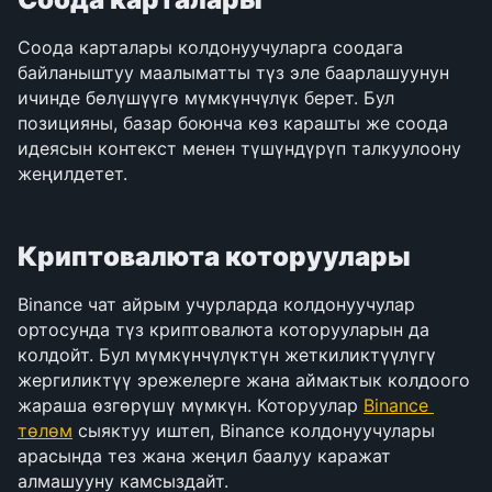
Соода карталары колдонуучуларга соодага 
байланыштуу маалыматты түз эле баарлашуунун 
ичинде бөлүшүүгө мүмкүнчүлүк берет. Бул 
позицияны, базар боюнча көз карашты же соода 
идеясын контекст менен түшүндүрүп талкуулоону 
жеңилдетет.
Криптовалюта которуулары
Binance чат айрым учурларда колдонуучулар 
ортосунда түз криптовалюта которууларын да 
колдойт. Бул мүмкүнчүлүктүн жеткиликтүүлүгү 
жергиликтүү эрежелерге жана аймактык колдоого 
жараша өзгөрүшү мүмкүн. Которуулар 
Binance 
төлөм
 сыяктуу иштеп, Binance колдонуучулары 
арасында тез жана жеңил баалуу каражат 
алмашууну камсыздайт.