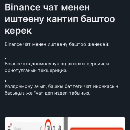
Binance чат менен 
иштөөну кантип баштоо 
керек
Binance чат менен иштөөнү баштоо жөнөкөй:
Binance колдонмосунун эң акыркы версиясы 
орнотулганын текшериңиз.
Колдонмону ачып, башкы беттеги чат иконкасын 
басыңыз же "чат деп издеп табыңыз.