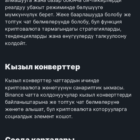
алмашууга жана базар боюнча ой-пикирлерди 
реалдуу убакыт режиминде бөлүшүүгө 
мүмкүнчүлүк берет. Жеке баарлашууда болобу же 
топтук чат бөлмөлөрүндө болобу, бул функция 
криптовалюта тармагындагы стратегияларды, 
тенденцияларды жана өнүгүүлөрдү талкуулоону 
колдойт.
Кызыл конверттер
Кызыл конверттер чаттардын ичинде 
криптовалюта жөнөтүүнүн санариптик ыкмасы. 
Binance чатта колдонуучулар кызыл конверттерди 
байланыштарына же топтук чат бөлмөлөрүнө 
жөнөтө алышат, бул криптовалюта которууларга 
социалдык элемент кошот.
Соода карталары