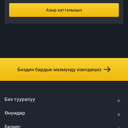
Азыр катталыңыз
Биздин бардык мазмунду изилдеңиз
Биз тууралуу
Өнүмдөр
Бизнес