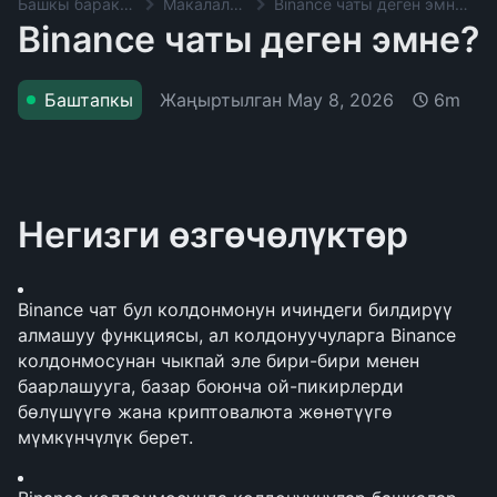
Башкы баракча
Макалалар
Binance чаты деген эмне?
Binance чаты деген эмне?
Жаңыртылган
May 8, 2026
Баштапкы
6m
Негизги өзгөчөлүктөр
Binance чат бул колдонмонун ичиндеги билдирүү 
алмашуу функциясы, ал колдонуучуларга Binance 
колдонмосунан чыкпай эле бири-бири менен 
баарлашууга, базар боюнча ой-пикирлерди 
бөлүшүүгө жана криптовалюта жөнөтүүгө 
мүмкүнчүлүк берет.