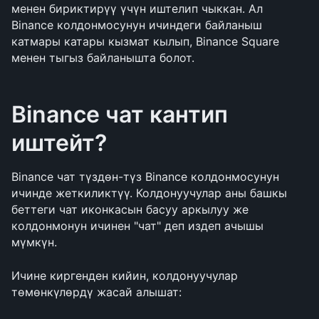
менен бириктирүү үчүн иштелип чыккан. Ал 
Binance колдонмосунун ичиндеги байланыш 
катмары катары кызмат кылып, Binance Square 
менен тыгыз байланышта болот.
Binance чат кантип 
иштейт?
Binance чат түздөн-түз Binance колдонмосунун 
ичинде жеткиликтүү. Колдонуучулар аны башкы 
беттеги чат иконкасын басуу аркылуу же 
колдонмонун ичинен "чат" деп издеп ачышы 
мүмкүн.
Ичине киргенден кийин, колдонуучулар 
төмөнкүлөрдү жасай алышат: