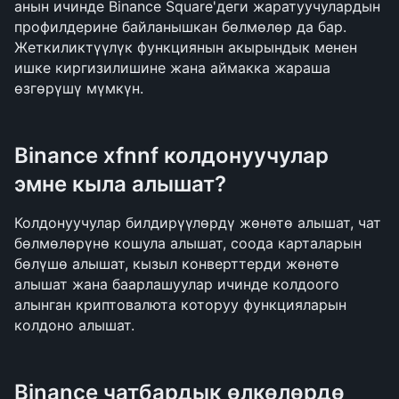
анын ичинде Binance Square'деги жаратуучулардын 
профилдерине байланышкан бөлмөлөр да бар. 
Жеткиликтүүлүк функциянын акырындык менен 
ишке киргизилишине жана аймакка жараша 
өзгөрүшү мүмкүн.
Binance xfnnf колдонуучулар 
эмне кыла алышат?
Колдонуучулар билдирүүлөрдү жөнөтө алышат, чат 
бөлмөлөрүнө кошула алышат, соода карталарын 
бөлүшө алышат, кызыл конверттерди жөнөтө 
алышат жана баарлашуулар ичинде колдоого 
алынган криптовалюта которуу функцияларын 
колдоно алышат.
Binance чатбардык өлкөлөрдө 