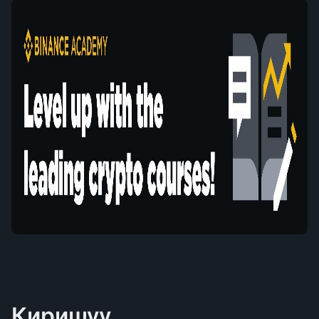
Киришүү