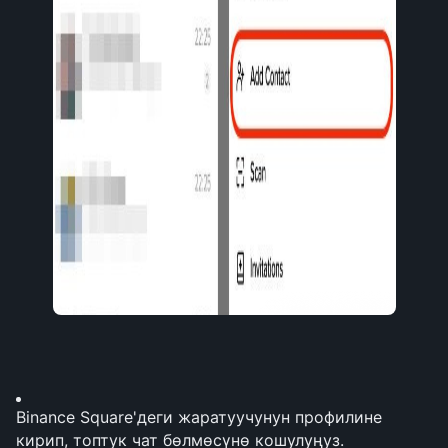
Binance Square'деги жаратуучунун профилине 
кирип, топтук чат бөлмөсүнө кошулуңуз.