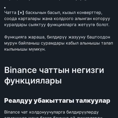
Чатта 
[+]
 баскычын басып, кызыл конверттер, 
соода карталары жана колдоого алынган которуу 
куралдары сыяктуу функцияларга жетүүгө болот.
Функцияга жараша, билдирүү жазууну баштоодон 
мурун байланыш сурамдары кабыл алынышы талап 
кылынышы мүмкүн.
Binance чаттын негизги 
функциялары
Реалдуу убакыттагы талкуулар
Binance чат колдонуучуларга билдирүүлөрдү 