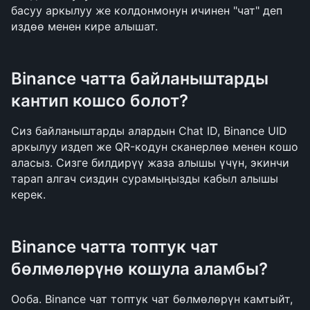
басуу аркылуу же колдонмонун ичинен "чат" деп 
издөө менен кире алышат.
Binance чатта байланыштарды 
кантип кошсо болот?
Сиз байланыштарды алардын Chat ID, Binance UID 
аркылуу издеп же QR-кодун сканерлөө менен кошо 
аласыз. Сизге билдирүү жаза алышы үчүн, экинчи 
тарап алгач сиздин сурамыңызды кабыл алышы 
керек.
Binance чатта топтук чат 
бөлмөлөрүнө кошула аламбы?
Ооба. Binance чат топтук чат бөлмөлөрүн камтыйт, 