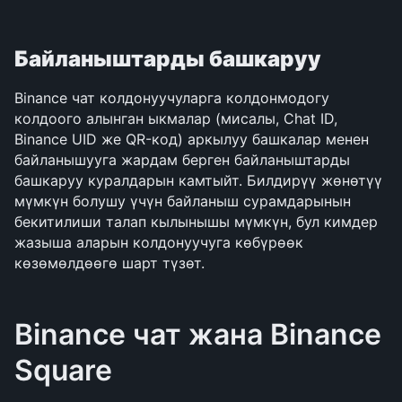
Байланыштарды башкаруу
Binance чат колдонуучуларга колдонмодогу 
колдоого алынган ыкмалар (мисалы, Chat ID, 
Binance UID же QR-код) аркылуу башкалар менен 
байланышууга жардам берген байланыштарды 
башкаруу куралдарын камтыйт. Билдирүү жөнөтүү 
мүмкүн болушу үчүн байланыш сурамдарынын 
бекитилиши талап кылынышы мүмкүн, бул кимдер 
жазыша аларын колдонуучуга көбүрөөк 
көзөмөлдөөгө шарт түзөт.
Binance чат жана Binance 
Square