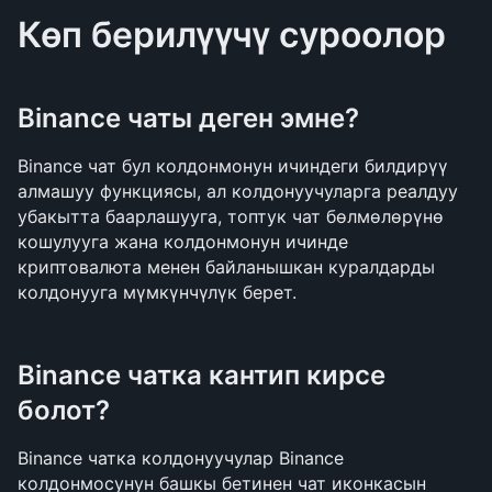
Көп берилүүчү суроолор
Binance чаты деген эмне?
Binance чат бул колдонмонун ичиндеги билдирүү 
алмашуу функциясы, ал колдонуучуларга реалдуу 
убакытта баарлашууга, топтук чат бөлмөлөрүнө 
кошулууга жана колдонмонун ичинде 
криптовалюта менен байланышкан куралдарды 
колдонууга мүмкүнчүлүк берет.
Binance чатка кантип кирсе 
болот?
Binance чатка колдонуучулар Binance 
колдонмосунун башкы бетинен чат иконкасын 