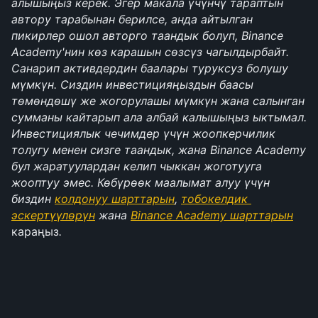
алышыңыз керек. Эгер макала үчүнчү тараптын 
автору тарабынан берилсе, анда айтылган 
пикирлер ошол авторго таандык болуп, Binance 
Academy'нин көз карашын сөзсүз чагылдырбайт. 
Санарип активдердин баалары туруксуз болушу 
мүмкүн. Сиздин инвестицияңыздын баасы 
төмөндөшү же жогорулашы мүмкүн жана салынган 
сумманы кайтарып ала албай калышыңыз ыктымал. 
Инвестициялык чечимдер үчүн жоопкерчилик 
толугу менен сизге таандык, жана Binance Academy 
бул жаратуулардан келип чыккан жоготууга 
жооптуу эмес. Көбүрөөк маалымат алуу үчүн 
биздин 
колдонуу шарттарын
, 
тобокелдик 
эскертүүлөрүн
 жана 
Binance Academy шарттарын
караңыз
.