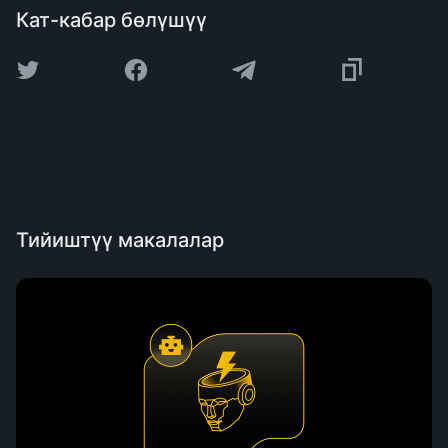
Кат-кабар бөлүшүү
Тийиштүү макалалар