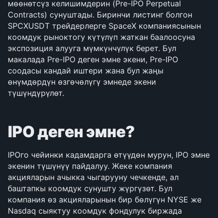
мөөнөтсүз келишимдерин (Pre-IPO Perpetual 
Contracts) сунуштады. Биринчи листинг болгон 
SPCXUSDT трейдерлерге SpaceX компаниясынын 
коомдук рыноктогу күтүлүп жаткан баалоосуна 
экспозиция алууга мүмкүнчүлүк берет. Бул 
макалада Pre-IPO деген эмне экени, Pre-IPO 
соодасы кандай иштери жана бул жаңы 
өнүмдөрдүн өзгөчөлүгү эмнеде экени 
түшүндүрүлөт.
IPO деген эмне?
IPOго чейинки кадамдарга өтүүдөн мурун, IPO эмне 
экенин түшүнүү пайдалуу. Жеке компания 
акцияларын ачыкка чыгарууну чечкенде, ал 
баштапкы коомдук сунушту жүргүзөт. Бул 
компания өз акцияларынын бир бөлүгүн NYSE же 
Nasdaq сыяктуу коомдук фондулук биржада 