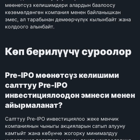
мөөнөтсүз келишимдери алардын баалоосу 
көзөмөлдөнгөн компания менен байланышкан 
эмес, ал тарабынан демөөрчүлүк кылынбайт жана 
колдоого алынбайт.
Көп берилүүчү суроолор
Pre-IPO мөөнөтсүз келишими 
салттуу Pre-IPO 
инвестициялоодон эмнеси менен 
айырмаланат?
Салттуу Pre-IPO инвестициялоо жеке менчик 
компаниянын чыныгы акцияларын сатып алууну 
камтыйт жана көбүнчө жогорку минималдуу 