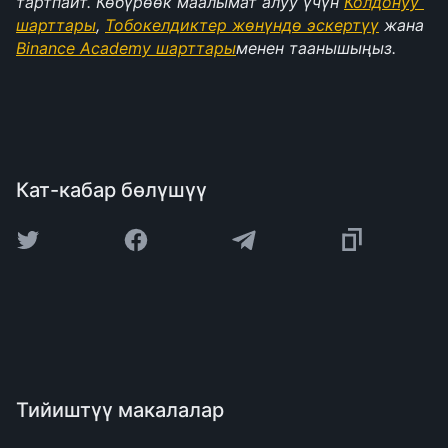
тартпайт. Көбүрөөк маалымат алуу үчүн 
Колдонуу 
шарттары
, 
Тобокелдиктер жөнүндө эскертүү
 жана 
Binance Academy шарттары
менен таанышыңыз.
Кат-кабар бөлүшүү
Тийиштүү макалалар