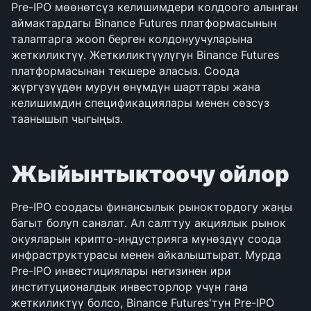
Pre-IPO мөөнөтсүз келишимдери колдоого алынган 
аймактардагы Binance Futures платформасынын 
талаптарга жооп берген колдонуучуларына 
жеткиликтүү. Жеткиликтүүлүгүн Binance Futures 
платформасынан текшере аласыз. Соода 
жүргүзүүдөн мурун өнүмдүн шарттары жана 
келишимдин спецификациялары менен сөзсүз 
таанышып чыгыңыз.
Жыйынтыктоочу ойлор
Pre-IPO соодасы финансылык рыноктордогу жаңы 
багыт болуп саналат. Ал салттуу акциялык рынок 
окуяларын крипто-индустрияга мүнөздүү соода 
инфраструктурасы менен айкалыштырат. Мурда 
Pre-IPO инвестициялары негизинен ири 
институционалдык инвесторлор үчүн гана 
жеткиликтүү болсо, Binance Futures'тун Pre-IPO 