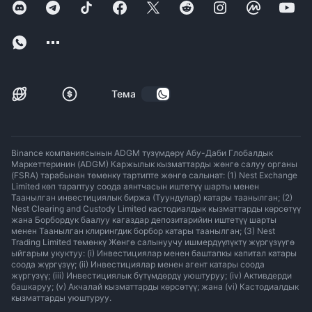
Тема
Binance компаниясынын ADGM түзүмдөрү Абу-Даби Глобалдык
Маркеттеринин (ADGM) Каржылык кызматтарды жөнгө салуу органы
(FSRA) тарабынан төмөнкү тартипте жөнгө салынат: (1) Nest Exchange
Limited көп тараптуу соода аянтчасын иштетүү шарты менен
Таанылган инвестициялык биржа (Туундулар) катары таанылган; (2)
Nest Clearing and Custody Limited кастодиалдык кызматтарды көрсөтүү
жана Борбордук баалуу кагаздар депозитарийин иштетүү шарты
менен Таанылган клирингдик борбор катары таанылган; (3) Nest
Trading Limited төмөнкү Жөнгө салынуучу ишмердүүлүктү жүргүзүүгө
ыйгарым укуктуу: (i) Инвестициялар менен баштапкы капитал катары
соода жүргүзүү; (ii) Инвестициялар менен агент катары соода
жүргүзүү; (iii) Инвестициялык бүтүмдөрдү уюштуруу; (iv) Активдерди
башкаруу; (v) Акчалай кызматтарды көрсөтүү; жана (vi) Кастодиалдык
кызматтарды уюштуруу.