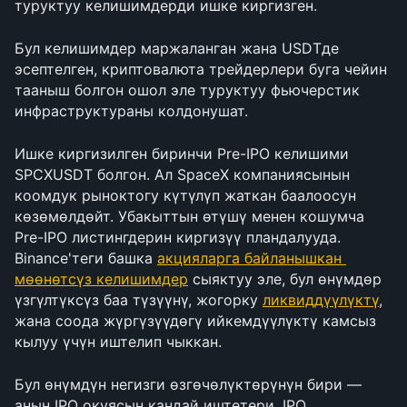
туруктуу келишимдерди ишке киргизген.
Бул келишимдер маржаланган жана USDTде 
эсептелген, криптовалюта трейдерлери буга чейин 
тааныш болгон ошол эле туруктуу фьючерстик 
инфраструктураны колдонушат.
Ишке киргизилген биринчи Pre-IPO келишими 
SPCXUSDT болгон. Ал SpaceX компаниясынын 
коомдук рыноктогу күтүлүп жаткан баалоосун 
көзөмөлдөйт. Убакыттын өтүшү менен кошумча 
Pre-IPO листингдерин киргизүү пландалууда. 
Binance'теги башка 
акцияларга байланышкан 
мөөнөтсүз келишимдер
 сыяктуу эле, бул өнүмдөр 
үзгүлтүксүз баа түзүүнү, жогорку 
ликвиддүүлүктү
, 
жана соода жүргүзүүдөгү ийкемдүүлүктү камсыз 
кылуу үчүн иштелип чыккан.
Бул өнүмдүн негизги өзгөчөлүктөрүнүн бири — 
анын IPO окуясын кандай иштетери. IPO 