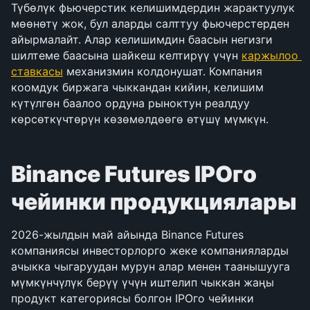
Түбөлүк фьючерстик келишимдердин жарактуулук 
мөөнөтү жок, бул аларды салттуу фьючерстерден 
айырмалайт. Алар келишимдин баасын негизги 
шилтеме баасына шайкеш келтирүү үчүн 
каржылоо 
ставкасы
 механизмин колдонушат. Компания 
коомдук биржага чыккандан кийин, келишим 
күтүлгөн баалоо ордуна рыноктун реалдуу 
көрсөткүчтөрүн көзөмөлдөөгө өтүшү мүмкүн.
Binance Futures IPOго 
чейинки продукциялары
2026-жылдын май айында Binance Futures 
компаниясы инвесторлорго жеке компанияларды 
ачыкка чыгаруудан мурун алар менен таанышууга 
мүмкүнчүлүк берүү үчүн иштелип чыккан жаңы 
продукт категориясы болгон IPOго чейинки 