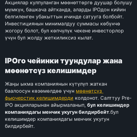
Акциялар кулпуланган мөөнөттөргө дуушар болушу 
мүмкүн, башкача айтканда, аларды IPOдон кийин 
белгиленген убакыттын ичинде сатууга болбойт. 
Инвестициянын минималдуу суммасы көбүнчө 
жогору болот, бул көпчүлүк чекене инвесторлор 
үчүн бул жолду жеткиликсиз кылат.
IPOго чейинки туундулар жана 
мөөнөтсүз келишимдер
Жаңы ыкма компаниянын күтүлүп жаткан 
баалоосун көзөмөлдөө үчүн 
мөөнөтсүз 
фьючерстик келишимдерди
 колдонот. Салттуу Pre-
IPO акцияларынан айырмаланып, 
бул келишимдер 
компаниядагы менчик укугун билдирбейт
.бул 
келишимдер компаниядагы менчик укугун 
билдирбейт.