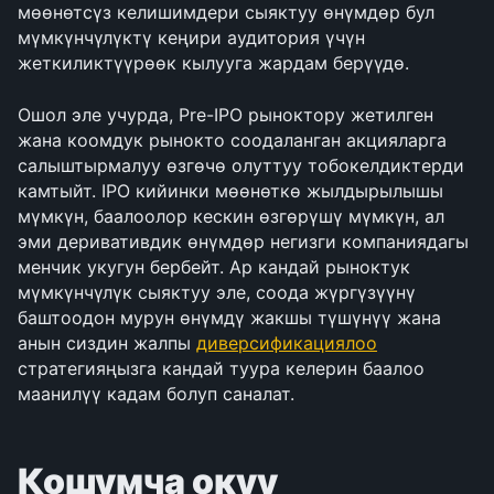
мөөнөтсүз келишимдери сыяктуу өнүмдөр бул 
мүмкүнчүлүктү кеңири аудитория үчүн 
жеткиликтүүрөөк кылууга жардам берүүдө.
Ошол эле учурда, Pre-IPO рыноктору жетилген 
жана коомдук рынокто соодаланган акцияларга 
салыштырмалуу өзгөчө олуттуу тобокелдиктерди 
камтыйт. IPO кийинки мөөнөткө жылдырылышы 
мүмкүн, баалоолор кескин өзгөрүшү мүмкүн, ал 
эми деривативдик өнүмдөр негизги компаниядагы 
менчик укугун бербейт. Ар кандай рыноктук 
мүмкүнчүлүк сыяктуу эле, соода жүргүзүүнү 
баштоодон мурун өнүмдү жакшы түшүнүү жана 
анын сиздин жалпы 
диверсификациялоо
стратегияңызга кандай туура келерин баалоо 
маанилүү кадам болуп саналат.
Кошумча окуу