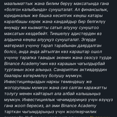
маалыматтык жана билим берүү максатында гана 
«болгон калыбында» сунушталат. Ал финансылык, 
юридикалык же башка кесиптик кеңеш катары 
каралбашы керек жана кандайдыр бир белгилүү 
өнүмдү же кызматты сатып алууну сунуштоо 
максатын көздөбөйт. Тиешелүү адистерден өз 
алдынча кеңеш алууңуз сунушталат. Эгерде 
материал үчүнчү тарап тарабынан даярдалган 
болсо, анда анда айтылган көз караштар ошол 
үчүнчү тарапка таандык экенин жана сөзсүз түрдө 
Binance Academy'нин көз карашын чагылдырбай 
турганын эске алыңыз. Санариптик активдердин 
баалары өзгөрмөлүү болушу мүмкүн. 
Инвестицияңыздын наркы төмөндөшү же 
жогорулашы мүмкүн жана сиз салган каражатты 
толугу менен кайтарып ала албай калышыңыз 
мүмкүн. Инвестициялык чечимдериңиз үчүн өзүңүз 
гана жооп бересиз, ал эми Binance Academy 
тарткан чыгымдарыңыз үчүн жоопкерчилик 