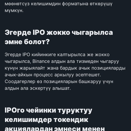
мөөнөтсүз келишимдин форматына өткөрүшү 
мүмкүн.
Эгерде IPO жокко чыгарылса 
эмне болот?
Эгерде IPO кийинкиге калтырылса же жокко 
чыгарылса, Binance алдын ала тизмеден чыгаруу 
күнүн жарыялайт жана бардык ачык позицияларды 
ачык-айкын процесс аркылуу эсептешет. 
Соодагерлер өз позицияларын башкаруу үчүн 
алдын ала эскертүү алышат.
IPOго чейинки туруктуу 
келишимдер токендик 
акциялардан эмнеси менен 