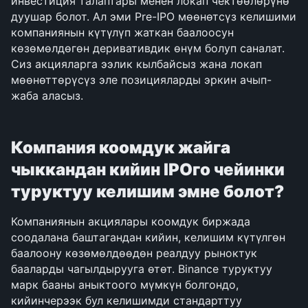
инвестиция талаптары менен локап чектөөлөрүнө 
дуушар болот. Ал эми Pre-IPO мөөнөтсүз келишими 
компаниянын күтүлүп жаткан баалоосун 
көзөмөлдөгөн деривативдик өнүм болуп саналат. 
Сиз акцияларга ээлик кылбайсыз жана локап 
мөөнөттөрүсүз эле позицияларды эркин ачып-
жаба аласыз.
Компания коомдук жайга 
чыккандан кийин IPOго чейинки 
туруктуу келишим эмне болот?
Компаниянын акциялары коомдук биржада 
соодалана баштагандан кийин, келишим күтүлгөн 
баалоону көзөмөлдөөдөн реалдуу рыноктук 
бааларды чагылдырууга өтөт. Binance туруктуу 
марк бааны аныктоого мүмкүн болгондо, 
кийинчерээк бул келишимди стандарттуу 