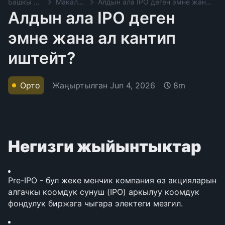
Башкы баракча
Макалалар
Алдын ала IPO деген эмне жана ал кантип иштейт?
Алдын ала IPO деген
эмне жана ал кантип
иштейт?
Жаңыртылган
Jun 4, 2026
Орто
8m
Негизги жыйынтыктар
Pre-IPO - бул жеке менчик компания өз акцияларын 
алгачкы коомдук сунуш (IPO) аркылуу коомдук 
фондулук биржага чыгара электеги мезгил.