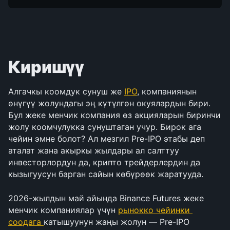
Киришүү
Алгачкы коомдук сунуш же 
IPO
, компаниянын 
өнүгүү жолундагы эң күтүлгөн окуялардын бири. 
Бул жеке менчик компания өз акцияларын биринчи 
жолу коомчулукка сунуштаган учур. Бирок ага 
чейин эмне болот? Ал мезгил Pre-IPO этабы деп 
аталат жана акыркы жылдары ал салттуу 
инвесторлордун да, крипто трейдерлердин да 
кызыгуусун барган сайын көбүрөөк жаратууда.
2026-жылдын май айында Binance Futures жеке 
менчик компаниялар үчүн 
рынокко чейинки 
соодага 
катышуунун жаңы жолун — Pre-IPO 