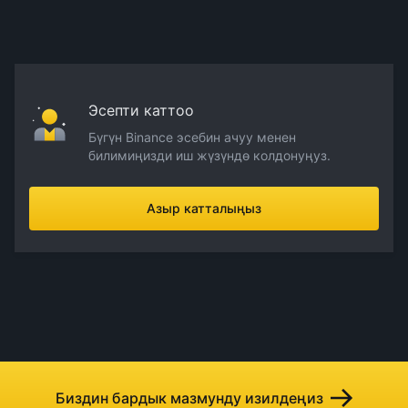
Эсепти каттоо
Бүгүн Binance эсебин ачуу менен
билимиңизди иш жүзүндө колдонуңуз.
Азыр катталыңыз
Биздин бардык мазмунду изилдеңиз