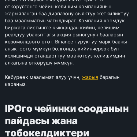
өткөрүлгөнгө чейин келишим компаниянын 
жарыяланган баа диапазону сыяктуу жеткиликтүү 
баа маалыматын чагылдырат. Компания коомдук 
биржага листингге чыккандан кийин, келишим 
реалдуу убакыттагы акция рыногунун бааларын 
көзөмөлдөөгө өтөт. Binance туруктуу марк бааны 
аныктоого мүмкүн болгондо, кийинчерээк бул 
келишимди стандарттуу мөөнөтсүз келишимдин 
алкагына өткөрүшү мүмкүн.
Көбүрөөк маалымат алуу үчүн, 
жарыя
 барагын 
караңыз.
IPOго чейинки сооданын 
пайдасы жана 
тобокелдиктери