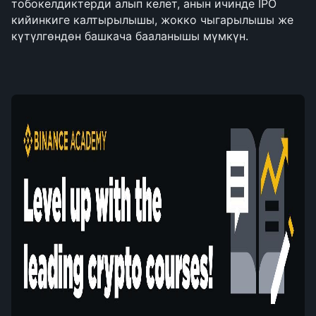
тобокелдиктерди алып келет, анын ичинде IPO 
кийинкиге калтырылышы, жокко чыгарылышы же 
күтүлгөндөн башкача бааланышы мүмкүн.