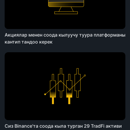
Акциялар менен соода кылуучу туура платформаны
кантип тандоо керек
Сиз Binance'та соода кыла турган 29 TradFi активи