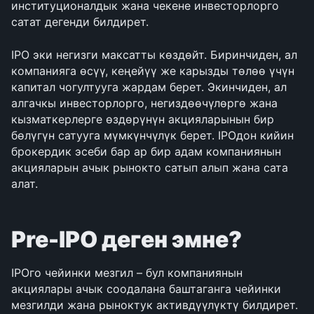
институционалдык жана чекене инвесторлорго 
сатат дегенди билдирет.
IPO эки негизги максатты көздөйт. Биринчиден, ал 
компанияга өсүү, кеңейүү же карызды төлөө үчүн 
капитал чогултууга жардам берет. Экинчиден, ал 
алгачкы инвесторлорго, негиздөөчүлөргө жана 
кызматкерлерге өздөрүнүн акцияларынын бир 
бөлүгүн сатууга мүмкүнчүлүк берет. IPOдон кийин 
брокердик эсеби бар ар бир адам компаниянын 
акцияларын ачык рынокто сатып алып жана сата 
алат.
Pre-IPO деген эмне?
IPOго чейинки мезгил – бул компаниянын 
акциялары ачык соодалана баштаганга чейинки 
мезгилди жана рыноктук активдүүлүктү билдирет. 