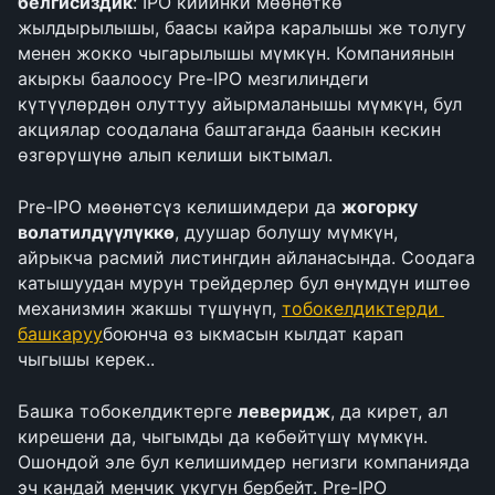
белгисиздик
: IPO кийинки мөөнөткө 
жылдырылышы, баасы кайра каралышы же толугу 
менен жокко чыгарылышы мүмкүн. Компаниянын 
акыркы баалоосу Pre-IPO мезгилиндеги 
күтүүлөрдөн олуттуу айырмаланышы мүмкүн, бул 
акциялар соодалана баштаганда баанын кескин 
өзгөрүшүнө алып келиши ыктымал.
Pre-IPO мөөнөтсүз келишимдери да 
жогорку 
волатилдүүлүккө
, дуушар болушу мүмкүн, 
айрыкча расмий листингдин айланасында. Соодага 
катышуудан мурун трейдерлер бул өнүмдүн иштөө 
механизмин жакшы түшүнүп, 
тобокелдиктерди 
башкаруу
боюнча өз ыкмасын кылдат карап 
чыгышы керек..
Башка тобокелдиктерге 
леверидж
, да кирет, ал 
кирешени да, чыгымды да көбөйтүшү мүмкүн. 
Ошондой эле бул келишимдер негизги компанияда 
эч кандай менчик укугун бербейт. Pre-IPO 