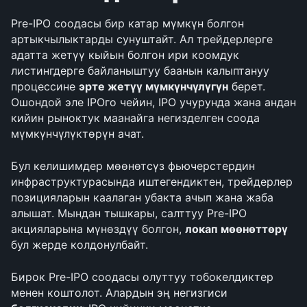
Pre-IPO соодасы бир катар мүмкүн болгон 
артыкчылыктарды сунуштайт. Ал трейдерлерге 
адатта жетүү кыйын болгон ири коомдук 
листингдерге байланыштуу баанын калыптануу 
процессине 
эрте жетүү мүмкүнчүлүгүн
 берет. 
Ошондой эле IPOго чейин, IPO учурунда жана андан 
кийин рыноктук маанайга негизделген соода 
мүмкүнчүлүктөрүн ачат.
Бул келишимдер мөөнөтсүз фьючерстердин 
инфраструктурасында иштегендиктен, трейдерлер 
позицияларын каалаган убакта ачып жана жаба 
алышат. Мындан тышкары, салттуу Pre-IPO 
акцияларына мүнөздүү болгон, 
локап мөөнөттөрү
бул жерде колдонулбайт.
Бирок Pre-IPO соодасы олуттуу тобокелдиктер 
менен коштолот. Алардын эң негизгиси 