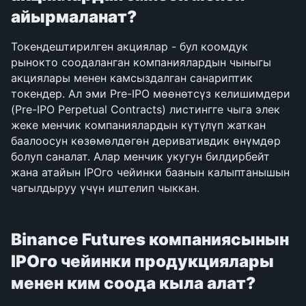
айырмаланат?
Токендештирилген акциялар - бул коомдук 
рынокто соодаланган компаниялардын чыныгы 
акциялары менен камсыздалган санариптик 
токендер. Ал эми Pre-IPO мөөнөтсүз келишимдери 
(Pre-IPO Perpetual Contracts) листингге чыга элек 
жеке менчик компаниялардын күтүлүп жаткан 
баалоосун көзөмөлдөгөн деривативдик өнүмдөр 
болуп саналат. Алар менчик укугун билдирбейт 
жана атайын IPOго чейинки баанын калыптанышын 
чагылдыруу үчүн иштелип чыккан.
Binance Futures компаниясынын 
IPOго чейинки продукциялары 
менен ким соода кыла алат?