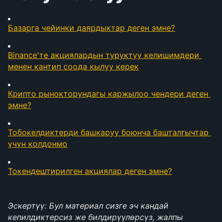
Базарга чейинки даярдыктар деген эмне?
Binance'те акциялардын туруктуу келишимдери 
менен кантип соода кылуу керек
Крипто рынокторундагы каржылоо чендери деген 
эмне?
Тобокелдиктерди башкаруу боюнча башталгычтар 
үчүн колдонмо
Токендештирилген акциялар деген эмне?
Эскертүү: Бул материал сизге эч кандай 
кепилдиктерсиз же билдирүүлөрсүз, жалпы 