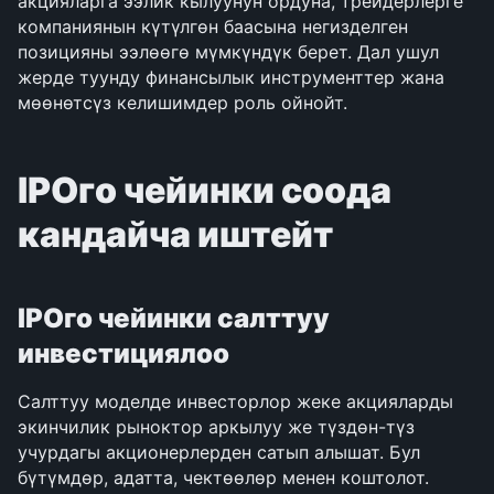
акцияларга ээлик кылуунун ордуна, трейдерлерге 
компаниянын күтүлгөн баасына негизделген 
позицияны ээлөөгө мүмкүндүк берет. Дал ушул 
жерде туунду финансылык инструменттер жана 
мөөнөтсүз келишимдер роль ойнойт.
IPOго чейинки соода 
кандайча иштейт
IPOго чейинки салттуу 
инвестициялоо
Салттуу моделде инвесторлор жеке акцияларды 
экинчилик рыноктор аркылуу же түздөн-түз 
учурдагы акционерлерден сатып алышат. Бул 
бүтүмдөр, адатта, чектөөлөр менен коштолот. 