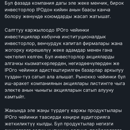
Бул фазада компания дагы эле жеке менчик, бирок 
инвесторлор IPOдон кийин анын баасы канча 
болору жөнүндө коюмдарды жасап жатышат.
Салттуу каржылоодо IPOго чейинки 
инвестициялар көбүнчө институционалдык 
инвесторлор, венчурдук капитал фирмалары жана 
жогорку кирешелүү жеке адамдар менен гана 
чектелип келген. Бул инвесторлор акцияларды 
алгачкы кызматкерлерден, негиздөөчүлөрдөн же 
IPOго чейинки адистештирилген базарлар аркылуу 
түздөн-түз сатып ала алышат. Рынокко чейинки бул 
иш-аракет компаниянын акциялары листингге чыга 
электе анын чыныгы акцияларын сатып алууну 
камтыйт.
Жакында эле жаңы түрдөгү каржы продуктылары 
IPOго чейинки таасирди кеңири аудиторияга 
жеткиликтүү кылды. Бул продуктылар негизги 