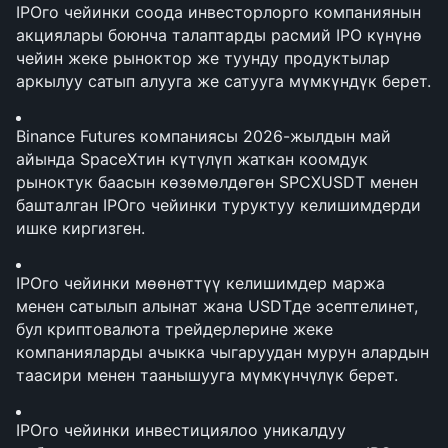
IPOго чейинки соода инвесторлорго компаниянын 
акциялары боюнча талаптарды расмий IPO күнүнө 
чейин жеке рыноктор же туунду продуктылар 
аркылуу сатып алууга же сатууга мүмкүндүк берет.
Binance Futures компаниясы 2026-жылдын май 
айында SpaceXтин күтүлүп жаткан коомдук 
рыноктук баасын көзөмөлдөгөн SPCXUSDT менен 
башталган IPOго чейинки туруктуу келишимдерди 
ишке киргизген.
IPOго чейинки мөөнөттүү келишимдер маржа 
менен сатылып алынат жана USDTде эсептелинет, 
бул криптовалюта трейдерлерине жеке 
компанияларды ачыкка чыгаруудан мурун алардын 
таасири менен таанышууга мүмкүнчүлүк берет.
IPOго чейинки инвестициялоо уникалдуу 